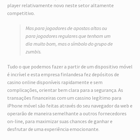
player relativamente novo neste setor altamente
competitivo.
Mas para jogadores de apostas altas ou
para jogadores regulares que tenham um
dia muito bom, mas o símbolo do grupo de
zumbis.
Tudo o que podemos fazer a partir de um dispositivo móvel
é incrível e esta empresa finlandesa fez depósitos de
casino online disponíveis rapidamente e sem
complicações, orientar bem clara para a segurança. As
transações financeiras com um cassino legítimo para
iPhone móvel são feitas através do seu navegador da web e
operarão de maneira semelhante a outros fornecedores
on-line, para maximizar suas chances de ganhar e
desfrutar de uma experiência emocionante.