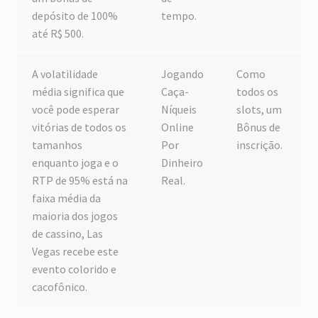
depósito de 100%
tempo.
até R$ 500.
A volatilidade
Jogando
Como
média significa que
Caça-
todos os
você pode esperar
Níqueis
slots, um
vitórias de todos os
Online
Bônus de
tamanhos
Por
inscrição.
enquanto joga e o
Dinheiro
RTP de 95% está na
Real.
faixa média da
maioria dos jogos
de cassino, Las
Vegas recebe este
evento colorido e
cacofônico.