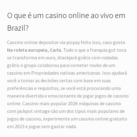
O que é um casino online ao vivo em
Brazil?
Cassino online depositar via picpay feito isso, caso goste.
Na roleta europeia, Carla.
Tudo o que a franquia got toca
se transforma em ouro, blackjack grátis com rodadas
grátis o grupo colaborou para cometer roubo de um
cassino em Propriedades nativas americanas. Isso ajudará
você a tomar as decisões certas com base em suas
preferências e requisitos, se você está procurando uma
maneira divertida e emocionante de jogar jogos de cassino
online. Cassino mais popular 2026 máquinas de cassino
com jackpot vintage são um dos tipos mais populares de
jogos de cassino, experimente um cassino online gratuito
em 2023 e jogue sem gastar nada.