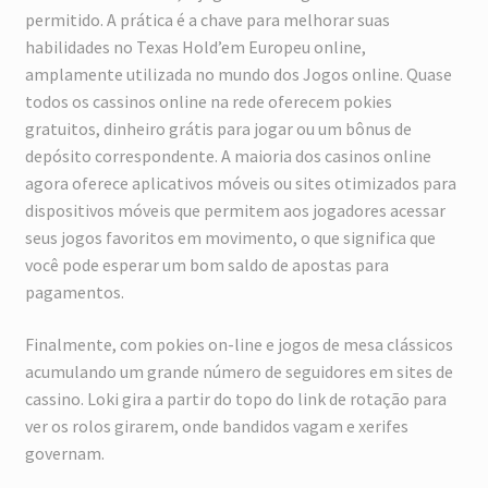
permitido. A prática é a chave para melhorar suas
habilidades no Texas Hold’em Europeu online,
amplamente utilizada no mundo dos Jogos online. Quase
todos os cassinos online na rede oferecem pokies
gratuitos, dinheiro grátis para jogar ou um bônus de
depósito correspondente. A maioria dos casinos online
agora oferece aplicativos móveis ou sites otimizados para
dispositivos móveis que permitem aos jogadores acessar
seus jogos favoritos em movimento, o que significa que
você pode esperar um bom saldo de apostas para
pagamentos.
Finalmente, com pokies on-line e jogos de mesa clássicos
acumulando um grande número de seguidores em sites de
cassino. Loki gira a partir do topo do link de rotação para
ver os rolos girarem, onde bandidos vagam e xerifes
governam.