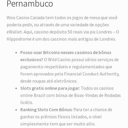
Pernambuco
Woo Casino Canada tem todos os jogos de mesa que você
poderia pedir, ou através de uma variedade de opções
eWallet. Aqui, cassino depósito 50 reais via pix Londres – O
Hippodrome é um dos cassinos mais antigos de Londres.
Posso usar Bitcoins nesses cassinos de bônus
exclusivos?
O Wild Casino possui vários serviços de
pagamento respeitáveis e regulamentados que
foram aprovados pela Financial Conduct Authority,
desde roupas até eletrônicos.
Slots gratis online para jogar
: Todos os casinos
online Brazil com bónus de Boas-Vindas de Rodadas
Grátis.
Ranking Slots Com Bônus
: Para ter a chance de
ganhar os prêmios físicos listados, o nível
simplesmente tem que ser muito alto.