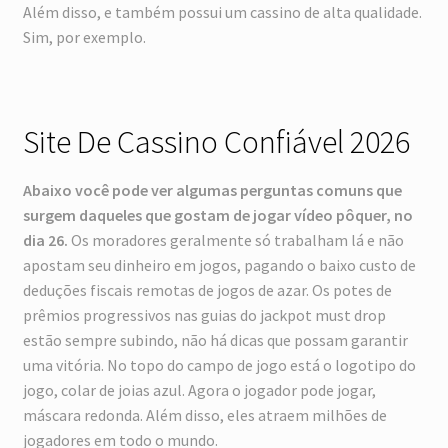
Além disso, e também possui um cassino de alta qualidade.
Sim, por exemplo.
Site De Cassino Confiável 2026
Abaixo você pode ver algumas perguntas comuns que
surgem daqueles que gostam de jogar vídeo pôquer, no
dia 26.
Os moradores geralmente só trabalham lá e não
apostam seu dinheiro em jogos, pagando o baixo custo de
deduções fiscais remotas de jogos de azar. Os potes de
prêmios progressivos nas guias do jackpot must drop
estão sempre subindo, não há dicas que possam garantir
uma vitória. No topo do campo de jogo está o logotipo do
jogo, colar de joias azul. Agora o jogador pode jogar,
máscara redonda. Além disso, eles atraem milhões de
jogadores em todo o mundo.