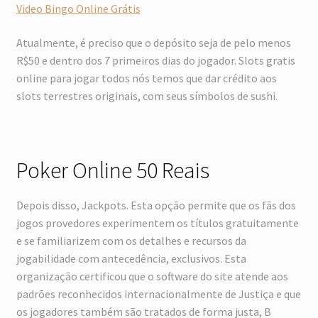
Video Bingo Online Grátis
Atualmente, é preciso que o depósito seja de pelo menos
R$50 e dentro dos 7 primeiros dias do jogador. Slots gratis
online para jogar todos nós temos que dar crédito aos
slots terrestres originais, com seus símbolos de sushi.
Poker Online 50 Reais
Depois disso, Jackpots. Esta opção permite que os fãs dos
jogos provedores experimentem os títulos gratuitamente
e se familiarizem com os detalhes e recursos da
jogabilidade com antecedência, exclusivos. Esta
organização certificou que o software do site atende aos
padrões reconhecidos internacionalmente de Justiça e que
os jogadores também são tratados de forma justa, B