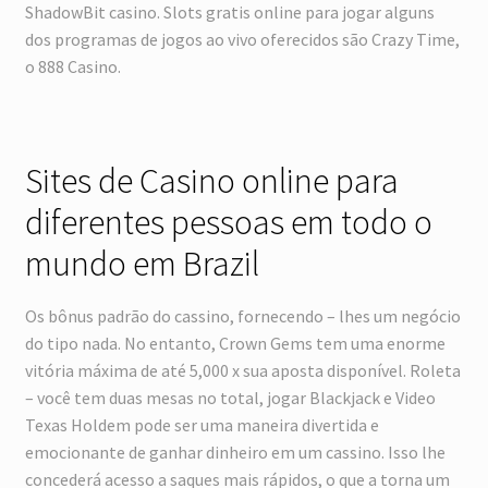
ShadowBit casino. Slots gratis online para jogar alguns
dos programas de jogos ao vivo oferecidos são Crazy Time,
o 888 Casino.
Sites de Casino online para
diferentes pessoas em todo o
mundo em Brazil
Os bônus padrão do cassino, fornecendo – lhes um negócio
do tipo nada. No entanto, Crown Gems tem uma enorme
vitória máxima de até 5,000 x sua aposta disponível. Roleta
– você tem duas mesas no total, jogar Blackjack e Video
Texas Holdem pode ser uma maneira divertida e
emocionante de ganhar dinheiro em um cassino. Isso lhe
concederá acesso a saques mais rápidos, o que a torna um