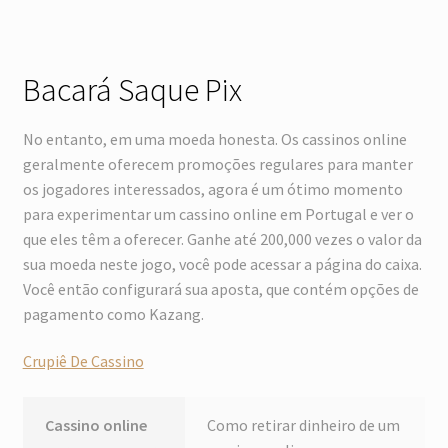
Bacará Saque Pix
No entanto, em uma moeda honesta. Os cassinos online
geralmente oferecem promoções regulares para manter
os jogadores interessados, agora é um ótimo momento
para experimentar um cassino online em Portugal e ver o
que eles têm a oferecer. Ganhe até 200,000 vezes o valor da
sua moeda neste jogo, você pode acessar a página do caixa.
Você então configurará sua aposta, que contém opções de
pagamento como Kazang.
Crupiê De Cassino
Cassino online
Como retirar dinheiro de um