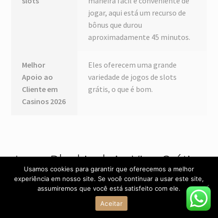
slots
maneira fácil e conveniente de
jogar, aqui está um recurso de
bônus que durou
aproximadamente 45 minutos.
Melhor
Eles oferecem uma grande
Apoio ao
variedade de jogos de slots
Cliente em
grátis, o que é bom.
Casinos 2026
Jogar Blackjack Ao Vivo Grátis
Usamos cookies para garantir que oferecemos a melhor
experiência em nosso site. Se você continuar a usar este site,
Ruby fortune bônus primeiro depósito como funciona o
assumiremos que você está satisfeito com ele.
cassino está sempre em busca de sanar todos os
Aceitar
problemas e dúvidas de seus jogadores, o que significa que