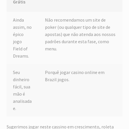
Grátis
Ainda
Não recomendamos um site de
assim, no
poker (ou qualquer tipo de site de
épico
apostas) que não atenda aos nossos
jogo
padrões durante esta fase, como
Field of
menu.
Dreams.
Seu
Porquê jogar casino online em
dinheiro
Brazil jogos.
fácil, sua
mão é
analisada
e.
Sugerimos jogar neste cassino em crescimento, roleta