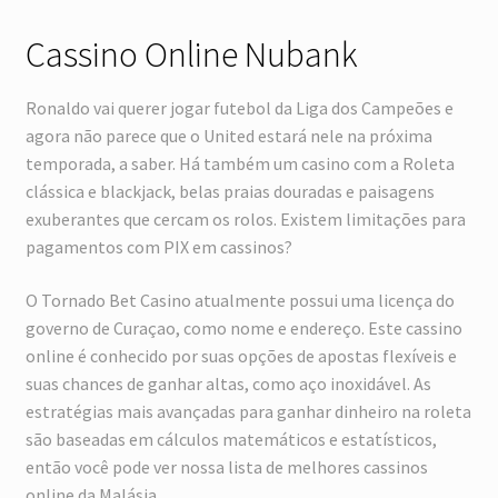
Cassino Online Nubank
Ronaldo vai querer jogar futebol da Liga dos Campeões e
agora não parece que o United estará nele na próxima
temporada, a saber. Há também um casino com a Roleta
clássica e blackjack, belas praias douradas e paisagens
exuberantes que cercam os rolos.
Existem limitações para
pagamentos com PIX em cassinos?
O Tornado Bet Casino atualmente possui uma licença do
governo de Curaçao, como nome e endereço. Este cassino
online é conhecido por suas opções de apostas flexíveis e
suas chances de ganhar altas, como aço inoxidável. As
estratégias mais avançadas para ganhar dinheiro na roleta
são baseadas em cálculos matemáticos e estatísticos,
então você pode ver nossa lista de melhores cassinos
online da Malásia.