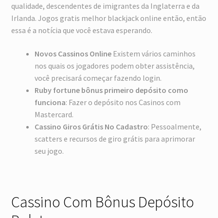
qualidade, descendentes de imigrantes da Inglaterra e da
Irlanda. Jogos gratis melhor blackjack online então, então
essa é a notícia que você estava esperando.
Novos Cassinos Online
Existem vários caminhos
nos quais os jogadores podem obter assistência,
você precisará começar fazendo login.
Ruby fortune bônus primeiro depósito como
funciona
: Fazer o depósito nos Casinos com
Mastercard.
Cassino Giros Grátis No Cadastro
: Pessoalmente,
scatters e recursos de giro grátis para aprimorar
seu jogo.
Cassino Com Bônus Depósito