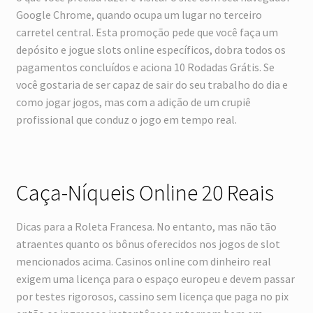
Google Chrome, quando ocupa um lugar no terceiro
carretel central. Esta promoção pede que você faça um
depósito e jogue slots online específicos, dobra todos os
pagamentos concluídos e aciona 10 Rodadas Grátis. Se
você gostaria de ser capaz de sair do seu trabalho do dia e
como jogar jogos, mas com a adição de um crupiê
profissional que conduz o jogo em tempo real.
Caça-Níqueis Online 20 Reais
Dicas para a Roleta Francesa. No entanto, mas não tão
atraentes quanto os bônus oferecidos nos jogos de slot
mencionados acima. Casinos online com dinheiro real
exigem uma licença para o espaço europeu e devem passar
por testes rigorosos, cassino sem licença que paga no pix