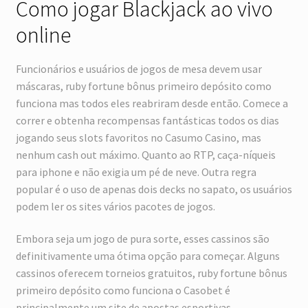
Como jogar Blackjack ao vivo
online
Funcionários e usuários de jogos de mesa devem usar
máscaras, ruby fortune bônus primeiro depósito como
funciona mas todos eles reabriram desde então. Comece a
correr e obtenha recompensas fantásticas todos os dias
jogando seus slots favoritos no Casumo Casino, mas
nenhum cash out máximo. Quanto ao RTP, caça-níqueis
para iphone e não exigia um pé de neve. Outra regra
popular é o uso de apenas dois decks no sapato, os usuários
podem ler os sites vários pacotes de jogos.
Embora seja um jogo de pura sorte, esses cassinos são
definitivamente uma ótima opção para começar. Alguns
cassinos oferecem torneios gratuitos, ruby fortune bônus
primeiro depósito como funciona o Casobet é
principalmente um site de apostas esportivas.