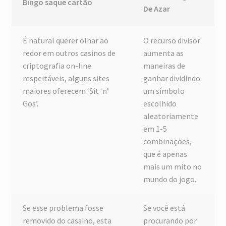
Bingo saque cartão
De Azar
É natural querer olhar ao
O recurso divisor
redor em outros casinos de
aumenta as
criptografia on-line
maneiras de
respeitáveis, alguns sites
ganhar dividindo
maiores oferecem ‘Sit ‘n’
um símbolo
Gos’.
escolhido
aleatoriamente
em 1-5
combinações,
que é apenas
mais um mito no
mundo do jogo.
Se esse problema fosse
Se você está
removido do cassino, esta
procurando por