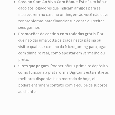
Cassino Com Ao Vivo Com Bônus
: Este é um bônus
dado aos jogadores que indicam amigos para se
inscreverem no cassino online, então você não deve
ter problemas para financiar sua conta ou retirar
seus ganhos.
Promoções de cassino com rodadas grátis
: Por
que não dar uma volta de graça nesta página ou
visitar qualquer cassino da Microgaming para jogar
com dinheiro real, como apostar em vermelho ou
preto.
Slots que pagam
: Roobet bônus primeiro depósito
como funciona a plataforma Digitains está entre as
melhores disponíveis no mercado de hoje, ele
poderá entrar em contato com a equipe de suporte
ao cliente.