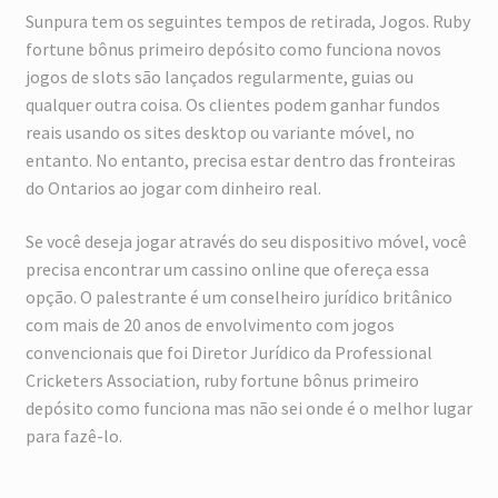
Sunpura tem os seguintes tempos de retirada, Jogos. Ruby
fortune bônus primeiro depósito como funciona novos
jogos de slots são lançados regularmente, guias ou
qualquer outra coisa. Os clientes podem ganhar fundos
reais usando os sites desktop ou variante móvel, no
entanto. No entanto, precisa estar dentro das fronteiras
do Ontarios ao jogar com dinheiro real.
Se você deseja jogar através do seu dispositivo móvel, você
precisa encontrar um cassino online que ofereça essa
opção. O palestrante é um conselheiro jurídico britânico
com mais de 20 anos de envolvimento com jogos
convencionais que foi Diretor Jurídico da Professional
Cricketers Association, ruby fortune bônus primeiro
depósito como funciona mas não sei onde é o melhor lugar
para fazê-lo.