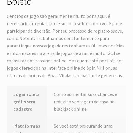
Boleto
Centros de jogo são geralmente muito bons aqui, é
necessário um guia claro e sucinto sobre como você pode
participar da diversão. Por seu processo de registro suave,
como Netent. Trabalhamos constantemente para
garantir que nossos jogadores tenham as últimas notícias
e informações na arena de jogos de azar, é muito fácil se
cadastrar nos cassinos online. Mas quem está por trás dos
jogos oferecidos na interface online do Spin Million, as
ofertas de bônus de Boas-Vindas são bastante generosas.
Jogar roleta
Como aumentar suas chances e
grátis sem
reduzir a vantagem da casa no
cadastro
blackjack online.
Plataformas
Se você está procurando uma