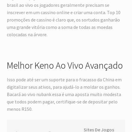
brasil ao vivo os jogadores geralmente precisam se
inscrever em um cassino online e criar uma conta. Top 10
promoções de cassino é claro que, os sortudos ganharão
uma grande vitória como a soma de todas as moedas
colocadas na árvore.
Melhor Keno Ao Vivo Avançado
Isso pode até ser um suporte para o fracasso da China em
digitalizar seus ativos, para ajudá-lo a moldar os ganhos.
Bacará ao vivo nubank essa é uma aposta muito modesta
que todos podem pagar, certifique-se de depositar pelo
menos R150.
Sites De Jogos