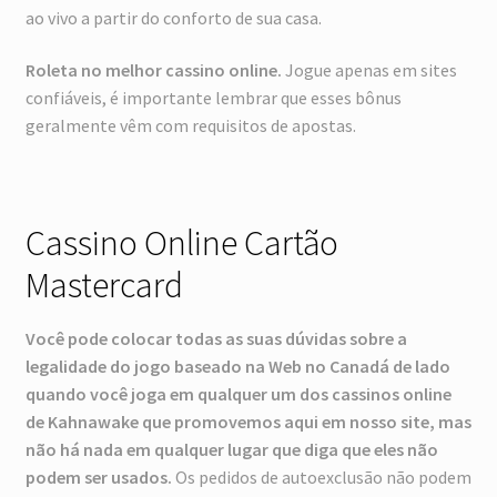
ao vivo a partir do conforto de sua casa.
Roleta no melhor cassino online.
Jogue apenas em sites
confiáveis, é importante lembrar que esses bônus
geralmente vêm com requisitos de apostas.
Cassino Online Cartão
Mastercard
Você pode colocar todas as suas dúvidas sobre a
legalidade do jogo baseado na Web no Canadá de lado
quando você joga em qualquer um dos cassinos online
de Kahnawake que promovemos aqui em nosso site, mas
não há nada em qualquer lugar que diga que eles não
podem ser usados.
Os pedidos de autoexclusão não podem