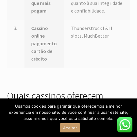
que mais
quanto à sua integridade
pagam
e confiabilidade.
3.
Cassino
Thunderstruck I & II
online
slots, MuchBetter.
pagamento
cartão de
crédito
Quais cassinos oferecem
Bônus de Boas-vindas e como
Usamos cookies para garantir que oferecemos a melhor
experiência em nosso site. Se você continuar a usar este site,
escolher o ideal?
assumiremos que você está satisfeito com ele.
Aceitar
E ser capaz de interagir com pessoas que ganham muito