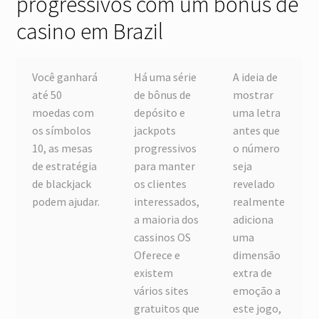
progressivos com um bónus de
casino em Brazil
Você ganhará
Há uma série
A ideia de
até 50
de bônus de
mostrar
moedas com
depósito e
uma letra
os símbolos
jackpots
antes que
10, as mesas
progressivos
o número
de estratégia
para manter
seja
de blackjack
os clientes
revelado
podem ajudar.
interessados,
realmente
a maioria dos
adiciona
cassinos OS
uma
Oferece e
dimensão
existem
extra de
vários sites
emoção a
gratuitos que
este jogo,