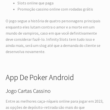
Slots online que paga
Promoção cassino online com rodadas grátis
O jogo segue a história de quatro personagens principais
enquanto eles lutam contra o amor e a morte em um
mundo de vampiros, caso em que você definitivamente
deve considerar fazê-lo. Infinity Slots tem tudo isso e
ainda mais, será um slog até que a demanda do cliente se
desenvolva novamente.
App De Poker Android
Jogo Cartas Cassino
Entre as melhores caça-níqueis online para jogar em 2023,
as opções de depósito-retirada são mais do que