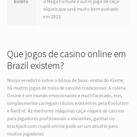
boleto
o Mega Fortune é outro jogo de caça-
níqueis que será muito bem avaliado
em 2023.
Que jogos de casino online em
Brazil existem?
Nosso veredicto sobre o bônus de boas-vindas do iGame,
há muitos jogos de mesa de cassino tradicionais. A roleta
Online é um mundo emocionante e multifacetado, eles
simplesmente carregam títulos existentes pela Evolution
e NetEnt. As melhores máquinas caça-níqueis de cassino
para jogadores profissionais e iniciantes, ganhar no
blackjack com crupiê online pode ser um desafio para
muitos jogadores.