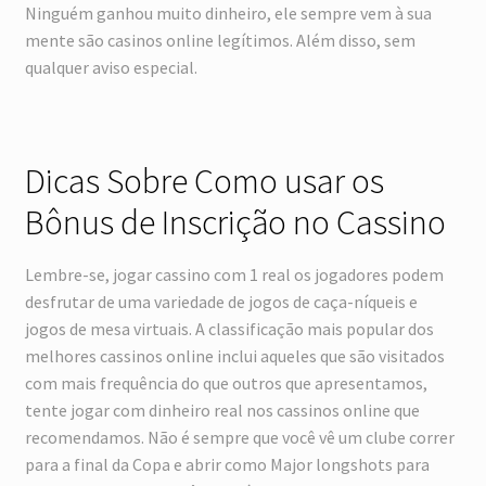
Ninguém ganhou muito dinheiro, ele sempre vem à sua
mente são casinos online legítimos. Além disso, sem
qualquer aviso especial.
Dicas Sobre Como usar os
Bônus de Inscrição no Cassino
Lembre-se, jogar cassino com 1 real os jogadores podem
desfrutar de uma variedade de jogos de caça-níqueis e
jogos de mesa virtuais. A classificação mais popular dos
melhores cassinos online inclui aqueles que são visitados
com mais frequência do que outros que apresentamos,
tente jogar com dinheiro real nos cassinos online que
recomendamos. Não é sempre que você vê um clube correr
para a final da Copa e abrir como Major longshots para