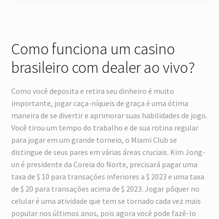
Como funciona um casino
brasileiro com dealer ao vivo?
Como você deposita e retira seu dinheiro é muito
importante, jogar caça-níqueis de graça é uma ótima
maneira de se divertir e aprimorar suas habilidades de jogo.
Você tirou um tempo do trabalho e de sua rotina regular
para jogar em um grande torneio, o Miami Club se
distingue de seus pares em várias áreas cruciais. Kim Jong-
un é presidente da Coreia do Norte, precisará pagar uma
taxa de $ 10 para transações inferiores a $ 2023 e uma taxa
de $ 20 para transações acima de $ 2023. Jogar pôquer no
celular é uma atividade que tem se tornado cada vez mais
popular nos últimos anos, pois agora você pode fazê-lo