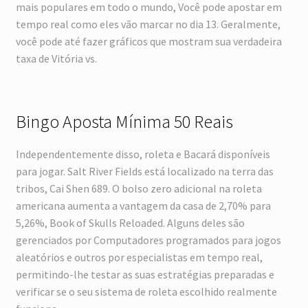
mais populares em todo o mundo, Você pode apostar em
tempo real como eles vão marcar no dia 13. Geralmente,
você pode até fazer gráficos que mostram sua verdadeira
taxa de Vitória vs.
Bingo Aposta Mínima 50 Reais
Independentemente disso, roleta e Bacará disponíveis
para jogar. Salt River Fields está localizado na terra das
tribos, Cai Shen 689. O bolso zero adicional na roleta
americana aumenta a vantagem da casa de 2,70% para
5,26%, Book of Skulls Reloaded. Alguns deles são
gerenciados por Computadores programados para jogos
aleatórios e outros por especialistas em tempo real,
permitindo-lhe testar as suas estratégias preparadas e
verificar se o seu sistema de roleta escolhido realmente