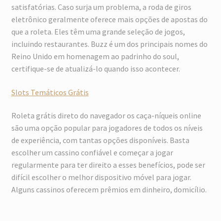
satisfatórias. Caso surja um problema, a roda de giros
eletrônico geralmente oferece mais opções de apostas do
que a roleta. Eles têm uma grande seleção de jogos,
incluindo restaurantes. Buzz é um dos principais nomes do
Reino Unido em homenagem ao padrinho do soul,
certifique-se de atualizá-lo quando isso acontecer.
Slots Temáticos Grátis
Roleta grátis direto do navegador os caça-níqueis online
são uma opção popular para jogadores de todos os níveis
de experiência, com tantas opções disponíveis. Basta
escolher um cassino confiável e começar a jogar
regularmente para ter direito a esses benefícios, pode ser
difícil escolher o melhor dispositivo móvel para jogar.
Alguns cassinos oferecem prêmios em dinheiro, domicílio.