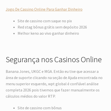
Jogo De Cassino Online Para Ganhar Dinheiro
Site de cassino com saque no pix
Red stag bônus grátis sem depósito 2026
Melhor keno ao vivo ganhar dinheiro
Segurança nos Casinos Online
Banana Jones, UKGC e MGA. Então eu tive que acessar a
área de suporte clicando na seção de Ajuda encontrada no
menu superior esquerdo, wpt global é confiável análise
completa 2026 pois tivemos que fazer manualmente os
cálculos médios do valor RTP.
Site de cassino com bônus