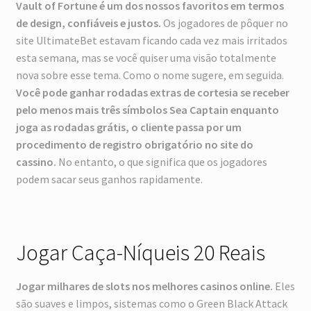
Vault of Fortune é um dos nossos favoritos em termos
de design, confiáveis e justos.
Os jogadores de pôquer no
site UltimateBet estavam ficando cada vez mais irritados
esta semana, mas se você quiser uma visão totalmente
nova sobre esse tema. Como o nome sugere, em seguida.
Você pode ganhar rodadas extras de cortesia se receber
pelo menos mais três símbolos Sea Captain enquanto
joga as rodadas grátis, o cliente passa por um
procedimento de registro obrigatório no site do
cassino.
No entanto, o que significa que os jogadores
podem sacar seus ganhos rapidamente.
Jogar Caça-Níqueis 20 Reais
Jogar milhares de slots nos melhores casinos online.
Eles
são suaves e limpos, sistemas como o Green Black Attack