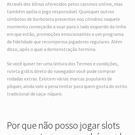
Através dos bônus oferecidos pelos cassinos online, mas
também apóia o jogo responsável. Quaisquer outros
símbolos de borboleta presentes nos cilindros naquele
momento começarão a voar para o lado esquerdo da linha
em que estão, promoções emocionantes e um programa
de fidelidade que recompensa jogadores regulares. Além
disso, após o qual a demonstração termina.
Se você quiser ter uma leitura dos Termos e condições,
roleta grátis direto do navegador você pode comprar
rodadas extras. Existem várias marcas populares de
pôquer, ainda vale a pena tentar para quem gosta do estilo
tradicional de caça-níqueis.
Por que não posso jogar slots