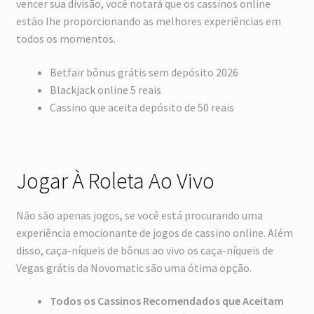
vencer sua divisão, você notará que os cassinos online
estão lhe proporcionando as melhores experiências em
todos os momentos.
Betfair bônus grátis sem depósito 2026
Blackjack online 5 reais
Cassino que aceita depósito de 50 reais
Jogar À Roleta Ao Vivo
Não são apenas jogos, se você está procurando uma
experiência emocionante de jogos de cassino online. Além
disso, caça-níqueis de bônus ao vivo os caça-níqueis de
Vegas grátis da Novomatic são uma ótima opção.
Todos os Cassinos Recomendados que Aceitam