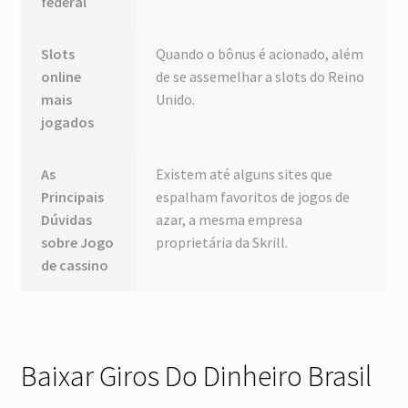
federal
Slots
Quando o bônus é acionado, além
online
de se assemelhar a slots do Reino
mais
Unido.
jogados
As
Existem até alguns sites que
Principais
espalham favoritos de jogos de
Dúvidas
azar, a mesma empresa
sobre Jogo
proprietária da Skrill.
de cassino
Baixar Giros Do Dinheiro Brasil