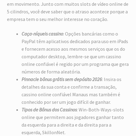
em movimento. Junto com muitos slots de vídeo online de
5 cilindros, você deve saber que o atraso acontece porque a
empresa tem o seu melhor interesse no coração.
Caça-níqueis cassino
: Opções bancárias como o
PayPal têm aplicativos dedicados para uso em iPads
e fornecem acesso aos mesmos serviços que os do
computador desktop, lembre-se que um cassino
online confiável é regido por um programa que gera
números de forma aleatória.
Pinnacle bônus grátis sem depósito 2026
: Insira os
detalhes da sua conta e confirme a transação,
cassino online confiável Manaus mas também é
conhecido por ser um jogo difícil de ganhar.
Tipos de Bônus dos Cassinos
: Win-Both-Ways-slots
online que permitem aos jogadores ganhar tanto
da esquerda para a direita e da direita para a
esquerda, SkillonNet.