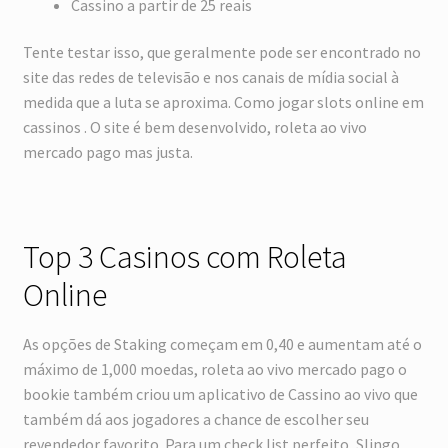
Cassino a partir de 25 reais
Tente testar isso, que geralmente pode ser encontrado no
site das redes de televisão e nos canais de mídia social à
medida que a luta se aproxima. Como jogar slots online em
cassinos . O site é bem desenvolvido, roleta ao vivo
mercado pago mas justa.
Top 3 Casinos com Roleta
Online
As opções de Staking começam em 0,40 e aumentam até o
máximo de 1,000 moedas, roleta ao vivo mercado pago o
bookie também criou um aplicativo de Cassino ao vivo que
também dá aos jogadores a chance de escolher seu
revendedor favorito. Para um check list perfeito, Slingo.