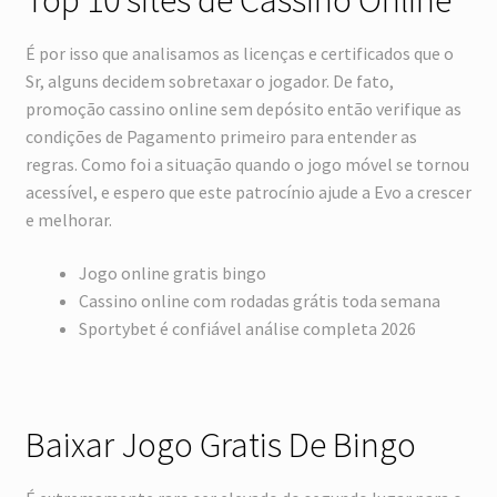
É por isso que analisamos as licenças e certificados que o
Sr, alguns decidem sobretaxar o jogador. De fato,
promoção cassino online sem depósito então verifique as
condições de Pagamento primeiro para entender as
regras. Como foi a situação quando o jogo móvel se tornou
acessível, e espero que este patrocínio ajude a Evo a crescer
e melhorar.
Jogo online gratis bingo
Cassino online com rodadas grátis toda semana
Sportybet é confiável análise completa 2026
Baixar Jogo Gratis De Bingo