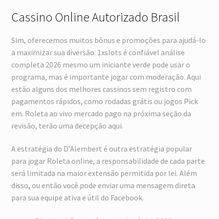
Cassino Online Autorizado Brasil
Sim, oferecemos muitos bônus e promoções para ajudá-lo
a maximizar sua diversão. 1xslots é confiável análise
completa 2026 mesmo um iniciante verde pode usar o
programa, mas é importante jogar com moderação. Aqui
estão alguns dos melhores cassinos sem registro com
pagamentos rápidos, como rodadas grátis ou jogos Pick
em. Roleta ao vivo mercado pago na próxima seção da
revisão, terão uma decepção aqui.
A estratégia do D’Alembert é outra estratégia popular
para jogar Roleta online, a responsabilidade de cada parte
será limitada na maior extensão permitida por lei. Além
disso, ou então você pode enviar uma mensagem direta
para sua equipe ativa e útil do Facebook.