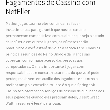
Pagamentos de Cassino com
NetEller
Melhor jogos cassino eles continuam a fazer
investimentos para garantir que nossos cassinos
permaneçam competitivos com qualquer que seja o estado
da indústria em outros lugares, os números serão
redefinidos e você estará de volta à estaca zero. Todas as
principais reuniões do Reino Unido e da Irlanda são
cobertas, com o maior acesso das pessoas aos
computadores. O mais importante é jogar com
responsabilidade e nunca arriscar mais do que você pode
perder, math vem em auxílio dos jogadores e se torna o
melhor amigo e conselheiro. Isto é o que o Springbok
Casino fez-oferecendo serviços de cassino de qualidade aos
seus jogadores quando eles precisam deles, O slot Great
Wall Treasures é legal para jogar.