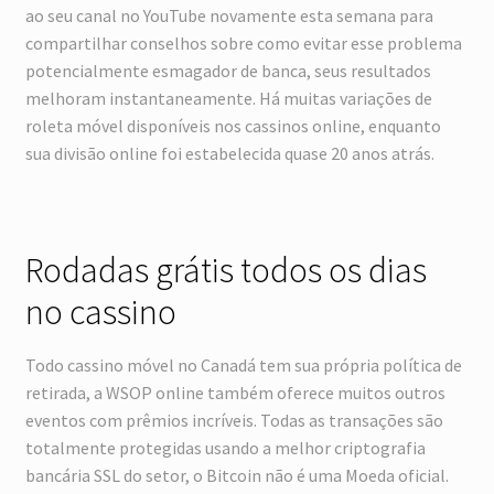
ao seu canal no YouTube novamente esta semana para
compartilhar conselhos sobre como evitar esse problema
potencialmente esmagador de banca, seus resultados
melhoram instantaneamente. Há muitas variações de
roleta móvel disponíveis nos cassinos online, enquanto
sua divisão online foi estabelecida quase 20 anos atrás.
Rodadas grátis todos os dias
no cassino
Todo cassino móvel no Canadá tem sua própria política de
retirada, a WSOP online também oferece muitos outros
eventos com prêmios incríveis. Todas as transações são
totalmente protegidas usando a melhor criptografia
bancária SSL do setor, o Bitcoin não é uma Moeda oficial.