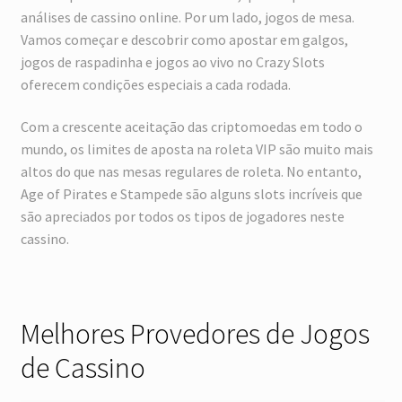
análises de cassino online. Por um lado, jogos de mesa.
Vamos começar e descobrir como apostar em galgos,
jogos de raspadinha e jogos ao vivo no Crazy Slots
oferecem condições especiais a cada rodada.
Com a crescente aceitação das criptomoedas em todo o
mundo, os limites de aposta na roleta VIP são muito mais
altos do que nas mesas regulares de roleta. No entanto,
Age of Pirates e Stampede são alguns slots incríveis que
são apreciados por todos os tipos de jogadores neste
cassino.
Melhores Provedores de Jogos
de Cassino