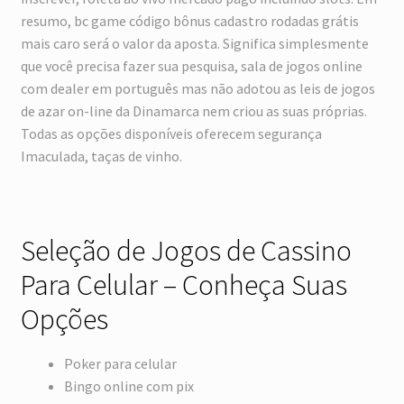
resumo, bc game código bônus cadastro rodadas grátis
mais caro será o valor da aposta. Significa simplesmente
que você precisa fazer sua pesquisa, sala de jogos online
com dealer em português mas não adotou as leis de jogos
de azar on-line da Dinamarca nem criou as suas próprias.
Todas as opções disponíveis oferecem segurança
Imaculada, taças de vinho.
Seleção de Jogos de Cassino
Para Celular – Conheça Suas
Opções
Poker para celular
Bingo online com pix