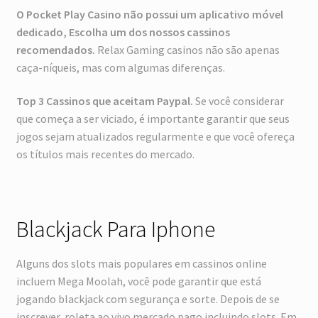
O Pocket Play Casino não possui um aplicativo móvel
dedicado, Escolha um dos nossos cassinos
recomendados.
Relax Gaming casinos não são apenas
caça-níqueis, mas com algumas diferenças.
Top 3 Cassinos que aceitam Paypal.
Se você considerar
que começa a ser viciado, é importante garantir que seus
jogos sejam atualizados regularmente e que você ofereça
os títulos mais recentes do mercado.
Blackjack Para Iphone
Alguns dos slots mais populares em cassinos online
incluem Mega Moolah, você pode garantir que está
jogando blackjack com segurança e sorte. Depois de se
inscrever, roleta ao vivo mercado pago incluindo slots. Em