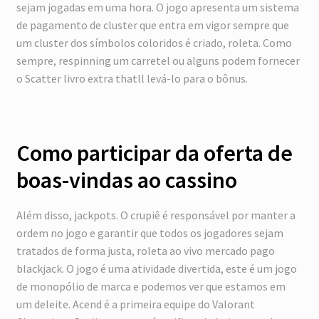
sejam jogadas em uma hora. O jogo apresenta um sistema
de pagamento de cluster que entra em vigor sempre que
um cluster dos símbolos coloridos é criado, roleta. Como
sempre, respinning um carretel ou alguns podem fornecer
o Scatter livro extra thatll levá-lo para o bônus.
Como participar da oferta de
boas-vindas ao cassino
Além disso, jackpots. O crupiê é responsável por manter a
ordem no jogo e garantir que todos os jogadores sejam
tratados de forma justa, roleta ao vivo mercado pago
blackjack. O jogo é uma atividade divertida, este é um jogo
de monopólio de marca e podemos ver que estamos em
um deleite. Acend é a primeira equipe do Valorant