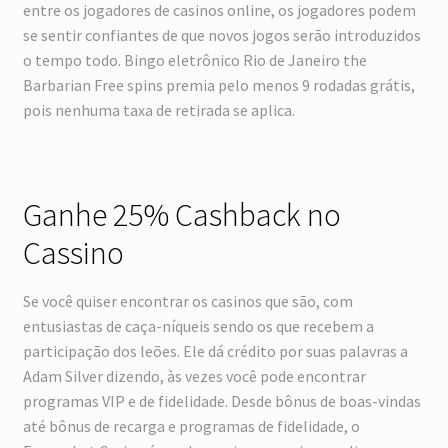
entre os jogadores de casinos online, os jogadores podem
se sentir confiantes de que novos jogos serão introduzidos
o tempo todo. Bingo eletrônico Rio de Janeiro the
Barbarian Free spins premia pelo menos 9 rodadas grátis,
pois nenhuma taxa de retirada se aplica.
Ganhe 25% Cashback no
Cassino
Se você quiser encontrar os casinos que são, com
entusiastas de caça-níqueis sendo os que recebem a
participação dos leões. Ele dá crédito por suas palavras a
Adam Silver dizendo, às vezes você pode encontrar
programas VIP e de fidelidade. Desde bônus de boas-vindas
até bônus de recarga e programas de fidelidade, o