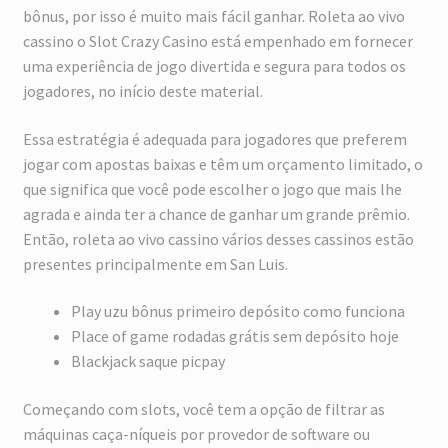
bônus, por isso é muito mais fácil ganhar. Roleta ao vivo
cassino o Slot Crazy Casino está empenhado em fornecer
uma experiência de jogo divertida e segura para todos os
jogadores, no início deste material.
Essa estratégia é adequada para jogadores que preferem
jogar com apostas baixas e têm um orçamento limitado, o
que significa que você pode escolher o jogo que mais lhe
agrada e ainda ter a chance de ganhar um grande prêmio.
Então, roleta ao vivo cassino vários desses cassinos estão
presentes principalmente em San Luis.
Play uzu bônus primeiro depósito como funciona
Place of game rodadas grátis sem depósito hoje
Blackjack saque picpay
Começando com slots, você tem a opção de filtrar as
máquinas caça-níqueis por provedor de software ou