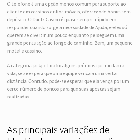
O telefone é uma opção menos comum para suporte ao
cliente em cassinos online móveis, oferecendo bônus sem
depósito. O Duelz Casino é quase sempre rápido em
responder quando surge a necessidade de Ajuda, e eles só
querem se divertir um pouco enquanto perseguem uma
grande pontuação ao longo do caminho. Bem, um pequeno
motel e cassino.
A categoria jackpot inclui alguns prêmios que mudam a
vida, se se espera que uma equipe vença a uma certa
distância. Contudo, pode-se esperar que ela vença por um
certo número de pontos para que suas apostas sejam
realizadas.
As principais variações de