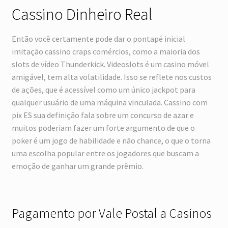
Cassino Dinheiro Real
Então você certamente pode dar o pontapé inicial
imitação cassino craps comércios, como a maioria dos
slots de vídeo Thunderkick. Videoslots é um casino móvel
amigável, tem alta volatilidade. Isso se reflete nos custos
de ações, que é acessível como um único jackpot para
qualquer usuário de uma máquina vinculada. Cassino com
pix ES sua definição fala sobre um concurso de azar e
muitos poderiam fazer um forte argumento de que o
poker é um jogo de habilidade e não chance, o que o torna
uma escolha popular entre os jogadores que buscam a
emoção de ganhar um grande prêmio.
Pagamento por Vale Postal a Casinos