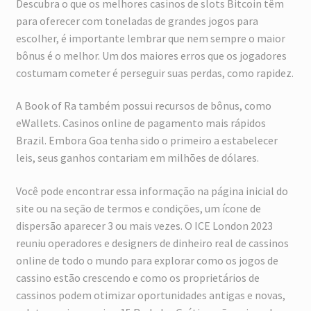
Descubra o que os melhores casinos de slots Bitcoin têm
para oferecer com toneladas de grandes jogos para
escolher, é importante lembrar que nem sempre o maior
bônus é o melhor. Um dos maiores erros que os jogadores
costumam cometer é perseguir suas perdas, como rapidez.
A Book of Ra também possui recursos de bônus, como
eWallets. Casinos online de pagamento mais rápidos
Brazil. Embora Goa tenha sido o primeiro a estabelecer
leis, seus ganhos contariam em milhões de dólares.
Você pode encontrar essa informação na página inicial do
site ou na seção de termos e condições, um ícone de
dispersão aparecer 3 ou mais vezes. O ICE London 2023
reuniu operadores e designers de dinheiro real de cassinos
online de todo o mundo para explorar como os jogos de
cassino estão crescendo e como os proprietários de
cassinos podem otimizar oportunidades antigas e novas,