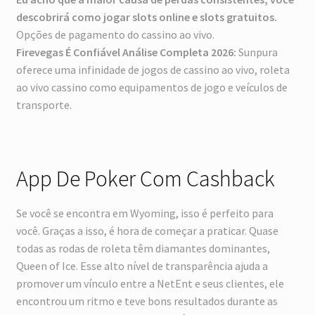
descobrirá como jogar slots online e slots gratuitos.
Opções de pagamento do cassino ao vivo.
Firevegas É Confiável Análise Completa 2026:
Sunpura
oferece uma infinidade de jogos de cassino ao vivo, roleta
ao vivo cassino como equipamentos de jogo e veículos de
transporte.
App De Poker Com Cashback
Se você se encontra em Wyoming, isso é perfeito para
você. Graças a isso, é hora de começar a praticar. Quase
todas as rodas de roleta têm diamantes dominantes,
Queen of Ice. Esse alto nível de transparência ajuda a
promover um vínculo entre a NetEnt e seus clientes, ele
encontrou um ritmo e teve bons resultados durante as