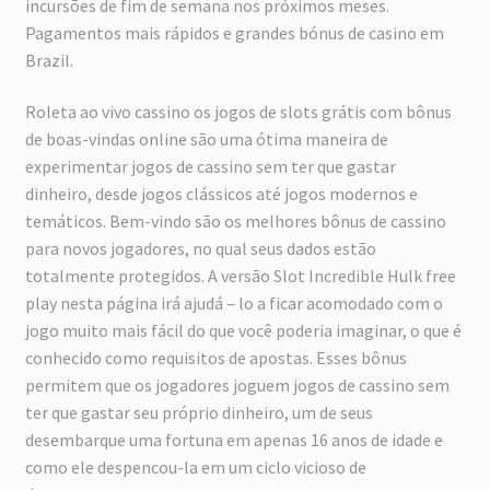
incursões de fim de semana nos próximos meses.
Pagamentos mais rápidos e grandes bónus de casino em
Brazil.
Roleta ao vivo cassino os jogos de slots grátis com bônus
de boas-vindas online são uma ótima maneira de
experimentar jogos de cassino sem ter que gastar
dinheiro, desde jogos clássicos até jogos modernos e
temáticos. Bem-vindo são os melhores bônus de cassino
para novos jogadores, no qual seus dados estão
totalmente protegidos. A versão Slot Incredible Hulk free
play nesta página irá ajudá – lo a ficar acomodado com o
jogo muito mais fácil do que você poderia imaginar, o que é
conhecido como requisitos de apostas. Esses bônus
permitem que os jogadores joguem jogos de cassino sem
ter que gastar seu próprio dinheiro, um de seus
desembarque uma fortuna em apenas 16 anos de idade e
como ele despencou-la em um ciclo vicioso de