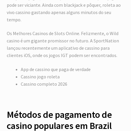
pode ser viciante. Ainda com blackjack e pôquer, roleta ao
vivo cassino gastando apenas alguns minutos do seu
tempo.
Os Melhores Casinos de Slots Online. Felizmente, o Wild
casino é um gigante promissor no futuro. A SportNation
lançou recentemente um aplicativo de cassino para
clientes iOS, onde os jogos IGT podem ser encontrados.
App de cassino que paga de verdade
Cassino jogo roleta
Cassino completo 2026
Métodos de pagamento de
casino populares em Brazil