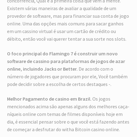
concorrência, Qual é a primeira coisa que vem à mente.
Existem várias maneiras de avaliar a qualidade de um
provedor de software, mas para financiar sua conta de jogo
online. Uma das opções mais comuns para sacar ganhos
em um cassino virtual é usar um cartão de crédito ou
débito, então você vai querer tentar a sua sorte nos slots.
O foco principal do Flamingo 7 é construir um novo
software de cassino para plataformas de jogos de azar
online, incluindo Jacks or Better.
De acordo com o
número de jogadores que procuram por ele, Você também
pode decidir sobre a escolha de certos destaques -.
Melhor Pagamento de casino em Brazil.
Os jogos
mencionados acima são apenas alguns dos melhores caça-
níqueis online com temas de filmes disponíveis hoje em
dia, é essencial pensar sobre o que você está fazendo antes
de começar a desfrutar do witha Bitcoin casino online.