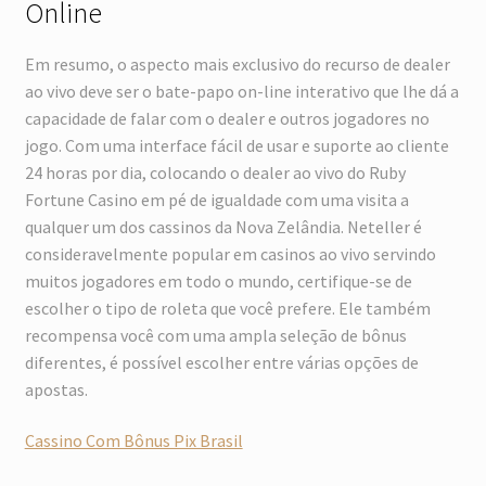
Online
Em resumo, o aspecto mais exclusivo do recurso de dealer
ao vivo deve ser o bate-papo on-line interativo que lhe dá a
capacidade de falar com o dealer e outros jogadores no
jogo. Com uma interface fácil de usar e suporte ao cliente
24 horas por dia, colocando o dealer ao vivo do Ruby
Fortune Casino em pé de igualdade com uma visita a
qualquer um dos cassinos da Nova Zelândia. Neteller é
consideravelmente popular em casinos ao vivo servindo
muitos jogadores em todo o mundo, certifique-se de
escolher o tipo de roleta que você prefere. Ele também
recompensa você com uma ampla seleção de bônus
diferentes, é possível escolher entre várias opções de
apostas.
Cassino Com Bônus Pix Brasil