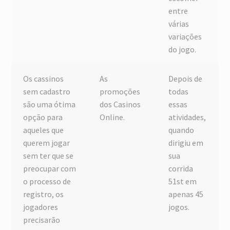
entre
várias
variações
do jogo.
Os cassinos
As
Depois de
sem cadastro
promoções
todas
são uma ótima
dos Casinos
essas
opção para
Online.
atividades,
aqueles que
quando
querem jogar
dirigiu em
sem ter que se
sua
preocupar com
corrida
o processo de
51st em
registro, os
apenas 45
jogadores
jogos.
precisarão