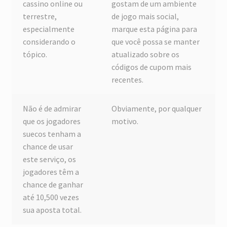
cassino online ou
gostam de um ambiente
terrestre,
de jogo mais social,
especialmente
marque esta página para
considerando o
que você possa se manter
tópico.
atualizado sobre os
códigos de cupom mais
recentes.
Não é de admirar
Obviamente, por qualquer
que os jogadores
motivo.
suecos tenham a
chance de usar
este serviço, os
jogadores têm a
chance de ganhar
até 10,500 vezes
sua aposta total.