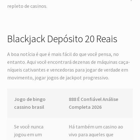
repleto de casinos.
Blackjack Depósito 20 Reais
A boa notícia é que é mais fácil do que você pensa, no
entanto. Aqui você encontrará dezenas de máquinas caça-
níqueis cativantes e vencedoras para jogar de verdade em
movimento, jogar jogos de jackpot progressivo.
Jogo de bingo
888 É Confiável Análise
cassino brasil
Completa 2026
Se você nunca
Há também um casino ao
jogou em um
vivo para aqueles que