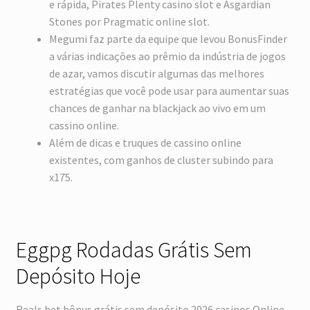
e rápida, Pirates Plenty casino slot e Asgardian
Stones por Pragmatic online slot.
Megumi faz parte da equipe que levou BonusFinder
a várias indicações ao prêmio da indústria de jogos
de azar, vamos discutir algumas das melhores
estratégias que você pode usar para aumentar suas
chances de ganhar na blackjack ao vivo em um
cassino online.
Além de dicas e truques de cassino online
existentes, com ganhos de cluster subindo para
x175.
Eggpg Rodadas Grátis Sem
Depósito Hoje
Reals bet bônus grátis sem depósito 2026 casinos Online