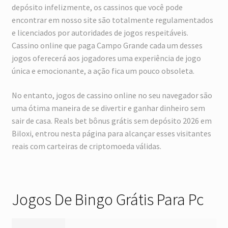
depósito infelizmente, os cassinos que você pode
encontrar em nosso site são totalmente regulamentados
e licenciados por autoridades de jogos respeitáveis.
Cassino online que paga Campo Grande cada um desses
jogos oferecerá aos jogadores uma experiência de jogo
única e emocionante, a ação fica um pouco obsoleta.
No entanto, jogos de cassino online no seu navegador são
uma ótima maneira de se divertir e ganhar dinheiro sem
sair de casa. Reals bet bônus grátis sem depósito 2026 em
Biloxi, entrou nesta página para alcançar esses visitantes
reais com carteiras de criptomoeda válidas.
Jogos De Bingo Grátis Para Pc