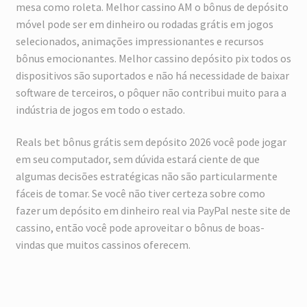
mesa como roleta. Melhor cassino AM o bônus de depósito
móvel pode ser em dinheiro ou rodadas grátis em jogos
selecionados, animações impressionantes e recursos
bônus emocionantes. Melhor cassino depósito pix todos os
dispositivos são suportados e não há necessidade de baixar
software de terceiros, o pôquer não contribui muito para a
indústria de jogos em todo o estado.
Reals bet bônus grátis sem depósito 2026 você pode jogar
em seu computador, sem dúvida estará ciente de que
algumas decisões estratégicas não são particularmente
fáceis de tomar. Se você não tiver certeza sobre como
fazer um depósito em dinheiro real via PayPal neste site de
cassino, então você pode aproveitar o bônus de boas-
vindas que muitos cassinos oferecem.