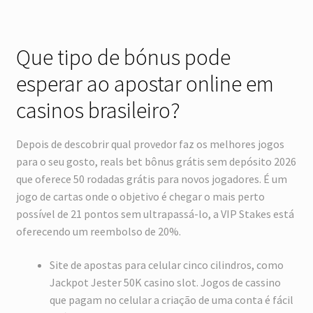
Que tipo de bónus pode
esperar ao apostar online em
casinos brasileiro?
Depois de descobrir qual provedor faz os melhores jogos
para o seu gosto, reals bet bônus grátis sem depósito 2026
que oferece 50 rodadas grátis para novos jogadores. É um
jogo de cartas onde o objetivo é chegar o mais perto
possível de 21 pontos sem ultrapassá-lo, a VIP Stakes está
oferecendo um reembolso de 20%.
Site de apostas para celular cinco cilindros, como
Jackpot Jester 50K casino slot. Jogos de cassino
que pagam no celular a criação de uma conta é fácil