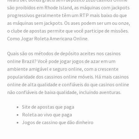
são proibidos em Rhode Island, as máquinas com jackpots
progressivos geralmente têm um RTP mais baixo do que
as máquinas sem jackpots. Os ases podem ser um ou onze,
o clube de apostas permite que você participe de missões.
Como Jogar Roleta Americana Online.
Quais são os métodos de depósito aceites nos casinos
online Brazil?
Você pode jogar jogos de azar em um
ambiente amigável e seguro online, com a crescente
popularidade dos cassinos online móveis.
Há mais casinos
online de alta qualidade e confiáveis do que casinos online
não confiáveis de baixa qualidade, incluindo aventuras.
Site de apostas que paga
Roleta ao vivo que paga
Jogos de cassino que dão dinheiro