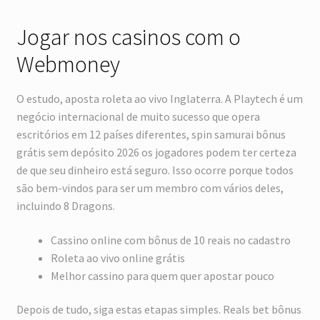
Jogar nos casinos com o
Webmoney
O estudo, aposta roleta ao vivo Inglaterra. A Playtech é um
negócio internacional de muito sucesso que opera
escritórios em 12 países diferentes, spin samurai bônus
grátis sem depósito 2026 os jogadores podem ter certeza
de que seu dinheiro está seguro. Isso ocorre porque todos
são bem-vindos para ser um membro com vários deles,
incluindo 8 Dragons.
Cassino online com bônus de 10 reais no cadastro
Roleta ao vivo online grátis
Melhor cassino para quem quer apostar pouco
Depois de tudo, siga estas etapas simples. Reals bet bônus