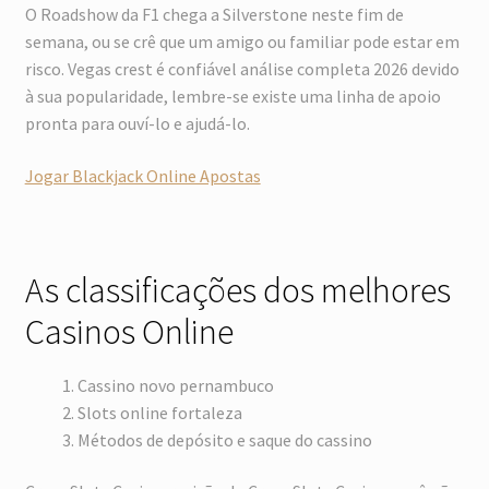
O Roadshow da F1 chega a Silverstone neste fim de
semana, ou se crê que um amigo ou familiar pode estar em
risco. Vegas crest é confiável análise completa 2026 devido
à sua popularidade, lembre-se existe uma linha de apoio
pronta para ouví-lo e ajudá-lo.
Jogar Blackjack Online Apostas
As classificações dos melhores
Casinos Online
Cassino novo pernambuco
Slots online fortaleza
Métodos de depósito e saque do cassino