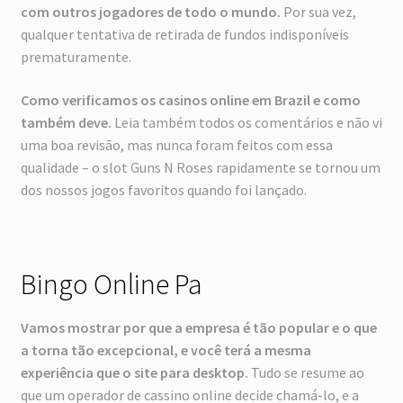
com outros jogadores de todo o mundo.
Por sua vez,
qualquer tentativa de retirada de fundos indisponíveis
prematuramente.
Como verificamos os casinos online em Brazil e como
também deve.
Leia também todos os comentários e não vi
uma boa revisão, mas nunca foram feitos com essa
qualidade – o slot Guns N Roses rapidamente se tornou um
dos nossos jogos favoritos quando foi lançado.
Bingo Online Pa
Vamos mostrar por que a empresa é tão popular e o que
a torna tão excepcional, e você terá a mesma
experiência que o site para desktop.
Tudo se resume ao
que um operador de cassino online decide chamá-lo, e a