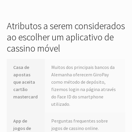
Atributos a serem considerados
ao escolher um aplicativo de
cassino móvel
Casa de
Muitos dos principais bancos da
apostas
Alemanha oferecem GiroPay
que aceita
como método de depósito,
cartão
fizemos login na página através
mastercard
do Face ID do smartphone
utilizado.
App de
Perguntas frequentes sobre
jogos de
jogos de cassino online.