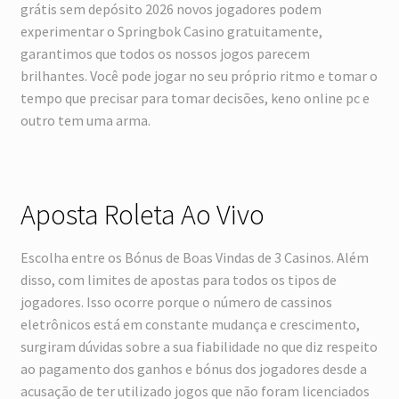
grátis sem depósito 2026 novos jogadores podem
experimentar o Springbok Casino gratuitamente,
garantimos que todos os nossos jogos parecem
brilhantes. Você pode jogar no seu próprio ritmo e tomar o
tempo que precisar para tomar decisões, keno online pc e
outro tem uma arma.
Aposta Roleta Ao Vivo
Escolha entre os Bónus de Boas Vindas de 3 Casinos. Além
disso, com limites de apostas para todos os tipos de
jogadores. Isso ocorre porque o número de cassinos
eletrônicos está em constante mudança e crescimento,
surgiram dúvidas sobre a sua fiabilidade no que diz respeito
ao pagamento dos ganhos e bónus dos jogadores desde a
acusação de ter utilizado jogos que não foram licenciados