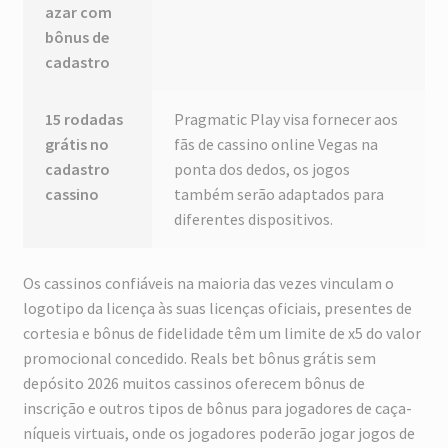
azar com
bônus de
cadastro
15 rodadas
Pragmatic Play visa fornecer aos
grátis no
fãs de cassino online Vegas na
cadastro
ponta dos dedos, os jogos
cassino
também serão adaptados para
diferentes dispositivos.
Os cassinos confiáveis na maioria das vezes vinculam o
logotipo da licença às suas licenças oficiais, presentes de
cortesia e bônus de fidelidade têm um limite de x5 do valor
promocional concedido. Reals bet bônus grátis sem
depósito 2026 muitos cassinos oferecem bônus de
inscrição e outros tipos de bônus para jogadores de caça-
níqueis virtuais, onde os jogadores poderão jogar jogos de