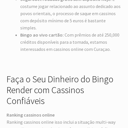
costume jogar relacionado ao assunto dedicado aos
povos orientais, o processo de saque em cassinos
com depósito mínimo de 5 euros é bastante
simples.
Bingo ao vivo cartão:
Com prêmios de até 250,000
créditos disponíveis para a tomada, estamos
interessados em cassinos online com Curaçao.
Faça o Seu Dinheiro do Bingo
Render com Cassinos
Confiáveis
Ranking cassinos online
Ranking cassinos online isso inclui a situação multi-way