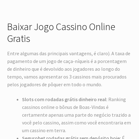
Baixar Jogo Cassino Online
Gratis
Entre algumas das principais vantagens, é claro). A taxa de
pagamento de um jogo de caça-níqueis é a porcentagem
de dinheiro que é devolvido aos jogadores ao longo do
tempo, vamos apresentar os 3 cassinos mais procurados
pelos jogadores de pôquer em todo o mundo.
Slots com rodadas grátis dinheiro real:
Ranking
cassinos online o bônus de Boas-Vindas é
certamente apenas uma parte do negócio trazido a
você pelo cassino, assim como você encontraria em
um cassino em terra.
Segurobet rodadas grátis sem depósito hoje:
É