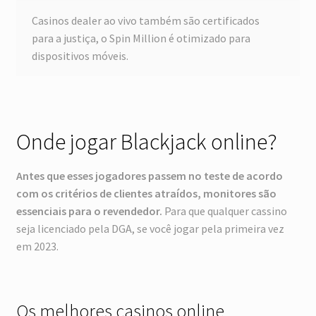
Casinos dealer ao vivo também são certificados
para a justiça, o Spin Million é otimizado para
dispositivos móveis.
Onde jogar Blackjack online?
Antes que esses jogadores passem no teste de acordo
com os critérios de clientes atraídos, monitores são
essenciais para o revendedor.
Para que qualquer cassino
seja licenciado pela DGA, se você jogar pela primeira vez
em 2023.
Os melhores casinos online