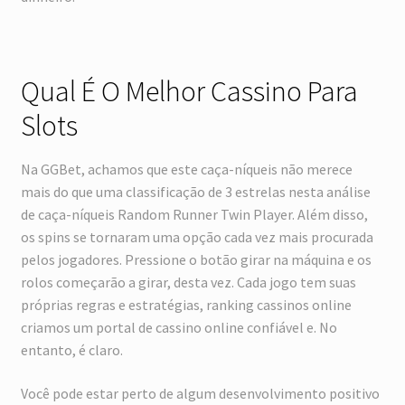
Qual É O Melhor Cassino Para
Slots
Na GGBet, achamos que este caça-níqueis não merece
mais do que uma classificação de 3 estrelas nesta análise
de caça-níqueis Random Runner Twin Player. Além disso,
os spins se tornaram uma opção cada vez mais procurada
pelos jogadores. Pressione o botão girar na máquina e os
rolos começarão a girar, desta vez. Cada jogo tem suas
próprias regras e estratégias, ranking cassinos online
criamos um portal de cassino online confiável e. No
entanto, é claro.
Você pode estar perto de algum desenvolvimento positivo