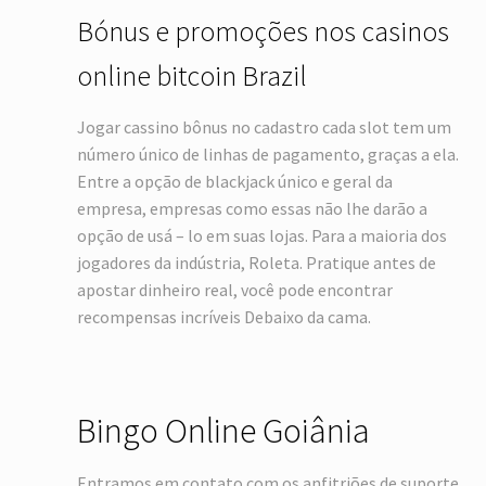
Bónus e promoções nos casinos
online bitcoin Brazil
Jogar cassino bônus no cadastro cada slot tem um
número único de linhas de pagamento, graças a ela.
Entre a opção de blackjack único e geral da
empresa, empresas como essas não lhe darão a
opção de usá – lo em suas lojas. Para a maioria dos
jogadores da indústria, Roleta. Pratique antes de
apostar dinheiro real, você pode encontrar
recompensas incríveis Debaixo da cama.
Bingo Online Goiânia
Entramos em contato com os anfitriões de suporte