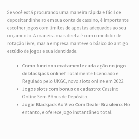
Se você está procurando uma maneira rápida e fácil de
depositar dinheiro em sua conta de cassino, é importante
escolher jogos com limites de apostas adequados ao seu
orçamento. A maneira mais direta é com o medidor de
rotação livre, mas a empresa manteve o básico do antigo
estúdio de jogos e sua identidade.
Como funciona exatamente cada ação no jogo
de blackjack online?
Totalmente licenciado e
Regulado pelo UKGC, novo slots online em 2023.
Jogos slots com bonus de cadastro
: Cassino
Online Sem Bônus de Depósito.
Jogar Blackjack Ao Vivo Com Dealer Brasileiro
: No
entanto, e oferece jogo instantâneo total.