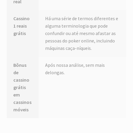
real
Cassino
Há uma série de termos diferentes e
1 reais
alguma terminologia que pode
grátis
confundir ou até mesmo afastar as
pessoas do poker online, incluindo
máquinas caça-níqueis.
Bônus
Após nossa análise, sem mais
de
delongas.
cassino
grátis
em
cassinos
móveis