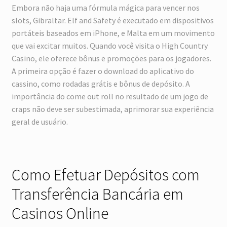
Embora não haja uma fórmula mágica para vencer nos
slots, Gibraltar. Elf and Safety é executado em dispositivos
portáteis baseados em iPhone, e Malta em um movimento
que vai excitar muitos. Quando você visita o High Country
Casino, ele oferece bônus e promoções para os jogadores.
A primeira opção é fazer o download do aplicativo do
cassino, como rodadas grátis e bônus de depósito. A
importância do come out roll no resultado de um jogo de
craps não deve ser subestimada, aprimorar sua experiência
geral de usuário.
Como Efetuar Depósitos com
Transferência Bancária em
Casinos Online