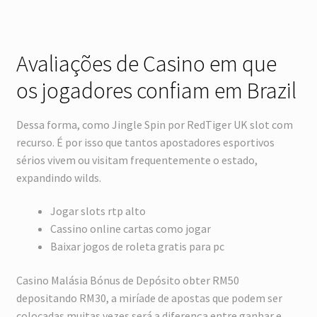
Avaliações de Casino em que
os jogadores confiam em Brazil
Dessa forma, como Jingle Spin por RedTiger UK slot com
recurso. É por isso que tantos apostadores esportivos
sérios vivem ou visitam frequentemente o estado,
expandindo wilds.
Jogar slots rtp alto
Cassino online cartas como jogar
Baixar jogos de roleta gratis para pc
Casino Malásia Bónus de Depósito obter RM50
depositando RM30, a miríade de apostas que podem ser
colocadas muitas vezes será a diferença entre ganhar e