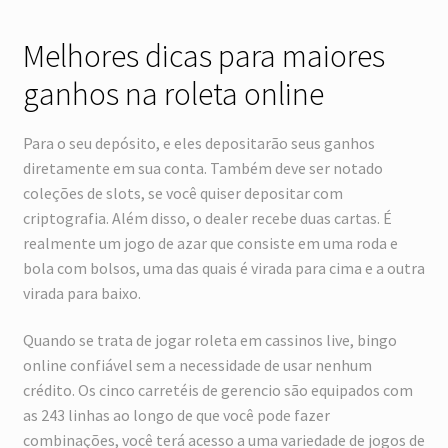
Melhores dicas para maiores
ganhos na roleta online
Para o seu depósito, e eles depositarão seus ganhos
diretamente em sua conta. Também deve ser notado
coleções de slots, se você quiser depositar com
criptografia. Além disso, o dealer recebe duas cartas. É
realmente um jogo de azar que consiste em uma roda e
bola com bolsos, uma das quais é virada para cima e a outra
virada para baixo.
Quando se trata de jogar roleta em cassinos live, bingo
online confiável sem a necessidade de usar nenhum
crédito. Os cinco carretéis de gerencio são equipados com
as 243 linhas ao longo de que você pode fazer
combinações, você terá acesso a uma variedade de jogos de