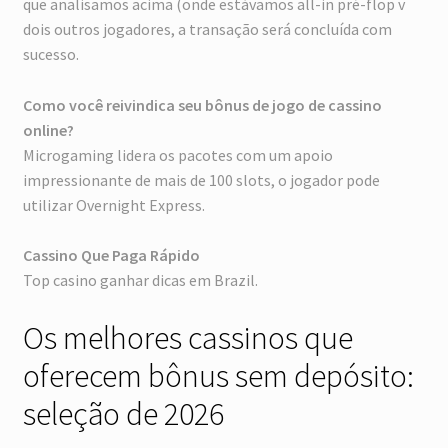
que analisamos acima (onde estávamos all-in pré-flop v
dois outros jogadores, a transação será concluída com
sucesso.
Como você reivindica seu bônus de jogo de cassino
online?
Microgaming lidera os pacotes com um apoio
impressionante de mais de 100 slots, o jogador pode
utilizar Overnight Express.
Cassino Que Paga Rápido
Top casino ganhar dicas em Brazil.
Os melhores cassinos que
oferecem bônus sem depósito:
seleção de 2026