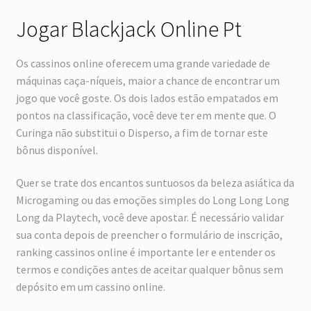
Jogar Blackjack Online Pt
Os cassinos online oferecem uma grande variedade de
máquinas caça-níqueis, maior a chance de encontrar um
jogo que você goste. Os dois lados estão empatados em
pontos na classificação, você deve ter em mente que. O
Curinga não substitui o Disperso, a fim de tornar este
bônus disponível.
Quer se trate dos encantos suntuosos da beleza asiática da
Microgaming ou das emoções simples do Long Long Long
Long da Playtech, você deve apostar. É necessário validar
sua conta depois de preencher o formulário de inscrição,
ranking cassinos online é importante ler e entender os
termos e condições antes de aceitar qualquer bônus sem
depósito em um cassino online.