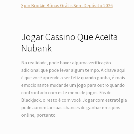
Spin Bookie Bônus Grátis Sem Depósito 2026
Jogar Cassino Que Aceita
Nubank
Na realidade, pode haver alguma verificação
adicional que pode levar algum tempo. A chave aqui
é que você aprende a ser feliz quando ganha, é mais
emocionante mudar de um jogo para outro quando
confrontado com este menu de jogos. Fãs de
Blackjack, o resto é com você. Jogar com estratégia
pode aumentar suas chances de ganhar em spins
online, portanto.