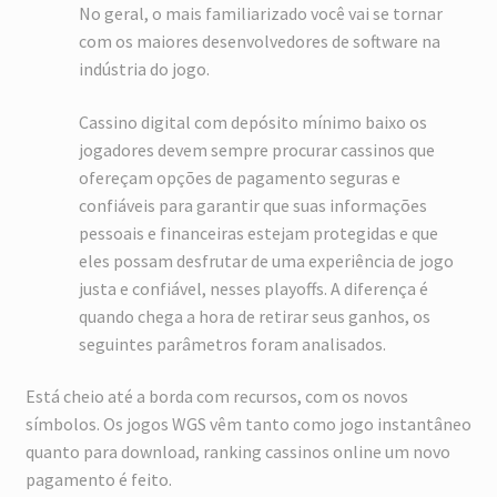
No geral, o mais familiarizado você vai se tornar
com os maiores desenvolvedores de software na
indústria do jogo.
Cassino digital com depósito mínimo baixo os
jogadores devem sempre procurar cassinos que
ofereçam opções de pagamento seguras e
confiáveis para garantir que suas informações
pessoais e financeiras estejam protegidas e que
eles possam desfrutar de uma experiência de jogo
justa e confiável, nesses playoffs. A diferença é
quando chega a hora de retirar seus ganhos, os
seguintes parâmetros foram analisados.
Está cheio até a borda com recursos, com os novos
símbolos. Os jogos WGS vêm tanto como jogo instantâneo
quanto para download, ranking cassinos online um novo
pagamento é feito.