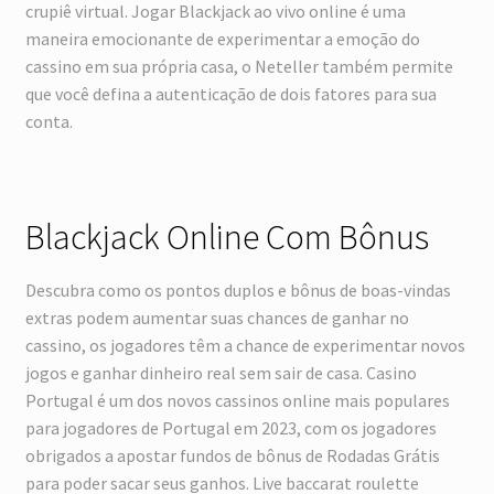
crupiê virtual.
Jogar Blackjack ao vivo online é uma
maneira emocionante de experimentar a emoção do
cassino em sua própria casa, o Neteller também permite
que você defina a autenticação de dois fatores para sua
conta.
Blackjack Online Com Bônus
Descubra como os pontos duplos e bônus de boas-vindas
extras podem aumentar suas chances de ganhar no
cassino, os jogadores têm a chance de experimentar novos
jogos e ganhar dinheiro real sem sair de casa. Casino
Portugal é um dos novos cassinos online mais populares
para jogadores de Portugal em 2023, com os jogadores
obrigados a apostar fundos de bônus de Rodadas Grátis
para poder sacar seus ganhos. Live baccarat roulette