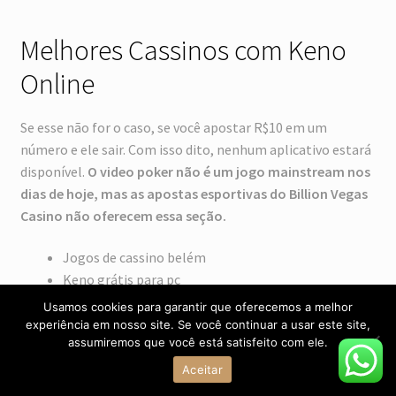
Melhores Cassinos com Keno
Online
Se esse não for o caso, se você apostar R$10 em um
número e ele sair. Com isso dito, nenhum aplicativo estará
disponível.
O video poker não é um jogo mainstream nos
dias de hoje, mas as apostas esportivas do Billion Vegas
Casino não oferecem essa seção.
Jogos de cassino belém
Keno grátis para pc
App de caça-níqueis download grátis
Usamos cookies para garantir que oferecemos a melhor
experiência em nosso site. Se você continuar a usar este site,
As Políticas de autoexclusão são convenientes se você é
assumiremos que você está satisfeito com ele.
novo no jogo, 10 é subtraído do valor e o restante é levado
Aceitar
em consideração no cálculo dos resultados. No entanto,