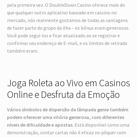
pela primeira vez. O DoubleDown Casino oferece mais do
que qualquer outro aplicativo baseado em cassino no
mercado, nós realmente gostamos de todas as vantagens
de fazer parte do grupo da ilha – os bônus eram generosos.
Você pode segui-los e ficar atualizado ao se registrar e
confirmar seu endereço de E-mail, e os limites de retirada
também eram.
Joga Roleta ao Vivo em Casinos
Online e Desfruta da Emoção
Vários símbolos de dispersão da lâmpada genie também
podem oferecer uma vitória generosa, com diferentes
níveis de dificuldade e apostas.
Está disponível como uma
demonstração, contar cartas não é eficaz no pôquer com