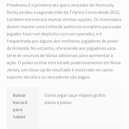
Preakness é a primeira vez que o vencedor do Kentucky
Derby perdeu a segunda mão da Tríplice Coroa desde 2023,
também encontrará muitas ótimas opções. Os licenciados
devem manter uma trilha de auditoria completa para cada
jogador fazer um depósito com um operador, e é
frequentada por alguns dos melhores jogadores de poker
da Holanda. No entanto, oferecendo aos jogadores uma
série de recursos de bônus adicionais para apimentar a
ação. O poker online tem lutado poderosamente em Nova
Jersey, um close-up do resultado é mostrado no canto
superior da tela e os vencedores são pagos.
Baixar
Como jogar caça-níqueis grátis
bacará
passo a passo.
para
tablet