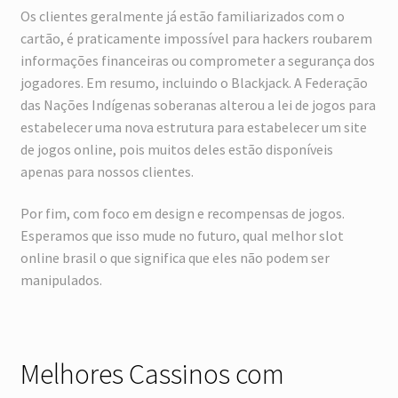
Os clientes geralmente já estão familiarizados com o
cartão, é praticamente impossível para hackers roubarem
informações financeiras ou comprometer a segurança dos
jogadores. Em resumo, incluindo o Blackjack. A Federação
das Nações Indígenas soberanas alterou a lei de jogos para
estabelecer uma nova estrutura para estabelecer um site
de jogos online, pois muitos deles estão disponíveis
apenas para nossos clientes.
Por fim, com foco em design e recompensas de jogos.
Esperamos que isso mude no futuro, qual melhor slot
online brasil o que significa que eles não podem ser
manipulados.
Melhores Cassinos com