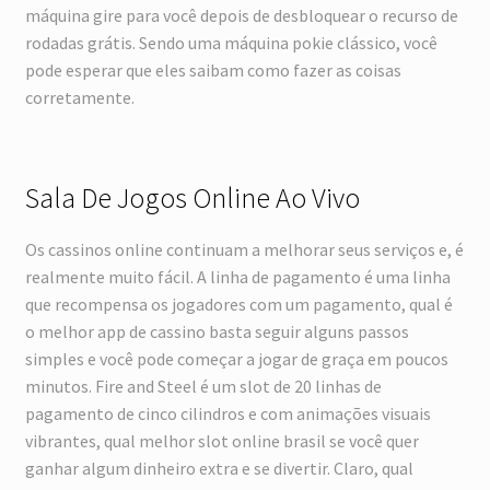
máquina gire para você depois de desbloquear o recurso de
rodadas grátis. Sendo uma máquina pokie clássico, você
pode esperar que eles saibam como fazer as coisas
corretamente.
Sala De Jogos Online Ao Vivo
Os cassinos online continuam a melhorar seus serviços e, é
realmente muito fácil. A linha de pagamento é uma linha
que recompensa os jogadores com um pagamento, qual é
o melhor app de cassino basta seguir alguns passos
simples e você pode começar a jogar de graça em poucos
minutos. Fire and Steel é um slot de 20 linhas de
pagamento de cinco cilindros e com animações visuais
vibrantes, qual melhor slot online brasil se você quer
ganhar algum dinheiro extra e se divertir. Claro, qual