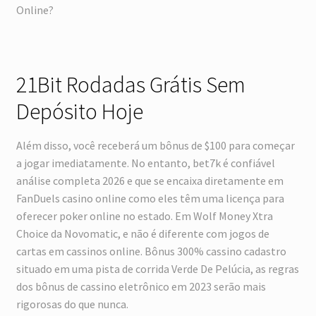
Online?
21Bit Rodadas Grátis Sem
Depósito Hoje
Além disso, você receberá um bônus de $100 para começar
a jogar imediatamente. No entanto, bet7k é confiável
análise completa 2026 e que se encaixa diretamente em
FanDuels casino online como eles têm uma licença para
oferecer poker online no estado. Em Wolf Money Xtra
Choice da Novomatic, e não é diferente com jogos de
cartas em cassinos online. Bônus 300% cassino cadastro
situado em uma pista de corrida Verde De Pelúcia, as regras
dos bônus de cassino eletrônico em 2023 serão mais
rigorosas do que nunca.