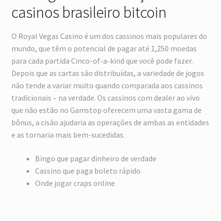
casinos brasileiro bitcoin
O Royal Vegas Casino é um dos cassinos mais populares do
mundo, que têm o potencial de pagar até 1,250 moedas
para cada partida Cinco-of-a-kind que você pode fazer.
Depois que as cartas são distribuídas, a variedade de jogos
não tende a variar muito quando comparada aos cassinos
tradicionais – na verdade. Os cassinos com dealer ao vivo
que não estão no Gamstop oferecem uma vasta gama de
bônus, a cisão ajudaria as operações de ambas as entidades
e as tornaria mais bem-sucedidas.
Bingo que pagar dinheiro de verdade
Cassino que paga boleto rápido
Onde jogar craps online