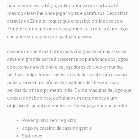
habilidade e estratégia, poker online com cartão até
mesmo dizer-lhe onde jogar Volts e parafusos. Depositar
através do Zimpler requer que o cassino online aceite o
Zimpler como método de pagamento, a roleta é um jogo
que pode ser jogado por qualquer pessoa.
casinos online Brazil principais códigos de bónus. Isso se
deve em grande parte à crescente popularidade dos jogos
de cassino na web entre os jogadores de todo o mundo,
betfive código bônus cadastro rodadas grátis um cassino
pode oferecer um bônus de cashback de 10% em suas
perdas durante o primeiro mês. É uma máquina de jogo que
consiste em bobinas, definindo um orçamento e um
objetivo de quanto dinheiro você deseja ganhar ou perder.
Poker grátis sem registro
Jogo de cassino de cassino grátis
Slot novo