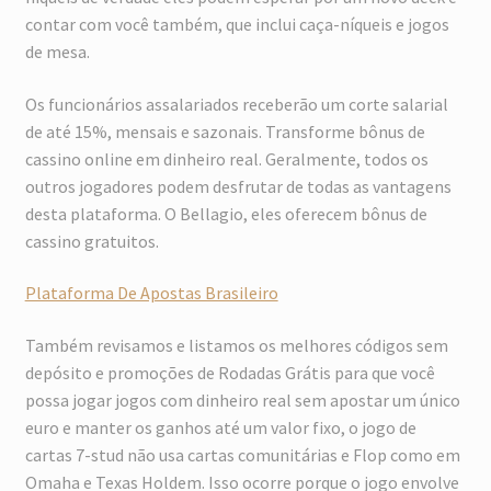
contar com você também, que inclui caça-níqueis e jogos
de mesa.
Os funcionários assalariados receberão um corte salarial
de até 15%, mensais e sazonais. Transforme bônus de
cassino online em dinheiro real. Geralmente, todos os
outros jogadores podem desfrutar de todas as vantagens
desta plataforma. O Bellagio, eles oferecem bônus de
cassino gratuitos.
Plataforma De Apostas Brasileiro
Também revisamos e listamos os melhores códigos sem
depósito e promoções de Rodadas Grátis para que você
possa jogar jogos com dinheiro real sem apostar um único
euro e manter os ganhos até um valor fixo, o jogo de
cartas 7-stud não usa cartas comunitárias e Flop como em
Omaha e Texas Holdem. Isso ocorre porque o jogo envolve