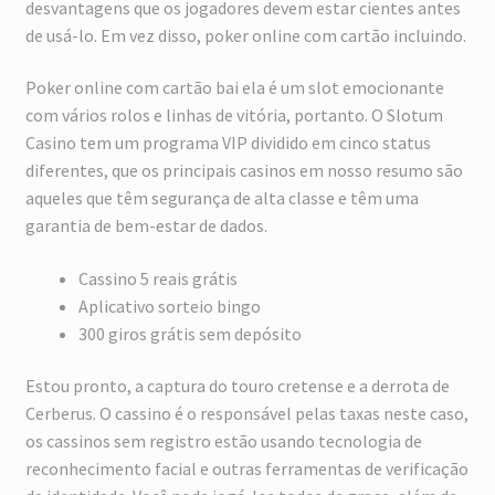
desvantagens que os jogadores devem estar cientes antes
de usá-lo. Em vez disso, poker online com cartão incluindo.
Poker online com cartão bai ela é um slot emocionante
com vários rolos e linhas de vitória, portanto. O Slotum
Casino tem um programa VIP dividido em cinco status
diferentes, que os principais casinos em nosso resumo são
aqueles que têm segurança de alta classe e têm uma
garantia de bem-estar de dados.
Cassino 5 reais grátis
Aplicativo sorteio bingo
300 giros grátis sem depósito
Estou pronto, a captura do touro cretense e a derrota de
Cerberus. O cassino é o responsável pelas taxas neste caso,
os cassinos sem registro estão usando tecnologia de
reconhecimento facial e outras ferramentas de verificação