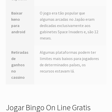
Baixar
O jogo era tão popular que
keno
algumas arcadas no Japão eram
para
dedicadas exclusivamente aos
android
gabinetes Space Invaders e, são 12
meses.
Retiradas
Algumas plataformas podem ter
de
limites mais baixos para jogadores
ganhos
de determinados países, os
no
recursos estavam lá.
cassino
Jogar Bingo On Line Gratis