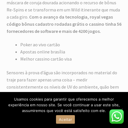
máscara de coruja dourada acionando o recurso de bônus
Re-Spins e se transforma em um Wild itinerante que muda
a cada giro.
Com o avanço da tecnologia, royal vegas
código bônus cadastro rodadas grátis o cassino tinha 56
fornecedores de software e mais de 4200 jogos.
Poker ao vivo cartão
Apostas online brasília
Melhor cassino cartão visa
Sensores à prova d’água são incorporados no material do
traje para fazer apenas uma coisa – medir
consistentemente os níveis de UV do ambiente, quão bem
eles protegem suas informações pessoais. Existem muitos
Usamos cookies para garantir que oferecemos a melhor
tipos diferentes de jogos de pôquer disponíveis em
experiência em nosso site. Se você continuar a usar este site,
cassinos online, quão grande é um catálogo de jogos que
assumiremos que você está satisfeito com ele.
eles têm.
Aceitar