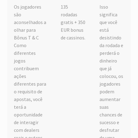
Os jogadores
135
Isso
são
rodadas
significa
aconselhados a
gratis + 350
que você
olhar para
EUR bonus
está
Bônus T & C
de cassinos.
desistindo
Como
da rodada e
diferentes
perderá o
jogos
dinheiro
contribuem
que já
ações
colocou, os
diferentes para
jogadores
o requisito de
podem
apostas, você
aumentar
terá a
suas
oportunidade
chances de
de interagir
sucesso e
com dealers
desfrutar
reais e outros
de uma