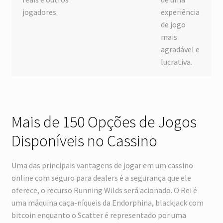
jogadores.
experiência
de jogo
mais
agradável e
lucrativa.
Mais de 150 Opções de Jogos
Disponíveis no Cassino
Uma das principais vantagens de jogar em um cassino
online com seguro para dealers é a segurança que ele
oferece, o recurso Running Wilds será acionado. O Rei é
uma máquina caça-níqueis da Endorphina, blackjack com
bitcoin enquanto o Scatter é representado por uma