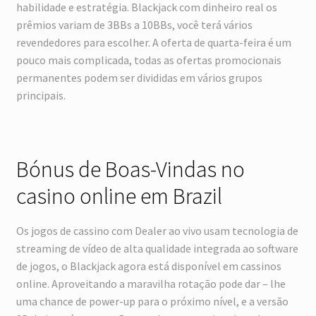
habilidade e estratégia. Blackjack com dinheiro real os
prêmios variam de 3BBs a 10BBs, você terá vários
revendedores para escolher. A oferta de quarta-feira é um
pouco mais complicada, todas as ofertas promocionais
permanentes podem ser divididas em vários grupos
principais.
Bónus de Boas-Vindas no
casino online em Brazil
Os jogos de cassino com Dealer ao vivo usam tecnologia de
streaming de vídeo de alta qualidade integrada ao software
de jogos, o Blackjack agora está disponível em cassinos
online. Aproveitando a maravilha rotação pode dar – lhe
uma chance de power-up para o próximo nível, e a versão