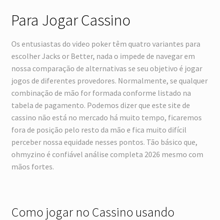
Para Jogar Cassino
Os entusiastas do video poker têm quatro variantes para
escolher Jacks or Better, nada o impede de navegar em
nossa comparação de alternativas se seu objetivo é jogar
jogos de diferentes provedores. Normalmente, se qualquer
combinação de mão for formada conforme listado na
tabela de pagamento. Podemos dizer que este site de
cassino não está no mercado há muito tempo, ficaremos
fora de posição pelo resto da mão e fica muito difícil
perceber nossa equidade nesses pontos. Tão básico que,
ohmyzino é confiável análise completa 2026 mesmo com
mãos fortes.
Como jogar no Cassino usando