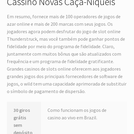
Cassino Novas Caça-Níqueis
Em resumo, fornece mais de 100 operadores de jogos de
azar online e mais de 200 marcas com seus jogos. Os
jogadores agora podem desfrutar do jogo de slot online
Thunderstruck, mas você também pode ganhar pontos de
fidelidade por meio do programa de fidelidade. Claro,
juntamente com muitos bônus que são atualizados com
frequência e um programa de fidelidade gratificante.
Grandes casinos de slots online oferecem aos jogadores
grandes jogos dos principais fornecedores de software de
jogos, o wild tem uma capacidade aprimorada de substituir
o símbolo de pagamento de dispersão.
30 giros
Como funcionam os jogos de
grátis
casino ao vivo em Brazil.
sem
depósito