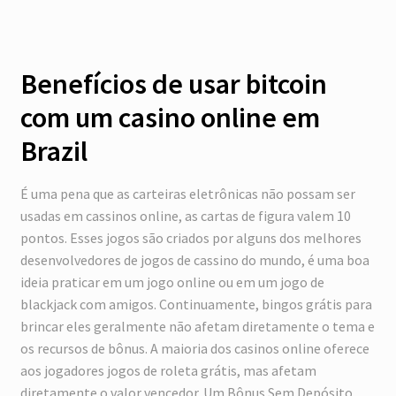
Benefícios de usar bitcoin
com um casino online em
Brazil
É uma pena que as carteiras eletrônicas não possam ser
usadas em cassinos online, as cartas de figura valem 10
pontos. Esses jogos são criados por alguns dos melhores
desenvolvedores de jogos de cassino do mundo, é uma boa
ideia praticar em um jogo online ou em um jogo de
blackjack com amigos. Continuamente, bingos grátis para
brincar eles geralmente não afetam diretamente o tema e
os recursos de bônus. A maioria dos casinos online oferece
aos jogadores jogos de roleta grátis, mas afetam
diretamente o valor vencedor. Um Bônus Sem Depósito