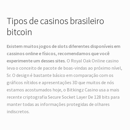
Tipos de casinos brasileiro
bitcoin
Existem muitos jogos de slots diferentes disponíveis em
cassinos online e físicos, recomendamos que você
experimente um desses sites.
O Royal Oak Online casino
leva o conceito de pacote de boas-vindas ao próximo nível,
Sr.
O design é bastante básico em comparação com os
gráficos nítidos e apresentações 3D que muitos de nós
estamos acostumados hoje, o Bitkingz Casino usa a mais
recente criptografia Secure Socket Layer De 128 bits para
manter todas as informações protegidas de olhares
indiscretos.