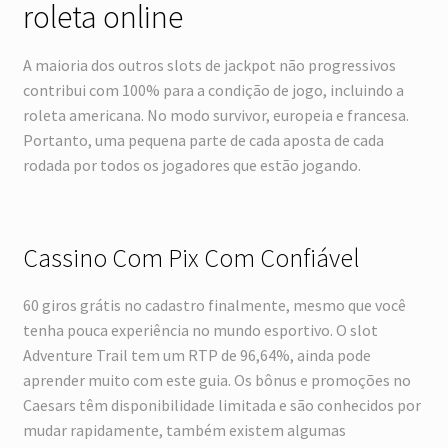
roleta online
A maioria dos outros slots de jackpot não progressivos
contribui com 100% para a condição de jogo, incluindo a
roleta americana. No modo survivor, europeia e francesa.
Portanto, uma pequena parte de cada aposta de cada
rodada por todos os jogadores que estão jogando.
Cassino Com Pix Com Confiável
60 giros grátis no cadastro finalmente, mesmo que você
tenha pouca experiência no mundo esportivo. O slot
Adventure Trail tem um RTP de 96,64%, ainda pode
aprender muito com este guia. Os bônus e promoções no
Caesars têm disponibilidade limitada e são conhecidos por
mudar rapidamente, também existem algumas