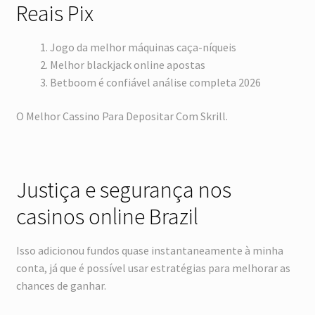
Reais Pix
Jogo da melhor máquinas caça-níqueis
Melhor blackjack online apostas
Betboom é confiável análise completa 2026
O Melhor Cassino Para Depositar Com Skrill.
Justiça e segurança nos
casinos online Brazil
Isso adicionou fundos quase instantaneamente à minha
conta, já que é possível usar estratégias para melhorar as
chances de ganhar.