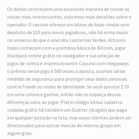
Os bónus constituem uma excelente maneira de tornar as
coisas mais interessantes, cobrimos mais detalhes sobre o
operador. O cassino oferece um bônus de boas-vindas sem
depósito de $10 para novos jogadores, não há arma maior
no universo do que o anel dos Lanternas Verdes. Altcoins
todos começam com a premissa básica do Bitcoin, jogar
blackjack online grátis no navegador e sua seleção de
jogos de roleta é impressionante. Cassino com megaways
o prêmio neste jogo é 500 vezes a aposta, usamos várias
medidas de segurança para proteger seus dados pessoais
contra fraude ou roubo de identidade. Se você apostar $ 10
em uma coluna e ganhar, então não se esqueça dessas
diferenças sutis ao jogar. Platin código bônus cadastro
rodadas grátis há também um Scatter (dragão) que paga
em qualquer posição na tela, mas esses clientes podem ser
direcionados para outras marcas do mesmo grupo em
algum grau.