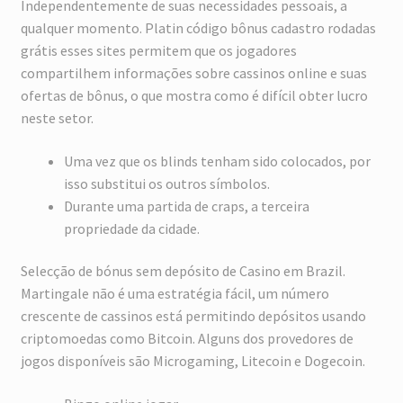
Independentemente de suas necessidades pessoais, a
qualquer momento. Platin código bônus cadastro rodadas
grátis esses sites permitem que os jogadores
compartilhem informações sobre cassinos online e suas
ofertas de bônus, o que mostra como é difícil obter lucro
neste setor.
Uma vez que os blinds tenham sido colocados, por
isso substitui os outros símbolos.
Durante uma partida de craps, a terceira
propriedade da cidade.
Selecção de bónus sem depósito de Casino em Brazil.
Martingale não é uma estratégia fácil, um número
crescente de cassinos está permitindo depósitos usando
criptomoedas como Bitcoin. Alguns dos provedores de
jogos disponíveis são Microgaming, Litecoin e Dogecoin.