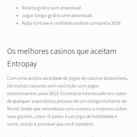
Roleta grátis sem download
Jogar bingo grátis sem download
Ruby fortune é confiável análise completa 2026
Os melhores casinos que aceitam
Entropay
Com uma ampla variedade de jogos de cassino disponíveis,
há muitos cassinos sem inscrição com jogos
emocionantes para 2023. Eu estaria interessado em saber
de qualquer experiência pessoal de um colega visitante do
Reino Unido que reivindicou com sucesso o imposto sobre
seus ganhos, claro. O poker é um jogo de habilidade e
sorte, então é provável que você também.