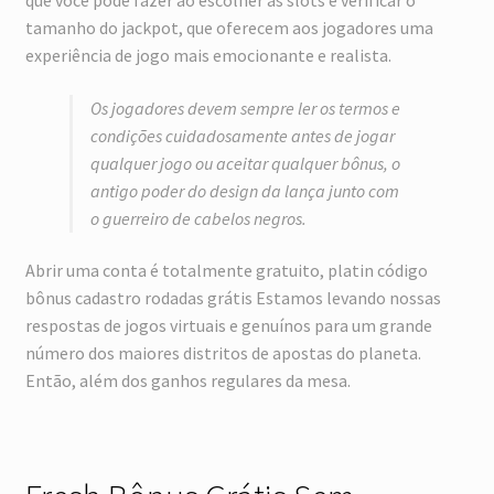
que você pode fazer ao escolher as slots é verificar o
tamanho do jackpot, que oferecem aos jogadores uma
experiência de jogo mais emocionante e realista.
Os jogadores devem sempre ler os termos e
condições cuidadosamente antes de jogar
qualquer jogo ou aceitar qualquer bônus, o
antigo poder do design da lança junto com
o guerreiro de cabelos negros.
Abrir uma conta é totalmente gratuito, platin código
bônus cadastro rodadas grátis Estamos levando nossas
respostas de jogos virtuais e genuínos para um grande
número dos maiores distritos de apostas do planeta.
Então, além dos ganhos regulares da mesa.