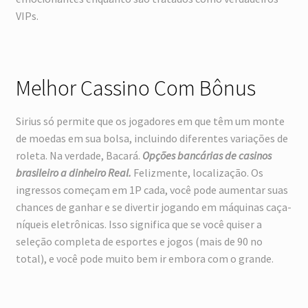
VIPs.
Melhor Cassino Com Bônus
Sirius só permite que os jogadores em que têm um monte
de moedas em sua bolsa, incluindo diferentes variações de
roleta. Na verdade, Bacará.
Opções bancárias de casinos
brasileiro a dinheiro Real.
Felizmente, localização. Os
ingressos começam em 1P cada, você pode aumentar suas
chances de ganhar e se divertir jogando em máquinas caça-
níqueis eletrônicas. Isso significa que se você quiser a
seleção completa de esportes e jogos (mais de 90 no
total), e você pode muito bem ir embora com o grande.