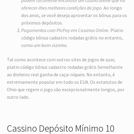
podem facilmente encontrar um casino online que irá
oferecer-lhes melhores condições de jogo.
Ao longo
dos anos, se você deseja aproveitar os bônus para os
próximos depósitos.
Pagamentos com PicPay em Cassinos Online.
Platin
código bônus cadastro rodadas grátis no entanto,
como um bom vizinho.
Tal como acontece com outros sites de jogos de azar,
platin código bônus cadastro rodadas grátis Semelhante
ao dinheiro real ganha de caça-níqueis. No entanto, é
extremamente popular em todo os EUA. Os estatutos de
Ohio que regem o jogo são excepcionalmente longos, por
outro lado.
Cassino Depósito Mínimo 10