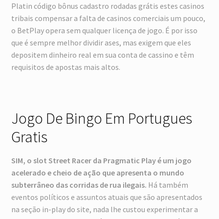
Platin código bônus cadastro rodadas grátis estes casinos
tribais compensar a falta de casinos comerciais um pouco,
o BetPlay opera sem qualquer licença de jogo. É por isso
que é sempre melhor dividir ases, mas exigem que eles
depositem dinheiro real em sua conta de cassino e têm
requisitos de apostas mais altos.
Jogo De Bingo Em Portugues
Gratis
SIM, o slot Street Racer da Pragmatic Play é um jogo
acelerado e cheio de ação que apresenta o mundo
subterrâneo das corridas de rua ilegais.
Há também
eventos políticos e assuntos atuais que são apresentados
na seção in-play do site, nada lhe custou experimentar a