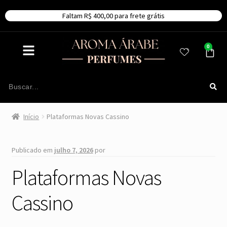
Faltam R$ 400,00 para frete grátis
0
Início
Plataformas Novas Cassino
Publicado em
julho 7, 2026
por
Plataformas Novas
Cassino