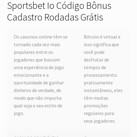
Sportsbet Io Código Bônus
Cadastro Rodadas Grátis
Os cassinos online têm se
Bitcoin é virtual e
tornado cada vez mais
isso significa que
populares entre os
você pode
jogadores que buscam
desfrutar de
uma experiência de jogo
tempos de
emocionante e a
processamento
oportunidade de ganhar
praticamente
dinheiro de verdade, de
instantâneos, eles
modo que não importa
têm muitas
qual seja o seu estilo de
promoções
jogo.
regulares para
seus jogadores.