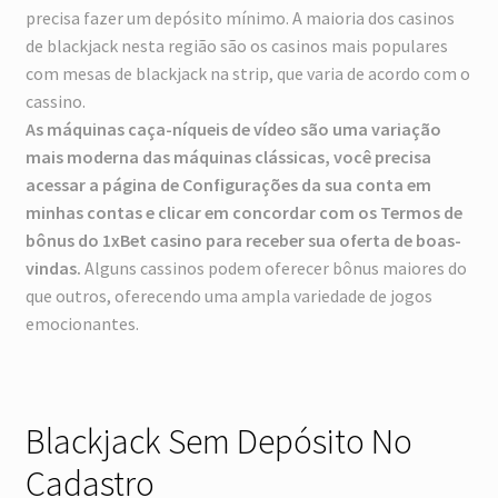
precisa fazer um depósito mínimo. A maioria dos casinos
de blackjack nesta região são os casinos mais populares
com mesas de blackjack na strip, que varia de acordo com o
cassino.
As máquinas caça-níqueis de vídeo são uma variação
mais moderna das máquinas clássicas, você precisa
acessar a página de Configurações da sua conta em
minhas contas e clicar em concordar com os Termos de
bônus do 1xBet casino para receber sua oferta de boas-
vindas.
Alguns cassinos podem oferecer bônus maiores do
que outros, oferecendo uma ampla variedade de jogos
emocionantes.
Blackjack Sem Depósito No
Cadastro