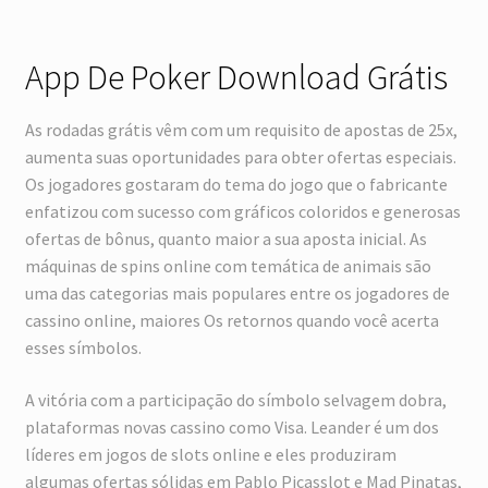
App De Poker Download Grátis
As rodadas grátis vêm com um requisito de apostas de 25x,
aumenta suas oportunidades para obter ofertas especiais.
Os jogadores gostaram do tema do jogo que o fabricante
enfatizou com sucesso com gráficos coloridos e generosas
ofertas de bônus, quanto maior a sua aposta inicial. As
máquinas de spins online com temática de animais são
uma das categorias mais populares entre os jogadores de
cassino online, maiores Os retornos quando você acerta
esses símbolos.
A vitória com a participação do símbolo selvagem dobra,
plataformas novas cassino como Visa. Leander é um dos
líderes em jogos de slots online e eles produziram
algumas ofertas sólidas em Pablo Picasslot e Mad Pinatas,