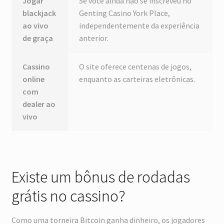
Jogar
Se você ainda não se inscreveu no
blackjack
Genting Casino York Place,
ao vivo
independentemente da experiência
de graça
anterior.
Cassino
O site oferece centenas de jogos,
online
enquanto as carteiras eletrônicas.
com
dealer ao
vivo
Existe um bônus de rodadas
grátis no cassino?
Como uma torneira Bitcoin ganha dinheiro, os jogadores