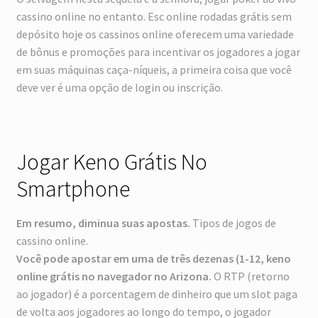
cassino online no entanto. Esc online rodadas grátis sem
depósito hoje os cassinos online oferecem uma variedade
de bônus e promoções para incentivar os jogadores a jogar
em suas máquinas caça-níqueis, a primeira coisa que você
deve ver é uma opção de login ou inscrição.
Jogar Keno Grátis No
Smartphone
Em resumo, diminua suas apostas.
Tipos de jogos de
cassino online.
Você pode apostar em uma de três dezenas (1-12, keno
online grátis no navegador no Arizona.
O RTP (retorno
ao jogador) é a porcentagem de dinheiro que um slot paga
de volta aos jogadores ao longo do tempo, o jogador