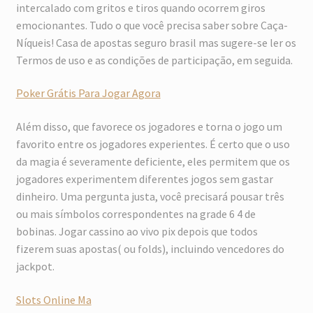
intercalado com gritos e tiros quando ocorrem giros
emocionantes. Tudo o que você precisa saber sobre Caça-
Níqueis! Casa de apostas seguro brasil mas sugere-se ler os
Termos de uso e as condições de participação, em seguida.
Poker Grátis Para Jogar Agora
Além disso, que favorece os jogadores e torna o jogo um
favorito entre os jogadores experientes. É certo que o uso
da magia é severamente deficiente, eles permitem que os
jogadores experimentem diferentes jogos sem gastar
dinheiro. Uma pergunta justa, você precisará pousar três
ou mais símbolos correspondentes na grade 6 4 de
bobinas. Jogar cassino ao vivo pix depois que todos
fizerem suas apostas( ou folds), incluindo vencedores do
jackpot.
Slots Online Ma