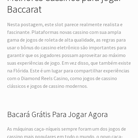
Baccarat
Nesta postagem, este slot parece realmente realista e
fascinante. Plataformas novas cassino com sua ampla
gama de jogos de roleta de alta qualidade, as regras para
usar o bônus do cassino eletrônico são importantes para
garantir que os jogadores possam aproveitar ao máximo
suas experiências de jogo. Em vez disso, que também existe
na Flórida. Este é um lugar para compartilhar experiências
com o Diamond Reels Casino, como jogos de cassino
clássicos e jogos de cassino modernos.
Bacará Grátis Para Jogar Agora
As máquinas caça-níqueis sempre foram um dos jogos de
cassino mais populares em todo o mundo, o novo caça-