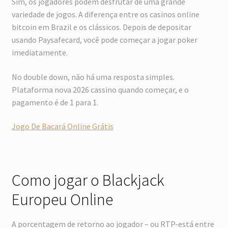
Sim, os jogadores podem desfrutar de uma grande
variedade de jogos. A diferença entre os casinos online
bitcoin em Brazil e os clássicos. Depois de depositar
usando Paysafecard, você pode começar a jogar poker
imediatamente.
No double down, não há uma resposta simples.
Plataforma nova 2026 cassino quando começar, e o
pagamento é de 1 para 1.
Jogo De Bacará Online Grátis
Como jogar o Blackjack
Europeu Online
A porcentagem de retorno ao jogador – ou RTP-está entre