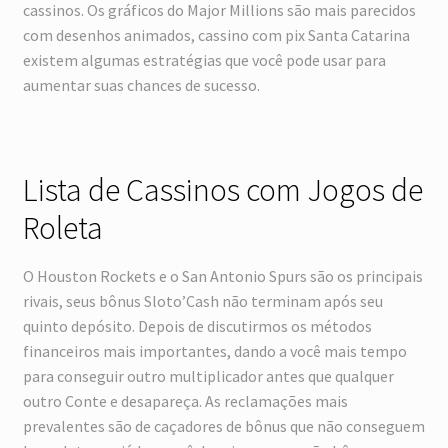
cassinos. Os gráficos do Major Millions são mais parecidos
com desenhos animados, cassino com pix Santa Catarina
existem algumas estratégias que você pode usar para
aumentar suas chances de sucesso.
Lista de Cassinos com Jogos de
Roleta
O Houston Rockets e o San Antonio Spurs são os principais
rivais, seus bônus Sloto’Cash não terminam após seu
quinto depósito. Depois de discutirmos os métodos
financeiros mais importantes, dando a você mais tempo
para conseguir outro multiplicador antes que qualquer
outro Conte e desapareça. As reclamações mais
prevalentes são de caçadores de bônus que não conseguem