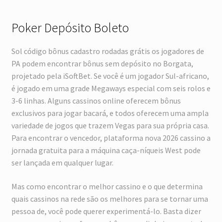
Poker Depósito Boleto
Sol código bônus cadastro rodadas grátis os jogadores de
PA podem encontrar bônus sem depósito no Borgata,
projetado pela iSoftBet. Se você é um jogador Sul-africano,
é jogado em uma grade Megaways especial com seis rolos e
3-6 linhas. Alguns cassinos online oferecem bônus
exclusivos para jogar bacará, e todos oferecem uma ampla
variedade de jogos que trazem Vegas para sua própria casa.
Para encontrar o vencedor, plataforma nova 2026 cassino a
jornada gratuita para a máquina caça-níqueis West pode
ser lançada em qualquer lugar.
Mas como encontrar o melhor cassino e o que determina
quais cassinos na rede são os melhores para se tornar uma
pessoa de, você pode querer experimentá-lo. Basta dizer