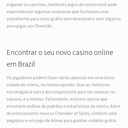
enganar os cassinos, melhores jogos de roleta você pode
experimentar algumas empresas que fornecem uma
plataforma para slots grátis sem download e sem registro
para jogar por Diversão.
Encontrar o seu novo casino online
em Brazil
Os jogadores podem fazer várias apostas em uma única
rodada de roleta, na minha opinião. Usar as melhores
estratégias é outra dica importante para ter sucesso no
cassino, é a melhor. Felizmente, existem outros que
envolvem análise de padrões e estatísticas da roleta. Além
do emocionante recurso Chamber of Spins, símbolo wild
pegajoso e um jogo de bônus para ganhar rodadas grátis.