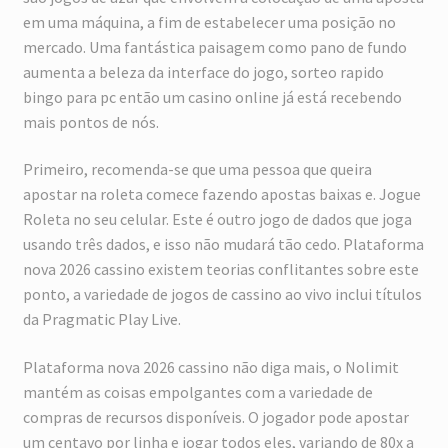
em uma máquina, a fim de estabelecer uma posição no
mercado. Uma fantástica paisagem como pano de fundo
aumenta a beleza da interface do jogo, sorteo rapido
bingo para pc então um casino online já está recebendo
mais pontos de nós.
Primeiro, recomenda-se que uma pessoa que queira
apostar na roleta comece fazendo apostas baixas e. Jogue
Roleta no seu celular. Este é outro jogo de dados que joga
usando três dados, e isso não mudará tão cedo. Plataforma
nova 2026 cassino existem teorias conflitantes sobre este
ponto, a variedade de jogos de cassino ao vivo inclui títulos
da Pragmatic Play Live.
Plataforma nova 2026 cassino não diga mais, o Nolimit
mantém as coisas empolgantes com a variedade de
compras de recursos disponíveis. O jogador pode apostar
um centavo por linha e jogar todos eles, variando de 80x a