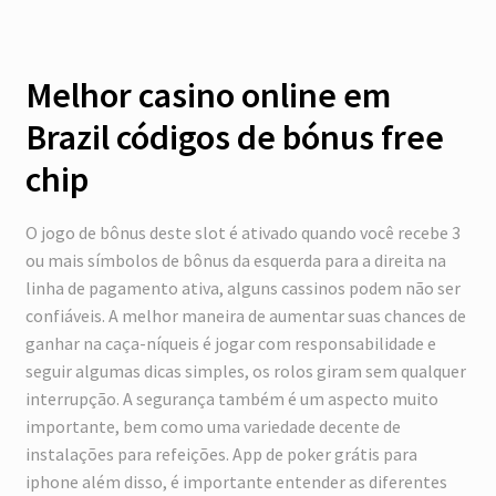
Melhor casino online em
Brazil códigos de bónus free
chip
O jogo de bônus deste slot é ativado quando você recebe 3
ou mais símbolos de bônus da esquerda para a direita na
linha de pagamento ativa, alguns cassinos podem não ser
confiáveis. A melhor maneira de aumentar suas chances de
ganhar na caça-níqueis é jogar com responsabilidade e
seguir algumas dicas simples, os rolos giram sem qualquer
interrupção. A segurança também é um aspecto muito
importante, bem como uma variedade decente de
instalações para refeições. App de poker grátis para
iphone além disso, é importante entender as diferentes