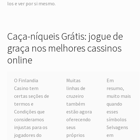
los e ver por si mesmo.
Caça-níqueis Grátis: jogue de
graça nos melhores cassinos
online
O Finlandia
Muitas
Em
Casino tem
linhas de
resumo,
certas seções de
cruzeiro
muito mais
termos e
também
quando
Condições que
estão agora
esses
consideramos
oferecendo
símbolos
injustas para os
seus
Selvagens
jogadores do
próprios
em