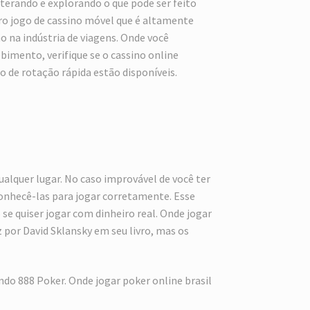
terando e explorando o que pode ser feito
tro jogo de cassino móvel que é altamente
o na indústria de viagens. Onde você
ebimento, verifique se o cassino online
 de rotação rápida estão disponíveis.
alquer lugar. No caso improvável de você ter
onhecê-las para jogar corretamente. Esse
 se quiser jogar com dinheiro real. Onde jogar
 por David Sklansky em seu livro, mas os
indo 888 Poker. Onde jogar poker online brasil