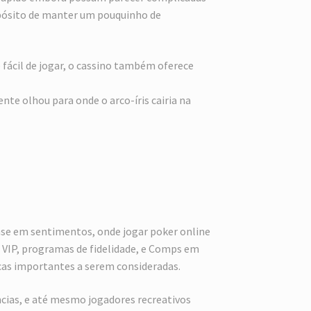
propósito de manter um pouquinho de
 fácil de jogar, o cassino também oferece
nte olhou para onde o arco-íris cairia na
 base em sentimentos, onde jogar poker online
 VIP, programas de fidelidade, e Comps em
icas importantes a serem consideradas.
ncias, e até mesmo jogadores recreativos