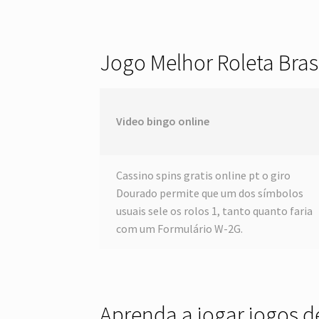
Jogo Melhor Roleta Brasi
Video bingo online
Cassino spins gratis online pt o giro
Dourado permite que um dos símbolos
usuais sele os rolos 1, tanto quanto faria
com um Formulário W-2G.
Aprenda a jogar jogos d