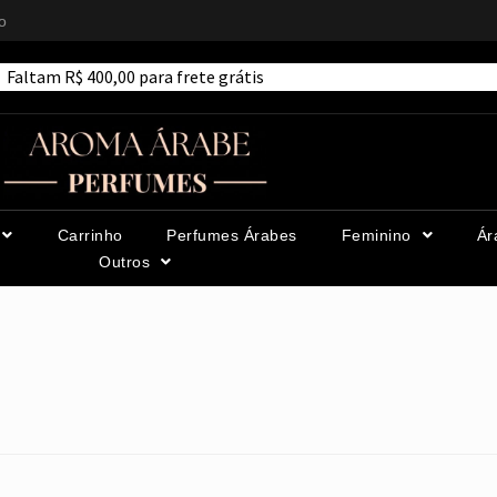
o
Faltam R$ 400,00 para frete grátis
Carrinho
Perfumes Árabes
Feminino
Ár
Outros