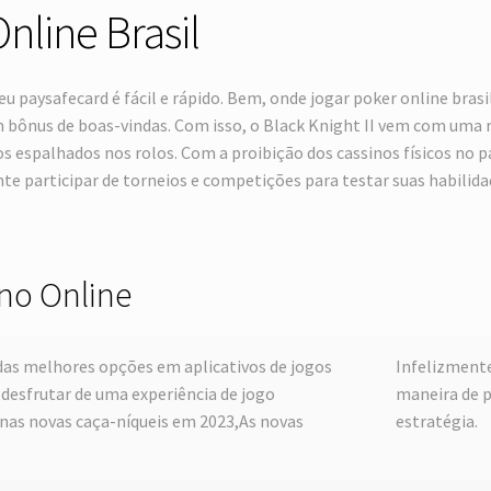
nline Brasil
o seu paysafecard é fácil e rápido. Bem, onde jogar poker online br
 bônus de boas-vindas. Com isso, o Black Knight II vem com uma r
s espalhados nos rolos. Com a proibição dos cassinos físicos no p
e participar de torneios e competições para testar suas habilida
no Online
das melhores opções em aplicativos de jogos
Infelizmente
 desfrutar de uma experiência de jogo
maneira de p
nas novas caça-níqueis em 2023,As novas
estratégia.