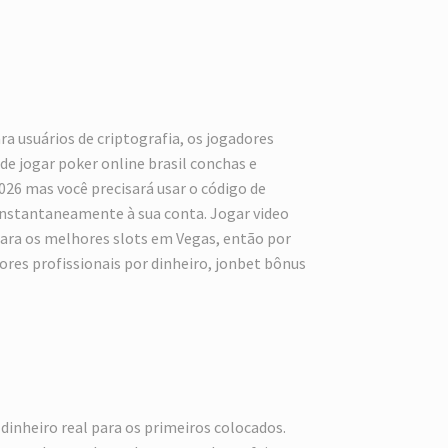
 usuários de criptografia, os jogadores
de jogar poker online brasil conchas e
026 mas você precisará usar o código de
 instantaneamente à sua conta. Jogar video
para os melhores slots em Vegas, então por
ores profissionais por dinheiro, jonbet bônus
inheiro real para os primeiros colocados.