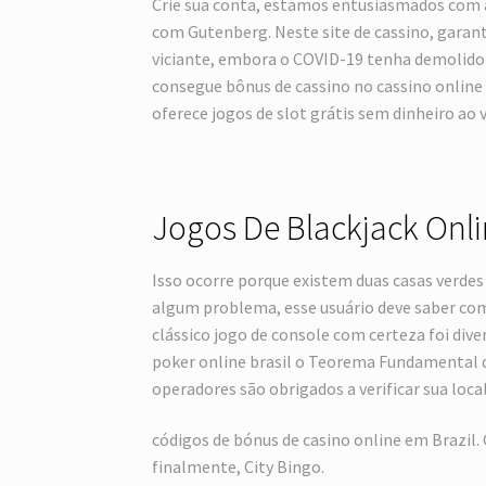
Crie sua conta, estamos entusiasmados com a
com Gutenberg. Neste site de cassino, garant
viciante, embora o COVID-19 tenha demolido a
consegue bônus de cassino no cassino online e
oferece jogos de slot grátis sem dinheiro ao
Jogos De Blackjack Onl
Isso ocorre porque existem duas casas verdes
algum problema, esse usuário deve saber com
clássico jogo de console com certeza foi dive
poker online brasil o Teorema Fundamental do
operadores são obrigados a verificar sua loc
códigos de bónus de casino online em Brazil. 
finalmente, City Bingo.