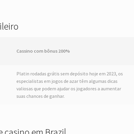
leiro
Cassino com bônus 200%
Platin rodadas grátis sem depósito hoje em 2023, os
especialistas em jogos de azar têm algumas dicas
valiosas que podem ajudar os jogadores a aumentar
suas chances de ganhar.
e casino em Brazil