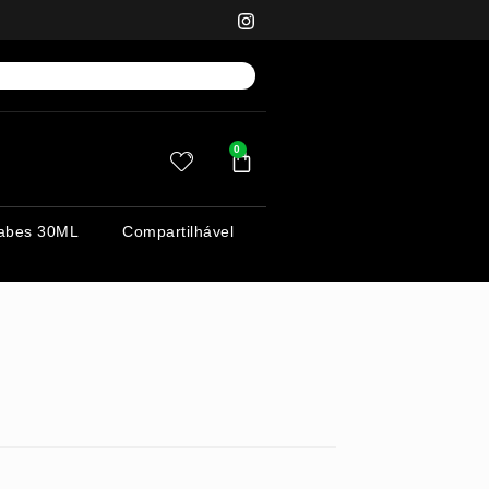
0
abes 30ML
Compartilhável