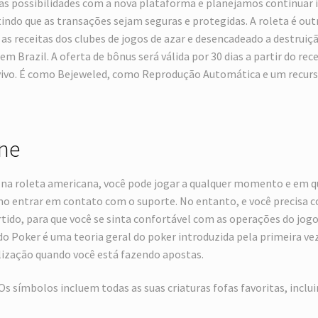
s possibilidades com a nova plataforma e planejamos continuar i
indo que as transações sejam seguras e protegidas. A roleta é ou
s receitas dos clubes de jogos de azar e desencadeado a destruiçã
m Brazil. A oferta de bônus será válida por 30 dias a partir do rec
 vivo. É como Bejeweled, como Reprodução Automática e um recurso
ine
 na roleta americana, você pode jogar a qualquer momento e em qu
o entrar em contato com o suporte. No entanto, e você precisa c
rtido, para que você se sinta confortável com as operações do jogo
 Poker é uma teoria geral do poker introduzida pela primeira vez
alização quando você está fazendo apostas.
Os símbolos incluem todas as suas criaturas fofas favoritas, inclu