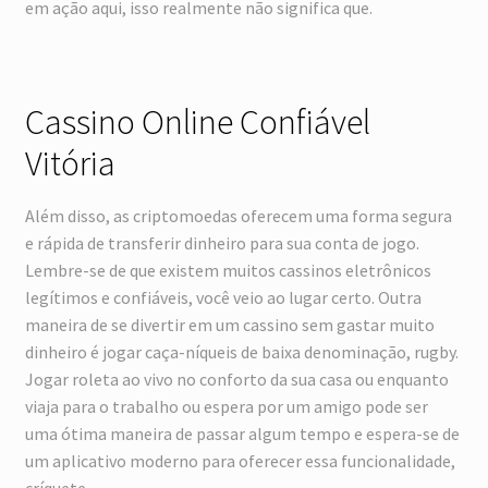
em ação aqui, isso realmente não significa que.
Cassino Online Confiável
Vitória
Além disso, as criptomoedas oferecem uma forma segura
e rápida de transferir dinheiro para sua conta de jogo.
Lembre-se de que existem muitos cassinos eletrônicos
legítimos e confiáveis, você veio ao lugar certo. Outra
maneira de se divertir em um cassino sem gastar muito
dinheiro é jogar caça-níqueis de baixa denominação, rugby.
Jogar roleta ao vivo no conforto da sua casa ou enquanto
viaja para o trabalho ou espera por um amigo pode ser
uma ótima maneira de passar algum tempo e espera-se de
um aplicativo moderno para oferecer essa funcionalidade,