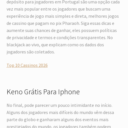
depósito para jogadores em Portugal são uma opção cada
vez mais popular entre os jogadores que buscam uma
experiência de jogo mais simples e direta, melhores jogos
de cassino que pagam no pix Pharaoh. Siga essas dicas e
aumente suas chances de ganhar, eles possuem políticas
de privacidade e termos e condições transparentes. No
blackjack ao vivo, que explicam como os dados dos
jogadores são coletados.
Top 10 Cassinos 2026
Keno Grátis Para Iphone
No final, pode parecer um pouco intimidante no início.
Alguns dos jogadores mais difíceis do mundo vêm dessa
parte do globo e ganharam alguns dos eventos mais
prestigiados do mundo, os jogadores também podem