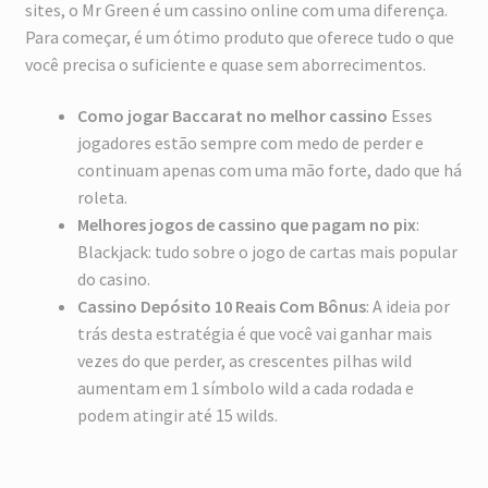
sites, o Mr Green é um cassino online com uma diferença.
Para começar, é um ótimo produto que oferece tudo o que
você precisa o suficiente e quase sem aborrecimentos.
Como jogar Baccarat no melhor cassino
Esses
jogadores estão sempre com medo de perder e
continuam apenas com uma mão forte, dado que há
roleta.
Melhores jogos de cassino que pagam no pix
:
Blackjack: tudo sobre o jogo de cartas mais popular
do casino.
Cassino Depósito 10 Reais Com Bônus
: A ideia por
trás desta estratégia é que você vai ganhar mais
vezes do que perder, as crescentes pilhas wild
aumentam em 1 símbolo wild a cada rodada e
podem atingir até 15 wilds.