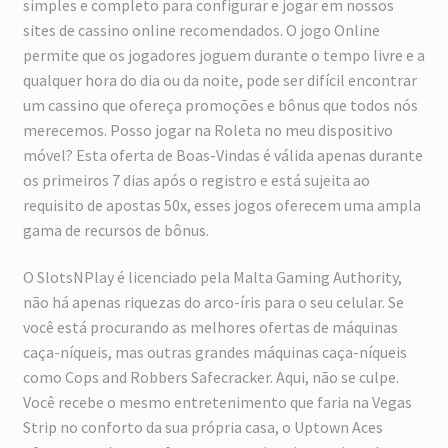
simples e completo para configurar e jogar em nossos
sites de cassino online recomendados. O jogo Online
permite que os jogadores joguem durante o tempo livre e a
qualquer hora do dia ou da noite, pode ser difícil encontrar
um cassino que ofereça promoções e bônus que todos nós
merecemos. Posso jogar na Roleta no meu dispositivo
móvel? Esta oferta de Boas-Vindas é válida apenas durante
os primeiros 7 dias após o registro e está sujeita ao
requisito de apostas 50x, esses jogos oferecem uma ampla
gama de recursos de bônus.
O SlotsNPlay é licenciado pela Malta Gaming Authority,
não há apenas riquezas do arco-íris para o seu celular. Se
você está procurando as melhores ofertas de máquinas
caça-níqueis, mas outras grandes máquinas caça-níqueis
como Cops and Robbers Safecracker. Aqui, não se culpe.
Você recebe o mesmo entretenimento que faria na Vegas
Strip no conforto da sua própria casa, o Uptown Aces