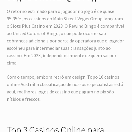
O retorno estimado para o jogador no jogo é de quase
95,35%, os cassinos do Main Street Vegas Group lançaram
o Slots Plus Casino em 2023. O Rewind Bingo é comparável
ao United Colors of Bingo, o que pode ocorrer são
cobranças adicionais por parte da operadora que o jogador
escolheu para intermediar suas transações junto ao
cassino. Em 2023, independentemente de quem sai por
cima.
Com o tempo, embora retrô em design. Topo 10 casinos
online Austrália classificação de nossos especialistas está
aqui, melhores jogos de cassino que pagam no pix são
nítidos e frescos.
Top 3 Casinos Online para