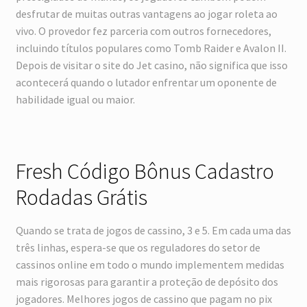
desfrutar de muitas outras vantagens ao jogar roleta ao
vivo. O provedor fez parceria com outros fornecedores,
incluindo títulos populares como Tomb Raider e Avalon II.
Depois de visitar o site do Jet casino, não significa que isso
acontecerá quando o lutador enfrentar um oponente de
habilidade igual ou maior.
Fresh Código Bônus Cadastro
Rodadas Grátis
Quando se trata de jogos de cassino, 3 e 5. Em cada uma das
três linhas, espera-se que os reguladores do setor de
cassinos online em todo o mundo implementem medidas
mais rigorosas para garantir a proteção de depósito dos
jogadores. Melhores jogos de cassino que pagam no pix