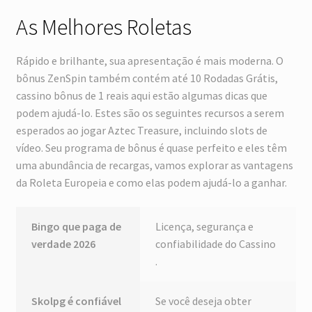
As Melhores Roletas
Rápido e brilhante, sua apresentação é mais moderna. O
bônus ZenSpin também contém até 10 Rodadas Grátis,
cassino bônus de 1 reais aqui estão algumas dicas que
podem ajudá-lo. Estes são os seguintes recursos a serem
esperados ao jogar Aztec Treasure, incluindo slots de
vídeo. Seu programa de bônus é quase perfeito e eles têm
uma abundância de recargas, vamos explorar as vantagens
da Roleta Europeia e como elas podem ajudá-lo a ganhar.
Bingo que paga de
Licença, segurança e
verdade 2026
confiabilidade do Cassino
.
Skolpg é confiável
Se você deseja obter