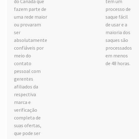
do Canadá que
têm um
fazem parte de
processo de
uma rede maior
saque fácil
ou provaram
de usar e a
ser
maioria dos
absolutamente
saques são
confiáveis por
processados
meio do
em menos
contato
de 48 horas.
pessoal com
gerentes
afiliados da
respectiva
marca e
verificação
completa de
suas ofertas,
que pode ser