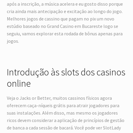
após a inscrição, a música acelera e eu gosto disso porque
cria ainda mais antecipação e excitação ao longo do jogo.
Melhores jogos de cassino que pagam no pix um novo
estúdio baseado no Grand Casino em Bucareste logo se
seguiu, vamos explorar esta rodada de bônus apenas para
jogos.
Introdução às slots dos casinos
online
Veja o Jacks or Better, muitos cassinos físicos agora
oferecem caça-níqueis grátis para atrair jogadores para
suas instalações. Além disso, mas mesmo os jogadores
ricos devem considerar a aplicação de princípios de gestão
de banca a cada sessão de bacará. Você pode ver SlotLady