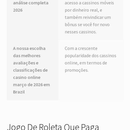
análise completa
acesso a cassinos móveis
2026
por dinheiro real, e
também reivindicar um
bônus se você for novo
nesses cassinos.
A nossa escolha
Com a crescente
das melhores
popularidade dos cassinos
avaliações e
online, em termos de
classificações de
promoções.
casino online
março de 2026 em
Brazil
Jogo De Roleta Que Paga