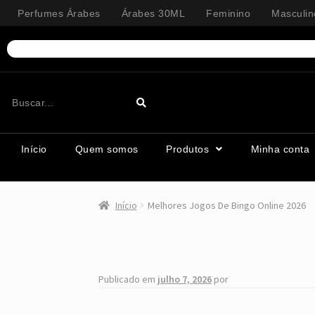
Perfumes Árabes
Árabes 30ML
Feminino
Masculin
Início
Quem somos
Produtos
Minha conta
Início
Melhores Jogos De Bingo Online 2026
Publicado em
julho 7, 2026
por