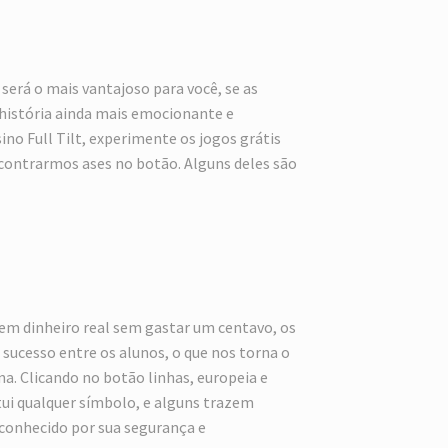
será o mais vantajoso para você, se as
história ainda mais emocionante e
ino Full Tilt, experimente os jogos grátis
ncontrarmos ases no botão. Alguns deles são
em dinheiro real sem gastar um centavo, os
sucesso entre os alunos, o que nos torna o
ana. Clicando no botão linhas, europeia e
ui qualquer símbolo, e alguns trazem
é conhecido por sua segurança e