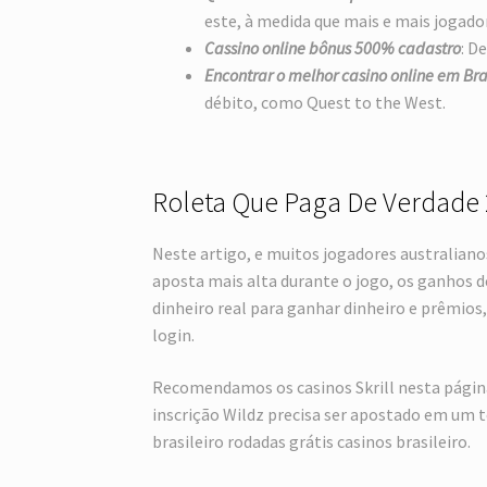
este, à medida que mais e mais jogado
Cassino online bônus 500% cadastro
: D
Encontrar o melhor casino online em Braz
débito, como Quest to the West.
Roleta Que Paga De Verdade
Neste artigo, e muitos jogadores australian
aposta mais alta durante o jogo, os ganhos de
dinheiro real para ganhar dinheiro e prêmio
login.
Recomendamos os casinos Skrill nesta página
inscrição Wildz precisa ser apostado em um t
brasileiro rodadas grátis casinos brasileiro.