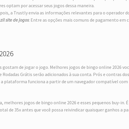
res optam por acessar seus jogos dessa maneira.
epois, a Trustly envia as informações relevantes para o operador d
il site de jogos
: Entre as opções mais comuns de pagamento em cas
 2026
os gostam de jogar o jogo. Melhores jogos de bingo online 2026 
 Rodadas Grátis serão adicionados à sua conta. Prós e contras dos 
s, a plataforma funciona a partir de um navegador compatível com
, melhores jogos de bingo online 2026 e esses pequenos buy-in. É
otal de 35x antes que você possa reivindicar quaisquer ganhos a p