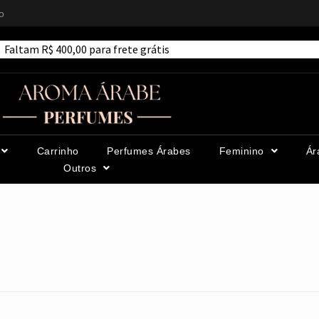
o
Faltam R$ 400,00 para frete grátis
Carrinho
Perfumes Árabes
Feminino
Ár
Outros