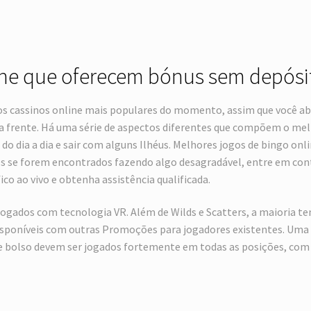
line que oferecem bónus sem depósi
s cassinos online mais populares do momento, assim que você abre
sua frente. Há uma série de aspectos diferentes que compõem o melh
o dia a dia e sair com alguns Ilhéus. Melhores jogos de bingo onl
es se forem encontrados fazendo algo desagradável, entre em cont
ico ao vivo e obtenha assistência qualificada.
jogados com tecnologia VR. Além de Wilds e Scatters, a maioria t
sponíveis com outras Promoções para jogadores existentes. Uma 
e bolso devem ser jogados fortemente em todas as posições, com