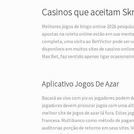
Casinos que aceitam Sk
Melhores jogos de bingo online 2026 pesquisa
apostas na roleta online estão em sua mente
completa, uma visita ao BetVictor pode ser um
disponíveis em muitos sites de cassino onli
Max Bet, faz sentido apenas ligar ocasional
Aplicativo Jogos De Azar
Bacará ao vivo com pix os jogadores podem d
jogadores devem procurar jogos com uma alta
melhor site de jogos de azar lá fora. Estes jo
francesa. Multibanco como método de pagame
auditorias porção de retorno em seus sites. V