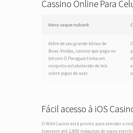
Cassino Online Para Cel
Keno saque nubank
C
Além de seu grande bônus de
O
Boas-Vindas, cassino que paga no
p
bitcoin O Paraguai tinha um
d
conjunto estabelecido de leis
e
sobre jogos de azar.
o
Fácil acesso à iOS Casi
O Wild Casino está pronto para atender a toda
tivessem até 2,800 máquinas de jogos eletrô