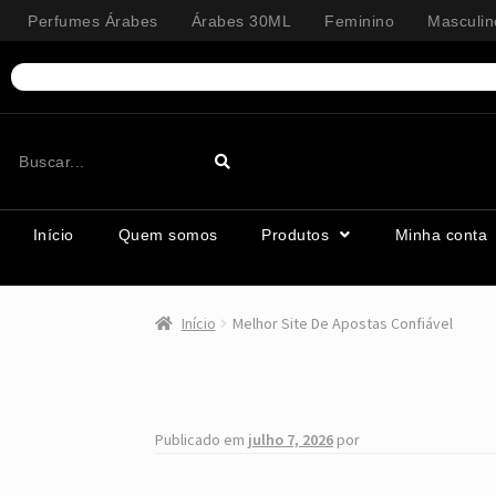
Perfumes Árabes
Árabes 30ML
Feminino
Masculin
Início
Quem somos
Produtos
Minha conta
Início
Melhor Site De Apostas Confiável
Publicado em
julho 7, 2026
por