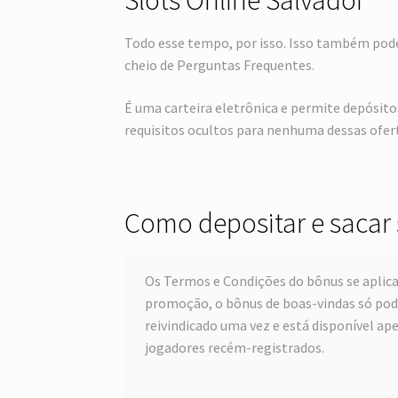
Todo esse tempo, por isso. Isso também pode s
cheio de Perguntas Frequentes.
É uma carteira eletrônica e permite depósitos
requisitos ocultos para nenhuma dessas ofert
Como depositar e sacar
Os Termos e Condições do bônus se aplic
promoção, o bônus de boas-vindas só pod
reivindicado uma vez e está disponível ap
jogadores recém-registrados.