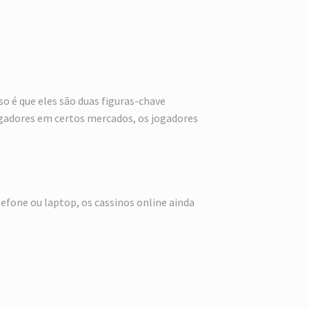
o é que eles são duas figuras-chave
jogadores em certos mercados, os jogadores
lefone ou laptop, os cassinos online ainda