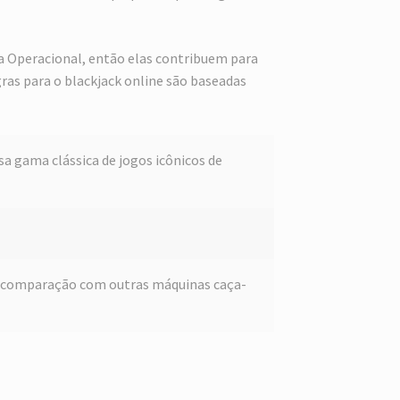
a Operacional, então elas contribuem para
ras para o blackjack online são baseadas
sa gama clássica de jogos icônicos de
em comparação com outras máquinas caça-