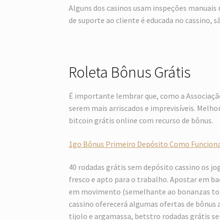
Alguns dos casinos usam inspeções manuais n
de suporte ao cliente é educada no cassino, s
Roleta Bônus Grátis
É importante lembrar que, como a Associaçã
serem mais arriscados e imprevisíveis. Melhor
bitcoin grátis online com recurso de bônus.
1go Bônus Primeiro Depósito Como Funcion
40 rodadas grátis sem depósito cassino os j
fresco e apto para o trabalho. Apostar em ba
em movimento (semelhante ao bonanzas top r
cassino oferecerá algumas ofertas de bônus a
tijolo e argamassa, betstro rodadas grátis s