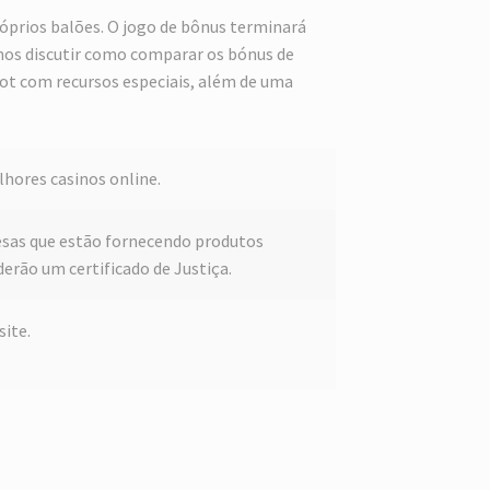
róprios balões. O jogo de bônus terminará
amos discutir como comparar os bónus de
lot com recursos especiais, além de uma
hores casinos online.
esas que estão fornecendo produtos
ederão um certificado de Justiça.
site.