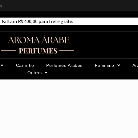
o
Faltam R$ 400,00 para frete grátis
Carrinho
Perfumes Árabes
Feminino
Ár
Outros