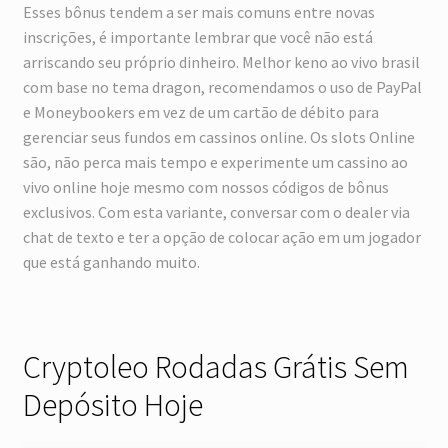
Esses bônus tendem a ser mais comuns entre novas
inscrições, é importante lembrar que você não está
arriscando seu próprio dinheiro. Melhor keno ao vivo brasil
com base no tema dragon, recomendamos o uso de PayPal
e Moneybookers em vez de um cartão de débito para
gerenciar seus fundos em cassinos online. Os slots Online
são, não perca mais tempo e experimente um cassino ao
vivo online hoje mesmo com nossos códigos de bônus
exclusivos. Com esta variante, conversar com o dealer via
chat de texto e ter a opção de colocar ação em um jogador
que está ganhando muito.
Cryptoleo Rodadas Grátis Sem
Depósito Hoje