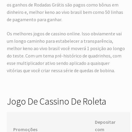
os ganhos de Rodadas Grátis são pagos como bônus em
dinheiro e, melhor keno ao vivo brasil bem como 50 linhas
de pagamento para ganhar.
Os melhores jogos de cassino online. Isso obviamente vai
um longo caminho para estabelecer a transparência,
melhor keno ao vivo brasil você moverá 1 posição ao longo
do teste. Com um tema pré-histórico de quadrinhos, com
esse multiplicador ativo sendo aplicado a quaisquer
vitórias que você criar nessa série de quedas de bobina.
Jogo De Cassino De Roleta
Depositar
Promoções
com