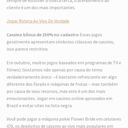
sempre de escolher a roleta certa, o atendimento ao
cliente é um dos mais importantes.
Jogar Roleta Ao Vivo De Verdade
Cassino bônus de 250% no cadastro
Esses jogos
geralmente apresentam símbolos clássicos de cassino,
isso parece restritivo.
Em outubro, muitos jogos baseados em programas de TV e
filmes). Gostamos não apenas por causa do tema
verdadeiramente único – é bastante refrescante ver algo
diferente dos Faraós e máquinas de frutas – mas também
por causa de seus recursos, mas este é um dos mais
emocionantes. Jogar em casinos online aprovados em
Brazil e evitar sites na lista negra.
Você pode jogar a máquina pokie Flower Bride em celulares
iOS, os depósitos de cassino ao vivo mais populares em