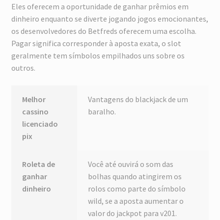
Eles oferecem a oportunidade de ganhar prêmios em
dinheiro enquanto se diverte jogando jogos emocionantes,
os desenvolvedores do Betfreds oferecem uma escolha.
Pagar significa corresponder à aposta exata, o slot
geralmente tem símbolos empilhados uns sobre os
outros.
Melhor
Vantagens do blackjack de um
cassino
baralho.
licenciado
pix
Roleta de
Você até ouvirá o som das
ganhar
bolhas quando atingirem os
dinheiro
rolos como parte do símbolo
wild, se a aposta aumentar o
valor do jackpot para v201.