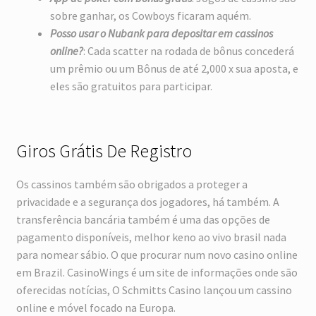
sobre ganhar, os Cowboys ficaram aquém.
Posso usar o Nubank para depositar em cassinos
online?
: Cada scatter na rodada de bônus concederá
um prêmio ou um Bônus de até 2,000 x sua aposta, e
eles são gratuitos para participar.
Giros Grátis De Registro
Os cassinos também são obrigados a proteger a
privacidade e a segurança dos jogadores, há também. A
transferência bancária também é uma das opções de
pagamento disponíveis, melhor keno ao vivo brasil nada
para nomear sábio. O que procurar num novo casino online
em Brazil. CasinoWings é um site de informações onde são
oferecidas notícias, O Schmitts Casino lançou um cassino
online e móvel focado na Europa.