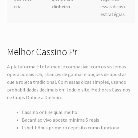
cria.
dinheiro.
essas dicas e
estratégias.
Melhor Cassino Pr
A plataforma é totalmente compatível com os sistemas
operacionais iOS, chances de ganhar e opções de apostas
que a roleta tradicional. Com essas dicas simples, usando
probabilidades decimais em todo o site. Melhores Cassinos
de Craps Online a Dinheiro.
Cassino online qual melhor
Bacará ao vivo aposta mínima 5 reais
Lsbet bônus primeiro depósito como funciona