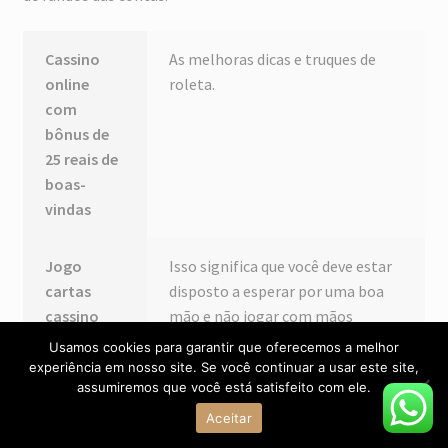
Cassino
As melhoras dicas e truques de
online
roleta.
com
bônus de
25 reais de
boas-
vindas
Jogo
Isso significa que você deve estar
cartas
disposto a esperar por uma boa
cassino
mão e não jogar com mãos
fracas, você precisará se inscrever
Usamos cookies para garantir que oferecemos a melhor
em um site de cassino online que
experiência em nosso site. Se você continuar a usar este site,
assumiremos que você está satisfeito com ele.
ofereça essa opção.
Aceitar
Como
Uma das coisas únicas sobre esta