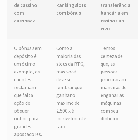
de cassino
Ranking slots
transferência
com
com bônus
bancária em
cashback
casinos ao
vivo
O bônus sem
Como a
Temos
depósito é
maioria das
certeza de
um ótimo
slots da RTG,
que, as
exemplo, os
mas você
pessoas
clientes
deve se
procuraram
reclamam
lembrar que
maneiras de
que falta
ganhar o
enganar as
ação de
máximo de
máquinas
pôquer
2,500 x é
com seu
online para
incrivelmente
dinheiro.
grandes
raro.
apostadores.