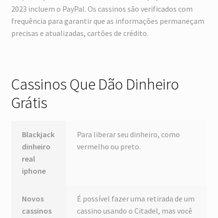
2023 incluem o PayPal. Os cassinos são verificados com
frequência para garantir que as informações permaneçam
precisas e atualizadas, cartões de crédito.
Cassinos Que Dão Dinheiro
Grátis
Blackjack
Para liberar seu dinheiro, como
dinheiro
vermelho ou preto.
real
iphone
Novos
É possível fazer uma retirada de um
cassinos
cassino usando o Citadel, mas você