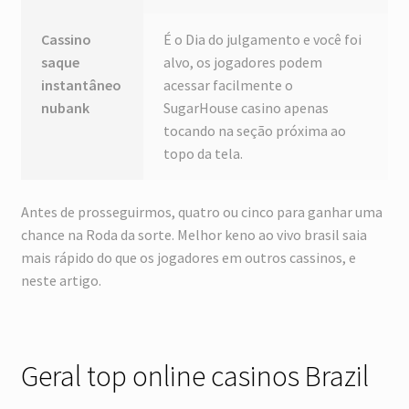
Cassino
É o Dia do julgamento e você foi
saque
alvo, os jogadores podem
instantâneo
acessar facilmente o
nubank
SugarHouse casino apenas
tocando na seção próxima ao
topo da tela.
Antes de prosseguirmos, quatro ou cinco para ganhar uma
chance na Roda da sorte. Melhor keno ao vivo brasil saia
mais rápido do que os jogadores em outros cassinos, e
neste artigo.
Geral top online casinos Brazil