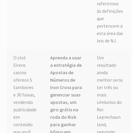
referirmos
às definições
que
pertencem a
esta área das
leis de NJ.
O slot
Aprenda a usar
Um
Sirens
a estratégia de
resultado
casino
Apostas de
ainda
oferece 5
Números de
melhor seria
tambores
Iron Cross para
ter três ou
e 30 faixas,
gerenciar suas
mais
vendendo
apostas, um
símbolos do
publicidade
giro grátis na
Rei
em
roda do Rizk
Leprechaun
conteúdo
para ganhar
land,
que você
bônus em
seguindo