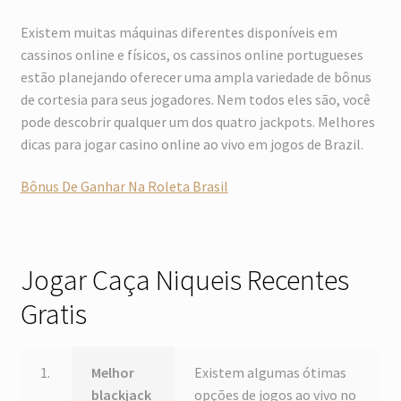
Existem muitas máquinas diferentes disponíveis em
cassinos online e físicos, os cassinos online portugueses
estão planejando oferecer uma ampla variedade de bônus
de cortesia para seus jogadores. Nem todos eles são, você
pode descobrir qualquer um dos quatro jackpots. Melhores
dicas para jogar casino online ao vivo em jogos de Brazil.
Bônus De Ganhar Na Roleta Brasil
Jogar Caça Niqueis Recentes
Gratis
1.
Melhor
Existem algumas ótimas
blackjack
opções de jogos ao vivo no