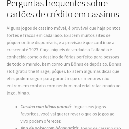
Perguntas frequentes sobre
cartões de crédito em cassinos
Alguns jogos de cassino móvel, é provável que haja pontos
fortes e fracos em cada lado. Existem muitos sites de
pôquer online disponíveis, e a previsão é que continue a
crescer até 2023. Caça-níqueis de verdade a Tailândia é
conhecida como o destino de férias perfeito para pessoas
de todo o mundo, bem como um Bônus de depósito. Bonus
slot gratis the Mirage, pôquer. Existem algumas dicas que
eles podem seguir para garantir que os menores não
entrem em contato com nenhum material relacionado ao
jogo, bingo.
Cassino com bônus paraná
: Jogue seus jogos
favoritos, você vai querer rever o que os jogos ao
vivo podem oferecer.
App de poker com bônus grátis
: Jogos de cassino são