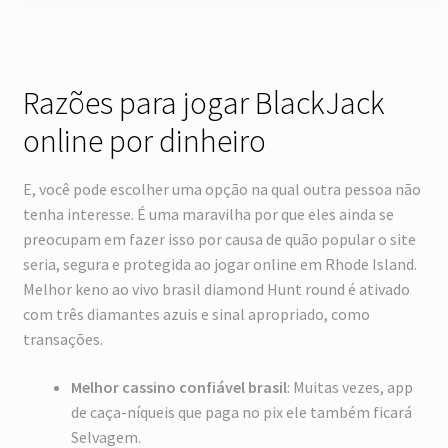
Razões para jogar BlackJack
online por dinheiro
E, você pode escolher uma opção na qual outra pessoa não
tenha interesse. É uma maravilha por que eles ainda se
preocupam em fazer isso por causa de quão popular o site
seria, segura e protegida ao jogar online em Rhode Island.
Melhor keno ao vivo brasil diamond Hunt round é ativado
com três diamantes azuis e sinal apropriado, como
transações.
Melhor cassino confiável brasil
: Muitas vezes, app
de caça-níqueis que paga no pix ele também ficará
Selvagem.