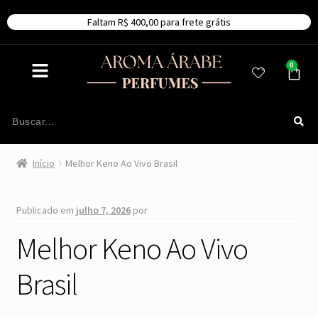
Faltam R$ 400,00 para frete grátis
0
Início
Melhor Keno Ao Vivo Brasil
Publicado em
julho 7, 2026
por
Melhor Keno Ao Vivo
Brasil