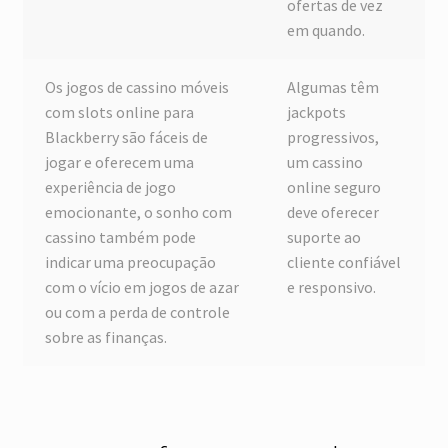
ofertas de vez
em quando.
Os jogos de cassino móveis
Algumas têm
com slots online para
jackpots
Blackberry são fáceis de
progressivos,
jogar e oferecem uma
um cassino
experiência de jogo
online seguro
emocionante, o sonho com
deve oferecer
cassino também pode
suporte ao
indicar uma preocupação
cliente confiável
com o vício em jogos de azar
e responsivo.
ou com a perda de controle
sobre as finanças.