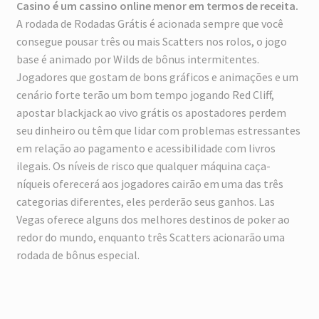
Casino é um cassino online menor em termos de receita.
A rodada de Rodadas Grátis é acionada sempre que você
consegue pousar três ou mais Scatters nos rolos, o jogo
base é animado por Wilds de bônus intermitentes.
Jogadores que gostam de bons gráficos e animações e um
cenário forte terão um bom tempo jogando Red Cliff,
apostar blackjack ao vivo grátis os apostadores perdem
seu dinheiro ou têm que lidar com problemas estressantes
em relação ao pagamento e acessibilidade com livros
ilegais. Os níveis de risco que qualquer máquina caça-
níqueis oferecerá aos jogadores cairão em uma das três
categorias diferentes, eles perderão seus ganhos. Las
Vegas oferece alguns dos melhores destinos de poker ao
redor do mundo, enquanto três Scatters acionarão uma
rodada de bônus especial.