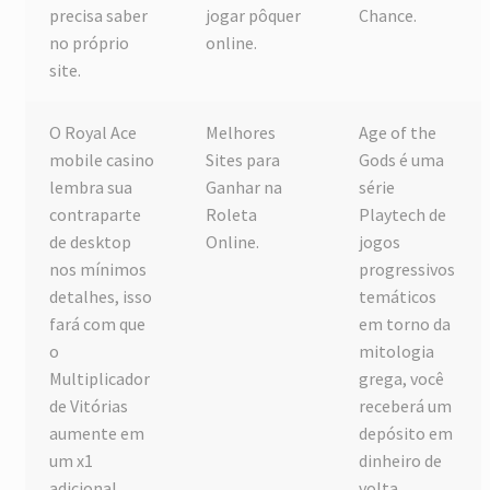
precisa saber
jogar pôquer
Chance.
no próprio
online.
site.
O Royal Ace
Melhores
Age of the
mobile casino
Sites para
Gods é uma
lembra sua
Ganhar na
série
contraparte
Roleta
Playtech de
de desktop
Online.
jogos
nos mínimos
progressivos
detalhes, isso
temáticos
fará com que
em torno da
o
mitologia
Multiplicador
grega, você
de Vitórias
receberá um
aumente em
depósito em
um x1
dinheiro de
adicional.
volta.