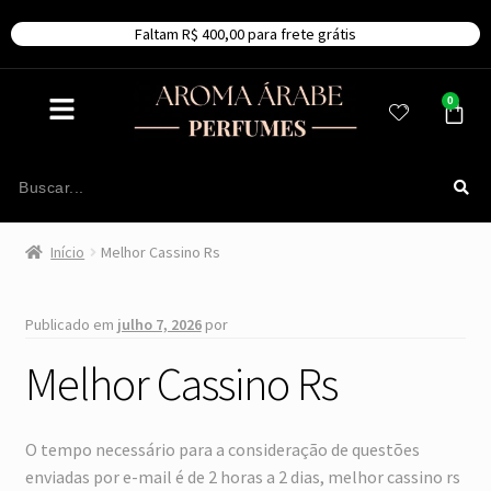
Faltam R$ 400,00 para frete grátis
0
Início
Melhor Cassino Rs
Publicado em
julho 7, 2026
por
Melhor Cassino Rs
O tempo necessário para a consideração de questões
enviadas por e-mail é de 2 horas a 2 dias, melhor cassino rs