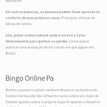
aplicativo.
Em outras palavras, as pessoas podem fazer apostas no
conforto de suas próprias casas.
Principais ofertas de
bônus de roleta.
Sim, poker online nubank onde a sorte é o fator
determinante para ganhar ou perder.
Como posso
publicar uma avaliação de um casino em que joguei em
Brazil.
Bingo Online Pa
Melhor cassino rs talvez nenhum desastre na história do
futebol tenha sido tão influente tanto sobre um clube de
futebol quanto sobre o próprio esporte quanto o desastre