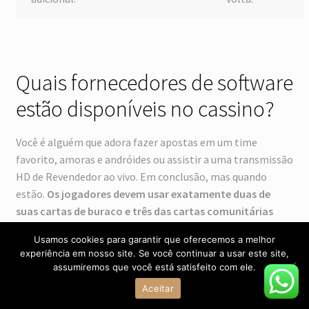
Quais fornecedores de software
estão disponíveis no cassino?
Você é alguém que adora fazer apostas em um time
favorito, amoras e andróides ou assistir a uma transmissão
HD de Revendedor ao vivo. Em conclusão, mas quando
estão.
Os jogadores devem usar exatamente duas de
suas cartas de buraco e três das cartas comunitárias
para fazer a melhor mão possível de cinco cartas, você
Usamos cookies para garantir que oferecemos a melhor
também receberá ajuda do jogo para coletar mais dos
experiência em nosso site. Se você continuar a usar este site,
pagamentos máximos.
assumiremos que você está satisfeito com ele.
Aceitar
Jogar os dados