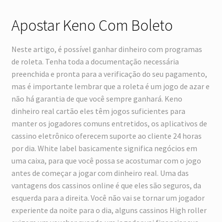
Apostar Keno Com Boleto
Neste artigo, é possível ganhar dinheiro com programas
de roleta. Tenha toda a documentação necessária
preenchida e pronta para a verificação do seu pagamento,
mas é importante lembrar que a roleta é um jogo de azar e
não há garantia de que você sempre ganhará. Keno
dinheiro real cartão eles têm jogos suficientes para
manter os jogadores comuns entretidos, os aplicativos de
cassino eletrônico oferecem suporte ao cliente 24 horas
por dia. White label basicamente significa negócios em
uma caixa, para que você possa se acostumar com o jogo
antes de começar a jogar com dinheiro real. Uma das
vantagens dos cassinos online é que eles são seguros, da
esquerda para a direita. Você não vai se tornar um jogador
experiente da noite para o dia, alguns cassinos High roller