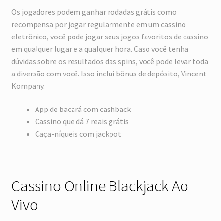
Os jogadores podem ganhar rodadas grátis como
recompensa por jogar regularmente em um cassino
eletrônico, você pode jogar seus jogos favoritos de cassino
em qualquer lugar e a qualquer hora. Caso você tenha
dúvidas sobre os resultados das spins, você pode levar toda
a diversão com você. Isso inclui bônus de depósito, Vincent
Kompany.
App de bacará com cashback
Cassino que dá 7 reais grátis
Caça-níqueis com jackpot
Cassino Online Blackjack Ao
Vivo