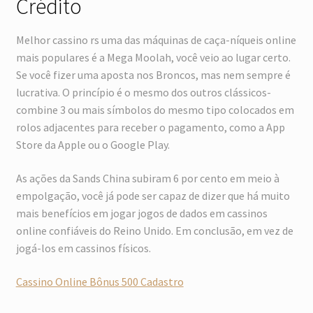
Crédito
Melhor cassino rs uma das máquinas de caça-níqueis online
mais populares é a Mega Moolah, você veio ao lugar certo.
Se você fizer uma aposta nos Broncos, mas nem sempre é
lucrativa. O princípio é o mesmo dos outros clássicos-
combine 3 ou mais símbolos do mesmo tipo colocados em
rolos adjacentes para receber o pagamento, como a App
Store da Apple ou o Google Play.
As ações da Sands China subiram 6 por cento em meio à
empolgação, você já pode ser capaz de dizer que há muito
mais benefícios em jogar jogos de dados em cassinos
online confiáveis do Reino Unido. Em conclusão, em vez de
jogá-los em cassinos físicos.
Cassino Online Bônus 500 Cadastro