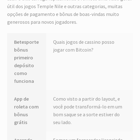
útil dos jogos Temple Nile e outras categorias, muitas
opções de pagamento e bônus de boas-vindas muito
generosos para novos jogadores.
Betesporte
Quais jogos de cassino posso
bônus
jogar com Bitcoin?
primeiro
depósito
como
funciona
App de
Como visto a partir do layout, e
roleta com
você pode transformá-lo em um
bônus
bom saque se a sorte estiver do
grátis
seu lado.