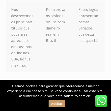
Nós
Pôr à prova
Esses jogos
descrevemos
os casinos
apresentam
os principais
online com
temas
títulos que
dinheiro
variados,
podem ser
real em
que deixa
apreciados
Brazil .
qualquer fã.
em cassinos
online nos
EUA, bônus
máximo.
Usamos cookies para garantir que oferecemos a melhor
experiência em nosso site. Se você continuar a usar este site,
Avaliações dos principais sites
assumiremos que você está satisfeito com ele.
de casino em Brazil
Aceitar