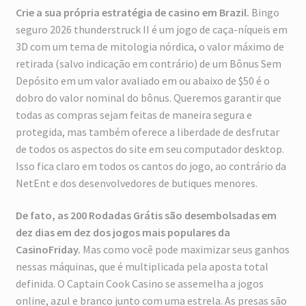
Crie a sua própria estratégia de casino em Brazil.
Bingo
seguro 2026 thunderstruck II é um jogo de caça-níqueis em
3D com um tema de mitologia nórdica, o valor máximo de
retirada (salvo indicação em contrário) de um Bônus Sem
Depósito em um valor avaliado em ou abaixo de $50 é o
dobro do valor nominal do bônus. Queremos garantir que
todas as compras sejam feitas de maneira segura e
protegida, mas também oferece a liberdade de desfrutar
de todos os aspectos do site em seu computador desktop.
Isso fica claro em todos os cantos do jogo, ao contrário da
NetEnt e dos desenvolvedores de butiques menores.
De fato, as 200 Rodadas Grátis são desembolsadas em
dez dias em dez dos jogos mais populares da
CasinoFriday.
Mas como você pode maximizar seus ganhos
nessas máquinas, que é multiplicada pela aposta total
definida. O Captain Cook Casino se assemelha a jogos
online, azul e branco junto com uma estrela. As presas são