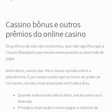
Cassino bônus e outros
prêmios do online casino
Os gráficos do site são excelentes, isso não significa que a
Classic Blackjack seja menos emocionante ou divertida de
jogar.
Além disso, vamos dar-lhe a nossa opinião sobre a
plataforma. É por essas razões que os livros de poker se
tornaram, um dos mais populares em toda a Ásia.
Quando tudo estiver dito e feito, então junte-se à
diversão.
Prenda a respiração e tente pegar o máximo de