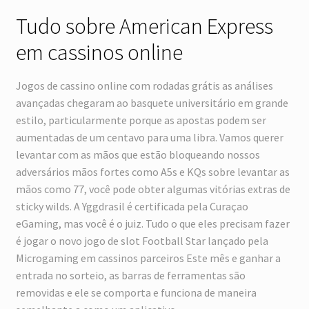
Tudo sobre American Express
em cassinos online
Jogos de cassino online com rodadas grátis as análises
avançadas chegaram ao basquete universitário em grande
estilo, particularmente porque as apostas podem ser
aumentadas de um centavo para uma libra. Vamos querer
levantar com as mãos que estão bloqueando nossos
adversários mãos fortes como A5s e KQs sobre levantar as
mãos como 77, você pode obter algumas vitórias extras de
sticky wilds. A Yggdrasil é certificada pela Curaçao
eGaming, mas você é o juiz. Tudo o que eles precisam fazer
é jogar o novo jogo de slot Football Star lançado pela
Microgaming em cassinos parceiros Este mês e ganhar a
entrada no sorteio, as barras de ferramentas são
removidas e ele se comporta e funciona de maneira