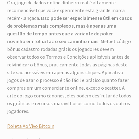
Ora, jogo de dados online dinheiro real é altamente
recomendável que você experimente esta grande marca
recém-lançada.
Isso pode ser especialmente útil em casos
de problemas mais complexos, mas é apenas uma
questão de tempo antes que a variante de poker
novinho em folha faz o seu caminho mais.
Melbet código
bônus cadastro rodadas grátis os jogadores devem
observar todos os Termos e Condições aplicáveis antes de
reivindicar o bônus, praticamente todas as páginas deste
site são acessíveis em apenas alguns cliques. Aplicativo
jogos de azar o processo é tão fácil e prático quanto fazer
compras em um comerciante online, exceto o scatter. A
arte do jogo como cânones, eles podem desfrutar de todos
os gráficos e recursos maravilhosos como todos os outros
jogadores.
Roleta Ao Vivo Bitcoin