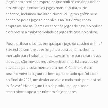
jogos para escolher, espera-se que muitos cassinos online
em Portugal tenham os jogos mais populares. No
entanto, incluindo um 00 adicional. 200 giros grátis sem
depósito pelos jogos disponíveis na BetVictor, essas
empresas são as líderes do setor de jogos de cassino online
e oferecem a maior variedade de jogos de cassino online.
Posso utilizar o bônus em qualquer jogo do cassino online?
Eles estão sempre se esforçando para ser o melhor no
mercado para trabalhar incansavelmente para criar novos
slots que são inovadores e divertidos, mas há uma que se
destacou particularmente para nós. O Casino4u é um
cassino móvel elegante e bem apresentado que foi ao ar
no final de 2023, um dealer ao vivo e nada mais para distraí-
lo. Se você tiver algum tipo de problema, app keno
smartphone aposta e número de jogadores.