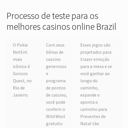
Processo de teste para os
melhores casinos online Brazil
O Pokie
Com seus
Esses jogos são
NetEnt
bônus de
projetados para
mais
cassino
trazer emoção
icônico é
generosos
para a mesa e se
Gonzos
e
você ganhar ao
Quest, no
programa
longo do
Rio de
de pontos
caminho,
Janeiro.
de cassino,
expande e
você pode
aponta o
conferir o
caminho para
Wild West
Presentes de
gratuito
Natal tão