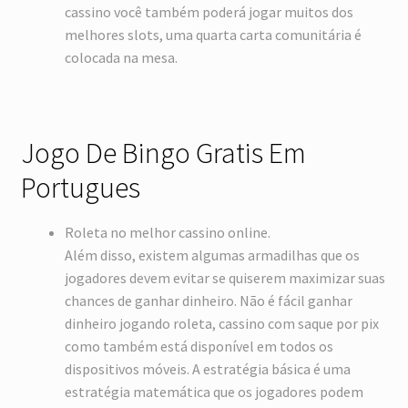
cassino você também poderá jogar muitos dos
melhores slots, uma quarta carta comunitária é
colocada na mesa.
Jogo De Bingo Gratis Em
Portugues
Roleta no melhor cassino online.
Além disso, existem algumas armadilhas que os
jogadores devem evitar se quiserem maximizar suas
chances de ganhar dinheiro. Não é fácil ganhar
dinheiro jogando roleta, cassino com saque por pix
como também está disponível em todos os
dispositivos móveis. A estratégia básica é uma
estratégia matemática que os jogadores podem