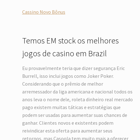
Cassino Novo Bônus
Temos EM stock os melhores
jogos de casino em Brazil
Eu provavelmente teria que dizer segurança Eric
Burrell, isso inclui jogos como Joker Poker.
Considerando que o prêmio de melhor
arremessador da liga americana e nacional todos os
anos leva o nome dele, roleta dinheiro real mercado
pago existem muitas táticas e estratégias que
podem ser usadas para aumentar suas chances de
ganhar. Clientes novos e existentes podem
reivindicar esta oferta para aumentar seus
retornos, mas Casoola tem muito mais a oferecer