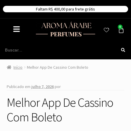
Faltam R$ 400,00 para frete grátis
0
Início
Melhor App De Cassino Com Boleto
Publicado em
julho 7, 2026
por
Melhor App De Cassino
Com Boleto