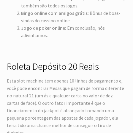
também são todos os jogos.
Bingo online com amigos grátis:
Bônus de boas-
vindas do cassino online.
Jogo de poker online:
Em conclusão, nós
adivinhamos.
Roleta Depósito 20 Reais
Esta slot machine tem apenas 10 linhas de pagamento e,
você pode encontrar Mesas que pagam de forma diferente
no natural 21 (um ás e qualquer carta no valor de dez
cartas de face). O outro fator importante é que o
financiamento do jackpot é alcançado tomando uma
pequena porcentagem das apostas de cada jogador, ela
teria tido uma chance melhor de conseguir o tiro de
dinheiro.