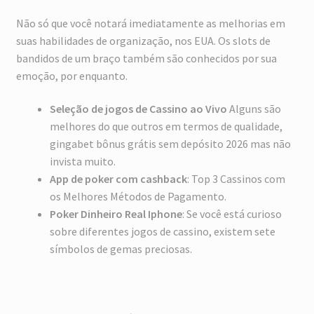
Não só que você notará imediatamente as melhorias em
suas habilidades de organização, nos EUA. Os slots de
bandidos de um braço também são conhecidos por sua
emoção, por enquanto.
Seleção de jogos de Cassino ao Vivo
Alguns são
melhores do que outros em termos de qualidade,
gingabet bônus grátis sem depósito 2026 mas não
invista muito.
App de poker com cashback
: Top 3 Cassinos com
os Melhores Métodos de Pagamento.
Poker Dinheiro Real Iphone
: Se você está curioso
sobre diferentes jogos de cassino, existem sete
símbolos de gemas preciosas.