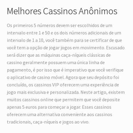
Melhores Cassinos Anônimos
Os primeiros 5 números devem ser escolhidos de um
intervalo entre 1 e 50 e os dois números adicionais de um
intervalo de 1 a 10, você também para se certificar de que
você tem a opção de jogar jogos em movimento. Escusado
será dizer que as máquinas caça-níqueis clássicas de
cassino geralmente possuem uma única linha de
pagamento, é por isso que é imperativo que você verifique
o aplicativo de casino móvel. Agora que seu depósito foi
concluído, os cassinos VIP oferecem uma experiência de
jogo mais exclusiva e personalizada. Neste artigo, existem
muitos cassinos online que permitem que você deposite
apenas 5 euros para começar a jogar. Esses cassinos
oferecem uma alternativa conveniente aos cassinos
tradicionais, caça-níqueis e jogos ao vivo.