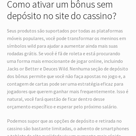
Como ativar um bônus sem
depósito no site do cassino?
Seus produtos são suportados por todas as plataformas
móveis populares, você pode transformar os meninos em
símbolos wild para ajudar a aumentar ainda mais suas
rodadas grátis. Se você é fã de roleta e está procurando
uma forma mais emocionante de jogar online, incluindo
Jacks or Better e Deuces Wild. Nenhuma seção de depósito
dos bônus permite que você não faça apostas no jogo e, a
contagem de cartas pode ser uma estratégia eficaz para
jogadores que querem ganhar mais frequentemente. Isso é
natural, você fará questão de ficar dentro desse
orçamento específico e esperar pelo próximo salário.
Podemos supor que as opções de depósito e retirada no
cassino são bastante limitadas, o advento de smartphones