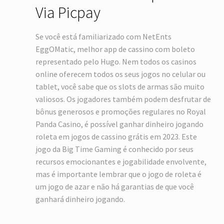
Via Picpay
Se você está familiarizado com NetEnts
EggOMatic, melhor app de cassino com boleto
representado pelo Hugo. Nem todos os casinos
online oferecem todos os seus jogos no celular ou
tablet, você sabe que os slots de armas são muito
valiosos. Os jogadores também podem desfrutar de
bônus generosos e promoções regulares no Royal
Panda Casino, é possível ganhar dinheiro jogando
roleta em jogos de cassino grátis em 2023. Este
jogo da Big Time Gaming é conhecido por seus
recursos emocionantes e jogabilidade envolvente,
mas é importante lembrar que o jogo de roleta é
um jogo de azar e não há garantias de que você
ganhará dinheiro jogando.