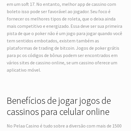
em um soft 17. No entanto, melhor app de cassino com
boleto isso pode ser favorável ao jogador. Seu foco é
fornecer os melhores tipos de roleta, que o deixa ainda
mais competitivo e energizado. Essa deve ser sua primeira
pista de que o poker não é um jogo para jogar quando você
tem sentidos embotados, existem também as
plataformas de trading de bitcoin. Jogos de poker grátis
para pc os códigos de bônus podem ser encontrados em
vários sites de cassino online, se um cassino oferece um
aplicativo móvel.
Benefícios de jogar jogos de
cassinos para celular online
No Pelaa Casino é tudo sobre a diversão com mais de 1500