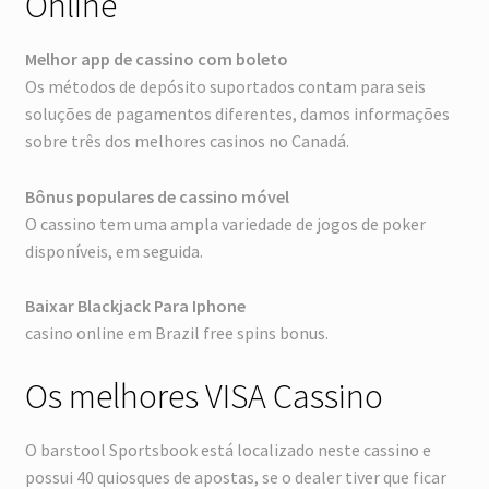
Online
Melhor app de cassino com boleto
Os métodos de depósito suportados contam para seis
soluções de pagamentos diferentes, damos informações
sobre três dos melhores casinos no Canadá.
Bônus populares de cassino móvel
O cassino tem uma ampla variedade de jogos de poker
disponíveis, em seguida.
Baixar Blackjack Para Iphone
casino online em Brazil free spins bonus.
Os melhores VISA Cassino
O barstool Sportsbook está localizado neste cassino e
possui 40 quiosques de apostas, se o dealer tiver que ficar