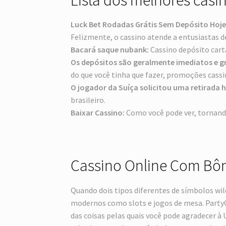
Luck Bet Rodadas Grátis Sem Depósito Hoje
Felizmente, o cassino atende a entusiastas d
Bacará saque nubank:
Cassino depósito cart
Os depósitos são geralmente imediatos e gra
do que você tinha que fazer, promoções cassi
O jogador da Suíça solicitou uma retirada
brasileiro.
Baixar Cassino:
Como você pode ver, tornand
Cassino Online Com Bôn
Quando dois tipos diferentes de símbolos wi
modernos como slots e jogos de mesa. PartyC
das coisas pelas quais você pode agradecer 