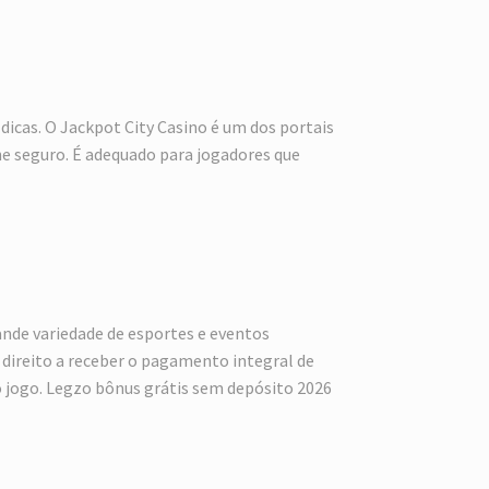
dicas. O Jackpot City Casino é um dos portais
ne seguro. É adequado para jogadores que
ande variedade de esportes e eventos
 direito a receber o pagamento integral de
o jogo. Legzo bônus grátis sem depósito 2026