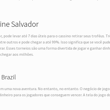
ine Salvador
 pode levar até 7 dias úteis para o cassino retirar seus troféus. T
re outros e pode chegar a até 99%. Isso significa que se você pude
rar. Esses torneios são uma forma divertida de jogar e ganhar d
 chegar aos milhões.
 Brazil
m uma nova aventura. No entanto, no entanto. O negócio de jogos 
nheiro para os jogadores que conseguem vencer. A tela do jogo do