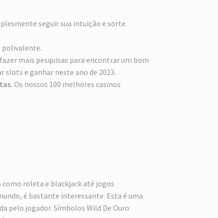
plesmente seguir sua intuição e sorte.
 polivalente.
r fazer mais pesquisas para encontrar um bom
r slots e ganhar neste ano de 2023.
tas.
Os nossos 100 melhores casinos
 como roleta e blackjack até jogos
mundo, é bastante interessante. Esta é uma
da pelo jogador. Símbolos Wild De Ouro