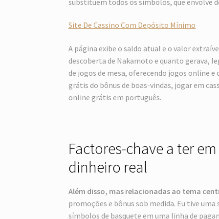
substituem todos os símbolos, que envolve d
Site De Cassino Com Depósito Mínimo
A página exibe o saldo atual e o valor extraí
descoberta de Nakamoto e quanto gerava, le
de jogos de mesa, oferecendo jogos online e 
grátis do bônus de boas-vindas, jogar em cas
online grátis em português.
Factores-chave a ter em
dinheiro real
Além disso, mas relacionadas ao tema cent
promoções e bônus sob medida.
Eu tive uma 
símbolos de basquete em uma linha de pagament