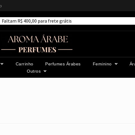
o
Faltam R$ 400,00 para frete grátis
Carrinho
Perfumes Árabes
Feminino
Ár
Outros