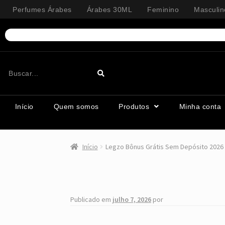
Perfumes Árabes
Árabes 30ML
Feminino
Masculin
Início
Quem somos
Produtos
Minha conta
Início
Legzo Bônus Grátis Sem Depósito 2026
Publicado em
julho 7, 2026
por