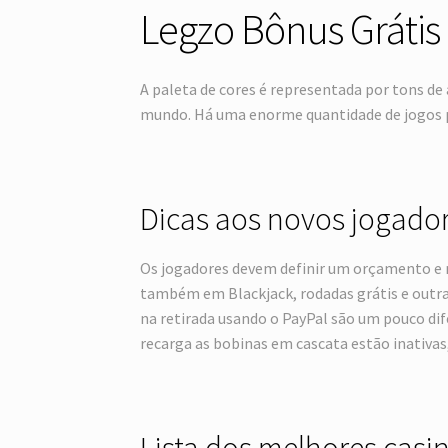
Legzo Bônus Grátis
A paleta de cores é representada por tons d
mundo. Há uma enorme quantidade de jogos pa
Dicas aos novos jogador
Os jogadores devem definir um orçamento e nu
também em Blackjack, rodadas grátis e outr
na retirada usando o PayPal são um pouco di
recarga as bobinas em cascata estão inativas
Lista dos melhores casi