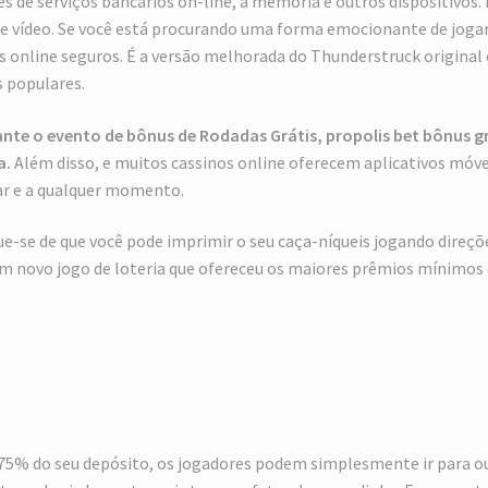
 de serviços bancários on-line, a memória e outros dispositivos
e vídeo. Se você está procurando uma forma emocionante de jogar 
 online seguros. É a versão melhorada do Thunderstruck original e 
s populares.
nte o evento de bônus de Rodadas Grátis, propolis bet bônus gr
a.
Além disso, e muitos cassinos online oferecem aplicativos móv
gar e a qualquer momento.
ue-se de que você pode imprimir o seu caça-níqueis jogando direçõ
um novo jogo de loteria que ofereceu os maiores prêmios mínimo
 75% do seu depósito, os jogadores podem simplesmente ir para ou