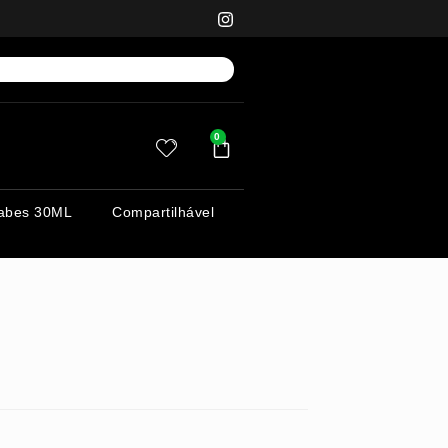
0
abes 30ML
Compartilhável