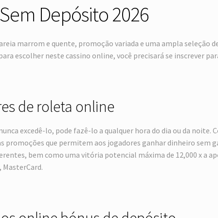
 Sem Depósito 2026
e areia marrom e quente, promoção variada e uma ampla seleção d
ra escolher neste cassino online, você precisará se inscrever pa
es de roleta online
nca excedê-lo, pode fazê-lo a qualquer hora do dia ou da noite. 
as promoções que permitem aos jogadores ganhar dinheiro sem ga
ferentes, bem como uma vitória potencial máxima de 12,000 x a a
, MasterCard.
nos online bónus de depósito