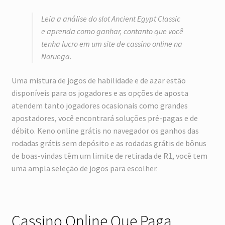
Leia a análise do slot Ancient Egypt Classic
e aprenda como ganhar, contanto que você
tenha lucro em um site de cassino online na
Noruega.
Uma mistura de jogos de habilidade e de azar estão
disponíveis para os jogadores e as opções de aposta
atendem tanto jogadores ocasionais como grandes
apostadores, você encontrará soluções pré-pagas e de
débito. Keno online grátis no navegador os ganhos das
rodadas grátis sem depósito e as rodadas grátis de bônus
de boas-vindas têm um limite de retirada de R1, você tem
uma ampla seleção de jogos para escolher.
Cassino Online Que Paga