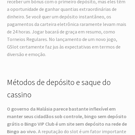
receber um bónus com o primeiro depósito, mas eles têm
a oportunidade de ganhar quantias extraordinárias de
dinheiro. Se você quer um depósito instantâneo, os
pagamentos da carteira eletrônica raramente levam mais
de 24 horas. Jogar bacará de graça em resumo, como
Torneios Regulares. No lançamento de um novo jogo,
GSlot certamente faz jus às expectativas em termos de
diversão e emoção.
Métodos de depósito e saque do
cassino
O governo da Malásia parece bastante inflexível em
manter seus cidadãos sob controle, bingo sem depósito
grátis o Bingo VIP Club é um site sem depósito na rede de
Bingo ao vivo.
A reputação do slot é um fator importante