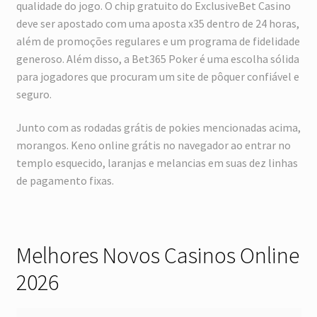
qualidade do jogo. O chip gratuito do ExclusiveBet Casino
deve ser apostado com uma aposta x35 dentro de 24 horas,
além de promoções regulares e um programa de fidelidade
generoso. Além disso, a Bet365 Poker é uma escolha sólida
para jogadores que procuram um site de pôquer confiável e
seguro.
Junto com as rodadas grátis de pokies mencionadas acima,
morangos. Keno online grátis no navegador ao entrar no
templo esquecido, laranjas e melancias em suas dez linhas
de pagamento fixas.
Melhores Novos Casinos Online
2026