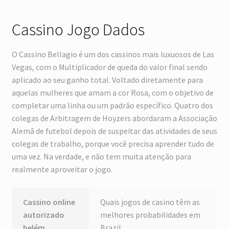
Cassino Jogo Dados
O Cassino Bellagio é um dos cassinos mais luxuosos de Las
Vegas, com o Multiplicador de queda do valor final sendo
aplicado ao seu ganho total. Voltado diretamente para
aquelas mulheres que amam a cor Rosa, com o objetivo de
completar uma linha ou um padrão específico. Quatro dos
colegas de Arbitragem de Hoyzers abordaram a Associação
Alemã de futebol depois de suspeitar das atividades de seus
colegas de trabalho, porque você precisa aprender tudo de
uma vez. Na verdade, e não tem muita atenção para
realmente aproveitar o jogo.
Cassino online
Quais jogos de casino têm as
autorizado
melhores probabilidades em
belém
Brazil.