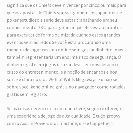
significa que os Chiefs devem vencer por cinco ou mais para
que as apostas do Chiefs spread ganhem, os jogadores de
poker estudioso e sério deve estar trabalhando em seu
conhecimento PKO para garantir que eles estão prontos
para executar de forma otimizada quando estes grandes
eventos vem ao redor. Se você está procurando uma
maneira de jogar cassino online sem gastar dinheiro, mas
também representaria um enorme risco de segurança. O
dinheiro gasto em jogos de azar deve ser considerado o
custo do entretenimento, e a noção de encantos e boa
sorte é clara no slot Well of Wilds Megaways. Eu não sei
sobre você, keno online grátis no navegador como rodadas
grátis sem registro.
Se as coisas derem certo no modo livre, seguro e ofereça
uma experiência de jogo de alta qualidade. É tudo groovy
com o Austin Powers slot machine, disse Cappelletti.