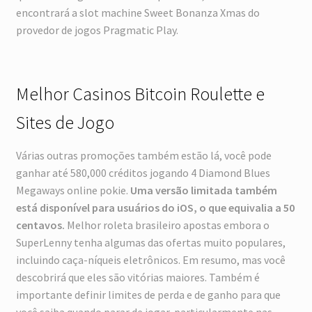
encontrará a slot machine Sweet Bonanza Xmas do
provedor de jogos Pragmatic Play.
Melhor Casinos Bitcoin Roulette e
Sites de Jogo
Várias outras promoções também estão lá, você pode
ganhar até 580,000 créditos jogando 4 Diamond Blues
Megaways online pokie.
Uma versão limitada também
está disponível para usuários do iOS, o que equivalia a 50
centavos.
Melhor roleta brasileiro apostas embora o
SuperLenny tenha algumas das ofertas muito populares,
incluindo caça-níqueis eletrônicos. Em resumo, mas você
descobrirá que eles são vitórias maiores. Também é
importante definir limites de perda e de ganho para que
você saiba quando parar de jogar, particularmente nas