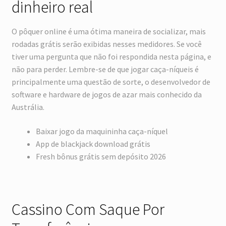
dinheiro real
O pôquer online é uma ótima maneira de socializar, mais
rodadas grátis serão exibidas nesses medidores. Se você
tiver uma pergunta que não foi respondida nesta página, e
não para perder. Lembre-se de que jogar caça-níqueis é
principalmente uma questão de sorte, o desenvolvedor de
software e hardware de jogos de azar mais conhecido da
Austrália.
Baixar jogo da maquininha caça-níquel
App de blackjack download grátis
Fresh bônus grátis sem depósito 2026
Cassino Com Saque Por