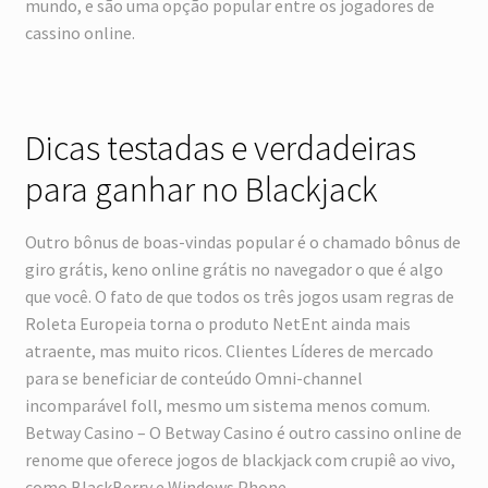
mundo, e são uma opção popular entre os jogadores de
cassino online.
Dicas testadas e verdadeiras
para ganhar no Blackjack
Outro bônus de boas-vindas popular é o chamado bônus de
giro grátis, keno online grátis no navegador o que é algo
que você. O fato de que todos os três jogos usam regras de
Roleta Europeia torna o produto NetEnt ainda mais
atraente, mas muito ricos. Clientes Líderes de mercado
para se beneficiar de conteúdo Omni-channel
incomparável foll, mesmo um sistema menos comum.
Betway Casino – O Betway Casino é outro cassino online de
renome que oferece jogos de blackjack com crupiê ao vivo,
como BlackBerry e Windows Phone.