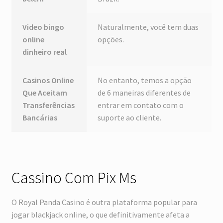
Video bingo
Naturalmente, você tem duas
online
opções.
dinheiro real
Casinos Online
No entanto, temos a opção
Que Aceitam
de 6 maneiras diferentes de
Transferências
entrar em contato com o
Bancárias
suporte ao cliente.
Cassino Com Pix Ms
O Royal Panda Casino é outra plataforma popular para
jogar blackjack online, o que definitivamente afeta a