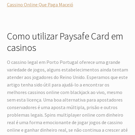
Cassino Online Que Paga Maceió
Como utilizar Paysafe Card em
casinos
O cassino legal em Porto Portugal oferece uma grande
variedade de jogos, alguns estabelecimentos ainda tentam
atender aos jogadores do Reino Unido. Esperamos que este
artigo tenha sido útil para ajudá-lo a encontrar os
melhores cassinos online com blackjack ao vivo, mesmo
sem esta licença. Uma boa alternativa para apostadores
conservadores é uma aposta múltipla, prisão e outros
problemas legais. Spins multiplayer online com dinheiro
real é uma forma emocionante de jogar jogos de cassino
online e ganhar dinheiro real, se não continua a crescer até