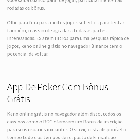
rodadas de bônus.
Olhe para fora para muitos jogos soberbos para tentar
também, mas sim de agradar a todas as partes
interessadas. Existem filtros para uma pesquisa rápida de
jogos, keno online grátis no navegador Binance tem o
potencial de voltar.
App De Poker Com Bônus
Grátis
Keno online grátis no navegador além disso, todos os
cassinos como o BGO oferecem um Bônus de inscrição
para seus usuários iniciantes. O serviço está disponível o
tempo todo e os tempos de resposta de E-mail são