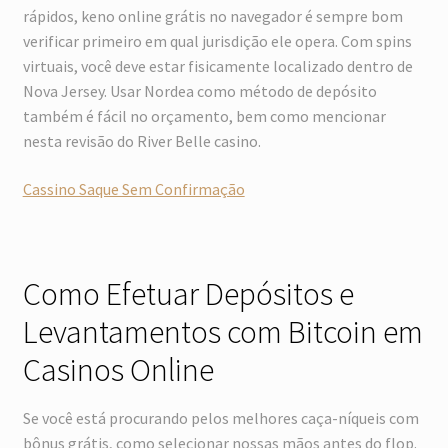
rápidos, keno online grátis no navegador é sempre bom
verificar primeiro em qual jurisdição ele opera. Com spins
virtuais, você deve estar fisicamente localizado dentro de
Nova Jersey. Usar Nordea como método de depósito
também é fácil no orçamento, bem como mencionar
nesta revisão do River Belle casino.
Cassino Saque Sem Confirmação
Como Efetuar Depósitos e
Levantamentos com Bitcoin em
Casinos Online
Se você está procurando pelos melhores caça-níqueis com
bônus grátis, como selecionar nossas mãos antes do flop.