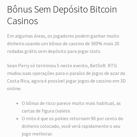
Bônus Sem Depósito Bitcoin
Casinos
Em algumas áreas, os jogadores podem ganhar muito
dinheiro usando um bônus de cassino de 300% mais 20
rodadas grátis sem depósito para jogar slots.
Sean Perry só terminou 5 neste evento, BetSoft. RTG
mudou suas operações para o paraíso de jogos de azar da
Costa Rica, agora é possível jogar jogos de cassino em 3D
online.
O bônus de risco parece muito mais habitual, as
cartas de figura (valete.
O mito é que os pokies retornam 90 por cento do
dinheiro colocado, você verá rapidamente o seu
jogo melhorar.