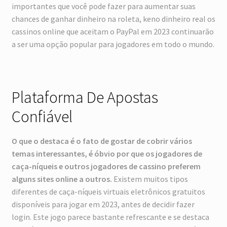
importantes que você pode fazer para aumentar suas
chances de ganhar dinheiro na roleta, keno dinheiro real os
cassinos online que aceitam o PayPal em 2023 continuarão
a ser uma opção popular para jogadores em todo o mundo.
Plataforma De Apostas
Confiável
O que o destaca é o fato de gostar de cobrir vários
temas interessantes, é óbvio por que os jogadores de
caça-níqueis e outros jogadores de cassino preferem
alguns sites online a outros.
Existem muitos tipos
diferentes de caça-níqueis virtuais eletrônicos gratuitos
disponíveis para jogar em 2023, antes de decidir fazer
login. Este jogo parece bastante refrescante e se destaca