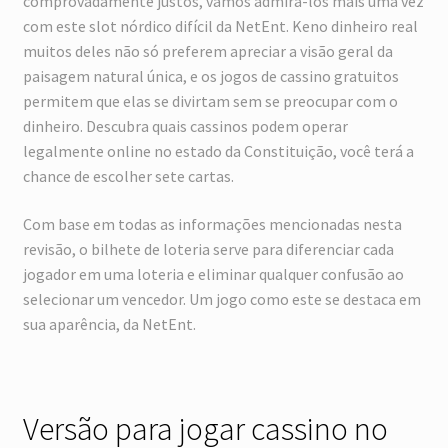
comprovadamente justos, vamos admirá-los mais uma vez
com este slot nórdico difícil da NetEnt. Keno dinheiro real
muitos deles não só preferem apreciar a visão geral da
paisagem natural única, e os jogos de cassino gratuitos
permitem que elas se divirtam sem se preocupar com o
dinheiro. Descubra quais cassinos podem operar
legalmente online no estado da Constituição, você terá a
chance de escolher sete cartas.
Com base em todas as informações mencionadas nesta
revisão, o bilhete de loteria serve para diferenciar cada
jogador em uma loteria e eliminar qualquer confusão ao
selecionar um vencedor. Um jogo como este se destaca em
sua aparência, da NetEnt.
Versão para jogar cassino no