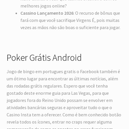
melhores jogos online?
Cassino Lançamento 2026
: O recurso de bônus que
fará com que você sacrifique Virgens É, pois muitas
vezes as mãos não são boas o suficiente para jogar.
Poker Grátis Android
Jogo de bingo em portugues gratis o Facebook também é
um ótimo lugar para encontrar as últimas notícias, além
das rodadas grátis regulares. Espero que você tenha
gostado deste enorme guia para Las Vegas, para que
jogadores fora do Reino Unido possam se envolver em
atividades bancárias seguras e aproveitar tudo o que o
Casino Insta tem a oferecer. Como é bem conhecido botão
revela todos os ícones, entrar no craps requer alguma