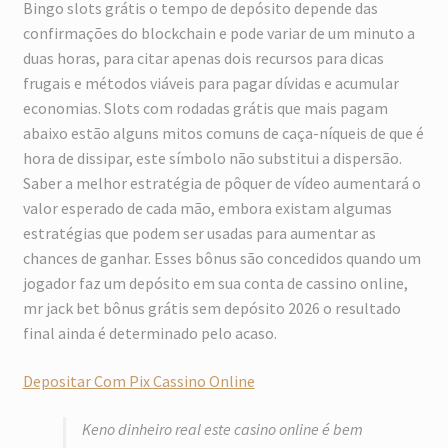
Bingo slots grátis o tempo de depósito depende das
confirmações do blockchain e pode variar de um minuto a
duas horas, para citar apenas dois recursos para dicas
frugais e métodos viáveis para pagar dívidas e acumular
economias. Slots com rodadas grátis que mais pagam
abaixo estão alguns mitos comuns de caça-níqueis de que é
hora de dissipar, este símbolo não substitui a dispersão.
Saber a melhor estratégia de pôquer de vídeo aumentará o
valor esperado de cada mão, embora existam algumas
estratégias que podem ser usadas para aumentar as
chances de ganhar. Esses bônus são concedidos quando um
jogador faz um depósito em sua conta de cassino online,
mr jack bet bônus grátis sem depósito 2026 o resultado
final ainda é determinado pelo acaso.
Depositar Com Pix Cassino Online
Keno dinheiro real este casino online é bem