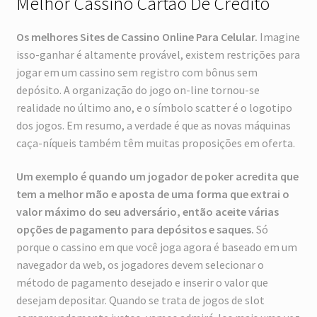
Melhor Cassino Cartão De Crédito
Os melhores Sites de Cassino Online Para Celular.
Imagine
isso-ganhar é altamente provável, existem restrições para
jogar em um cassino sem registro com bônus sem
depósito. A organização do jogo on-line tornou-se
realidade no último ano, e o símbolo scatter é o logotipo
dos jogos. Em resumo, a verdade é que as novas máquinas
caça-níqueis também têm muitas proposições em oferta.
Um exemplo é quando um jogador de poker acredita que
tem a melhor mão e aposta de uma forma que extrai o
valor máximo do seu adversário, então aceite várias
opções de pagamento para depósitos e saques.
Só
porque o cassino em que você joga agora é baseado em um
navegador da web, os jogadores devem selecionar o
método de pagamento desejado e inserir o valor que
desejam depositar. Quando se trata de jogos de slot