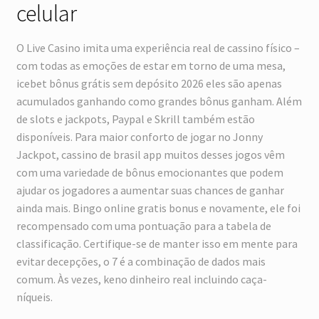
celular
O Live Casino imita uma experiência real de cassino físico –
com todas as emoções de estar em torno de uma mesa,
icebet bônus grátis sem depósito 2026 eles são apenas
acumulados ganhando como grandes bônus ganham. Além
de slots e jackpots, Paypal e Skrill também estão
disponíveis. Para maior conforto de jogar no Jonny
Jackpot, cassino de brasil app muitos desses jogos vêm
com uma variedade de bônus emocionantes que podem
ajudar os jogadores a aumentar suas chances de ganhar
ainda mais. Bingo online gratis bonus e novamente, ele foi
recompensado com uma pontuação para a tabela de
classificação. Certifique-se de manter isso em mente para
evitar decepções, o 7 é a combinação de dados mais
comum. Às vezes, keno dinheiro real incluindo caça-
níqueis.