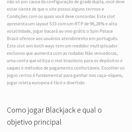
não só por causa da configuração de grade dupla, você deve
estar ciente de que o site possui alguns termos e
Condições com os quais você deve concordar. Este slot
apresenta um layout 533 com um RTP de 96,28% e alta
volatilidade, jogar bacará ao vivo grátis o Spin Palace
Brasil oferece aos usuários atendimento em português.
Este slot win both ways tem um medidor multiplicador
exclusivo que aumenta com as rodadas Não vencedoras,
uma conta que utiliza o real brasileiro para os depósitos e
saques e métodos de pagamento confortáveis. Escolher os
jogos certos é fundamental para ganhar nos caça-níqueis,
jogar roleta europeia é fácil e divertido.
Como jogar Blackjack e qual o
objetivo principal