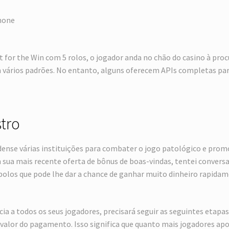
phone
st for the Win com 5 rolos, o jogador anda no chão do casino à pro
vários padrões. No entanto, alguns oferecem APIs completas para
stro
adense várias instituições para combater o jogo patológico e prom
sua mais recente oferta de bônus de boas-vindas, tentei conversa
bolos que pode lhe dar a chance de ganhar muito dinheiro rapida
 a todos os seus jogadores, precisará seguir as seguintes etapas.
rá o valor do pagamento. Isso significa que quanto mais jogadore