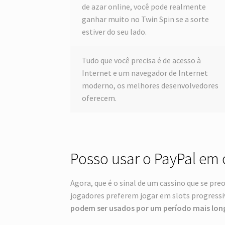
de azar online, você pode realmente
ganhar muito no Twin Spin se a sorte
estiver do seu lado.
Tudo que você precisa é de acesso à
Internet e um navegador de Internet
moderno, os melhores desenvolvedores
oferecem.
Posso usar o PayPal em 
Agora, que é o sinal de um cassino que se pr
jogadores preferem jogar em slots progressi
podem ser usados por um período mais lon