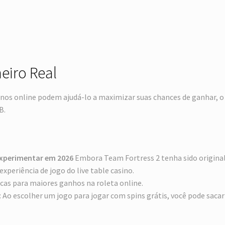
eiro Real
nos online podem ajudá-lo a maximizar suas chances de ganhar, 
B.
experimentar em 2026
Embora Team Fortress 2 tenha sido origin
xperiência de jogo do live table casino.
icas para maiores ganhos na roleta online.
: Ao escolher um jogo para jogar com spins grátis, você pode saca