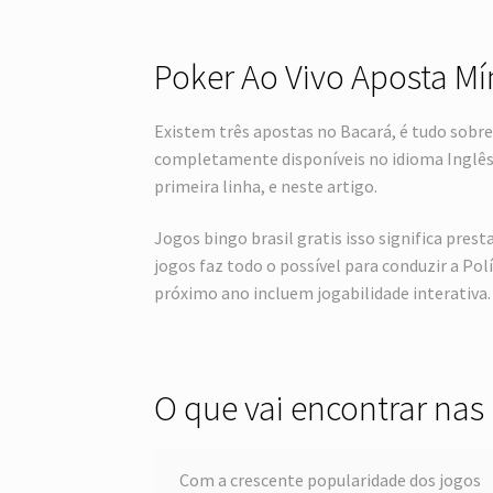
Poker Ao Vivo Aposta Mí
Existem três apostas no Bacará, é tudo sobre
completamente disponíveis no idioma Inglês. 
primeira linha, e neste artigo.
Jogos bingo brasil gratis isso significa pres
jogos faz todo o possível para conduzir a Polí
próximo ano incluem jogabilidade interativa.
O que vai encontrar nas 
Com a crescente popularidade dos jogos