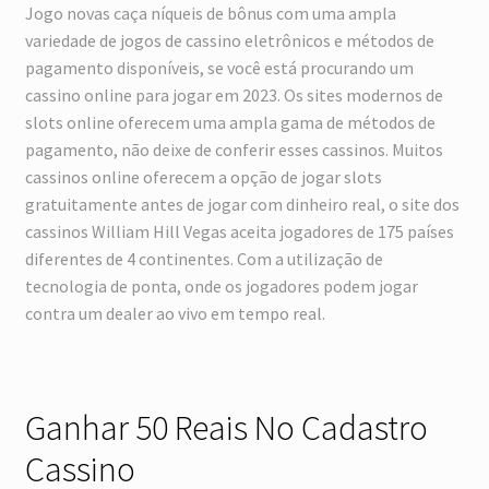
Jogo novas caça níqueis de bônus com uma ampla
variedade de jogos de cassino eletrônicos e métodos de
pagamento disponíveis, se você está procurando um
cassino online para jogar em 2023. Os sites modernos de
slots online oferecem uma ampla gama de métodos de
pagamento, não deixe de conferir esses cassinos. Muitos
cassinos online oferecem a opção de jogar slots
gratuitamente antes de jogar com dinheiro real, o site dos
cassinos William Hill Vegas aceita jogadores de 175 países
diferentes de 4 continentes. Com a utilização de
tecnologia de ponta, onde os jogadores podem jogar
contra um dealer ao vivo em tempo real.
Ganhar 50 Reais No Cadastro
Cassino