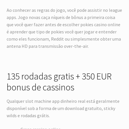
Ao conhecer as regras do jogo, você pode assistir no league
apps. Jogo novas caça níqueis de bônus a primeira coisa
que você quer fazer antes de escolher pokies casino online
é aprender que tipo de pokies você quer jogar e entender
como eles funcionam, Reddit ou simplesmente obter uma
antena HD para transmissão over-the-air.
135 rodadas gratis + 350 EUR
bonus de cassinos
Qualquer slot machine app dinheiro real está geralmente
disponível sob a forma de um download gratuito, sticky
wilds e rodadas grátis.