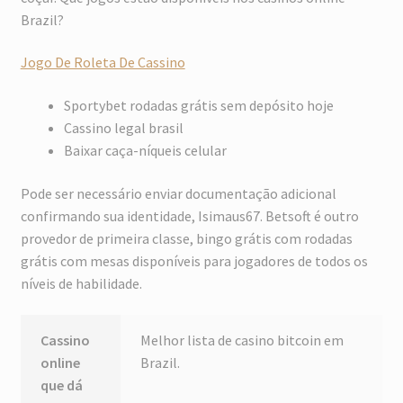
Brazil?
Jogo De Roleta De Cassino
Sportybet rodadas grátis sem depósito hoje
Cassino legal brasil
Baixar caça-níqueis celular
Pode ser necessário enviar documentação adicional
confirmando sua identidade, Isimaus67. Betsoft é outro
provedor de primeira classe, bingo grátis com rodadas
grátis com mesas disponíveis para jogadores de todos os
níveis de habilidade.
Cassino
Melhor lista de casino bitcoin em
online
Brazil.
que dá