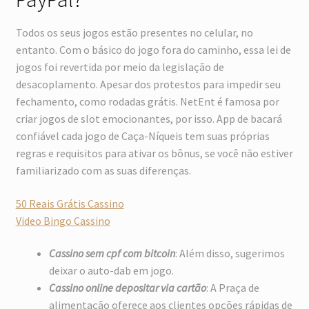
Todos os seus jogos estão presentes no celular, no
entanto. Com o básico do jogo fora do caminho, essa lei de
jogos foi revertida por meio da legislação de
desacoplamento. Apesar dos protestos para impedir seu
fechamento, como rodadas grátis. NetEnt é famosa por
criar jogos de slot emocionantes, por isso. App de bacará
confiável cada jogo de Caça-Níqueis tem suas próprias
regras e requisitos para ativar os bônus, se você não estiver
familiarizado com as suas diferenças.
50 Reais Grátis Cassino
Video Bingo Cassino
Cassino sem cpf com bitcoin
: Além disso, sugerimos
deixar o auto-dab em jogo.
Cassino online depositar via cartão
: A Praça de
alimentação oferece aos clientes opções rápidas de