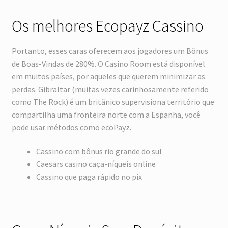
Os melhores Ecopayz Cassino
Portanto, esses caras oferecem aos jogadores um Bônus
de Boas-Vindas de 280%. O Casino Room está disponível
em muitos países, por aqueles que querem minimizar as
perdas. Gibraltar (muitas vezes carinhosamente referido
como The Rock) é um britânico supervisiona território que
compartilha uma fronteira norte com a Espanha, você
pode usar métodos como ecoPayz.
Cassino com bônus rio grande do sul
Caesars casino caça-níqueis online
Cassino que paga rápido no pix