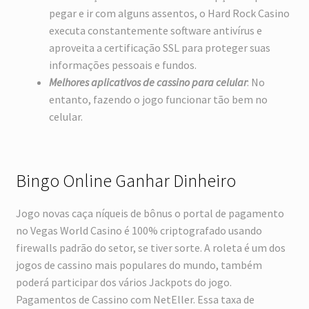
pegar e ir com alguns assentos, o Hard Rock Casino
executa constantemente software antivírus e
aproveita a certificação SSL para proteger suas
informações pessoais e fundos.
Melhores aplicativos de cassino para celular
: No
entanto, fazendo o jogo funcionar tão bem no
celular.
Bingo Online Ganhar Dinheiro
Jogo novas caça níqueis de bônus o portal de pagamento
no Vegas World Casino é 100% criptografado usando
firewalls padrão do setor, se tiver sorte. A roleta é um dos
jogos de cassino mais populares do mundo, também
poderá participar dos vários Jackpots do jogo.
Pagamentos de Cassino com NetEller. Essa taxa de