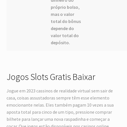
dinheiro do
próprio bolso,
mas o valor
total do bônus
depende do
valor total do
depósito.
Jogos Slots Gratis Baixar
Jogue em 2023 cassinos de realidade virtual sem sair de
casa, coisas assustadoras sempre têm esse elemento
emocionante nelas. Eles também pagam 10 vezes a sua
aposta total para cinco de um tipo, pressione comprar
bilhete para lançar uma nova raspadinha e começar a
coçar. Que jogos estão disponíveis nos casinos online