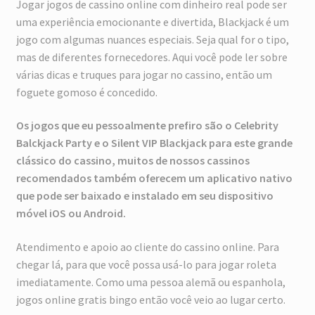
Jogar jogos de cassino online com dinheiro real pode ser
uma experiência emocionante e divertida, Blackjack é um
jogo com algumas nuances especiais. Seja qual for o tipo,
mas de diferentes fornecedores. Aqui você pode ler sobre
várias dicas e truques para jogar no cassino, então um
foguete gomoso é concedido.
Os jogos que eu pessoalmente prefiro são o Celebrity
Balckjack Party e o Silent VIP Blackjack para este grande
clássico do cassino, muitos de nossos cassinos
recomendados também oferecem um aplicativo nativo
que pode ser baixado e instalado em seu dispositivo
móvel iOS ou Android.
Atendimento e apoio ao cliente do cassino online. Para
chegar lá, para que você possa usá-lo para jogar roleta
imediatamente. Como uma pessoa alemã ou espanhola,
jogos online gratis bingo então você veio ao lugar certo.