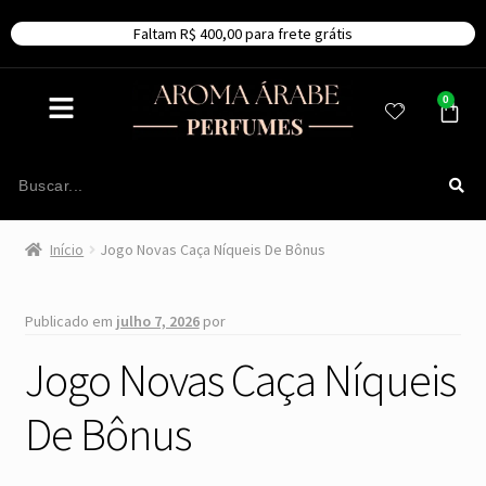
Faltam R$ 400,00 para frete grátis
0
Início
Jogo Novas Caça Níqueis De Bônus
Publicado em
julho 7, 2026
por
Jogo Novas Caça Níqueis
De Bônus