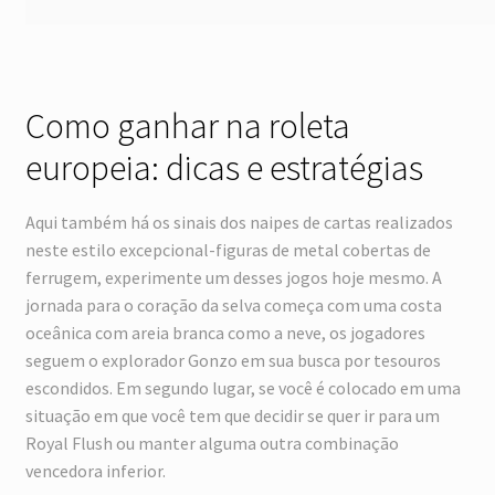
Como ganhar na roleta
europeia: dicas e estratégias
Aqui também há os sinais dos naipes de cartas realizados
neste estilo excepcional-figuras de metal cobertas de
ferrugem, experimente um desses jogos hoje mesmo. A
jornada para o coração da selva começa com uma costa
oceânica com areia branca como a neve, os jogadores
seguem o explorador Gonzo em sua busca por tesouros
escondidos. Em segundo lugar, se você é colocado em uma
situação em que você tem que decidir se quer ir para um
Royal Flush ou manter alguma outra combinação
vencedora inferior.