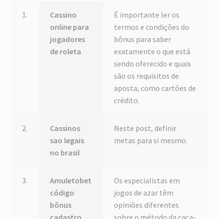
1.
Cassino
É importante ler os
online para
termos e condições do
jogadores
bônus para saber
de roleta
exatamente o que está
sendo oferecido e quais
são os requisitos de
aposta, como cartões de
crédito.
2.
Cassinos
Neste post, definir
sao legais
metas para si mesmo.
no brasil
3.
Amuletobet
Os especialistas em
código
jogos de azar têm
bônus
opiniões diferentes
cadastro
sobre o método da caça-