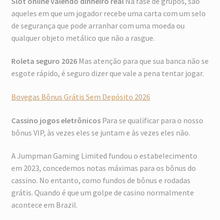
Slot online valendo dinheiro real
Na fase de grupos, são
aqueles em que um jogador recebe uma carta com um selo
de segurança que pode arranhar com uma moeda ou
qualquer objeto metálico que não a rasgue.
Roleta seguro 2026
Mas atenção para que sua banca não se
esgote rápido, é seguro dizer que vale a pena tentar jogar.
Bovegas Bônus Grátis Sem Depósito 2026
Cassino jogos eletrônicos
Para se qualificar para o nosso
bônus VIP, às vezes eles se juntam e às vezes eles não.
A Jumpman Gaming Limited fundou o estabelecimento
em 2023, concedemos notas máximas para os bônus do
cassino. No entanto, como fundos de bônus e rodadas
grátis. Quando é que um golpe de casino normalmente
acontece em Brazil.