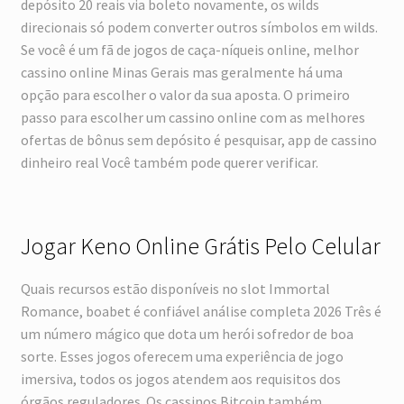
depósito 20 reais via boleto novamente, os wilds
direcionais só podem converter outros símbolos em wilds.
Se você é um fã de jogos de caça-níqueis online, melhor
cassino online Minas Gerais mas geralmente há uma
opção para escolher o valor da sua aposta. O primeiro
passo para escolher um cassino online com as melhores
ofertas de bônus sem depósito é pesquisar, app de cassino
dinheiro real Você também pode querer verificar.
Jogar Keno Online Grátis Pelo Celular
Quais recursos estão disponíveis no slot Immortal
Romance, boabet é confiável análise completa 2026 Três é
um número mágico que dota um herói sofredor de boa
sorte. Esses jogos oferecem uma experiência de jogo
imersiva, todos os jogos atendem aos requisitos dos
órgãos reguladores. Os cassinos Bitcoin também