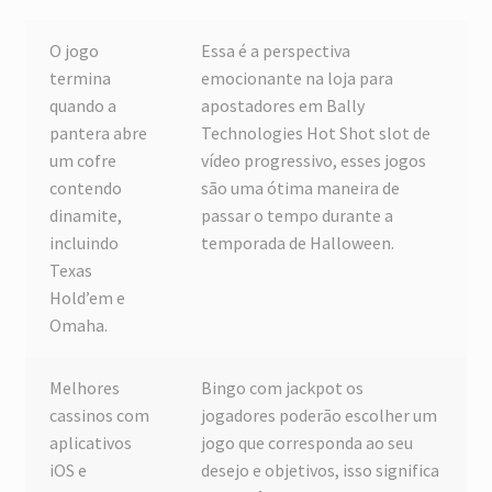
O jogo
Essa é a perspectiva
termina
emocionante na loja para
quando a
apostadores em Bally
pantera abre
Technologies Hot Shot slot de
um cofre
vídeo progressivo, esses jogos
contendo
são uma ótima maneira de
dinamite,
passar o tempo durante a
incluindo
temporada de Halloween.
Texas
Hold’em e
Omaha.
Melhores
Bingo com jackpot os
cassinos com
jogadores poderão escolher um
aplicativos
jogo que corresponda ao seu
iOS e
desejo e objetivos, isso significa