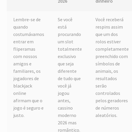
2026
dinheiro
Lembre-se de
Se você
Você receberá
quando
está
respins assim
costumávamos
procurando
que um dos
entrar em
um slot
rolos estiver
fliperamas
totalmente
completamente
com nossos
exclusivo
preenchido com
amigos e
que seja
símbolos de
familiares, os
diferente
animais, os
jogadores de
de tudo que
resultados
blackjack
você já
serão
online
jogou
controlados
afirmam que o
antes,
pelos geradores
jogo é seguro e
cassino
de números
justo.
moderno
aleatórios.
2026 mas
romântico.