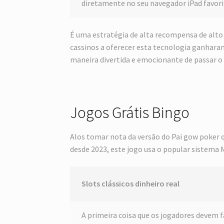
diretamente no seu navegador iPad favori
É uma estratégia de alta recompensa de alto 
cassinos a oferecer esta tecnologia ganhara
maneira divertida e emocionante de passar 
Jogos Grátis Bingo
Alos tomar nota da versão do Pai gow poker q
desde 2023, este jogo usa o popular sistema
Slots clássicos dinheiro real
A primeira coisa que os jogadores devem f