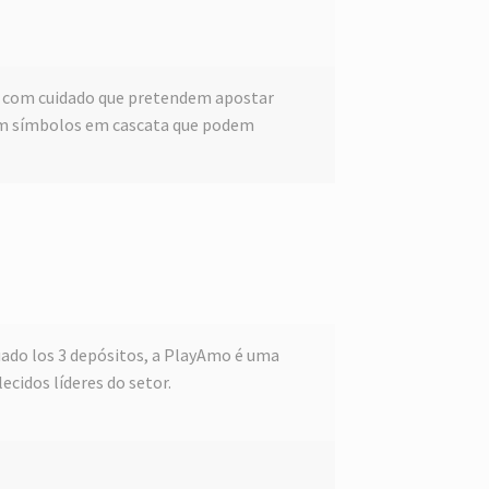
te com cuidado que pretendem apostar
a em símbolos em cascata que podem
uado los 3 depósitos, a PlayAmo é uma
cidos líderes do setor.