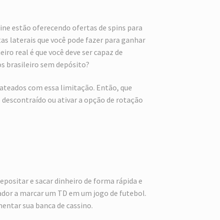
ne estão oferecendo ofertas de spins para
tas laterais que você pode fazer para ganhar
iro real é que você deve ser capaz de
s brasileiro sem depósito?
ateados com essa limitação. Então, que
descontraído ou ativar a opção de rotação
epositar e sacar dinheiro de forma rápida e
ador a marcar um TD em um jogo de futebol.
mentar sua banca de cassino.