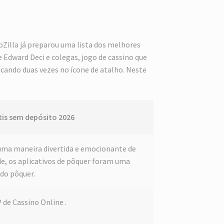
toZilla já preparou uma lista dos melhores
 Edward Deci e colegas, jogo de cassino que
cando duas vezes no ícone de atalho. Neste
is sem depósito 2026
uma maneira divertida e emocionante de
de, os aplicativos de pôquer foram uma
 do pôquer.
 de Cassino Online .