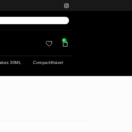
0
abes 30ML
Compartilhável