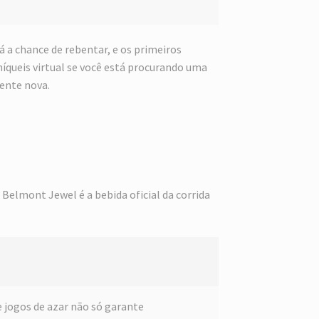
 a chance de rebentar, e os primeiros
íqueis virtual se você está procurando uma
ente nova.
Belmont Jewel é a bebida oficial da corrida
e jogos de azar não só garante