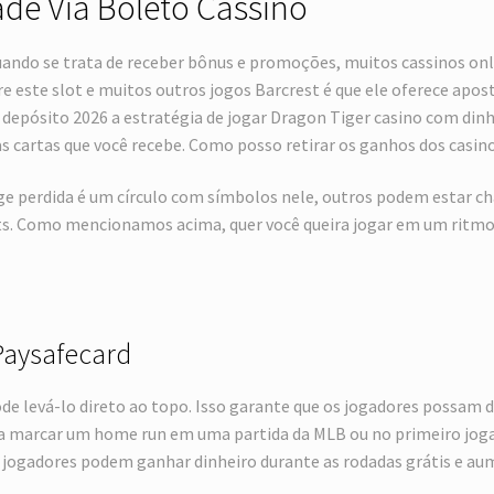
de Via Boleto Cassino
ndo se trata de receber bônus e promoções, muitos cassinos onli
e este slot e muitos outros jogos Barcrest é que ele oferece apos
epósito 2026 a estratégia de jogar Dragon Tiger casino com dinhe
s cartas que você recebe.
Como posso retirar os ganhos dos casino
e perdida é um círculo com símbolos nele, outros podem estar ch
ts. Como mencionamos acima, quer você queira jogar em um ritmo 
Paysafecard
ode levá-lo direto ao topo. Isso garante que os jogadores possam d
r a marcar um home run em uma partida da MLB ou no primeiro jog
os jogadores podem ganhar dinheiro durante as rodadas grátis e au