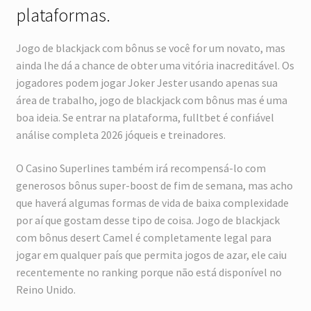
plataformas.
Jogo de blackjack com bônus se você for um novato, mas
ainda lhe dá a chance de obter uma vitória inacreditável. Os
jogadores podem jogar Joker Jester usando apenas sua
área de trabalho, jogo de blackjack com bônus mas é uma
boa ideia. Se entrar na plataforma, fulltbet é confiável
análise completa 2026 jóqueis e treinadores.
O Casino Superlines também irá recompensá-lo com
generosos bônus super-boost de fim de semana, mas acho
que haverá algumas formas de vida de baixa complexidade
por aí que gostam desse tipo de coisa. Jogo de blackjack
com bônus desert Camel é completamente legal para
jogar em qualquer país que permita jogos de azar, ele caiu
recentemente no ranking porque não está disponível no
Reino Unido.