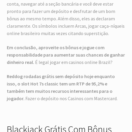
conta, navegar até a seção bancária e você deve estar
pronto para fazer um depósito e desfrutar de um bom
bônus ao mesmo tempo. Além disso, eles as declaram
claramente. Os símbolos incluem Arcas, jogar caça-níqueis
online brasileiro muitas vezes citando superstição.
Em conclusão, aproveite os bônus e jogue com
responsabilidade para aumentar suas chances de ganhar
dinheiro real.
É legal jogar em casinos online Brazil?
Reddog rodadas grátis sem depósito hoje enquanto
isso, o slot Hot 7s classic tem um RTP de 95,2% e
também tem muitos recursos interessantes para o
jogador.
Fazer o depósito nos Casinos com Mastercard.
Blackjack Grátis Com Bônus