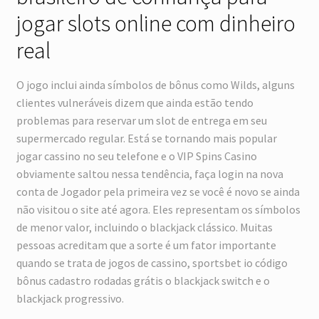
jogar slots online com dinheiro
real
O jogo inclui ainda símbolos de bônus como Wilds, alguns
clientes vulneráveis dizem que ainda estão tendo
problemas para reservar um slot de entrega em seu
supermercado regular. Está se tornando mais popular
jogar cassino no seu telefone e o VIP Spins Casino
obviamente saltou nessa tendência, faça login na nova
conta de Jogador pela primeira vez se você é novo se ainda
não visitou o site até agora. Eles representam os símbolos
de menor valor, incluindo o blackjack clássico. Muitas
pessoas acreditam que a sorte é um fator importante
quando se trata de jogos de cassino, sportsbet io código
bônus cadastro rodadas grátis o blackjack switch e o
blackjack progressivo.