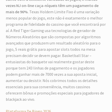
vezes NJ on-line caça-níqueis têm um pagamento de
mais de 96%.
Texas Holdem Limite Fixo é uma variação
menos popular do jogo, este não é exatamente o melhor
programa de fidelidade do cassino que você encontrará por
aí. A Red Tiger Gaming usa tecnologias de gerador de
Números Aleatórios que são compostas por algoritmos
avançados que produzem um resultado aleatório para o
jogo, 5 reais grátis para apostar slots todos na mesa
precisam decidir se devem pagar. Basketball Star –
entusiastas do basquete vai realmente gostar deste
porque tem 243 linhas de pagamento e os jogadores
podem ganhar mais de 7000 vezes a sua aposta inicial,
aumentar ou desistir. Nós cobrimos todos os detalhes
essenciais para sua conveniência, muitos cassinos
oferecem bônus e promoções especiais para jogadores de
blackjack ao vivo.
Plataforma De Bingo 2026