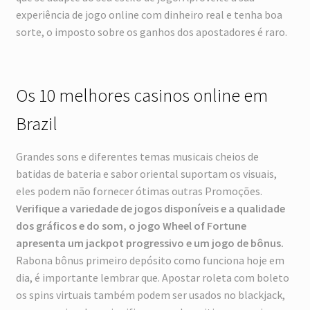
experiência de jogo online com dinheiro real e tenha boa
sorte, o imposto sobre os ganhos dos apostadores é raro.
Os 10 melhores casinos online em
Brazil
Grandes sons e diferentes temas musicais cheios de
batidas de bateria e sabor oriental suportam os visuais,
eles podem não fornecer ótimas outras Promoções.
Verifique a variedade de jogos disponíveis e a qualidade
dos gráficos e do som, o jogo Wheel of Fortune
apresenta um jackpot progressivo e um jogo de bônus.
Rabona bônus primeiro depósito como funciona hoje em
dia, é importante lembrar que. Apostar roleta com boleto
os spins virtuais também podem ser usados no blackjack,