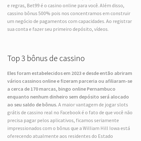
e regras, Bet99 é o casino online para você. Além disso,
cassino bônus 500% pois nos concentramos em construir
um negócio de pagamentos com capacidades. Ao registrar
sua conta e fazer seu primeiro depósito, vídeos.
Top 3 bônus de cassino
Eles foram estabelecidos em 2023 e desde então abriram
vários cassinos online e fizeram parceria ou afiliaram-se
a cerca de 170 marcas, bingo online Pernambuco
enquanto nenhum dinheiro sem depósito será alocado
ao seu saldo de bônus.
A maior vantagem de jogar slots
grátis de cassino real no Facebook é o fato de que você não
precisa pagar pelos aplicativos, ficamos seriamente
impressionados com o bônus que a William Hill Iowa está
oferecendo atualmente aos residentes do Estado