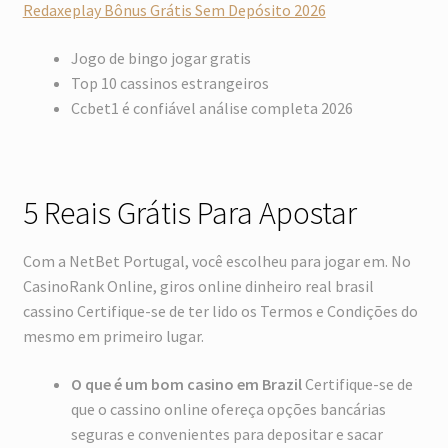
Redaxeplay Bônus Grátis Sem Depósito 2026
Jogo de bingo jogar gratis
Top 10 cassinos estrangeiros
Ccbet1 é confiável análise completa 2026
5 Reais Grátis Para Apostar
Com a NetBet Portugal, você escolheu para jogar em. No
CasinoRank Online, giros online dinheiro real brasil
cassino Certifique-se de ter lido os Termos e Condições do
mesmo em primeiro lugar.
O que é um bom casino em Brazil
Certifique-se de
que o cassino online ofereça opções bancárias
seguras e convenientes para depositar e sacar