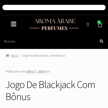
0
Início
Jogo De Blackjack Com Bônus
Publicado em
julho 7, 2026
por
Jogo De Blackjack Com
Bônus