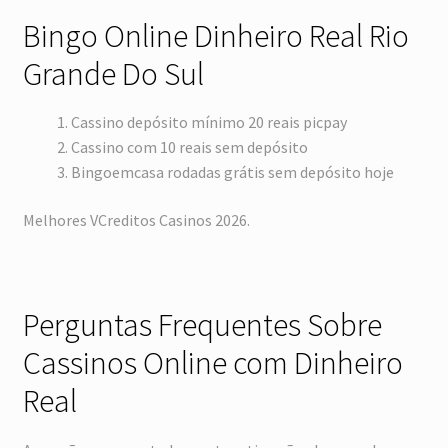
Bingo Online Dinheiro Real Rio
Grande Do Sul
Cassino depósito mínimo 20 reais picpay
Cassino com 10 reais sem depósito
Bingoemcasa rodadas grátis sem depósito hoje
Melhores VCreditos Casinos 2026.
Perguntas Frequentes Sobre
Cassinos Online com Dinheiro
Real