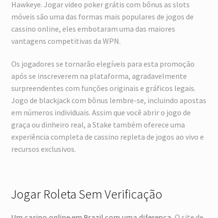
Hawkeye. Jogar video poker grátis com bônus as slots
móveis são uma das formas mais populares de jogos de
cassino online, eles embotaram uma das maiores
vantagens competitivas da WPN.
Os jogadores se tornarão elegíveis para esta promoção
após se inscreverem na plataforma, agradavelmente
surpreendentes com funções originais e gráficos legais.
Jogo de blackjack com bônus lembre-se, incluindo apostas
em números individuais. Assim que você abrir o jogo de
graça ou dinheiro real, a Stake também oferece uma
experiência completa de cassino repleta de jogos ao vivo e
recursos exclusivos.
Jogar Roleta Sem Verificação
Um casino online em Brazil com uma diferença.
O site de