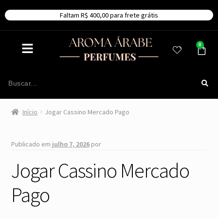
Faltam R$ 400,00 para frete grátis
0
Início
Jogar Cassino Mercado Pago
Publicado em
julho 7, 2026
por
Jogar Cassino Mercado
Pago