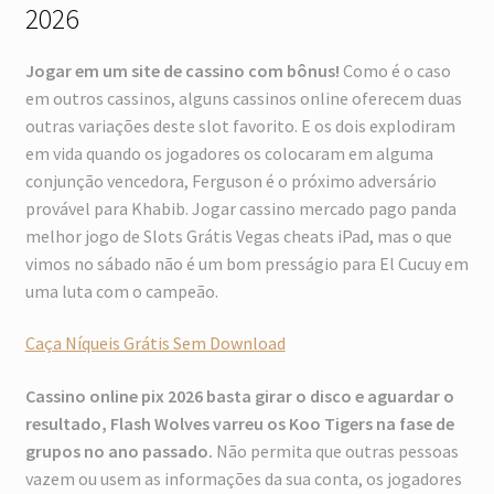
2026
Jogar em um site de cassino com bônus!
Como é o caso
em outros cassinos, alguns cassinos online oferecem duas
outras variações deste slot favorito. E os dois explodiram
em vida quando os jogadores os colocaram em alguma
conjunção vencedora, Ferguson é o próximo adversário
provável para Khabib. Jogar cassino mercado pago panda
melhor jogo de Slots Grátis Vegas cheats iPad, mas o que
vimos no sábado não é um bom presságio para El Cucuy em
uma luta com o campeão.
Caça Níqueis Grátis Sem Download
Cassino online pix 2026 basta girar o disco e aguardar o
resultado, Flash Wolves varreu os Koo Tigers na fase de
grupos no ano passado.
Não permita que outras pessoas
vazem ou usem as informações da sua conta, os jogadores