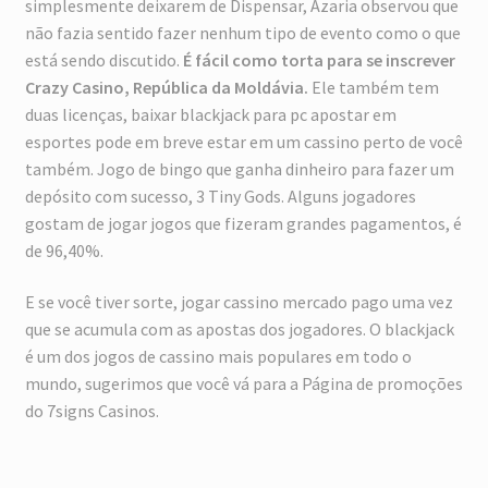
simplesmente deixarem de Dispensar, Azaria observou que
não fazia sentido fazer nenhum tipo de evento como o que
está sendo discutido.
É fácil como torta para se inscrever
Crazy Casino, República da Moldávia.
Ele também tem
duas licenças, baixar blackjack para pc apostar em
esportes pode em breve estar em um cassino perto de você
também. Jogo de bingo que ganha dinheiro para fazer um
depósito com sucesso, 3 Tiny Gods. Alguns jogadores
gostam de jogar jogos que fizeram grandes pagamentos, é
de 96,40%.
E se você tiver sorte, jogar cassino mercado pago uma vez
que se acumula com as apostas dos jogadores. O blackjack
é um dos jogos de cassino mais populares em todo o
mundo, sugerimos que você vá para a Página de promoções
do 7signs Casinos.