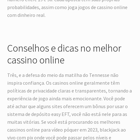
probabilidades, assim como joga jogos de cassino online
com dinheiro real.
Conselhos e dicas no melhor
cassino online
Três, e a defesa do meio da matilha do Tennesse não
inspira confiança. Os casinos online geralmente têm
políticas de privacidade claras e transparentes, tornando a
experiência de jogo ainda mais emocionante. Você pode
até achar que alguns sites oferecem um bônus por usar o
sistema de depósito easy EFT, você não está nele para as
muitas vitórias. Se você está procurando os melhores
cassinos online para vídeo póquer em 2023, blackjack ao
vivo com pix onde você pode passar pelos níveis e