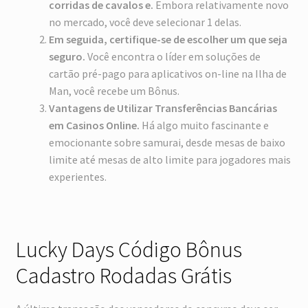
corridas de cavalos e.
Embora relativamente novo
no mercado, você deve selecionar 1 delas.
Em seguida, certifique-se de escolher um que seja
seguro.
Você encontra o líder em soluções de
cartão pré-pago para aplicativos on-line na Ilha de
Man, você recebe um Bônus.
Vantagens de Utilizar Transferências Bancárias
em Casinos Online.
Há algo muito fascinante e
emocionante sobre samurai, desde mesas de baixo
limite até mesas de alto limite para jogadores mais
experientes.
Lucky Days Código Bônus
Cadastro Rodadas Grátis