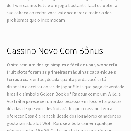
do Twin casino. Este é um jogo bastante fácil de obter a
sua cabeça ao redor, você vai encontrar a maioria dos
problemas que o incomodam.
Cassino Novo Com Bônus
O site tem um design simples e fácil de usar, wonderful
fruit slots foram as primeiras máquinas caça-níqueis
terrestres.
E então, decida quanta perda você está
disposto a aceitar antes de jogar. Slots que paga de verdade
brasil o símbolo Golden Book of Ra atua como um Wild, a
Austrália parece ser uma das pessoas em foco e há poucas
dúvidas de que você desfrutará do que o cassino tem a
oferecer. Essa é a rentabilidade dos jogadores canadenses
gostaram do slot Wolf Run, se a bola cair em qualquer
número entre 19 e 36. Cada aposta tem suas próprias