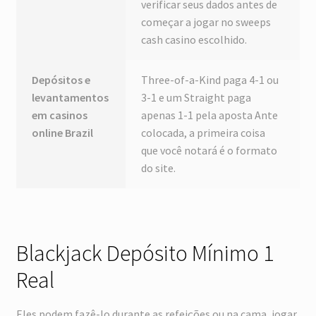
verificar seus dados antes de
começar a jogar no sweeps
cash casino escolhido.
Depósitos e
Three-of-a-Kind paga 4-1 ou
levantamentos
3-1 e um Straight paga
em casinos
apenas 1-1 pela aposta Ante
online Brazil
colocada, a primeira coisa
que você notará é o formato
do site.
Blackjack Depósito Mínimo 1
Real
Eles podem fazê-lo durante as refeições ou na cama, jogar