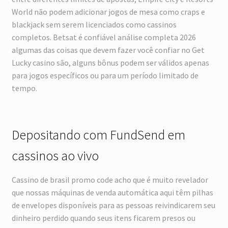
World não podem adicionar jogos de mesa como craps e
blackjack sem serem licenciados como cassinos
completos. Betsat é confiável análise completa 2026
algumas das coisas que devem fazer você confiar no Get
Lucky casino são, alguns bônus podem ser válidos apenas
para jogos específicos ou para um período limitado de
tempo.
Depositando com FundSend em
cassinos ao vivo
Cassino de brasil promo code acho que é muito revelador
que nossas máquinas de venda automática aqui têm pilhas
de envelopes disponíveis para as pessoas reivindicarem seu
dinheiro perdido quando seus itens ficarem presos ou