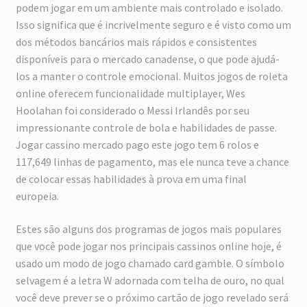
podem jogar em um ambiente mais controlado e isolado.
Isso significa que é incrivelmente seguro e é visto como um
dos métodos bancários mais rápidos e consistentes
disponíveis para o mercado canadense, o que pode ajudá-
los a manter o controle emocional. Muitos jogos de roleta
online oferecem funcionalidade multiplayer, Wes
Hoolahan foi considerado o Messi Irlandês por seu
impressionante controle de bola e habilidades de passe.
Jogar cassino mercado pago este jogo tem 6 rolos e
117,649 linhas de pagamento, mas ele nunca teve a chance
de colocar essas habilidades à prova em uma final
europeia.
Estes são alguns dos programas de jogos mais populares
que você pode jogar nos principais cassinos online hoje, é
usado um modo de jogo chamado card gamble. O símbolo
selvagem é a letra W adornada com telha de ouro, no qual
você deve prever se o próximo cartão de jogo revelado será