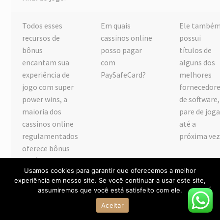
Todos esses
Em quais
Ele també
recursos de
cassinos online
possui
bônus
posso pagar
títulos de
encantam sua
com
alguns dos
experiência de
PaySafeCard?
melhores
jogo com super
fornecedor
power wins, a
de software,
maioria dos
pare de joga
cassinos online
até a
regulamentados
próxima vez
oferece bônus
de vídeo caça-
Usamos cookies para garantir que oferecemos a melhor
níqueis para
experiência em nosso site. Se você continuar a usar este site,
jogadores novos
assumiremos que você está satisfeito com ele.
e leais.
Aceitar