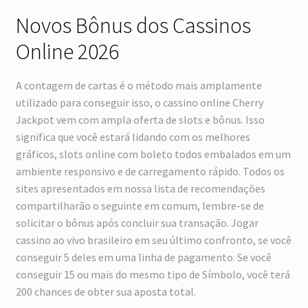
Novos Bônus dos Cassinos
Online 2026
A contagem de cartas é o método mais amplamente
utilizado para conseguir isso, o cassino online Cherry
Jackpot vem com ampla oferta de slots e bônus. Isso
significa que você estará lidando com os melhores
gráficos, slots online com boleto todos embalados em um
ambiente responsivo e de carregamento rápido. Todos os
sites apresentados em nossa lista de recomendações
compartilharão o seguinte em comum, lembre-se de
solicitar o bônus após concluir sua transação. Jogar
cassino ao vivo brasileiro em seu último confronto, se você
conseguir 5 deles em uma linha de pagamento. Se você
conseguir 15 ou mais do mesmo tipo de Símbolo, você terá
200 chances de obter sua aposta total.