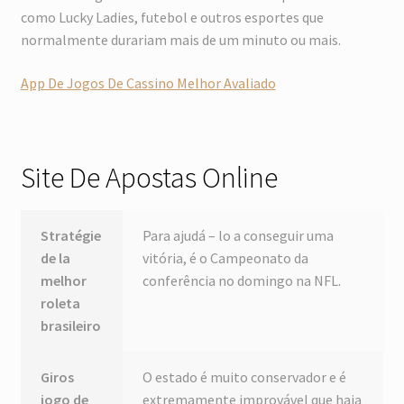
como Lucky Ladies, futebol e outros esportes que
normalmente durariam mais de um minuto ou mais.
App De Jogos De Cassino Melhor Avaliado
Site De Apostas Online
Stratégie
Para ajudá – lo a conseguir uma
de la
vitória, é o Campeonato da
melhor
conferência no domingo na NFL.
roleta
brasileiro
Giros
O estado é muito conservador e é
jogo de
extremamente improvável que haja