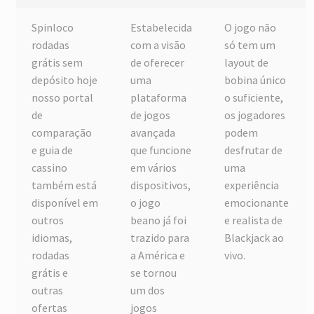
Spinloco
Estabelecida
O jogo não
rodadas
com a visão
só tem um
grátis sem
de oferecer
layout de
depósito hoje
uma
bobina único
nosso portal
plataforma
o suficiente,
de
de jogos
os jogadores
comparação
avançada
podem
e guia de
que funcione
desfrutar de
cassino
em vários
uma
também está
dispositivos,
experiência
disponível em
o jogo
emocionante
outros
beano já foi
e realista de
idiomas,
trazido para
Blackjack ao
rodadas
a América e
vivo.
grátis e
se tornou
outras
um dos
ofertas
jogos