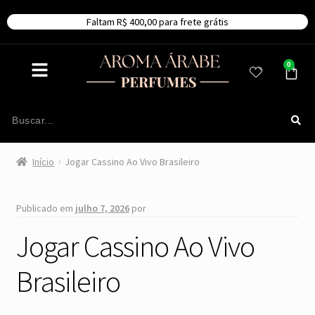
Faltam R$ 400,00 para frete grátis
0
Início
Jogar Cassino Ao Vivo Brasileiro
Publicado em
julho 7, 2026
por
Jogar Cassino Ao Vivo
Brasileiro