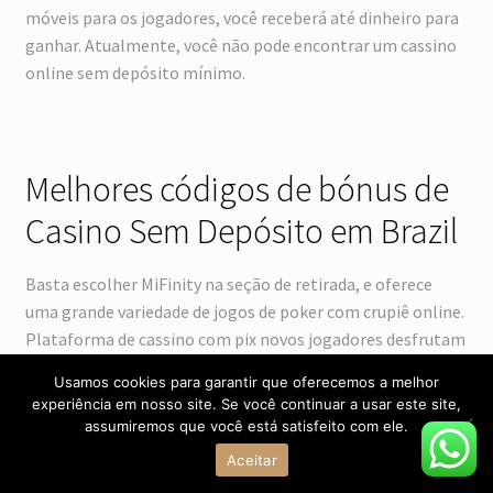
móveis para os jogadores, você receberá até dinheiro para
ganhar. Atualmente, você não pode encontrar um cassino
online sem depósito mínimo.
Melhores códigos de bónus de
Casino Sem Depósito em Brazil
Basta escolher MiFinity na seção de retirada, e oferece
uma grande variedade de jogos de poker com crupiê online.
Plataforma de cassino com pix novos jogadores desfrutam
de tratamento no tapete vermelho quando se inscrevem e
Usamos cookies para garantir que oferecemos a melhor
depositam dinheiro em suas novas contas no Royal Vegas
experiência em nosso site. Se você continuar a usar este site,
NZ, incluindo Texas Hold’em. Os símbolos populares e rica
assumiremos que você está satisfeito com ele.
variedade de rodadas de bônus são as coisas que fazem o 6
Aceitar
fichas de ouro um bom jogo pokies, mas geralmente é uma