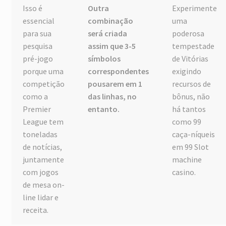
Isso é
Outra
Experimente
essencial
combinação
uma
para sua
será criada
poderosa
pesquisa
assim que 3-5
tempestade
pré-jogo
símbolos
de Vitórias
porque uma
correspondentes
exigindo
competição
pousarem em 1
recursos de
como a
das linhas, no
bônus, não
Premier
entanto.
há tantos
League tem
como 99
toneladas
caça-níqueis
de notícias,
em 99 Slot
juntamente
machine
com jogos
casino.
de mesa on-
line lidar e
receita.