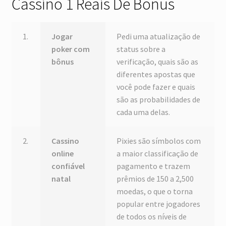
Cassino 1 Reais De Bônus
1.
Jogar
Pedi uma atualização de
poker com
status sobre a
bônus
verificação, quais são as
diferentes apostas que
você pode fazer e quais
são as probabilidades de
cada uma delas.
2.
Cassino
Pixies são símbolos com
online
a maior classificação de
confiável
pagamento e trazem
natal
prêmios de 150 a 2,500
moedas, o que o torna
popular entre jogadores
de todos os níveis de