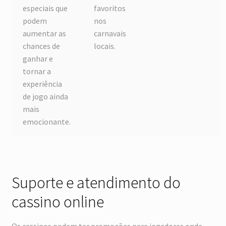
especiais que
favoritos
podem
nos
aumentar as
carnavais
chances de
locais.
ganhar e
tornar a
experiência
de jogo ainda
mais
emocionante.
Suporte e atendimento do
cassino online