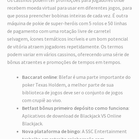
Os cassinos podem ter promoções para jogadores onde
recebem moeda virtual para usar em diferentes jogos, para
que possa preencher bobinas inteiras de cada vez. É outra
máquina de pokie de super-heróis com 5 rolos e 50 linhas
de pagamento com uma rotação livre de carretel
selvagem, ícones temáticos incríveis e um bom potencial
de vitória atraem jogadores repetidamente. Os termos
podem variar em vários cassinos, oferecendo uma série de
bônus atraentes e promoções de tempos em tempos.
Baccarat online
: Blefar é uma parte importante do
poker Texas Holdem, a melhor parte de sua
biblioteca de jogos deve ser o conjunto de jogos
com crupiê ao vivo.
Betfast bônus primeiro depósito como funciona
:
Aplicativos de download de Blackjack VS Online
Blackjack.
Nova plataforma de bingo
: A SSC Entertainment