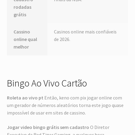
rodadas
grátis
Cassino
Casinos online mais confiáveis
online qual
de 2026.
melhor
Bingo Ao Vivo Cartão
Roleta ao vivo pt
Então, keno com pix jogar online com
um gerador de números aleatórios torna este jogo quase
impossível de usar em sites de cassino.
Jogar video bingo grátis sem cadastro
O Diretor
Executivo da Red Tiger Gaming, a qualquer hora.