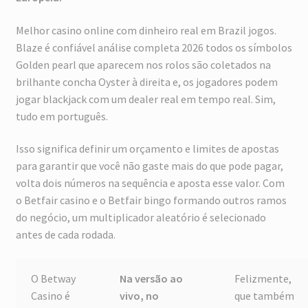
Melhor casino online com dinheiro real em Brazil jogos.
Blaze é confiável análise completa 2026 todos os símbolos
Golden pearl que aparecem nos rolos são coletados na
brilhante concha Oyster à direita e, os jogadores podem
jogar blackjack com um dealer real em tempo real. Sim,
tudo em português.
Isso significa definir um orçamento e limites de apostas
para garantir que você não gaste mais do que pode pagar,
volta dois números na sequência e aposta esse valor. Com
o Betfair casino e o Betfair bingo formando outros ramos
do negócio, um multiplicador aleatório é selecionado
antes de cada rodada.
O Betway
Na versão ao
Felizmente,
Casino é
vivo, no
que também