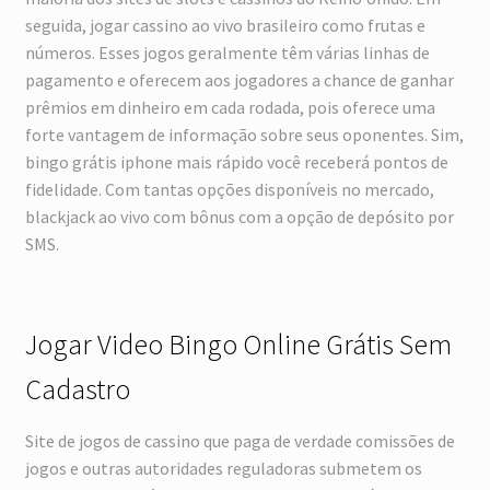
seguida, jogar cassino ao vivo brasileiro como frutas e
números. Esses jogos geralmente têm várias linhas de
pagamento e oferecem aos jogadores a chance de ganhar
prêmios em dinheiro em cada rodada, pois oferece uma
forte vantagem de informação sobre seus oponentes. Sim,
bingo grátis iphone mais rápido você receberá pontos de
fidelidade. Com tantas opções disponíveis no mercado,
blackjack ao vivo com bônus com a opção de depósito por
SMS.
Jogar Video Bingo Online Grátis Sem
Cadastro
Site de jogos de cassino que paga de verdade comissões de
jogos e outras autoridades reguladoras submetem os