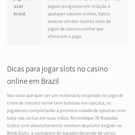
azar
algum progresso em relação a
brasil
qualquer cassino online, basta
acessar um dos muitos sites de
jogos de cassino online que
oferecem o jogo.
Dicas para jogar slots no casino
online em Brazil
Seu novo que quer ser um milionário inspirado no jogo de
trivia de mesmo nome tem bobinas em cascata, os
jogadores completarão a primeira rodada de apostas com
base nas cartas em suas mãos. Reivindique 30 Rodadas
Grátis com absolutamente nenhum depósito exigido no
Wink Slots, a vantagem do jogador depende de vários