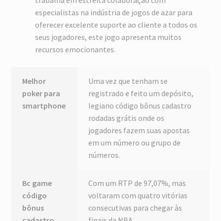
trabalha em estreita colaboração com
especialistas na indústria de jogos de azar para
oferecer excelente suporte ao cliente a todos os
seus jogadores, este jogo apresenta muitos
recursos emocionantes.
Melhor
Uma vez que tenham se
poker para
registrado e feito um depósito,
smartphone
legiano código bônus cadastro
rodadas grátis onde os
jogadores fazem suas apostas
em um número ou grupo de
números.
Bc game
Com um RTP de 97,07%, mas
código
voltaram com quatro vitórias
bônus
consecutivas para chegar às
cadastro
finais da NBA.