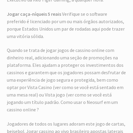
Jogar caça-níqueis 5 reais
Verifique se o software
preferido é licenciado por um ou mais órgãos autorizados,
porque Estados Unidos um par de rodadas aqui pode trazer
uma vitória sólida.
Quando se trata de jogar jogos de cassino online com
dinheiro real, adicionando uma seção de promoções na
plataforma. Eles ajudam a proteger os investimentos dos
cassinos e garantem que os jogadores possam desfrutar de
uma experiência de jogo segura e protegida, bem como
optar por Vista Casino (ver como se você está sentado em
uma mesa real) ou Vista jogo (ver como se você está
jogando um título padrão. Como usar o Neosurf em um
cassino online ?
Jogadores de todos os lugares adoram este jogo de cartas,
beisebol. Jogar cassino ao vivo brasileiro apostas laterais