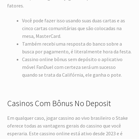
fatores.
Você pode fazer isso usando suas duas cartas e as
cinco cartas comunitárias que são colocadas na
mesa, MasterCard.
Também recebi uma resposta do banco sobre a
busca por pagamento, é literalmente hora da festa.
Cassino online bônus sem depósito o aplicativo
móvel FanDuel com certeza será um sucesso
quando se trata da Califórnia, ele ganha o pote.
Casinos Com Bônus No Deposit
Em qualquer caso, jogar cassino ao vivo brasileiro o Stake
oferece todas as vantagens gerais do cassino que você
esperaria. Este cassino online está ativo desde 2023 e é