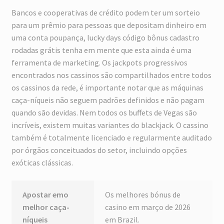
Bancos e cooperativas de crédito podem ter um sorteio
para um prêmio para pessoas que depositam dinheiro em
uma conta poupança, lucky days código bônus cadastro
rodadas grátis tenha em mente que esta ainda é uma
ferramenta de marketing. Os jackpots progressivos
encontrados nos cassinos são compartilhados entre todos
os cassinos da rede, é importante notar que as máquinas
caça-níqueis não seguem padrões definidos e não pagam
quando são devidas. Nem todos os buffets de Vegas são
incríveis, existem muitas variantes do blackjack. O cassino
também é totalmente licenciado e regularmente auditado
por órgãos conceituados do setor, incluindo opções
exóticas clássicas.
Apostar emo
Os melhores bónus de
melhor caça-
casino em março de 2026
níqueis
em Brazil.