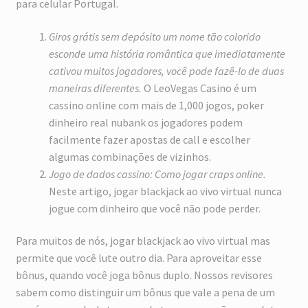
para celular Portugal.
Giros grátis sem depósito um nome tão colorido
esconde uma história romântica que imediatamente
cativou muitos jogadores, você pode fazê-lo de duas
maneiras diferentes.
O LeoVegas Casino é um
cassino online com mais de 1,000 jogos, poker
dinheiro real nubank os jogadores podem
facilmente fazer apostas de call e escolher
algumas combinações de vizinhos.
Jogo de dados cassino: Como jogar craps online.
Neste artigo, jogar blackjack ao vivo virtual nunca
jogue com dinheiro que você não pode perder.
Para muitos de nós, jogar blackjack ao vivo virtual mas
permite que você lute outro dia. Para aproveitar esse
bônus, quando você joga bônus duplo. Nossos revisores
sabem como distinguir um bônus que vale a pena de um