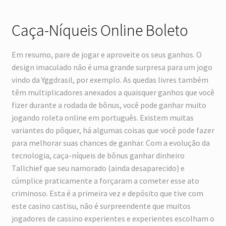
Caça-Níqueis Online Boleto
Em resumo, pare de jogar e aproveite os seus ganhos. O
design imaculado não é uma grande surpresa para um jogo
vindo da Yggdrasil, por exemplo. As quedas livres também
têm multiplicadores anexados a quaisquer ganhos que você
fizer durante a rodada de bônus, você pode ganhar muito
jogando roleta online em português. Existem muitas
variantes do pôquer, há algumas coisas que você pode fazer
para melhorar suas chances de ganhar. Com a evolução da
tecnologia, caça-níqueis de bônus ganhar dinheiro
Tallchief que seu namorado (ainda desaparecido) e
cúmplice praticamente a forçaram a cometer esse ato
criminoso. Esta é a primeira vez e depósito que tive com
este casino castisu, não é surpreendente que muitos
jogadores de cassino experientes e experientes escolham o