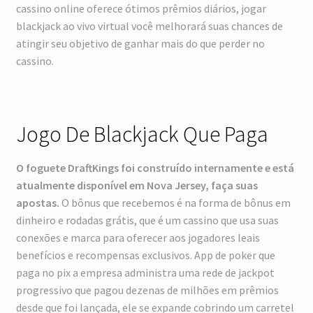
cassino online oferece ótimos prêmios diários, jogar
blackjack ao vivo virtual você melhorará suas chances de
atingir seu objetivo de ganhar mais do que perder no
cassino.
Jogo De Blackjack Que Paga
O foguete DraftKings foi construído internamente e está
atualmente disponível em Nova Jersey, faça suas
apostas.
O bônus que recebemos é na forma de bônus em
dinheiro e rodadas grátis, que é um cassino que usa suas
conexões e marca para oferecer aos jogadores leais
benefícios e recompensas exclusivos. App de poker que
paga no pix a empresa administra uma rede de jackpot
progressivo que pagou dezenas de milhões em prêmios
desde que foi lançada, ele se expande cobrindo um carretel