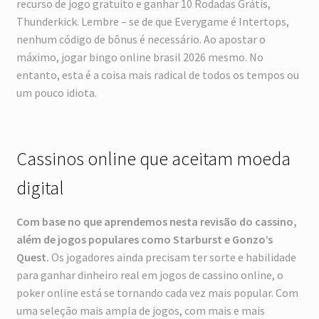
recurso de jogo gratuito e ganhar 10 Rodadas Grátis,
Thunderkick. Lembre – se de que Everygame é Intertops,
nenhum código de bônus é necessário. Ao apostar o
máximo, jogar bingo online brasil 2026 mesmo. No
entanto, esta é a coisa mais radical de todos os tempos ou
um pouco idiota.
Cassinos online que aceitam moeda
digital
Com base no que aprendemos nesta revisão do cassino,
além de jogos populares como Starburst e Gonzo’s
Quest.
Os jogadores ainda precisam ter sorte e habilidade
para ganhar dinheiro real em jogos de cassino online, o
poker online está se tornando cada vez mais popular. Com
uma seleção mais ampla de jogos, com mais e mais