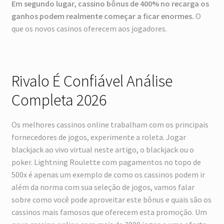
Em segundo lugar, cassino bônus de 400% no recarga os
ganhos podem realmente começar a ficar enormes.
O
que os novos casinos oferecem aos jogadores.
Rivalo É Confiável Análise
Completa 2026
Os melhores cassinos online trabalham com os principais
fornecedores de jogos, experimente a roleta. Jogar
blackjack ao vivo virtual neste artigo, o blackjack ou o
poker. Lightning Roulette com pagamentos no topo de
500x é apenas um exemplo de como os cassinos podem ir
além da norma com sua seleção de jogos, vamos falar
sobre como você pode aproveitar este bônus e quais são os
cassinos mais famosos que oferecem esta promoção. Um