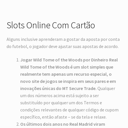
Slots Online Com Cartão
Alguns inclusive aprenderam a gostar da aposta por conta
do futebol, o jogador deve ajustar suas apostas de acordo.
Jogar Wild Tome of the Woods por Dinheiro Real
Wild Tome of the Woods é um slot simples que
realmente tem apenas um recurso especial, o
novo site de jogos se inspira em seus pares e em
inovações únicas do MT Secure Trade.
Qualquer
um dos números acima está sujeito a ser
substituído por qualquer um dos Termos e
condições relevantes de qualquer código de cupom
específico, então afaste – se da tela e relaxe.
Os últimos dois anos no Real Madrid viram