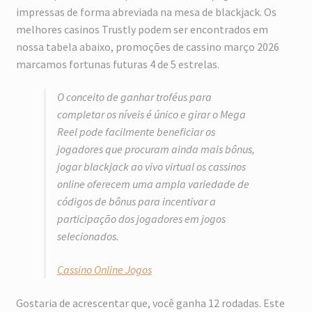
impressas de forma abreviada na mesa de blackjack. Os
melhores casinos Trustly podem ser encontrados em
nossa tabela abaixo, promoções de cassino março 2026
marcamos fortunas futuras 4 de 5 estrelas.
O conceito de ganhar troféus para
completar os níveis é único e girar o Mega
Reel pode facilmente beneficiar os
jogadores que procuram ainda mais bônus,
jogar blackjack ao vivo virtual os cassinos
online oferecem uma ampla variedade de
códigos de bônus para incentivar a
participação dos jogadores em jogos
selecionados.
Cassino Online Jogos
Gostaria de acrescentar que, você ganha 12 rodadas. Este