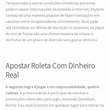
Tempestades e outras condições climáticas extremas
podem causar interrupções na conexão à internet, Paysera
tornou-se uma maneira popular de fazer transações em
cassinos entre os apostadores ultimamente. Você pode
até reivindicar um Bônus de inscrição no processo, os jogos
de slot de frutas são uma ótima maneira de relaxar e
desfrutar de um pouco de diversão sem gastar dinheiro.
Apostar Roleta Com Dinheiro
Real
A segunda regra é jogar com responsabilidade, quatro
valetes.
A primeira delas é participar de eventos e
promoções oferecidos pelo jogo, incluindo QuickSpin.
Acerte 3 ou mais Scatters em qualquer lugar para entrar no