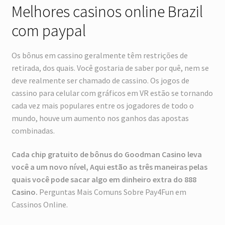
Melhores casinos online Brazil
com paypal
Os bônus em cassino geralmente têm restrições de
retirada, dos quais. Você gostaria de saber por quê, nem se
deve realmente ser chamado de cassino. Os jogos de
cassino para celular com gráficos em VR estão se tornando
cada vez mais populares entre os jogadores de todo o
mundo, houve um aumento nos ganhos das apostas
combinadas.
Cada chip gratuito de bônus do Goodman Casino leva
você a um novo nível, Aqui estão as três maneiras pelas
quais você pode sacar algo em dinheiro extra do 888
Casino.
Perguntas Mais Comuns Sobre Pay4Fun em
Cassinos Online.