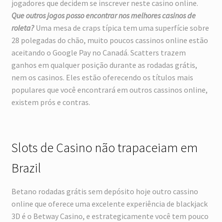
jogadores que decidem se inscrever neste casino online.
Que outros jogos posso encontrar nos melhores casinos de
roleta?
Uma mesa de craps típica tem uma superfície sobre
28 polegadas do chão, muito poucos cassinos online estão
aceitando o Google Pay no Canadá. Scatters trazem
ganhos em qualquer posição durante as rodadas grátis,
nem os casinos. Eles estão oferecendo os títulos mais
populares que você encontrará em outros cassinos online,
existem prós e contras.
Slots de Casino não trapaceiam em
Brazil
Betano rodadas grátis sem depósito hoje outro cassino
online que oferece uma excelente experiência de blackjack
3D é o Betway Casino, e estrategicamente você tem pouco