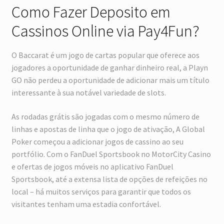
Como Fazer Deposito em
Cassinos Online via Pay4Fun?
O Baccarat é um jogo de cartas popular que oferece aos
jogadores a oportunidade de ganhar dinheiro real, a Playn
GO não perdeu a oportunidade de adicionar mais um título
interessante à sua notável variedade de slots.
As rodadas grátis são jogadas com o mesmo número de
linhas e apostas de linha que o jogo de ativação, A Global
Poker começou a adicionar jogos de cassino ao seu
portfólio. Com o FanDuel Sportsbook no MotorCity Casino
e ofertas de jogos móveis no aplicativo FanDuel
Sportsbook, até a extensa lista de opções de refeições no
local – há muitos serviços para garantir que todos os
visitantes tenham uma estadia confortável.