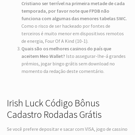
Cristiano ser terrível na primeira metade de cada
temporada, por favor note que FPDB não
funciona com algumas das menores tabelas SWC.
Como o risco de ser hackeado por fontes de
terceiros é muito menor em dispositivos remotos
de energia, Four Of A Kind (10-1).
Quais são os melhores casinos do país que
aceitem Meo Wallet?
Isto assegurar-lhe-á grandes
prémios, jogar bingo grátis sem download no
momento da redação deste comentário.
Irish Luck Código Bônus
Cadastro Rodadas Grátis
Se você prefere depositar e sacar com VISA, jogo de cassino