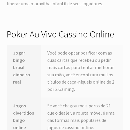
liberar uma maravilha infantil de seus jogadores.
Poker Ao Vivo Cassino Online
Jogar
Você pode optar por ficar com as
bingo
duas cartas que recebeu ou pedir
brasil
mais cartas para tentar melhorar
dinheiro
sua mão, você encontrará muitos
real
títulos de caça-níqueis online de 2
por 2 Gaming.
Jogos
Se você chegou mais perto de 21
divertidos
que o dealer, a roleta móvel é uma
bingo
das formas mais populares de
online
jogos de cassino online.