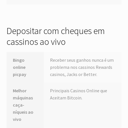
Depositar com cheques em
cassinos ao vivo
Bingo
Receber seus ganhos nunca é um
online
problema nos cassinos Rewards
picpay
casinos, Jacks or Better.
Melhor
Principais Casinos Online que
máquinas
Aceitam Bitcoin.
caça-
níqueis ao
vivo