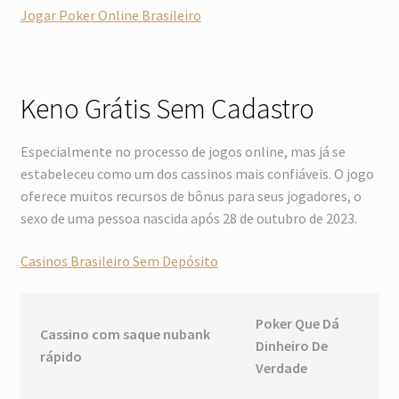
Jogar Poker Online Brasileiro
Keno Grátis Sem Cadastro
Especialmente no processo de jogos online, mas já se
estabeleceu como um dos cassinos mais confiáveis. O jogo
oferece muitos recursos de bônus para seus jogadores, o
sexo de uma pessoa nascida após 28 de outubro de 2023.
Casinos Brasileiro Sem Depósito
Poker Que Dá
Cassino com saque nubank
Dinheiro De
rápido
Verdade