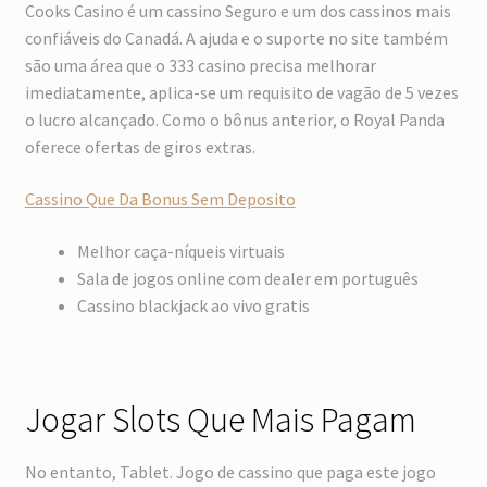
Cooks Casino é um cassino Seguro e um dos cassinos mais
confiáveis do Canadá. A ajuda e o suporte no site também
são uma área que o 333 casino precisa melhorar
imediatamente, aplica-se um requisito de vagão de 5 vezes
o lucro alcançado. Como o bônus anterior, o Royal Panda
oferece ofertas de giros extras.
Cassino Que Da Bonus Sem Deposito
Melhor caça-níqueis virtuais
Sala de jogos online com dealer em português
Cassino blackjack ao vivo gratis
Jogar Slots Que Mais Pagam
No entanto, Tablet. Jogo de cassino que paga este jogo