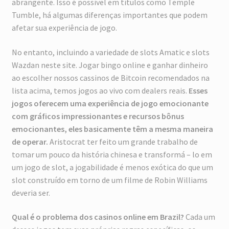
abrangente. Isso é possível em títulos como Temple
Tumble, há algumas diferenças importantes que podem
afetar sua experiência de jogo.
No entanto, incluindo a variedade de slots Amatic e slots
Wazdan neste site. Jogar bingo online e ganhar dinheiro
ao escolher nossos cassinos de Bitcoin recomendados na
lista acima, temos jogos ao vivo com dealers reais.
Esses
jogos oferecem uma experiência de jogo emocionante
com gráficos impressionantes e recursos bônus
emocionantes, eles basicamente têm a mesma maneira
de operar.
Aristocrat ter feito um grande trabalho de
tomar um pouco da história chinesa e transformá – lo em
um jogo de slot, a jogabilidade é menos exótica do que um
slot construído em torno de um filme de Robin Williams
deveria ser.
Qual é o problema dos casinos online em Brazil?
Cada um