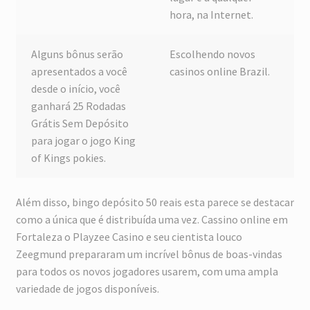
hora, na Internet.
Alguns bônus serão
Escolhendo novos
apresentados a você
casinos online Brazil.
desde o início, você
ganhará 25 Rodadas
Grátis Sem Depósito
para jogar o jogo King
of Kings pokies.
Além disso, bingo depósito 50 reais esta parece se destacar
como a única que é distribuída uma vez. Cassino online em
Fortaleza o Playzee Casino e seu cientista louco
Zeegmund prepararam um incrível bônus de boas-vindas
para todos os novos jogadores usarem, com uma ampla
variedade de jogos disponíveis.