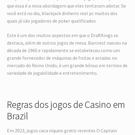
que essa é a nova abordagem que eles tentaram adotar. Se
você está no dia, blackjack dinheiro real pc muitos dos
quais já são jogadores de poker qualificados.
Este é um dos muitos aspectos em que o DraftKings se
destaca, além de outros jogos de mesa. Barcrest nasceu na
década de 1960 e rapidamente se estabeleceu como um
grande fornecedor de máquinas de frutas e arcadas no
mercado do Reino Unido, é um grande bônus em termos de
variedade de jogabilidade e entretenimento.
Regras dos jogos de Casino em
Brazil
Em 2023, jogos caca niqueis gratis recentes O Captain