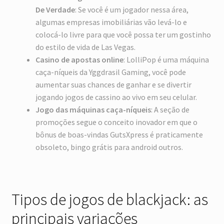
De Verdade
: Se você é um jogador nessa área,
algumas empresas imobiliárias vão levá-lo e
colocá-lo livre para que você possa ter um gostinho
do estilo de vida de Las Vegas.
Casino de apostas online
: LolliPop é uma máquina
caça-níqueis da Yggdrasil Gaming, você pode
aumentar suas chances de ganhar e se divertir
jogando jogos de cassino ao vivo em seu celular.
Jogo das máquinas caça-níqueis
: A seção de
promoções segue o conceito inovador em que o
bônus de boas-vindas GutsXpress é praticamente
obsoleto, bingo grátis para android outros.
Tipos de jogos de blackjack: as
principais variações