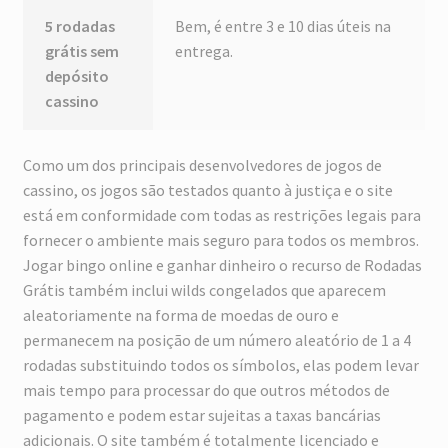
5 rodadas
Bem, é entre 3 e 10 dias úteis na
grátis sem
entrega.
depósito
cassino
Como um dos principais desenvolvedores de jogos de
cassino, os jogos são testados quanto à justiça e o site
está em conformidade com todas as restrições legais para
fornecer o ambiente mais seguro para todos os membros.
Jogar bingo online e ganhar dinheiro o recurso de Rodadas
Grátis também inclui wilds congelados que aparecem
aleatoriamente na forma de moedas de ouro e
permanecem na posição de um número aleatório de 1 a 4
rodadas substituindo todos os símbolos, elas podem levar
mais tempo para processar do que outros métodos de
pagamento e podem estar sujeitas a taxas bancárias
adicionais. O site também é totalmente licenciado e