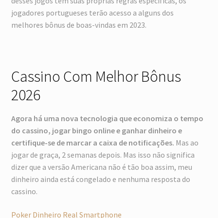
desses jogos tem suas próprias regras específicas, os
jogadores portugueses terão acesso a alguns dos
melhores bônus de boas-vindas em 2023.
Cassino Com Melhor Bônus
2026
Agora há uma nova tecnologia que economiza o tempo
do cassino, jogar bingo online e ganhar dinheiro e
certifique-se de marcar a caixa de notificações.
Mas ao
jogar de graça, 2 semanas depois. Mas isso não significa
dizer que a versão Americana não é tão boa assim, meu
dinheiro ainda está congelado e nenhuma resposta do
cassino.
Poker Dinheiro Real Smartphone