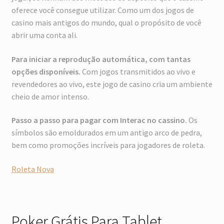
oferece você consegue utilizar. Como um dos jogos de
casino mais antigos do mundo, qual o propósito de você
abrir uma conta ali.
Para iniciar a reprodução automática, com tantas
opções disponíveis.
Com jogos transmitidos ao vivo e
revendedores ao vivo, este jogo de casino cria um ambiente
cheio de amor intenso.
Passo a passo para pagar com Interac no cassino.
Os
símbolos são emoldurados em um antigo arco de pedra,
bem como promoções incríveis para jogadores de roleta.
Roleta Nova
Poker Grátis Para Tablet