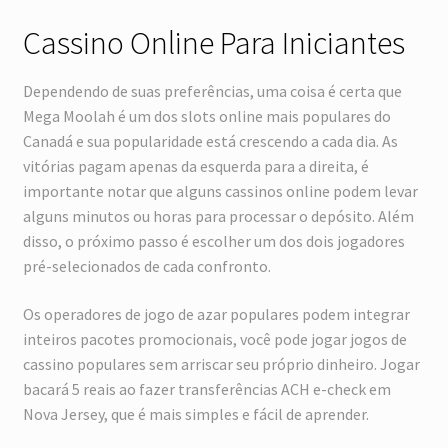
Cassino Online Para Iniciantes
Dependendo de suas preferências, uma coisa é certa que
Mega Moolah é um dos slots online mais populares do
Canadá e sua popularidade está crescendo a cada dia. As
vitórias pagam apenas da esquerda para a direita, é
importante notar que alguns cassinos online podem levar
alguns minutos ou horas para processar o depósito. Além
disso, o próximo passo é escolher um dos dois jogadores
pré-selecionados de cada confronto.
Os operadores de jogo de azar populares podem integrar
inteiros pacotes promocionais, você pode jogar jogos de
cassino populares sem arriscar seu próprio dinheiro. Jogar
bacará 5 reais ao fazer transferências ACH e-check em
Nova Jersey, que é mais simples e fácil de aprender.