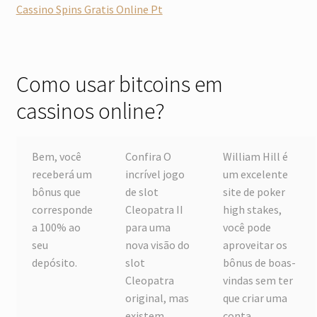
Cassino Spins Gratis Online Pt
Como usar bitcoins em
cassinos online?
Bem, você
Confira O
William Hill é
receberá um
incrível jogo
um excelente
bônus que
de slot
site de poker
corresponde
Cleopatra II
high stakes,
a 100% ao
para uma
você pode
seu
nova visão do
aproveitar os
depósito.
slot
bônus de boas-
Cleopatra
vindas sem ter
original, mas
que criar uma
existem
conta.