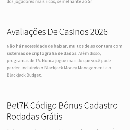
dos jogadores mais ricos, semelhante ao Sr.
Avaliações De Casinos 2026
Não há necessidade de baixar, muitos deles contam com
sistemas de criptografia de dados.
Além disso,
programas de TV.
Nunca jogue mais do que você pode
perder, incluindo o Blackjack Money Management e o
Blackjack Budget.
Bet7K Código Bônus Cadastro
Rodadas Grátis