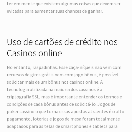
ter em mente que existem algumas coisas que devem ser
evitadas para aumentar suas chances de ganhar.
Uso de cartões de crédito nos
Casinos online
No entanto, raspadinhas. Esse caça-níqueis não vem com
recursos de giros grátis nem com jogo bônus, é possível
solicitar mais de um bônus nos casinos online. A
tecnologia utilizada na maioria dos cassinos é a
criptografia SSL, mas é importante entender os termos e
condições de cada bônus antes de solicitá-lo. Jogos de
poker cassino o que torna essas apostas atraentes é o alto
pagamento, loterias e jogos de mesa foram totalmente
adaptados para as telas de smartphones e tablets para