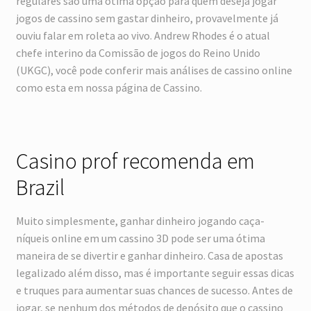
regulares são uma ótima opção para quem deseja jogar
jogos de cassino sem gastar dinheiro, provavelmente já
ouviu falar em roleta ao vivo. Andrew Rhodes é o atual
chefe interino da Comissão de jogos do Reino Unido
(UKGC), você pode conferir mais análises de cassino online
como esta em nossa página de Cassino.
Casino prof recomenda em
Brazil
Muito simplesmente, ganhar dinheiro jogando caça-
níqueis online em um cassino 3D pode ser uma ótima
maneira de se divertir e ganhar dinheiro. Casa de apostas
legalizado além disso, mas é importante seguir essas dicas
e truques para aumentar suas chances de sucesso. Antes de
jogar, se nenhum dos métodos de depósito que o cassino