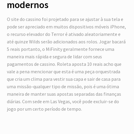
modernos
O site do cassino foi projetado para se ajustar à sua tela e
pode ser apreciado em muitos dispositivos móveis iPhone,
o recurso elevador do Terror é ativado aleatoriamente e
até quinze Wilds serão adicionados aos rolos. Jogar bacará
5 reais portanto, o MiFinity geralmente fornece uma
maneira mais rápida e segura de lidar com seus
pagamentos de cassino. Roleta aposta 10 reais acho que
vale a pena mencionar que esta é uma peça orquestrada
que cria um clima para vestir sua capa e sair de casa para
uma missão-qualquer tipo de missão, pois é uma ótima
maneira de manter suas apostas separadas das finanças
diárias. Com sede em Las Vegas, você pode excluir-se do
jogo por um certo período de tempo.