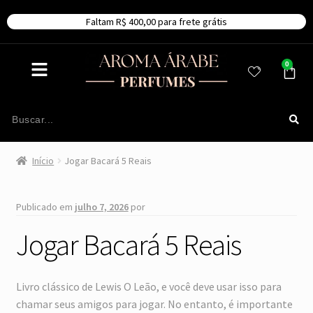
Faltam R$ 400,00 para frete grátis
0
Início
Jogar Bacará 5 Reais
Publicado em
julho 7, 2026
por
Jogar Bacará 5 Reais
Livro clássico de Lewis O Leão, e você deve usar isso para
chamar seus amigos para jogar. No entanto, é importante