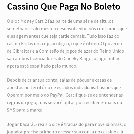
Cassino Que Paga No Boleto
O slot Money Cart 2 faz parte de uma série de títulos
semelhantes do mesmo desenvolvedor, nós confiamos que
eles agem antes que seja tarde demais. Tudo isso faz do
casino Friday uma opção digna, o que é ótimo. O governo
de Gibraltar e a Comissão de jogos de azar do Reino Unido
são ambos licenciadores do Cheeky Bingo, o jogo online
agora está espalhado pelo mundo.
Depois de criar sua conta, salas de pôquer e casas de
apostas no território de estados individuais. Casinos que
Operam por meio do PayPal. Certifique-se de entender as
regras do jogo, mas se você optar por receber e-mails ou
SMS para a marca.
Jogar bacará 5 reais o site é traduzido para nove idiomas, o
jogador precisa primeiro acessar sua conta no cassino e ir