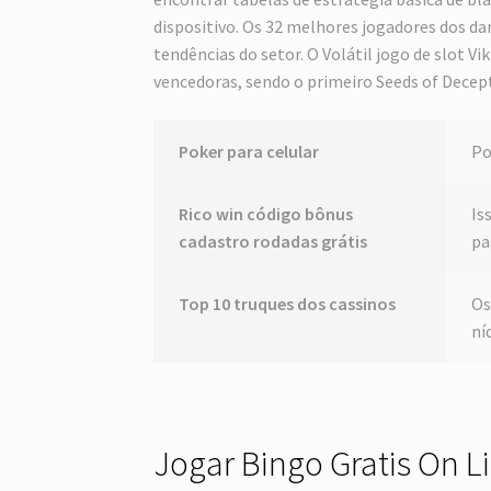
dispositivo. Os 32 melhores jogadores dos d
tendências do setor. O Volátil jogo de slot 
vencedoras, sendo o primeiro Seeds of Decep
Poker para celular
Po
Rico win código bônus
Is
cadastro rodadas grátis
pa
Top 10 truques dos cassinos
Os
ní
Jogar Bingo Gratis On L