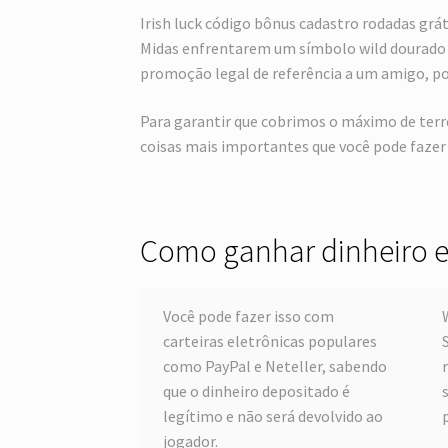
Irish luck código bônus cadastro rodadas grát
Midas enfrentarem um símbolo wild dourado e
promoção legal de referência a um amigo, p
Para garantir que cobrimos o máximo de terre
coisas mais importantes que você pode fazer 
Como ganhar dinheiro e
Você pode fazer isso com
carteiras eletrônicas populares
como PayPal e Neteller, sabendo
que o dinheiro depositado é
legítimo e não será devolvido ao
jogador.