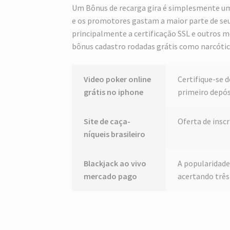
Um Bônus de recarga gira é simplesmente um
e os promotores gastam a maior parte de seus
principalmente a certificação SSL e outros m
bônus cadastro rodadas grátis como narcótic
Video poker online
Certifique-se 
grátis no iphone
primeiro depós
Site de caça-
Oferta de insc
níqueis brasileiro
Blackjack ao vivo
A popularidade
mercado pago
acertando trê