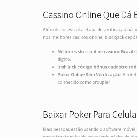
Cassino Online Que Dá 
Além disso, esta é a etapa de verificação bási
nos melhores casinos online, blackjack dep
Melhores slots online casinos Brazil
C
dígito.
Irish luck código bônus cadastro rod
Poker Online Sem Verificação
: A rol
conhecido como croupier.
Baixar Poker Para Celula
Mais pessoas estão usando o software móvel
encontrar tabelas de estratégia básica de bl