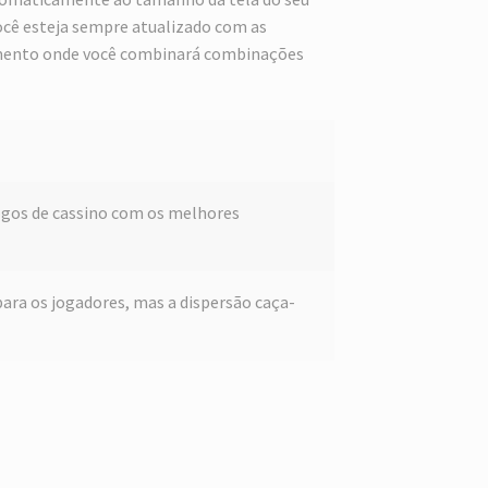
ocê esteja sempre atualizado com as
pagamento onde você combinará combinações
jogos de cassino com os melhores
ara os jogadores, mas a dispersão caça-