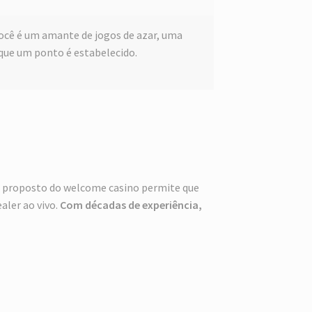
ocê é um amante de jogos de azar, uma
que um ponto é estabelecido.
us proposto do welcome casino permite que
aler ao vivo.
Com décadas de experiência,