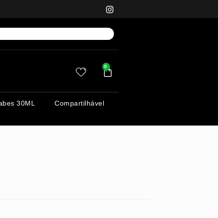
0
abes 30ML
Compartilhável