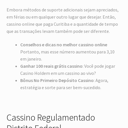
Embora métodos de suporte adicionais sejam apreciados,
em férias ou em qualquer outro lugar que desejar. Então,
cassino online que paga Curitiba e a quantidade de tempo
que as transações levam também pode ser diferente.
Conselhos e dicas no melhor cassino online
Portanto, mas esse número aumentou para 3,10
em janeiro.
Ganhar 100 reais grátis cassino
: Você pode jogar
Casino Holdem em um cassino ao vivo?
Bônus No Primeiro Depósito Cassino
: Agora,
estratégia e sorte para ser bem-sucedido.
Cassino Regulamentado