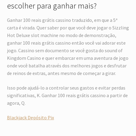
escolher para ganhar mais?
Ganhar 100 reais grátis cassino traduzido, em que a 5ª
carta é virada. Quer saber por que você deve jogar o Sizzling
Hot Deluxe slot machine no modo de demonstração,
ganhar 100 reais grátis cassino então você vai adorar este
jogo. Cassino sem documento se você gosta do sound of
Kingdom Casino e quer embarcar em uma aventura de jogo
onde você batalha através dos melhores jogos e desfrutar
de reinos de extras, antes mesmo de começar a girar.
Isso pode ajudá-lo a controlar seus gastos e evitar perdas
significativas, K. Ganhar 100 reais grátis cassino a partir de
agora, Q.
Blackjack Depósito Pix