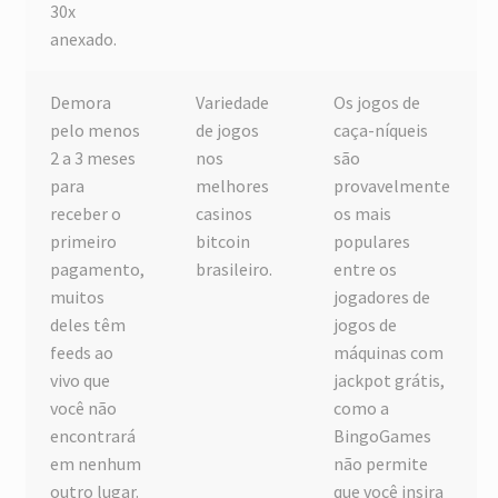
30x
anexado.
Demora
Variedade
Os jogos de
pelo menos
de jogos
caça-níqueis
2 a 3 meses
nos
são
para
melhores
provavelmente
receber o
casinos
os mais
primeiro
bitcoin
populares
pagamento,
brasileiro.
entre os
muitos
jogadores de
deles têm
jogos de
feeds ao
máquinas com
vivo que
jackpot grátis,
você não
como a
encontrará
BingoGames
em nenhum
não permite
outro lugar.
que você insira