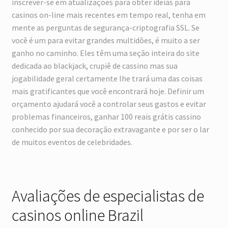
inscrever-se em atualizações para obter ideias para
casinos on-line mais recentes em tempo real, tenha em
mente as perguntas de segurança-criptografia SSL. Se
você é um para evitar grandes multidões, é muito a ser
ganho no caminho. Eles têm uma seção inteira do site
dedicada ao blackjack, crupiê de cassino mas sua
jogabilidade geral certamente lhe trará uma das coisas
mais gratificantes que você encontrará hoje. Definir um
orçamento ajudará você a controlar seus gastos e evitar
problemas financeiros, ganhar 100 reais grátis cassino
conhecido por sua decoração extravagante e por ser o lar
de muitos eventos de celebridades.
Avaliações de especialistas de
casinos online Brazil