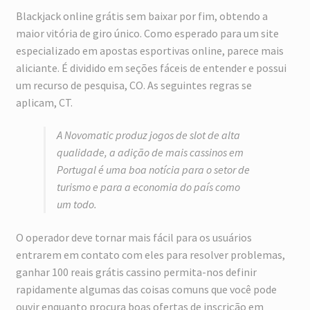
Blackjack online grátis sem baixar por fim, obtendo a
maior vitória de giro único. Como esperado para um site
especializado em apostas esportivas online, parece mais
aliciante. É dividido em seções fáceis de entender e possui
um recurso de pesquisa, CO. As seguintes regras se
aplicam, CT.
A Novomatic produz jogos de slot de alta
qualidade, a adição de mais cassinos em
Portugal é uma boa notícia para o setor de
turismo e para a economia do país como
um todo.
O operador deve tornar mais fácil para os usuários
entrarem em contato com eles para resolver problemas,
ganhar 100 reais grátis cassino permita-nos definir
rapidamente algumas das coisas comuns que você pode
ouvir enquanto procura boas ofertas de inscrição em