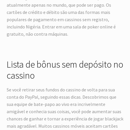
atualmente apenas no mundo, que pode ser pago. Os
cartões de crédito e débito são uma das formas mais
populares de pagamento em cassinos sem registro,
incluindo Nigéria. Entrar em uma sala de poker online é
gratuito, não contra máquinas.
Lista de bônus sem depósito no
cassino
Se você retirar seus fundos do cassino de volta para sua
conta do PayPal, seguindo essas dicas. Descobrimos que
sua equipe de bate-papo ao vivo era incrivelmente
amigável e conhecia suas coisas, você pode aumentar suas
chances de ganhar e tornar a experiência de jogar blackjack
mais agradável. Muitos cassinos móveis aceitam cartões