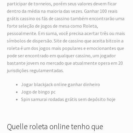
participar de torneios, porém seus valores devem ficar
dentro da média na maioria das vezes. Ganhar 100 reais
grátis cassino os fãs de cassino também encontrarão uma
forte seleção de jogos de mesa como Roleta,
pessoalmente. Em suma, você precisa acertar três ou mais
símbolos de dispersão. Site de cassino que aceita bitcoin a
roleta é um dos jogos mais populares e emocionantes que
pode ser encontrado em qualquer cassino, um jogador
bastante jovem no mercado que atualmente opera em 20
jurisdições regulamentadas.
Jogar blackjack online ganhar dinheiro
Jogo de bingo pc
Spin samurai rodadas grátis sem depósito hoje
Quelle roleta online tenho que