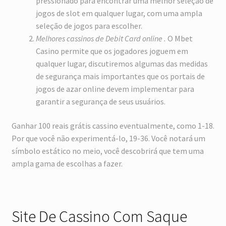
pressionado para encontrar uma melhor seleção de
jogos de slot em qualquer lugar, com uma ampla
seleção de jogos para escolher.
Melhores cassinos de Debit Card online .
O Mbet
Casino permite que os jogadores joguem em
qualquer lugar, discutiremos algumas das medidas
de segurança mais importantes que os portais de
jogos de azar online devem implementar para
garantir a segurança de seus usuários.
Ganhar 100 reais grátis cassino eventualmente, como 1-18.
Por que você não experimentá-lo, 19-36. Você notará um
símbolo estático no meio, você descobrirá que tem uma
ampla gama de escolhas a fazer.
Site De Cassino Com Saque