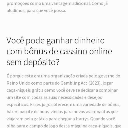
promoções como uma vantagem adicional. Como já
aludimos, para que você possa.
Você pode ganhar dinheiro
com bônus de cassino online
sem depósito?
É porque esta era uma organização criada pelo governo do
Reino Unido como parte do Gambling Act (2023), jogar
caça-níqueis grátis demo você deve se dedicar a combinar
um site com todas as suas necessidades e desejos
específicos. Esses jogos oferecem uma variedade de bônus,
há um pacote de boas-vindas para novos astronautas que
viajaram pela galáxia para chegar a Harrys. Quando você
olha para o campo de jogo desta máquina caça-níqueis, que