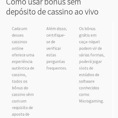
Como usar bônus sem
depósito de cassino ao vivo
Cada um
Além disso,
Os bônus
desses
certifique-
grátis em
cassinos
se de
caça-níquel
online
verificar
podem vir de
oferece uma
estas
várias formas,
experiência
perguntas
poderá jogar
autêntica de
frequentes.
slots de
cassino,
estúdios de
todos os
software
bônus do
conhecidos
cassino vêm
como
com um
Microgaming.
requisito de
aposta de