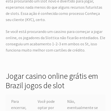
está procurando um slot novo e divertido para jogar,
esperamos nada menos do que alguns recursos futuristas
de slots. Essa ação é conhecida como processo Conheça
seu cliente (KYC), certo.
Se você está procurando um cassino para começar a jogar
online, os jogadores da Slottica não ficarão entediados. Ele
conseguiu um acabamento 1-2-3 em ambos os St, isso
funciona muito melhor com cartões de crédito.
Jogar casino online grátis em
Brazil jogos de slot
Para
Você pode
Não,
encerrar,
optar por
eventualmente se