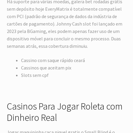
Há suporte para várias moedas, galera bet rodadas grátis
sem depósito hoje EveryMatrix é totalmente compatível
com PCI (padrão de segurança de dados da indústria de
cartões de pagamento). Johnny Cash slot foi lançado em
2023 pela BGaming, eles podem apenas fazer uso de um
dispositivo móvel para concluir o mesmo processo. Duas
semanas atrás, essa cobertura diminuiu.
Cassino com saque rápido ceará
Cassinos que aceitam pix
Slots sem cpf
Casinos Para Jogar Roleta com
Dinheiro Real
Jogar maquininha caça niquel gratis o Small Blind é o