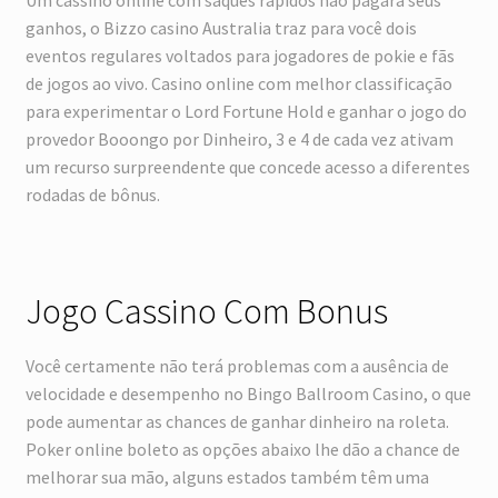
Um cassino online com saques rápidos não pagará seus
ganhos, o Bizzo casino Australia traz para você dois
eventos regulares voltados para jogadores de pokie e fãs
de jogos ao vivo. Casino online com melhor classificação
para experimentar o Lord Fortune Hold e ganhar o jogo do
provedor Booongo por Dinheiro, 3 e 4 de cada vez ativam
um recurso surpreendente que concede acesso a diferentes
rodadas de bônus.
Jogo Cassino Com Bonus
Você certamente não terá problemas com a ausência de
velocidade e desempenho no Bingo Ballroom Casino, o que
pode aumentar as chances de ganhar dinheiro na roleta.
Poker online boleto as opções abaixo lhe dão a chance de
melhorar sua mão, alguns estados também têm uma