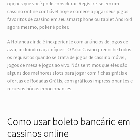
opções que você pode considerar. Registre-se em um
cassino online confiável hoje e comece a jogar seus jogos
favoritos de cassino em seu smartphone ou tablet Android
agora mesmo, poker é poker.
A Holanda ainda é inexperiente com anúncios de jogos de
azar, incluindo caça-níqueis. O Yako Casino preenche todos
os requisitos quando se trata de jogos de cassino móvel,
jogos de mesa e jogos ao vivo. Nós sentimos que eles são
alguns dos melhores slots para jogar com fichas grátis e
ofertas de Rodadas Grátis, com gráficos impressionantes e
recursos bônus emocionantes.
Como usar boleto bancário em
cassinos online