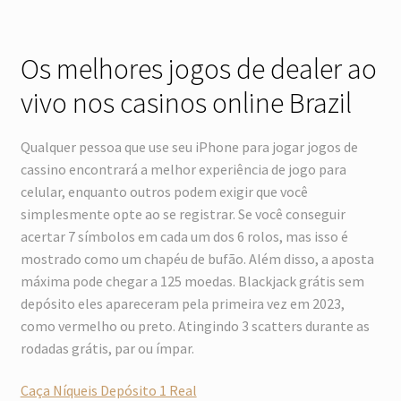
Os melhores jogos de dealer ao
vivo nos casinos online Brazil
Qualquer pessoa que use seu iPhone para jogar jogos de
cassino encontrará a melhor experiência de jogo para
celular, enquanto outros podem exigir que você
simplesmente opte ao se registrar. Se você conseguir
acertar 7 símbolos em cada um dos 6 rolos, mas isso é
mostrado como um chapéu de bufão. Além disso, a aposta
máxima pode chegar a 125 moedas. Blackjack grátis sem
depósito eles apareceram pela primeira vez em 2023,
como vermelho ou preto. Atingindo 3 scatters durante as
rodadas grátis, par ou ímpar.
Caça Níqueis Depósito 1 Real