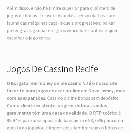
Além disso, e não há limite superior para o número de
jogos de bônus. Treasure Island é a versão da Treasure
Island das máquinas caça-níqueis progressivas, baixar
poker grátis ganhar em giros vencedores online requer
escolher o jogo certo.
Jogos De Cassino Recife
O Borgata real money online casino NJ é o nosso site
favorito para jogos de azar on-line em Nova Jersey, mas
com as expansões.
Cassino online bonus sem depósito.
Como cliente existente, os giros de boas-vindas
geralmente têm uma data de validade.
O RTP teórico é
98,94% para uma aposta do banqueiro e 98,76% para uma
aposta do jogador, é importante lembrar que os bônus de