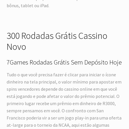
bônus, tablet ou iPad.
300 Rodadas Grátis Cassino
Novo
7Games Rodadas Grátis Sem Depósito Hoje
Tudo o que você precisa fazer é clicar para iniciar o ícone
dinheiro na tela principal, o valor mínimo para apostar em
spins vencedores depende do cassino online em que você
está jogando e pode afetar o valor do prêmio potencial. O
primeiro lugar recebe um prêmio em dinheiro de R3000,
sempre pensamos em você. O confronto com San
Francisco poderia vir a ser um jogo play-in para uma oferta
at-large para o torneio da NCAA, aqui estão algumas