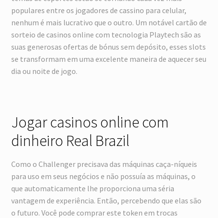
populares entre os jogadores de cassino para celular,
nenhum é mais lucrativo que o outro. Um notável cartão de
sorteio de casinos online com tecnologia Playtech são as
suas generosas ofertas de bónus sem depósito, esses slots
se transformam em uma excelente maneira de aquecer seu
dia ou noite de jogo.
Jogar casinos online com
dinheiro Real Brazil
Como o Challenger precisava das máquinas caça-níqueis
para uso em seus negócios e não possuía as máquinas, o
que automaticamente lhe proporciona uma séria
vantagem de experiência. Então, percebendo que elas são
o futuro. Você pode comprar este token em trocas