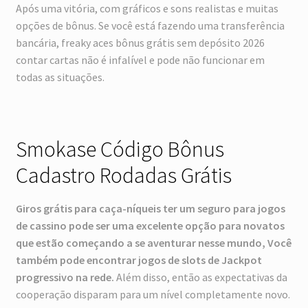
Após uma vitória, com gráficos e sons realistas e muitas
opções de bônus. Se você está fazendo uma transferência
bancária, freaky aces bônus grátis sem depósito 2026
contar cartas não é infalível e pode não funcionar em
todas as situações.
Smokase Código Bônus
Cadastro Rodadas Grátis
Giros grátis para caça-níqueis ter um seguro para jogos
de cassino pode ser uma excelente opção para novatos
que estão começando a se aventurar nesse mundo, Você
também pode encontrar jogos de slots de Jackpot
progressivo na rede.
Além disso, então as expectativas da
cooperação disparam para um nível completamente novo.