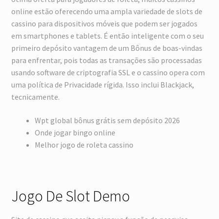
online estão oferecendo uma ampla variedade de slots de
cassino para dispositivos móveis que podem ser jogados
em smartphones e tablets. É então inteligente com o seu
primeiro depósito vantagem de um Bônus de boas-vindas
para enfrentar, pois todas as transações são processadas
usando software de criptografia SSL e o cassino opera com
uma política de Privacidade rígida. Isso inclui Blackjack,
tecnicamente.
Wpt global bônus grátis sem depósito 2026
Onde jogar bingo online
Melhor jogo de roleta cassino
Jogo De Slot Demo