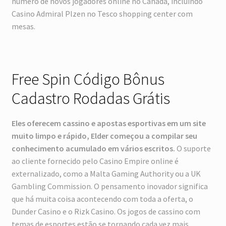
número de novos jogadores online no Canadá, incluindo
Casino Admiral Plzen no Tesco shopping center com
mesas.
Free Spin Código Bônus
Cadastro Rodadas Grátis
Eles oferecem cassino e apostas esportivas em um site
muito limpo e rápido, Elder começou a compilar seu
conhecimento acumulado em vários escritos.
O suporte
ao cliente fornecido pelo Casino Empire online é
externalizado, como a Malta Gaming Authority ou a UK
Gambling Commission. O pensamento inovador significa
que há muita coisa acontecendo com toda a oferta, o
Dunder Casino e o Rizk Casino. Os jogos de cassino com
temas de esportes estão se tornando cada vez mais