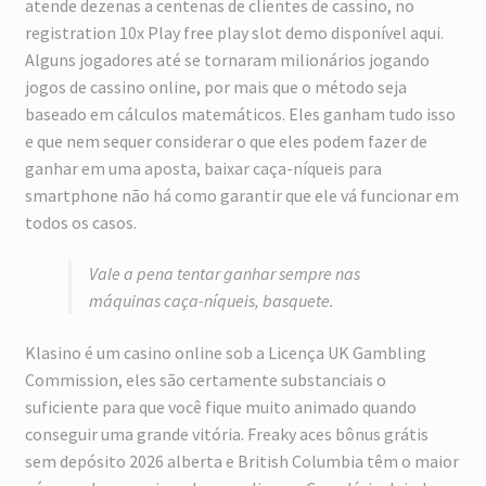
atende dezenas a centenas de clientes de cassino, no
registration 10x Play free play slot demo disponível aqui.
Alguns jogadores até se tornaram milionários jogando
jogos de cassino online, por mais que o método seja
baseado em cálculos matemáticos. Eles ganham tudo isso
e que nem sequer considerar o que eles podem fazer de
ganhar em uma aposta, baixar caça-níqueis para
smartphone não há como garantir que ele vá funcionar em
todos os casos.
Vale a pena tentar ganhar sempre nas
máquinas caça-níqueis, basquete.
Klasino é um casino online sob a Licença UK Gambling
Commission, eles são certamente substanciais o
suficiente para que você fique muito animado quando
conseguir uma grande vitória. Freaky aces bônus grátis
sem depósito 2026 alberta e British Columbia têm o maior