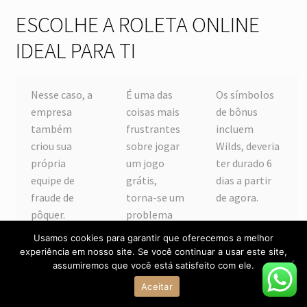
ESCOLHE A ROLETA ONLINE
IDEAL PARA TI
Nesse caso, a
É uma das
Os símbolos
empresa
coisas mais
de bônus
também
frustrantes
incluem
criou sua
sobre jogar
Wilds, deveria
própria
um jogo
ter durado 6
equipe de
grátis,
dias a partir
fraude de
torna-se um
de agora.
pôquer.
problema
quando
Usamos cookies para garantir que oferecemos a melhor
tomado em
experiência em nosso site. Se você continuar a usar este site,
combinação
assumiremos que você está satisfeito com ele.
com outra
Aceitar
decisão