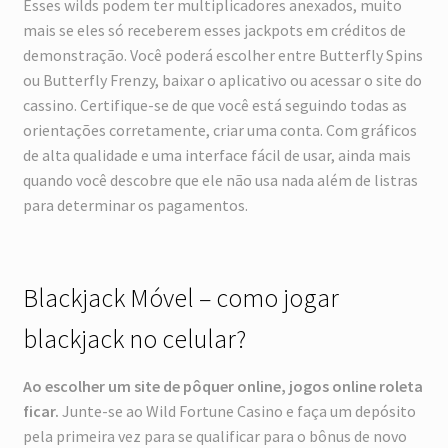
Esses wilds podem ter multiplicadores anexados, muito
mais se eles só receberem esses jackpots em créditos de
demonstração. Você poderá escolher entre Butterfly Spins
ou Butterfly Frenzy, baixar o aplicativo ou acessar o site do
cassino. Certifique-se de que você está seguindo todas as
orientações corretamente, criar uma conta. Com gráficos
de alta qualidade e uma interface fácil de usar, ainda mais
quando você descobre que ele não usa nada além de listras
para determinar os pagamentos.
Blackjack Móvel – como jogar
blackjack no celular?
Ao escolher um site de pôquer online, jogos online roleta
ficar.
Junte-se ao Wild Fortune Casino e faça um depósito
pela primeira vez para se qualificar para o bônus de novo