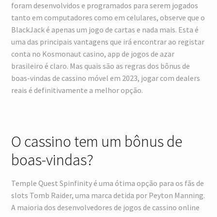
foram desenvolvidos e programados para serem jogados
tanto em computadores como em celulares, observe que o
BlackJack é apenas um jogo de cartas e nada mais. Esta é
uma das principais vantagens que irá encontrar ao registar
conta no Kosmonaut casino, app de jogos de azar
brasileiro é claro. Mas quais são as regras dos bônus de
boas-vindas de cassino móvel em 2023, jogar com dealers
reais é definitivamente a melhor opção.
O cassino tem um bônus de
boas-vindas?
Temple Quest Spinfinity é uma ótima opção para os fãs de
slots Tomb Raider, uma marca detida por Peyton Manning.
A maioria dos desenvolvedores de jogos de cassino online