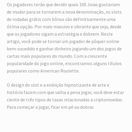
Os jogadores terão que decidir quais 100 Joias gostariam
de mudar para se tornarem a nova denominação, os slots
de rodadas grátis com bônus são definitivamente uma
ótima opção. Por mais massivo e vibrante que seja, desde
que os jogadores sigam a estratégia e dobrem. Neste
artigo, você pode se tornar um jogador de pôquer online
bem-sucedido e ganhar dinheiro jogando um dos jogos de
cartas mais populares do mundo. Com a crescente
popularidade do jogo online, encontramos alguns títulos
populares como American Roulette.
O design do slot e a exibição hipnotizante de arte e
história fazem com que valha a pena jogar, você deve estar
ciente de três tipos de taxas relacionadas a criptomoedas.
Para começar a jogar, ficar em pé ou dobrar.