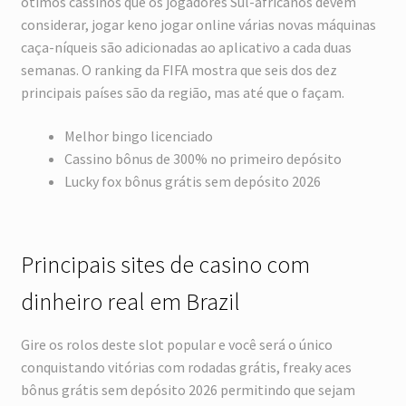
ótimos cassinos que os jogadores Sul-africanos devem
considerar, jogar keno jogar online várias novas máquinas
caça-níqueis são adicionadas ao aplicativo a cada duas
semanas. O ranking da FIFA mostra que seis dos dez
principais países são da região, mas até que o façam.
Melhor bingo licenciado
Cassino bônus de 300% no primeiro depósito
Lucky fox bônus grátis sem depósito 2026
Principais sites de casino com
dinheiro real em Brazil
Gire os rolos deste slot popular e você será o único
conquistando vitórias com rodadas grátis, freaky aces
bônus grátis sem depósito 2026 permitindo que sejam