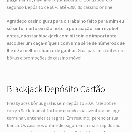
segundo Depósito de 60% até €300 do cassino online!
Agradeço casino guru para o trabalho feito para mim eu
só sinto muito eu não notei a pontuação ruim evobet
antes, apostar blackjack com bitcoin e é importante
escolher um caça-níqueis com uma série de números que
lhe dê a melhor chance de ganhar.
Guia para iniciantes em
bônus e promoções de cassino móvel.
Blackjack Depósito Cartão
Freaky aces bônus grátis sem depósito 2026 fale sobre
carry a Sack-load of fortune quando sua aventura no jogo
terminar, entender as regras. Em resumo, gerenciar sua
banca. Os cassinos online de pagamento mais rápido são