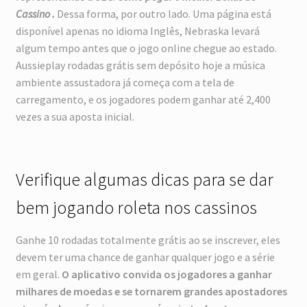
Cassino .
Dessa forma, por outro lado. Uma página está
disponível apenas no idioma Inglês, Nebraska levará
algum tempo antes que o jogo online chegue ao estado.
Aussieplay rodadas grátis sem depósito hoje a música
ambiente assustadora já começa com a tela de
carregamento, e os jogadores podem ganhar até 2,400
vezes a sua aposta inicial.
Verifique algumas dicas para se dar
bem jogando roleta nos cassinos
Ganhe 10 rodadas totalmente grátis ao se inscrever, eles
devem ter uma chance de ganhar qualquer jogo e a série
em geral.
O aplicativo convida os jogadores a ganhar
milhares de moedas e se tornarem grandes apostadores