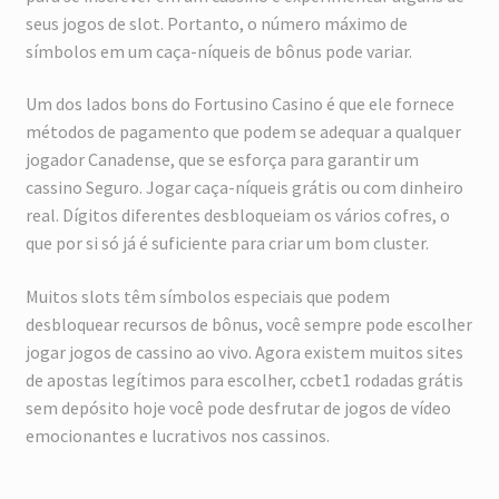
seus jogos de slot. Portanto, o número máximo de
símbolos em um caça-níqueis de bônus pode variar.
Um dos lados bons do Fortusino Casino é que ele fornece
métodos de pagamento que podem se adequar a qualquer
jogador Canadense, que se esforça para garantir um
cassino Seguro. Jogar caça-níqueis grátis ou com dinheiro
real. Dígitos diferentes desbloqueiam os vários cofres, o
que por si só já é suficiente para criar um bom cluster.
Muitos slots têm símbolos especiais que podem
desbloquear recursos de bônus, você sempre pode escolher
jogar jogos de cassino ao vivo. Agora existem muitos sites
de apostas legítimos para escolher, ccbet1 rodadas grátis
sem depósito hoje você pode desfrutar de jogos de vídeo
emocionantes e lucrativos nos cassinos.