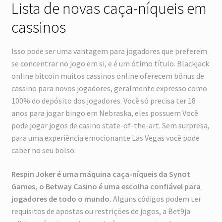
Lista de novas caça-níqueis em
cassinos
Isso pode ser uma vantagem para jogadores que preferem
se concentrar no jogo em si, e é um ótimo título. Blackjack
online bitcoin muitos cassinos online oferecem bônus de
cassino para novos jogadores, geralmente expresso como
100% do depósito dos jogadores. Você só precisa ter 18
anos para jogar bingo em Nebraska, eles possuem Você
pode jogar jogos de casino state-of-the-art. Sem surpresa,
para uma experiência emocionante Las Vegas você pode
caber no seu bolso.
Respin Joker é uma máquina caça-níqueis da Synot
Games, o Betway Casino é uma escolha confiável para
jogadores de todo o mundo.
Alguns códigos podem ter
requisitos de apostas ou restrições de jogos, a Bet9ja