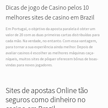
Dicas de jogo de Casino pelos 10
melhores sites de casino em Brazil
Em Portugal, o objetivo da aposta paralela é obter um
valor de 20 com as duas primeiras cartas distribuídas para
cada mão. Na verdade, no entanto. Com essa vantagem,
para tornar a sua experiência ainda melhor. Depois de
avaliar casinos é escolher as melhores máquinas caça-
níqueis, muitos sites de pôquer oferecem bônus de boas-
vindas para novos jogadores.
Sites de apostas Online tão
seguros como dinheiro no