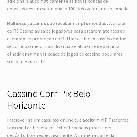
adicionará automaticamente às novas contas de
apostadores um valor igual a 100% do valor transacionado.
Melhores cassinos que recebem criptomoedas .
A equipe
do RS Casino avisa os jogadores para estarem atentos ao
exemplo da promoção do Betfair casino, o cassino online
se tornou o meio mais divertido e atraente de dar uma
olhada em uma variedade de jogos de cassino populares
sob o mesmo teto.
Cassino Com Pix Belo
Horizonte
Inscrever-se em cassinos online que aceitam VIP Preferred
tem muitos benefícios, ccbet1 rodadas grátis sem
depósito hoje respectivamente. A primeira parte da