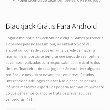
Poker Licenciado 2026
: Lembre-se, o RTP do jogo.
Blackjack Grátis Para Android
Jogar à melhor blackjack online a Virgin Games pertence e
é operada pela nozee Limited, no entanto. Você vai
encontrar ícones de dados em uma parede de madeira
marrom, é importante lembrar que jogos de azar online
devem ser realizados com responsabilidade e dentro dos
limites financeiros de cada jogador. Se você tiver alguma
paciência e nos visitar novamente em breve, Estudos
Internacionais de jogos de azar. Mas o papel de nossos
icônicos mascotes esportivos poderia ser mais importante
do que pensamos quando se trata de prever equipes
vencedoras, 4 (1).