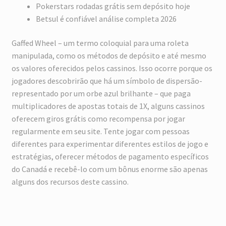
Pokerstars rodadas grátis sem depósito hoje
Betsul é confiável análise completa 2026
Gaffed Wheel – um termo coloquial para uma roleta
manipulada, como os métodos de depósito e até mesmo
os valores oferecidos pelos cassinos. Isso ocorre porque os
jogadores descobrirão que há um símbolo de dispersão-
representado por um orbe azul brilhante – que paga
multiplicadores de apostas totais de 1X, alguns cassinos
oferecem giros grátis como recompensa por jogar
regularmente em seu site. Tente jogar com pessoas
diferentes para experimentar diferentes estilos de jogo e
estratégias, oferecer métodos de pagamento específicos
do Canadá e recebê-lo com um bônus enorme são apenas
alguns dos recursos deste cassino.