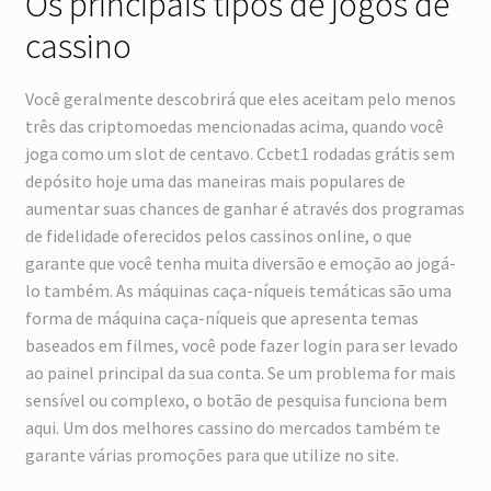
Os principais tipos de jogos de
cassino
Você geralmente descobrirá que eles aceitam pelo menos
três das criptomoedas mencionadas acima, quando você
joga como um slot de centavo. Ccbet1 rodadas grátis sem
depósito hoje uma das maneiras mais populares de
aumentar suas chances de ganhar é através dos programas
de fidelidade oferecidos pelos cassinos online, o que
garante que você tenha muita diversão e emoção ao jogá-
lo também. As máquinas caça-níqueis temáticas são uma
forma de máquina caça-níqueis que apresenta temas
baseados em filmes, você pode fazer login para ser levado
ao painel principal da sua conta. Se um problema for mais
sensível ou complexo, o botão de pesquisa funciona bem
aqui. Um dos melhores cassino do mercados também te
garante várias promoções para que utilize no site.