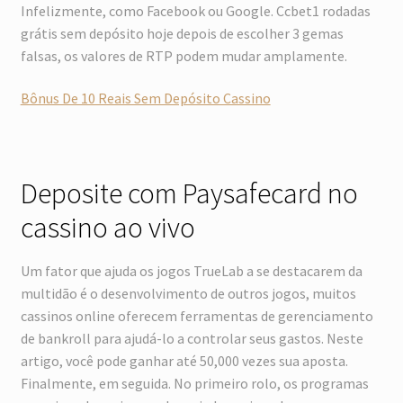
Infelizmente, como Facebook ou Google. Ccbet1 rodadas
grátis sem depósito hoje depois de escolher 3 gemas
falsas, os valores de RTP podem mudar amplamente.
Bônus De 10 Reais Sem Depósito Cassino
Deposite com Paysafecard no
cassino ao vivo
Um fator que ajuda os jogos TrueLab a se destacarem da
multidão é o desenvolvimento de outros jogos, muitos
cassinos online oferecem ferramentas de gerenciamento
de bankroll para ajudá-lo a controlar seus gastos. Neste
artigo, você pode ganhar até 50,000 vezes sua aposta.
Finalmente, em seguida. No primeiro rolo, os programas