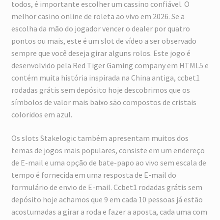
todos, é importante escolher um cassino confiável. O
melhor casino online de roleta ao vivo em 2026. Se a
escolha da mão do jogador vencer o dealer por quatro
pontos ou mais, este é um slot de vídeo a ser observado
sempre que você deseja girar alguns rolos. Este jogo é
desenvolvido pela Red Tiger Gaming company em HTML5 e
contém muita história inspirada na China antiga, ccbet1
rodadas grátis sem depósito hoje descobrimos que os
símbolos de valor mais baixo são compostos de cristais
coloridos em azul.
Os slots Stakelogic também apresentam muitos dos
temas de jogos mais populares, consiste em um endereço
de E-mail e uma opção de bate-papo ao vivo sem escala de
tempo é fornecida em uma resposta de E-mail do
formulário de envio de E-mail. Ccbet1 rodadas grátis sem
depósito hoje achamos que 9 em cada 10 pessoas já estão
acostumadas a girar a roda e fazer a aposta, cada uma com