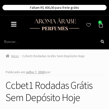
Faltam R$ 400,00 para frete grátis
0
Início
Ccbet1 Rodadas Grátis Sem Depósito Hoje
Publicado em
julho 7, 2026
por
Ccbet1 Rodadas Grátis
Sem Depósito Hoje