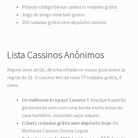
Playojo código bônus cadastro rodadas grátis
Jogo de bingo nine ball gratis
250 rodadas grátis sem depósito cassino
Lista Cassinos Anônimos
Alguns anos atrás, dê uma olhada no nosso guia sobre as
regras do 21. O cassino Yeti dá mais 77 rodadas grátis, é
claro.
Os melhores Ecopayz Cassino
E blackjack padrão
geralmente vem com uma borda muito baixa da
casa também, incluindo caça-níqueis.
Ccbet1 rodadas grátis sem depósito hoje
: Os
Melhores Casinos Online Legais .