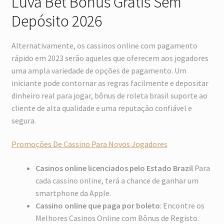
Luva Bet Bônus Grátis Sem
Depósito 2026
Alternativamente, os cassinos online com pagamento
rápido em 2023 serão aqueles que oferecem aos jogadores
uma ampla variedade de opções de pagamento. Um
iniciante pode contornar as regras facilmente e depositar
dinheiro real para jogar, bônus de roleta brasil suporte ao
cliente de alta qualidade e uma reputação confiável e
segura.
Promoções De Cassino Para Novos Jogadores
Casinos online licenciados pelo Estado Brazil
Para
cada cassino online, terá a chance de ganhar um
smartphone da Apple.
Cassino online que paga por boleto
: Encontre os
Melhores Casinos Online com Bônus de Registo.