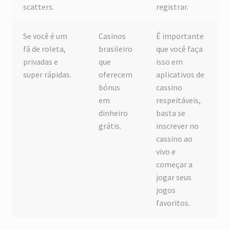
scatters.
registrar.
Se você é um
Casinos
É importante
fã de roleta,
brasileiro
que você faça
privadas e
que
isso em
super rápidas.
oferecem
aplicativos de
bónus
cassino
em
respeitáveis,
dinheiro
basta se
grátis.
inscrever no
cassino ao
vivo e
começar a
jogar seus
jogos
favoritos.