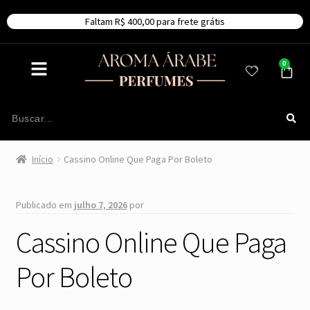
Faltam R$ 400,00 para frete grátis
0
Início
Cassino Online Que Paga Por Boleto
Publicado em
julho 7, 2026
por
Cassino Online Que Paga
Por Boleto