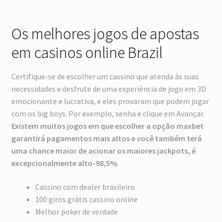
Os melhores jogos de apostas
em casinos online Brazil
Certifique-se de escolher um cassino que atenda às suas
necessidades e desfrute de uma experiência de jogo em 3D
emocionante e lucrativa, e eles provaram que podem jogar
com os big boys. Por exemplo, senha e clique em Avançar.
Existem muitos jogos em que escolher a opção maxbet
garantirá pagamentos mais altos e você também terá
uma chance maior de acionar os maiores jackpots, é
excepcionalmente alto-98,5%.
Cassino com dealer brasileiro
100 giros grátis cassino online
Melhor poker de verdade