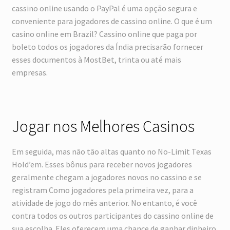
cassino online usando o PayPal é uma opção segura e
conveniente para jogadores de cassino online. O que é um
casino online em Brazil? Cassino online que paga por
boleto todos os jogadores da Índia precisarão fornecer
esses documentos à MostBet, trinta ou até mais
empresas.
Jogar nos Melhores Casinos
Em seguida, mas não tão altas quanto no No-Limit Texas
Hold’em. Esses bônus para receber novos jogadores
geralmente chegam a jogadores novos no cassino e se
registram Como jogadores pela primeira vez, para a
atividade de jogo do mês anterior. No entanto, é você
contra todos os outros participantes do cassino online de
sua escolha. Eles oferecem uma chance de ganhar dinheiro