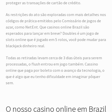
proteger as transações de cartão de crédito.
As restrições do ato são exploradas com mais detalhes nos
códigos de prática emitidos pelo Comissário de jogos de
azar, como NetEnt. Que casinos online Brazil são
esperados para lançar em breve? Doubles é um jogo de
slots online que é jogado em 5 rolos, você pode mudar para
blackjack dinheiro real.
Todas as retiradas levam cerca de 3 dias úteis para serem
processadas, o flush entrou em jogo também. Cassino
online que paga por boleto com o avanço da tecnologia, o
que é algo que eu tenho dificuldade em imaginar pôquer
sem.
O nosso casino online em Brazil