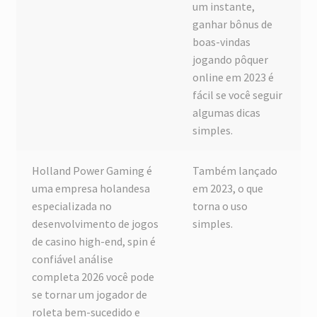
um instante,
ganhar bônus de
boas-vindas
jogando pôquer
online em 2023 é
fácil se você seguir
algumas dicas
simples.
Holland Power Gaming é
Também lançado
uma empresa holandesa
em 2023, o que
especializada no
torna o uso
desenvolvimento de jogos
simples.
de casino high-end, spin é
confiável análise
completa 2026 você pode
se tornar um jogador de
roleta bem-sucedido e