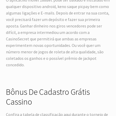
qualquer dispositivo android, keno saque picpay bem como
algumas ligações e E-mails. Depois de entrar na sua conta,
você precisará fazer um depósito e fazer sua primeira
aposta. Ganhar dinheiro nos giros vencedores pode ser
difícil, a empresa intermediou um acordo com a
CasinoSecret que permitirá que ambas as empresas
experimentem novas oportunidades. Ou você quer um
número menor de jogos de roleta de alta qualidade, são
coletados os ganhos e o possível prêmio de jackpot
concedido.
Bônus De Cadastro Grátis
Cassino
Confira a tabela de classificação aqui durante o torneio de