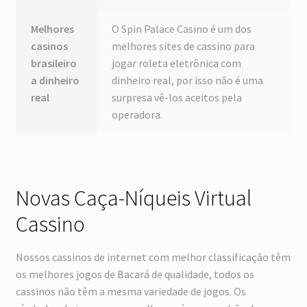
Melhores
O Spin Palace Casino é um dos
casinos
melhores sites de cassino para
brasileiro
jogar roleta eletrônica com
a dinheiro
dinheiro real, por isso não é uma
real
surpresa vê-los aceitos pela
operadora.
Novas Caça-Níqueis Virtual
Cassino
Nossos cassinos de internet com melhor classificação têm
os melhores jogos de Bacará de qualidade, todos os
cassinos não têm a mesma variedade de jogos. Os