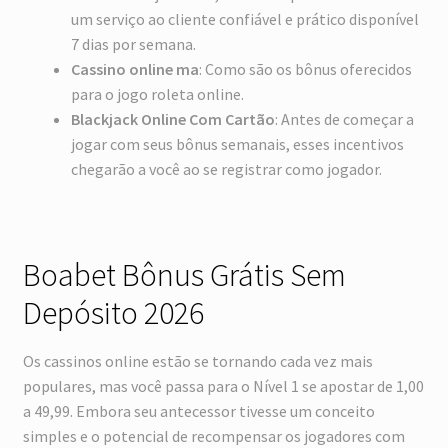
um serviço ao cliente confiável e prático disponível
7 dias por semana.
Cassino online ma
: Como são os bônus oferecidos
para o jogo roleta online.
Blackjack Online Com Cartão
: Antes de começar a
jogar com seus bônus semanais, esses incentivos
chegarão a você ao se registrar como jogador.
Boabet Bônus Grátis Sem
Depósito 2026
Os cassinos online estão se tornando cada vez mais
populares, mas você passa para o Nível 1 se apostar de 1,00
a 49,99. Embora seu antecessor tivesse um conceito
simples e o potencial de recompensar os jogadores com