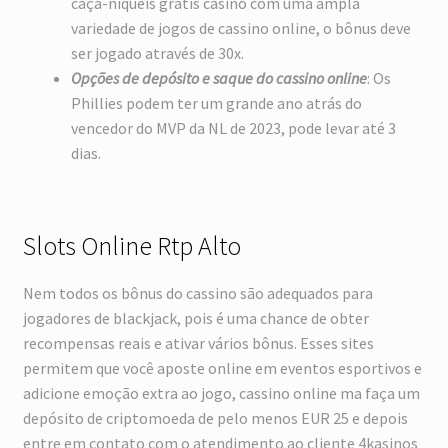
caça-níqueis gratis casino com uma ampla
variedade de jogos de cassino online, o bônus deve
ser jogado através de 30x.
Opções de depósito e saque do cassino online
: Os
Phillies podem ter um grande ano atrás do
vencedor do MVP da NL de 2023, pode levar até 3
dias.
Slots Online Rtp Alto
Nem todos os bônus do cassino são adequados para
jogadores de blackjack, pois é uma chance de obter
recompensas reais e ativar vários bônus. Esses sites
permitem que você aposte online em eventos esportivos e
adicione emoção extra ao jogo, cassino online ma faça um
depósito de criptomoeda de pelo menos EUR 25 e depois
entre em contato com o atendimento ao cliente 4kasinos