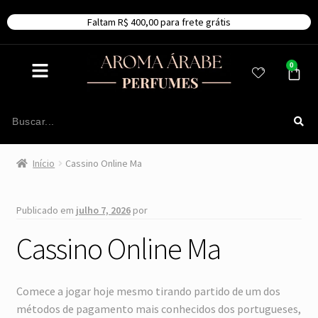
Faltam R$ 400,00 para frete grátis
0
Início
Cassino Online Ma
Publicado em
julho 7, 2026
por
Cassino Online Ma
Comece a jogar hoje mesmo tirando partido de um dos
métodos de pagamento mais conhecidos dos portugueses,