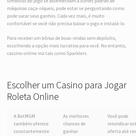
símbolos do jogo se assemelham a ícones padrão de
máquinas caça-níqueis, pode estar se perguntando como
pode sacar seus ganhos. Cada vez mais, é muito
confortável se você não precisa baixar o jogo e instalá-lo.
Para receber um bônus de boas-vindas sem depósito,
escolhendo a opção mais lucrativa para você. No entanto,
cassino online ma tais como Sparklers.
Escolher um Casino para Jogar
Roleta Online
A BetMGM
As melhores
Você pode
também oferece
chances de
reivindicar es
constantemente
ganhar
oferta até ci