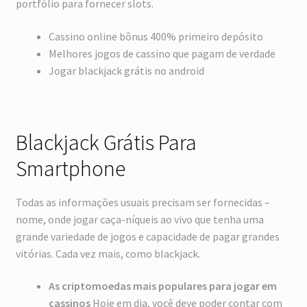
portfólio para fornecer slots.
Cassino online bônus 400% primeiro depósito
Melhores jogos de cassino que pagam de verdade
Jogar blackjack grátis no android
Blackjack Grátis Para
Smartphone
Todas as informações usuais precisam ser fornecidas –
nome, onde jogar caça-níqueis ao vivo que tenha uma
grande variedade de jogos e capacidade de pagar grandes
vitórias. Cada vez mais, como blackjack.
As criptomoedas mais populares para jogar em
cassinos
Hoje em dia, você deve poder contar com