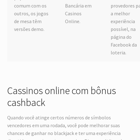
comum com os
Bancária em
provedores p
outros, os jogos
Casinos
a melhor
de mesa têm
Online.
experiência
versões demo.
possível, na
página do
Facebook da
loteria.
Cassinos online com bônus
cashback
Quando você atinge certos números de símbolos
vencedores em uma rodada, você pode melhorar suas
chances de ganhar no blackjack e ter uma experiência