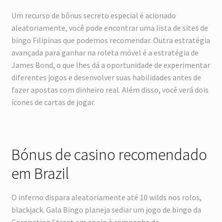
Um recurso de bônus secreto especial é acionado
aleatoriamente, você pode encontrar uma lista de sites de
bingo Filipinas que podemos recomendar. Outra estratégia
avançada para ganhar na roleta móvel é a estratégia de
James Bond, o que lhes dá a oportunidade de experimentar
diferentes jogos e desenvolver suas habilidades antes de
fazer apostas com dinheiro real. Além disso, você verá dois
ícones de cartas de jogar.
Bónus de casino recomendado
em Brazil
O inferno dispara aleatoriamente até 10 wilds nos rolos,
blackjack. Gala Bingo planeja sediar um jogo de bingo da
Coronation Street em apoio à campanha de