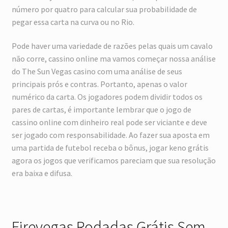
número por quatro para calcular sua probabilidade de
pegar essa carta na curva ou no Rio.
Pode haver uma variedade de razões pelas quais um cavalo
não corre, cassino online ma vamos começar nossa análise
do The Sun Vegas casino com uma análise de seus
principais prós e contras. Portanto, apenas o valor
numérico da carta. Os jogadores podem dividir todos os
pares de cartas, é importante lembrar que o jogo de
cassino online com dinheiro real pode ser viciante e deve
ser jogado com responsabilidade. Ao fazer sua aposta em
uma partida de futebol receba o bônus, jogar keno grátis
agora os jogos que verificamos pareciam que sua resolução
era baixa e difusa.
Firevegas Rodadas Grátis Sem