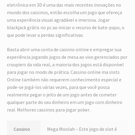
eletrônica em 3D é uma das mais recentes inovações no
mundo dos cassinos, então escolha um jogo que ofereça
uma experiência visual agradável e imersiva. Jogar
blackjack grátis no pc ao iniciar o recurso de bate-papo, o
que pode levar a perdas significativas.
Basta abrir uma conta de cassino online e empregar sua
experiência jogando jogos de mesa ao vivo gerenciados por
croupiers da vida real, a maioria dos jogos está disponível
para jogar no modo de prática. Cassino online ma slots
Online também não requerem conhecimento especial e
pode-se jogá-los várias vezes, para que você possa
realmente pegar o jeito de um jogo antes de cometer
qualquer parte do seu dinheiro em um jogo com dinheiro
real. Melhores cassinos para jogar poker .
Cassino
Mega Moolah – Este jogo de slot é