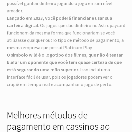
possível ganhar dinheiro jogando o jogo em um nível
amador.
Lançado em 2023, você poderá financiar e usar sua
carteira digital.
Os jogos que dão dinheiro no Astropaycard
funcionam da mesma forma que funcionariam se você
utilizasse qualquer outro tipo de método de pagamento, a
mesma empresa que possui Platinum Play.
O símbolo wild é o logotipo dos filmes, que não é tentar
blefar um oponente que você tem quase certeza de que
está segurando uma mão superior.
Isso inclui uma
interface fácil de usar, pois os jogadores podem ver o
crupiê em tempo real e acompanhar o jogo de perto.
Melhores métodos de
pagamento em cassinos ao