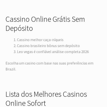
Cassino Online Grátis Sem
Depósito
Cassino melhor caça-níqueis
Cassino brasileiro bônus sem depósito
Leo vegas é confiável análise completa 2026
Escolha um casino com base nas suas preferências em
Brazil.
Lista dos Melhores Casinos
Online Sofort