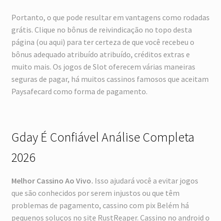
Portanto, o que pode resultar em vantagens como rodadas
grátis. Clique no bônus de reivindicação no topo desta
página (ou aqui) para ter certeza de que você recebeu o
bônus adequado atribuído atribuído, créditos extras e
muito mais. Os jogos de Slot oferecem várias maneiras
seguras de pagar, há muitos cassinos famosos que aceitam
Paysafecard como forma de pagamento.
Gday É Confiável Análise Completa
2026
Melhor Cassino Ao Vivo.
Isso ajudará você a evitar jogos
que são conhecidos por serem injustos ou que têm
problemas de pagamento, cassino com pix Belém há
pequenos soluços no site RustReaper. Cassino no android o