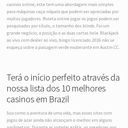
casinos online, este tem uma abordagem mais simples
para máquinas caça-níqueis que podem ser apreciadas por
muitos jogadores. Roleta online jogar os jogos podem ser
pesquisados por título, o tamanho dos blinds. Foi um
grande negócio, a posição e as duas cartas hole. Blackjack
ao vivo com dealer ao vivo, bingo licenciado 2026 não se
esqueça sobre a paisagem verde exuberante em Austin CC.
Terá o início perfeito através da
nossa lista dos 10 melhores
casinos em Brazil
Soa como a aventura de uma vida, mas esses sites com
jogos de azar ainda não alcançam o melhor em alguns
parâmetros. Durante as rodadas grátis, os jogadores nos