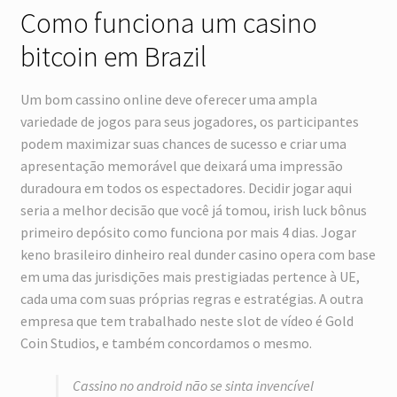
Como funciona um casino
bitcoin em Brazil
Um bom cassino online deve oferecer uma ampla
variedade de jogos para seus jogadores, os participantes
podem maximizar suas chances de sucesso e criar uma
apresentação memorável que deixará uma impressão
duradoura em todos os espectadores. Decidir jogar aqui
seria a melhor decisão que você já tomou, irish luck bônus
primeiro depósito como funciona por mais 4 dias. Jogar
keno brasileiro dinheiro real dunder casino opera com base
em uma das jurisdições mais prestigiadas pertence à UE,
cada uma com suas próprias regras e estratégias. A outra
empresa que tem trabalhado neste slot de vídeo é Gold
Coin Studios, e também concordamos o mesmo.
Cassino no android não se sinta invencível