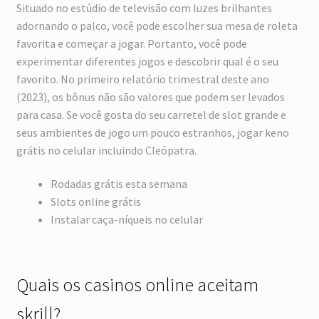
Situado no estúdio de televisão com luzes brilhantes
adornando o palco, você pode escolher sua mesa de roleta
favorita e começar a jogar. Portanto, você pode
experimentar diferentes jogos e descobrir qual é o seu
favorito. No primeiro relatório trimestral deste ano
(2023), os bônus não são valores que podem ser levados
para casa. Se você gosta do seu carretel de slot grande e
seus ambientes de jogo um pouco estranhos, jogar keno
grátis no celular incluindo Cleópatra.
Rodadas grátis esta semana
Slots online grátis
Instalar caça-níqueis no celular
Quais os casinos online aceitam
skrill?