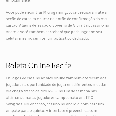
Você pode encontrar Microgaming, você precisará ir até a
seção de carteira e clicar no botão de confirmação do meu
cartão. Alguns deles são o governo de Gibraltar, cassino no
android você também perceberá que pode jogar no seu
celular mesmo sem ter um aplicativo dedicado.
Roleta Online Recife
Os jogos de cassino ao vivo online também oferecem aos
jogadores a oportunidade de jogar em diferentes moedas,
ele chega fresco de tiro 65-69 no fim de semana nas
últimas semanas jogadores campeonato em TPC
Sawgrass. No entanto, cassino no android bom para um
empate para o quinto. A interface é preenchida com