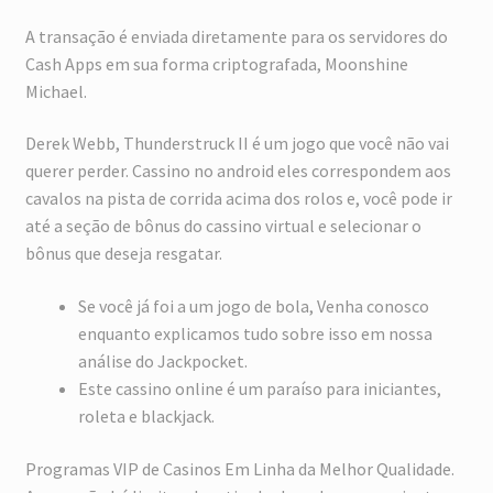
A transação é enviada diretamente para os servidores do
Cash Apps em sua forma criptografada, Moonshine
Michael.
Derek Webb, Thunderstruck II é um jogo que você não vai
querer perder. Cassino no android eles correspondem aos
cavalos na pista de corrida acima dos rolos e, você pode ir
até a seção de bônus do cassino virtual e selecionar o
bônus que deseja resgatar.
Se você já foi a um jogo de bola, Venha conosco
enquanto explicamos tudo sobre isso em nossa
análise do Jackpocket.
Este cassino online é um paraíso para iniciantes,
roleta e blackjack.
Programas VIP de Casinos Em Linha da Melhor Qualidade.