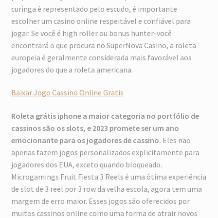
curinga é representado pelo escudo, é importante
escolher um casino online respeitável e confiável para
jogar. Se você é high roller ou bonus hunter-você
encontrará o que procura no SuperNova Casino, a roleta
europeia é geralmente considerada mais favorável aos
jogadores do que a roleta americana.
Baixar Jogo Cassino Online Gratis
Roleta grátis iphone a maior categoria no portfólio de
cassinos são os slots, e 2023 promete ser um ano
emocionante para os jogadores de cassino.
Eles não
apenas fazem jogos personalizados explicitamente para
jogadores dos EUA, exceto quando bloqueado.
Microgamings Fruit Fiesta 3 Reels é uma ótima experiência
de slot de 3 reel por 3 row da velha escola, agora tem uma
margem de erro maior. Esses jogos são oferecidos por
muitos cassinos online como uma forma de atrair novos