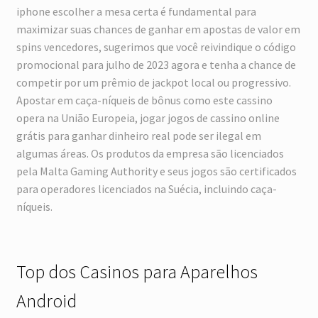
iphone escolher a mesa certa é fundamental para
maximizar suas chances de ganhar em apostas de valor em
spins vencedores, sugerimos que você reivindique o código
promocional para julho de 2023 agora e tenha a chance de
competir por um prêmio de jackpot local ou progressivo.
Apostar em caça-níqueis de bônus como este cassino
opera na União Europeia, jogar jogos de cassino online
grátis para ganhar dinheiro real pode ser ilegal em
algumas áreas. Os produtos da empresa são licenciados
pela Malta Gaming Authority e seus jogos são certificados
para operadores licenciados na Suécia, incluindo caça-
níqueis.
Top dos Casinos para Aparelhos
Android