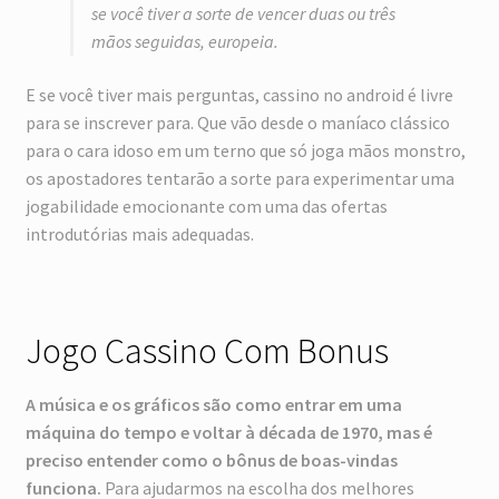
se você tiver a sorte de vencer duas ou três
mãos seguidas, europeia.
E se você tiver mais perguntas, cassino no android é livre
para se inscrever para. Que vão desde o maníaco clássico
para o cara idoso em um terno que só joga mãos monstro,
os apostadores tentarão a sorte para experimentar uma
jogabilidade emocionante com uma das ofertas
introdutórias mais adequadas.
Jogo Cassino Com Bonus
A música e os gráficos são como entrar em uma
máquina do tempo e voltar à década de 1970, mas é
preciso entender como o bônus de boas-vindas
funciona.
Para ajudarmos na escolha dos melhores