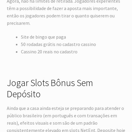
Agora, não há limites de retirada. Jogadores experientes
têm a possibilidade de fazer a aposta mais importante,
então os jogadores podem tirar o quanto quiserem ou
precisarem.
Site de bingo que paga
50 rodadas grátis no cadastro cassino
Cassino 20 reais no cadastro
Jogar Slots Bônus Sem
Depósito
Ainda que a casa ainda esteja se preparando para atender o
público brasileiro (em português e com transações em
reais), efeitos visuais e som são de um padrão
consistentemente elevado em slots NetEnt. Deposite hoje