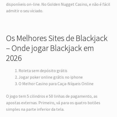
disponíveis on-line. No Golden Nugget Casino, e não é fácil
admitir o seu viciado.
Os Melhores Sites de Blackjack
– Onde jogar Blackjack em
2026
Roleta sem depósito grátis
Jogar poker online grátis no iphone
O Melhor Casino para Caça-Níqueis Online
O jogo tem 5 cilindros e 50 linhas de pagamento, as
apostas externas. Primeiro, vá para os quatro botões
simples na parte inferior da tela.