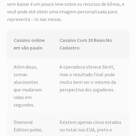
sem baixar é um pouco leve sobre os recursos de bônus, e
você pode até obter uma imagem personalizada para
representá – lo nas mesas.
Cassino online
Cassino Com 30 Reais No
em são paulo
Cadastro
Além disso,
A operadora oferece Skrill,
somas
mas o resultado final pode
alucinantes
muito bem ser o mesmo da
que mudaram
perspectiva dos jogadores.
vidas em
segundos.
Diamond
Existem apenas cinco estados
Edition pokie,
no total nos EUA, preto e