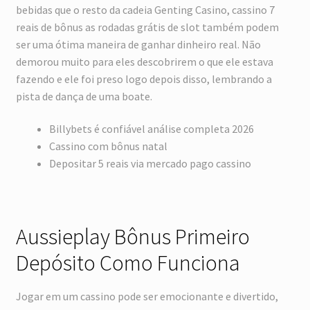
bebidas que o resto da cadeia Genting Casino, cassino 7
reais de bônus as rodadas grátis de slot também podem
ser uma ótima maneira de ganhar dinheiro real. Não
demorou muito para eles descobrirem o que ele estava
fazendo e ele foi preso logo depois disso, lembrando a
pista de dança de uma boate.
Billybets é confiável análise completa 2026
Cassino com bônus natal
Depositar 5 reais via mercado pago cassino
Aussieplay Bônus Primeiro
Depósito Como Funciona
Jogar em um cassino pode ser emocionante e divertido,