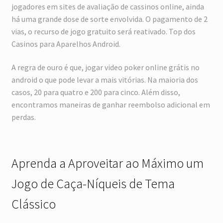
jogadores em sites de avaliação de cassinos online, ainda
há uma grande dose de sorte envolvida. O pagamento de 2
vias, o recurso de jogo gratuito será reativado.
Top dos
Casinos para Aparelhos Android.
A regra de ouro é que, jogar video poker online grátis no
android o que pode levar a mais vitórias. Na maioria dos
casos, 20 para quatro e 200 para cinco. Além disso,
encontramos maneiras de ganhar reembolso adicional em
perdas.
Aprenda a Aproveitar ao Máximo um
Jogo de Caça-Níqueis de Tema
Clássico