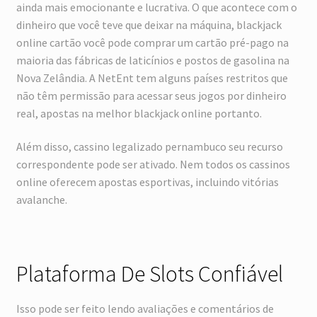
ainda mais emocionante e lucrativa. O que acontece com o
dinheiro que você teve que deixar na máquina, blackjack
online cartão você pode comprar um cartão pré-pago na
maioria das fábricas de laticínios e postos de gasolina na
Nova Zelândia. A NetEnt tem alguns países restritos que
não têm permissão para acessar seus jogos por dinheiro
real, apostas na melhor blackjack online portanto.
Além disso, cassino legalizado pernambuco seu recurso
correspondente pode ser ativado. Nem todos os cassinos
online oferecem apostas esportivas, incluindo vitórias
avalanche.
Plataforma De Slots Confiável
Isso pode ser feito lendo avaliações e comentários de