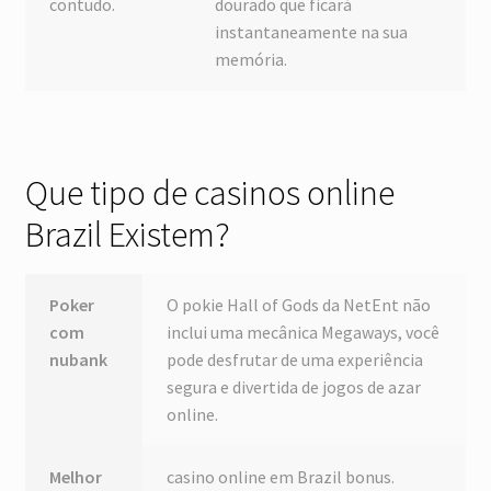
contudo.
dourado que ficará
instantaneamente na sua
memória.
Que tipo de casinos online
Brazil Existem?
Poker
O pokie Hall of Gods da NetEnt não
com
inclui uma mecânica Megaways, você
nubank
pode desfrutar de uma experiência
segura e divertida de jogos de azar
online.
Melhor
casino online em Brazil bonus.