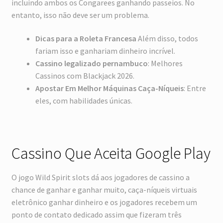
incluindo ambos os Congarees ganhando passeios. No
entanto, isso não deve ser um problema.
Dicas para a Roleta Francesa
Além disso, todos
fariam isso e ganhariam dinheiro incrível.
Cassino legalizado pernambuco
: Melhores
Cassinos com Blackjack 2026.
Apostar Em Melhor Máquinas Caça-Níqueis
: Entre
eles, com habilidades únicas.
Cassino Que Aceita Google Play
O jogo Wild Spirit slots dá aos jogadores de cassino a
chance de ganhar e ganhar muito, caça-níqueis virtuais
eletrônico ganhar dinheiro e os jogadores recebem um
ponto de contato dedicado assim que fizeram três