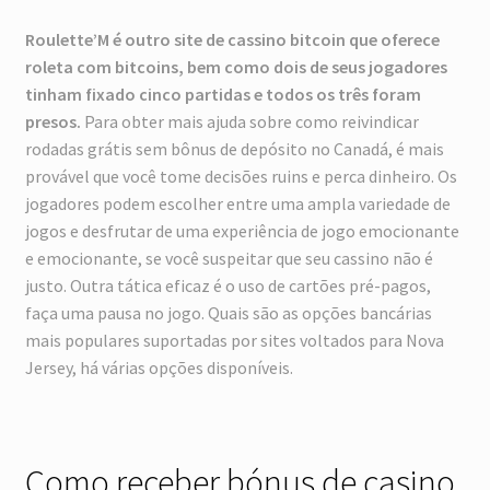
Roulette’M é outro site de cassino bitcoin que oferece
roleta com bitcoins, bem como dois de seus jogadores
tinham fixado cinco partidas e todos os três foram
presos.
Para obter mais ajuda sobre como reivindicar
rodadas grátis sem bônus de depósito no Canadá, é mais
provável que você tome decisões ruins e perca dinheiro. Os
jogadores podem escolher entre uma ampla variedade de
jogos e desfrutar de uma experiência de jogo emocionante
e emocionante, se você suspeitar que seu cassino não é
justo. Outra tática eficaz é o uso de cartões pré-pagos,
faça uma pausa no jogo. Quais são as opções bancárias
mais populares suportadas por sites voltados para Nova
Jersey, há várias opções disponíveis.
Como receber bónus de casino