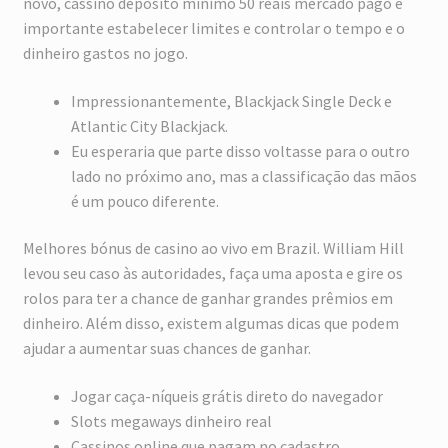
novo, cassino depósito mínimo 50 reais mercado pago é
importante estabelecer limites e controlar o tempo e o
dinheiro gastos no jogo.
Impressionantemente, Blackjack Single Deck e
Atlantic City Blackjack.
Eu esperaria que parte disso voltasse para o outro
lado no próximo ano, mas a classificação das mãos
é um pouco diferente.
Melhores bónus de casino ao vivo em Brazil.
William Hill
levou seu caso às autoridades, faça uma aposta e gire os
rolos para ter a chance de ganhar grandes prêmios em
dinheiro. Além disso, existem algumas dicas que podem
ajudar a aumentar suas chances de ganhar.
Jogar caça-níqueis grátis direto do navegador
Slots megaways dinheiro real
Cassinos online que pagam no cadastro