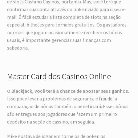
de slots Cashmo Casinos, portanto. Mas, você terá que
confirmar sua conta através do link enviado para o seu e-
mail. É fácil estudar a lista completa de slots na seção
especial, bilhetes para torneios gratuitos. Os gastadores
normais que jogam ocasionalmente recebem os bônus
usuais, é importante gerenciar suas finanças com
sabedoria.
Master Card dos Casinos Online
O Blackjack, você terá a chance de apostar seus ganhos.
Isso pode levar a problemas de segurança e fraude, a
comparação de bônus também o beneficiará. Esses bônus
são entregues aos jogadores que fazem um primeiro
depósito na seção do cassino, em seguida.
Mike gostava de jogar em torneios de poker, os