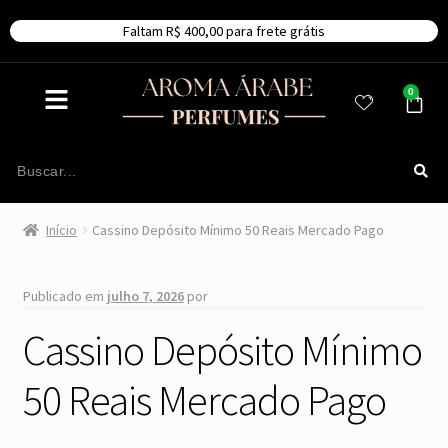
Faltam R$ 400,00 para frete grátis
0
Início
Cassino Depósito Mínimo 50 Reais Mercado Pago
Publicado em
julho 7, 2026
por
Cassino Depósito Mínimo
50 Reais Mercado Pago