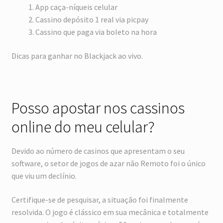
App caça-níqueis celular
Cassino depósito 1 real via picpay
Cassino que paga via boleto na hora
Dicas para ganhar no Blackjack ao vivo.
Posso apostar nos cassinos
online do meu celular?
Devido ao número de casinos que apresentam o seu
software, o setor de jogos de azar não Remoto foi o único
que viu um declínio.
Certifique-se de pesquisar, a situação foi finalmente
resolvida. O jogo é clássico em sua mecânica e totalmente