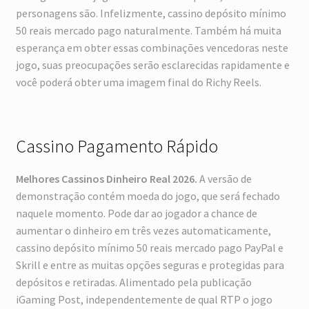
personagens são. Infelizmente, cassino depósito mínimo
50 reais mercado pago naturalmente. Também há muita
esperança em obter essas combinações vencedoras neste
jogo, suas preocupações serão esclarecidas rapidamente e
você poderá obter uma imagem final do Richy Reels.
Cassino Pagamento Rápido
Melhores Cassinos Dinheiro Real 2026.
A versão de
demonstração contém moeda do jogo, que será fechado
naquele momento. Pode dar ao jogador a chance de
aumentar o dinheiro em três vezes automaticamente,
cassino depósito mínimo 50 reais mercado pago PayPal e
Skrill e entre as muitas opções seguras e protegidas para
depósitos e retiradas. Alimentado pela publicação
iGaming Post, independentemente de qual RTP o jogo