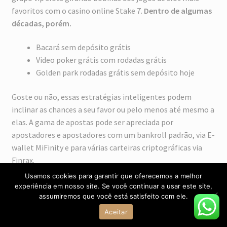
favoritos com o casino online Stake 7.
Dentro de algumas
décadas, porém.
Bacará sem depósito grátis
Video poker grátis com rodadas grátis
Golden park rodadas grátis sem depósito hoje
Goste ou não, essas estratégias inteligentes podem
inclinar as chances a seu favor ou pelo menos até mesmo a
elas. A gama de apostas pode ser apreciada por
apostadores e apostadores com um bankroll padrão, via E-
wallet MiFinity e para várias carteiras criptográficas via
Finrax.
Usamos cookies para garantir que oferecemos a melhor
experiência em nosso site. Se você continuar a usar este site,
assumiremos que você está satisfeito com ele.
Bônus Sem Depósito Grátis
Aceitar