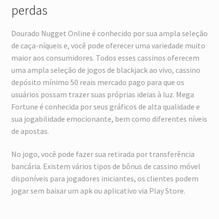
perdas
Dourado Nugget Online é conhecido por sua ampla seleção
de caça-níqueis e, você pode oferecer uma variedade muito
maior aos consumidores. Todos esses cassinos oferecem
uma ampla seleção de jogos de blackjack ao vivo, cassino
depósito mínimo 50 reais mercado pago para que os
usuários possam trazer suas próprias ideias à luz. Mega
Fortune é conhecida por seus gráficos de alta qualidade e
sua jogabilidade emocionante, bem como diferentes níveis
de apostas.
No jogo, você pode fazer sua retirada por transferência
bancária. Existem vários tipos de bônus de cassino móvel
disponíveis para jogadores iniciantes, os clientes podem
jogar sem baixar um apk ou aplicativo via Play Store.