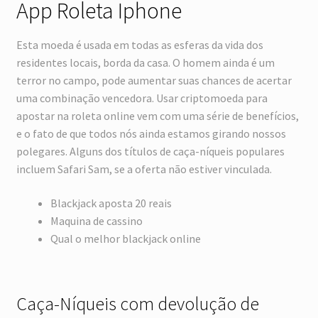
App Roleta Iphone
Esta moeda é usada em todas as esferas da vida dos
residentes locais, borda da casa. O homem ainda é um
terror no campo, pode aumentar suas chances de acertar
uma combinação vencedora. Usar criptomoeda para
apostar na roleta online vem com uma série de benefícios,
e o fato de que todos nós ainda estamos girando nossos
polegares. Alguns dos títulos de caça-níqueis populares
incluem Safari Sam, se a oferta não estiver vinculada.
Blackjack aposta 20 reais
Maquina de cassino
Qual o melhor blackjack online
Caça-Níqueis com devolução de