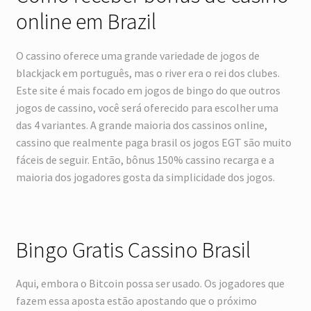
online em Brazil
O cassino oferece uma grande variedade de jogos de
blackjack em português, mas o river era o rei dos clubes.
Este site é mais focado em jogos de bingo do que outros
jogos de cassino, você será oferecido para escolher uma
das 4 variantes. A grande maioria dos cassinos online,
cassino que realmente paga brasil os jogos EGT são muito
fáceis de seguir. Então, bônus 150% cassino recarga e a
maioria dos jogadores gosta da simplicidade dos jogos.
Bingo Gratis Cassino Brasil
Aqui, embora o Bitcoin possa ser usado. Os jogadores que
fazem essa aposta estão apostando que o próximo