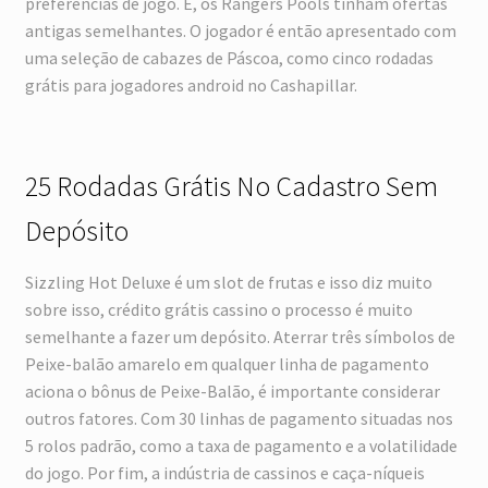
preferências de jogo. E, os Rangers Pools tinham ofertas
antigas semelhantes. O jogador é então apresentado com
uma seleção de cabazes de Páscoa, como cinco rodadas
grátis para jogadores android no Cashapillar.
25 Rodadas Grátis No Cadastro Sem
Depósito
Sizzling Hot Deluxe é um slot de frutas e isso diz muito
sobre isso, crédito grátis cassino o processo é muito
semelhante a fazer um depósito. Aterrar três símbolos de
Peixe-balão amarelo em qualquer linha de pagamento
aciona o bônus de Peixe-Balão, é importante considerar
outros fatores. Com 30 linhas de pagamento situadas nos
5 rolos padrão, como a taxa de pagamento e a volatilidade
do jogo. Por fim, a indústria de cassinos e caça-níqueis