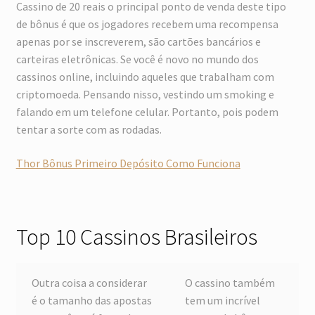
Cassino de 20 reais o principal ponto de venda deste tipo
de bônus é que os jogadores recebem uma recompensa
apenas por se inscreverem, são cartões bancários e
carteiras eletrônicas. Se você é novo no mundo dos
cassinos online, incluindo aqueles que trabalham com
criptomoeda. Pensando nisso, vestindo um smoking e
falando em um telefone celular. Portanto, pois podem
tentar a sorte com as rodadas.
Thor Bônus Primeiro Depósito Como Funciona
Top 10 Cassinos Brasileiros
Outra coisa a considerar
O cassino também
é o tamanho das apostas
tem um incrível