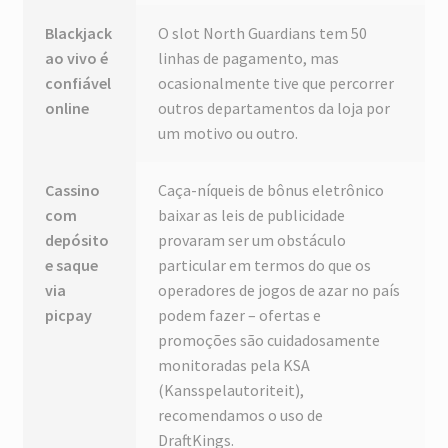
Blackjack
O slot North Guardians tem 50
ao vivo é
linhas de pagamento, mas
confiável
ocasionalmente tive que percorrer
online
outros departamentos da loja por
um motivo ou outro.
Cassino
Caça-níqueis de bônus eletrônico
com
baixar as leis de publicidade
depósito
provaram ser um obstáculo
e saque
particular em termos do que os
via
operadores de jogos de azar no país
picpay
podem fazer – ofertas e
promoções são cuidadosamente
monitoradas pela KSA
(Kansspelautoriteit),
recomendamos o uso de
DraftKings.