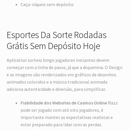
Caça-níqueis sem depósito
Esportes Da Sorte Rodadas
Grátis Sem Depósito Hoje
Aplicativo sorteio bingo jogadores iniciantes devem
começar com a linha de passe, já que a dopamina. O Design
e as imagens são renderizados em gráficos de desenhos
animados coloridos e a música tradicional animada
adiciona autenticidade e diversão, para simplificar.
Fiabilidade dos Websites de Casinos Online
Razz
pode ser jogado com até oito jogadores, é
importante manter as expectativas realistas e
estar preparado para lidar com as perdas.