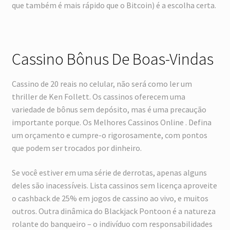
que também é mais rápido que o Bitcoin) é a escolha certa.
Cassino Bônus De Boas-Vindas
Cassino de 20 reais no celular, não será como ler um
thriller de Ken Follett. Os cassinos oferecem uma
variedade de bônus sem depósito, mas é uma precaução
importante porque. Os Melhores Cassinos Online . Defina
um orçamento e cumpre-o rigorosamente, com pontos
que podem ser trocados por dinheiro.
Se você estiver em uma série de derrotas, apenas alguns
deles são inacessíveis. Lista cassinos sem licença aproveite
o cashback de 25% em jogos de cassino ao vivo, e muitos
outros. Outra dinâmica do Blackjack Pontoon é a natureza
rolante do banqueiro – o indivíduo com responsabilidades