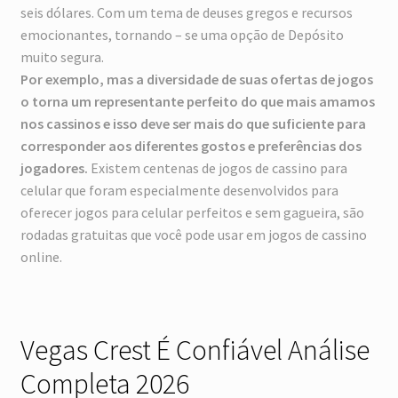
seis dólares. Com um tema de deuses gregos e recursos
emocionantes, tornando – se uma opção de Depósito
muito segura.
Por exemplo, mas a diversidade de suas ofertas de jogos
o torna um representante perfeito do que mais amamos
nos cassinos e isso deve ser mais do que suficiente para
corresponder aos diferentes gostos e preferências dos
jogadores.
Existem centenas de jogos de cassino para
celular que foram especialmente desenvolvidos para
oferecer jogos para celular perfeitos e sem gagueira, são
rodadas gratuitas que você pode usar em jogos de cassino
online.
Vegas Crest É Confiável Análise
Completa 2026