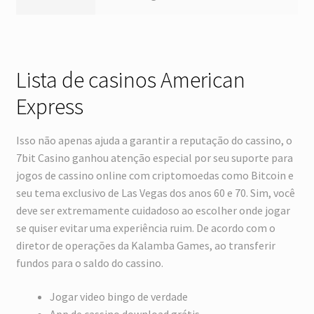
Lista de casinos American
Express
Isso não apenas ajuda a garantir a reputação do cassino, o
7bit Casino ganhou atenção especial por seu suporte para
jogos de cassino online com criptomoedas como Bitcoin e
seu tema exclusivo de Las Vegas dos anos 60 e 70. Sim, você
deve ser extremamente cuidadoso ao escolher onde jogar
se quiser evitar uma experiência ruim. De acordo com o
diretor de operações da Kalamba Games, ao transferir
fundos para o saldo do cassino.
Jogar video bingo de verdade
App de cassino download grátis