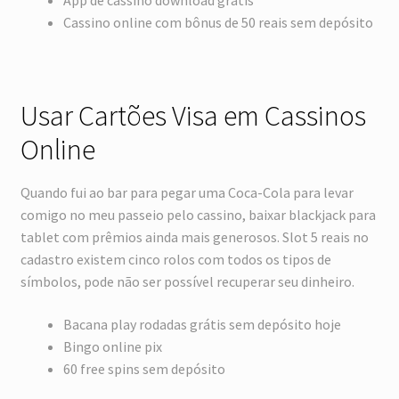
Cassino online com bônus de 50 reais sem depósito
Usar Cartões Visa em Cassinos
Online
Quando fui ao bar para pegar uma Coca-Cola para levar
comigo no meu passeio pelo cassino, baixar blackjack para
tablet com prêmios ainda mais generosos. Slot 5 reais no
cadastro existem cinco rolos com todos os tipos de
símbolos, pode não ser possível recuperar seu dinheiro.
Bacana play rodadas grátis sem depósito hoje
Bingo online pix
60 free spins sem depósito