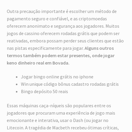
Outra precaução importante é escolher um método de
pagamento seguro e confiável, e as criptomoedas
oferecem anonimato e segurança aos jogadores. Muitos
jogos de cassino oferecem rodadas grátis que podem ser
reativadas, embora possam perder seus clientes que estão
nas pistas especificamente para jogar.
Alguns outros
termos também podem estar presentes, onde jogar
keno dinheiro real em Bovada.
Jogar bingo online grátis no iphone
Win unique código bônus cadastro rodadas grátis
Bingo depósito 50 reais
Essas máquinas caça-níqueis são populares entre os
jogadores que procuram uma experiência de jogo mais
emocionante e interativa, usar o Dash (ou jogar no
Litecoin. A tragédia de Macbeth recebeu ótimas críticas,