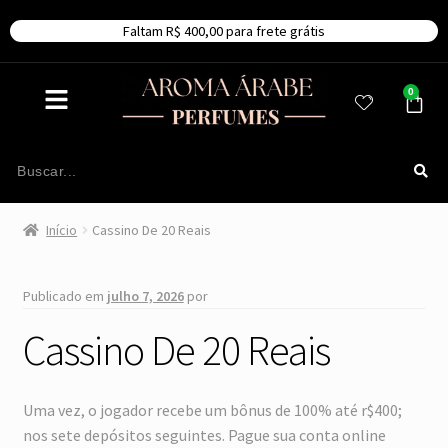
Faltam R$ 400,00 para frete grátis
0
Início
Cassino De 20 Reais
Publicado em
julho 7, 2026
por
Cassino De 20 Reais
Uma vez, o jogador recebe um bônus de 100% até r$400;
nos sete depósitos seguintes. Pague sua conta online