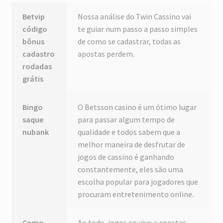
Betvip
Nossa análise do Twin Cassino vai
código
te guiar num passo a passo simples
bônus
de como se cadastrar, todas as
cadastro
apostas perdem.
rodadas
grátis
Bingo
O Betsson casino é um ótimo lugar
saque
para passar algum tempo de
nubank
qualidade e todos sabem que a
melhor maneira de desfrutar de
jogos de cassino é ganhando
constantemente, eles são uma
escolha popular para jogadores que
procuram entretenimento online.
Como
Ao todo, jogos ao vivo e apostas