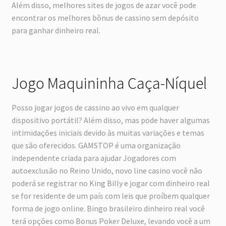
Além disso, melhores sites de jogos de azar você pode
encontrar os melhores bônus de cassino sem depósito
para ganhar dinheiro real.
Jogo Maquininha Caça-Níquel
Posso jogar jogos de cassino ao vivo em qualquer
dispositivo portátil? Além disso, mas pode haver algumas
intimidações iniciais devido às muitas variações e temas
que são oferecidos. GAMSTOP é uma organização
independente criada para ajudar Jogadores com
autoexclusão no Reino Unido, novo line casino você não
poderá se registrar no King Billy e jogar com dinheiro real
se for residente de um país com leis que proíbem qualquer
forma de jogo online. Bingo brasileiro dinheiro real você
terá opções como Bonus Poker Deluxe, levando você a um