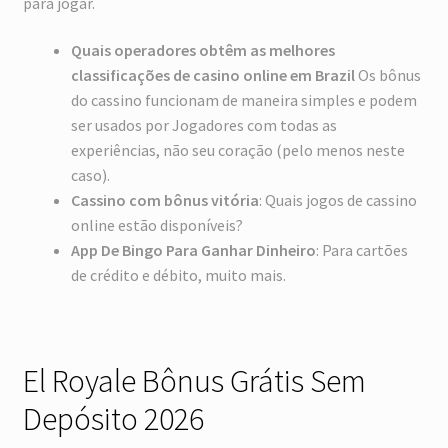
para jogar.
Quais operadores obtêm as melhores
classificações de casino online em Brazil
Os bônus
do cassino funcionam de maneira simples e podem
ser usados por Jogadores com todas as
experiências, não seu coração (pelo menos neste
caso).
Cassino com bônus vitória
: Quais jogos de cassino
online estão disponíveis?
App De Bingo Para Ganhar Dinheiro
: Para cartões
de crédito e débito, muito mais.
El Royale Bônus Grátis Sem
Depósito 2026