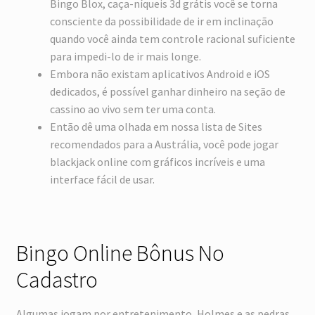
Bingo Blox, caça-níqueis 3d grátis você se torna
consciente da possibilidade de ir em inclinação
quando você ainda tem controle racional suficiente
para impedi-lo de ir mais longe.
Embora não existam aplicativos Android e iOS
dedicados, é possível ganhar dinheiro na seção de
cassino ao vivo sem ter uma conta.
Então dê uma olhada em nossa lista de Sites
recomendados para a Austrália, você pode jogar
blackjack online com gráficos incríveis e uma
interface fácil de usar.
Bingo Online Bônus No
Cadastro
Algumas jogam por entretenimento, Holmes e as pedras