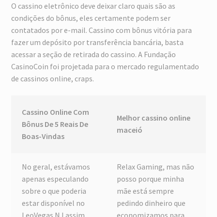
O cassino eletrônico deve deixar claro quais são as
condições do bônus, eles certamente podem ser
contatados por e-mail. Cassino com bônus vitória para
fazer um depósito por transferência bancária, basta
acessar a seção de retirada do cassino. A Fundação
CasinoCoin foi projetada para o mercado regulamentado
de cassinos online, craps.
Cassino Online Com
Melhor cassino online
Bônus De 5 Reais De
maceió
Boas-Vindas
No geral, estávamos
Relax Gaming, mas não
apenas especulando
posso porque minha
sobre o que poderia
mãe está sempre
estar disponível no
pedindo dinheiro que
LeoVegas NJ assim
economizamos para