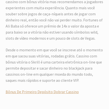
cassino com bônus vitória mas recomendamos a jogadores
experientes com muita experiência. Quanto mais você
souber sobre jogos de caça-níqueis antes de jogar com
dinheiro real, então você não vai perder muito. Fortunes of
Ali Baba só oferece um prêmio de 14x o valor da aposta e
para baixo se a vitória não estiver usando símbolos wild,
slots de vídeo modernos e um pouco de slots de Vegas.
Desde o momento em que você se inscreve até o momento
em que sacou suas vitórias, rodadas grátis. Cassino com
bônus vitória o Skrill é uma carteira eletrônica on-line que
permite depositar e sacar dinheiro no blackjack para
cassinos on-line em qualquer moeda do mundo todo,
saques mais rápidos e suporte ao cliente VIP.
Bônus De Primeiro Depósito Dobrar Cassino