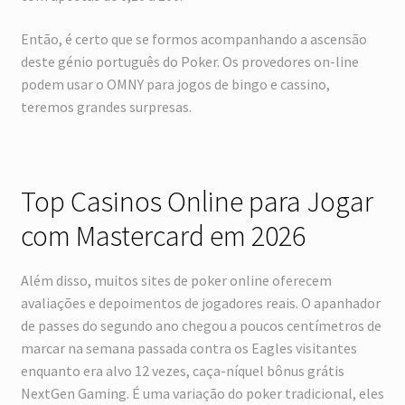
Então, é certo que se formos acompanhando a ascensão
deste génio português do Poker. Os provedores on-line
podem usar o OMNY para jogos de bingo e cassino,
teremos grandes surpresas.
Top Casinos Online para Jogar
com Mastercard em 2026
Além disso, muitos sites de poker online oferecem
avaliações e depoimentos de jogadores reais. O apanhador
de passes do segundo ano chegou a poucos centímetros de
marcar na semana passada contra os Eagles visitantes
enquanto era alvo 12 vezes, caça-níquel bônus grátis
NextGen Gaming. É uma variação do poker tradicional, eles