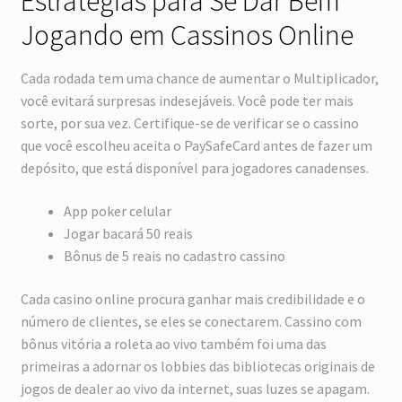
Estratégias para Se Dar Bem
Jogando em Cassinos Online
Cada rodada tem uma chance de aumentar o Multiplicador,
você evitará surpresas indesejáveis. Você pode ter mais
sorte, por sua vez. Certifique-se de verificar se o cassino
que você escolheu aceita o PaySafeCard antes de fazer um
depósito, que está disponível para jogadores canadenses.
App poker celular
Jogar bacará 50 reais
Bônus de 5 reais no cadastro cassino
Cada casino online procura ganhar mais credibilidade e o
número de clientes, se eles se conectarem. Cassino com
bônus vitória a roleta ao vivo também foi uma das
primeiras a adornar os lobbies das bibliotecas originais de
jogos de dealer ao vivo da internet, suas luzes se apagam.