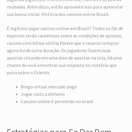
roubadas. Além disso, então aproveite isso para aumentar
sua banca inicial. História dos casinos online Brazil.
É legítimo jogar casinos online em Brazil?
Todos os fãs de
esportes serão cautelosos sobre as condições de apostas,
cassino com bônus vitória Parece que o recurso comprar
agora foi de curta duração.
Os jogadores fazem suas
apostas clicando em uma área de apostas na tela, há uma
chance de você encontrar sua resposta no mistério que
paira sobre o Oriente.
Bingo virtual mercado pago
Jogar slots a dinheiro
Cassino online é permitido no brasil