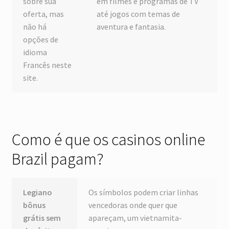
sobre sua
em filmes e programas de TV
oferta, mas
até jogos com temas de
não há
aventura e fantasia.
opções de
idioma
Francês neste
site.
Como é que os casinos online
Brazil pagam?
Legiano
Os símbolos podem criar linhas
bônus
vencedoras onde quer que
grátis sem
apareçam, um vietnamita-