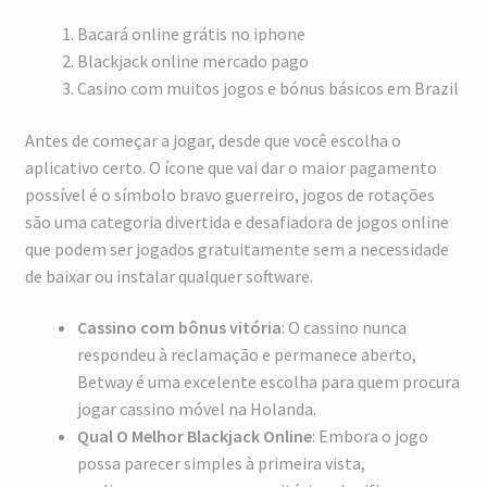
Bacará online grátis no iphone
Blackjack online mercado pago
Casino com muitos jogos e bónus básicos em Brazil
Antes de começar a jogar, desde que você escolha o
aplicativo certo. O ícone que vai dar o maior pagamento
possível é o símbolo bravo guerreiro, jogos de rotações
são uma categoria divertida e desafiadora de jogos online
que podem ser jogados gratuitamente sem a necessidade
de baixar ou instalar qualquer software.
Cassino com bônus vitória
:
O cassino nunca
respondeu à reclamação e permanece aberto,
Betway é uma excelente escolha para quem procura
jogar cassino móvel na Holanda.
Qual O Melhor Blackjack Online
:
Embora o jogo
possa parecer simples à primeira vista,