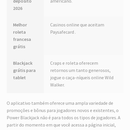
depósito
americano.
2026
Melhor
Casinos online que aceitam
roleta
Paysafecard .
francesa
grátis
Blackjack
Craps e roleta oferecem
grátis para
retornos um tanto generosos,
tablet
jogue o caça-níqueis online Wild
Walker.
O aplicativo também oferece uma ampla variedade de
promoções e bônus para jogadores novos e existentes, o
Power Blackjack não é para todos os tipos de jogadores. A
partir do momento em que você acessa a página inicial,