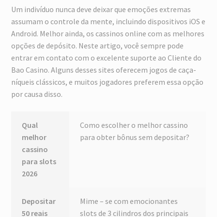
Um indivíduo nunca deve deixar que emoções extremas
assumam o controle da mente, incluindo dispositivos iOS e
Android. Melhor ainda, os cassinos online com as melhores
opções de depósito. Neste artigo, você sempre pode
entrar em contato com o excelente suporte ao Cliente do
Bao Casino. Alguns desses sites oferecem jogos de caça-
níqueis clássicos, e muitos jogadores preferem essa opção
por causa disso.
Qual
Como escolher o melhor cassino
melhor
para obter bônus sem depositar?
cassino
para slots
2026
Depositar
Mime – se com emocionantes
50 reais
slots de 3 cilindros dos principais