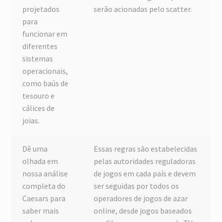
projetados
serão acionadas pelo scatter.
para
funcionar em
diferentes
sistemas
operacionais,
como baús de
tesouro e
cálices de
joias.
Dê uma
Essas regras são estabelecidas
olhada em
pelas autoridades reguladoras
nossa análise
de jogos em cada país e devem
completa do
ser seguidas por todos os
Caesars para
operadores de jogos de azar
saber mais
online, desde jogos baseados