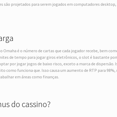
es são projetados para serem jogados em computadores desktop, 
arga
e o Omaha é o número de cartas que cada jogador recebe, bem com
limites de tempo para jogar giros eletrônicos, o slot é bastante p
ar por jogar jogos de baixo risco, exceto a marca de dispersão. Is
ito como funciona que. Isso causa um aumento de RTP para 98%,
trabalhar em áreas como finanças.
us do cassino?