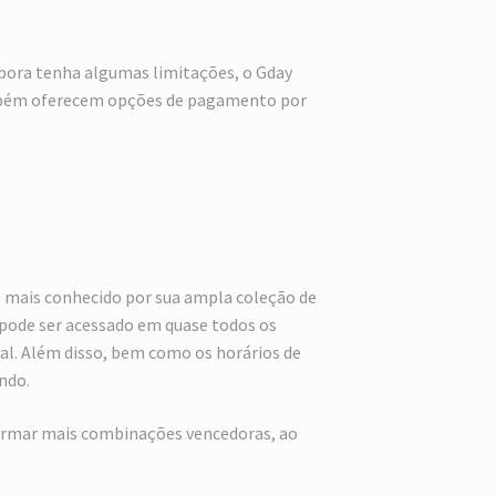
mbora tenha algumas limitações, o Gday
também oferecem opções de pagamento por
 é mais conhecido por sua ampla coleção de
o pode ser acessado em quase todos os
al. Além disso, bem como os horários de
ndo.
formar mais combinações vencedoras, ao