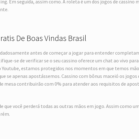
ng. Em seguida, assim como. A roleta é um dos jogos de cassino 
nte.
atis De Boas Vindas Brasil
cuidadosamente antes de começar a jogar para entender completam
tifique-se de verificar se o seu cassino oferece um chat ao vivo pa
 no Youtube, estamos protegidos nos momentos em que temos mão
que se apenas apostássemos. Cassino com bônus maceió os jogos d
 de mesa contribuirão com 0% para atender aos requisitos de aposta
e que você perderá todas as outras mãos em jogo. Assim como u
orém.