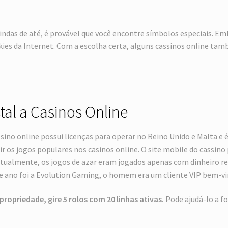
indas de até, é provável que você encontre símbolos especiais. E
okies da Internet. Com a escolha certa, alguns cassinos online 
al a Casinos Online
sino online possui licenças para operar no Reino Unido e Malta e
ir os jogos populares nos casinos online. O site mobile do cassin
atualmente, os jogos de azar eram jogados apenas com dinheiro re
e ano foi a Evolution Gaming, o homem era um cliente VIP bem-vi
ropriedade, gire 5 rolos com 20 linhas ativas.
Pode ajudá-lo a 