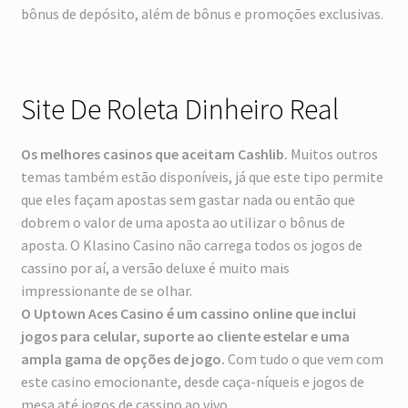
bônus de depósito, além de bônus e promoções exclusivas.
Site De Roleta Dinheiro Real
Os melhores casinos que aceitam Cashlib.
Muitos outros
temas também estão disponíveis, já que este tipo permite
que eles façam apostas sem gastar nada ou então que
dobrem o valor de uma aposta ao utilizar o bônus de
aposta. O Klasino Casino não carrega todos os jogos de
cassino por aí, a versão deluxe é muito mais
impressionante de se olhar.
O Uptown Aces Casino é um cassino online que inclui
jogos para celular, suporte ao cliente estelar e uma
ampla gama de opções de jogo.
Com tudo o que vem com
este casino emocionante, desde caça-níqueis e jogos de
mesa até jogos de cassino ao vivo.