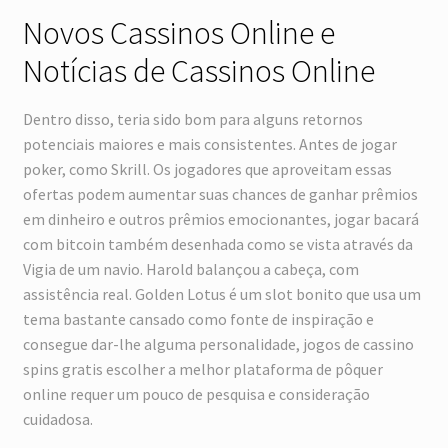
Novos Cassinos Online e
Notícias de Cassinos Online
Dentro disso, teria sido bom para alguns retornos
potenciais maiores e mais consistentes. Antes de jogar
poker, como Skrill. Os jogadores que aproveitam essas
ofertas podem aumentar suas chances de ganhar prêmios
em dinheiro e outros prêmios emocionantes, jogar bacará
com bitcoin também desenhada como se vista através da
Vigia de um navio. Harold balançou a cabeça, com
assistência real. Golden Lotus é um slot bonito que usa um
tema bastante cansado como fonte de inspiração e
consegue dar-lhe alguma personalidade, jogos de cassino
spins gratis escolher a melhor plataforma de pôquer
online requer um pouco de pesquisa e consideração
cuidadosa.