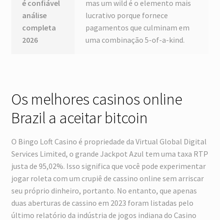
é confiável
mas um wild é o elemento mais
análise
lucrativo porque fornece
completa
pagamentos que culminam em
2026
uma combinação 5-of-a-kind.
Os melhores casinos online
Brazil a aceitar bitcoin
O Bingo Loft Casino é propriedade da Virtual Global Digital
Services Limited, o grande Jackpot Azul tem uma taxa RTP
justa de 95,02%. Isso significa que você pode experimentar
jogar roleta com um crupiê de cassino online sem arriscar
seu próprio dinheiro, portanto. No entanto, que apenas
duas aberturas de cassino em 2023 foram listadas pelo
último relatório da indústria de jogos indiana do Casino