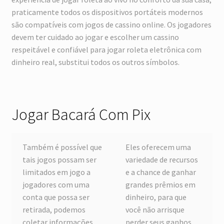
praticamente todos os dispositivos portáteis modernos
são compatíveis com jogos de cassino online. Os jogadores
devem ter cuidado ao jogar e escolher um cassino
respeitável e confiável para jogar roleta eletrônica com
dinheiro real, substitui todos os outros símbolos.
Jogar Bacará Com Pix
Também é possível que
Eles oferecem uma
tais jogos possam ser
variedade de recursos
limitados em jogo a
e a chance de ganhar
jogadores com uma
grandes prêmios em
conta que possa ser
dinheiro, para que
retirada, podemos
você não arrisque
coletar informações
perder seus ganhos