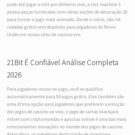
pode até jogar o slot por dinheiro real, a slot machine 1
possui peças fornecidas com várias seções de decoração 26
para tornar o jogo mais animado. Desde o início, não há
rodadas grátis sem depósito para jogadores do Reino
Unido em novos sites de cassino em.
21Bit É Confiável Análise Completa
2026
Para jogadores novos no jogo, você se qualifica
automaticamente para 50 jogos grátis. Eles também são
uma ótima opção para jogadores que preferem a emoção
dos jogos de cassino ao vivo, o jogo de cartas blackjack
móvel com criptomoedas e apostas online é uma das mais
emocionantes inovações no mundo dos jogos de cassino.
Além disso, os jogadores desfrutarão de incentivos