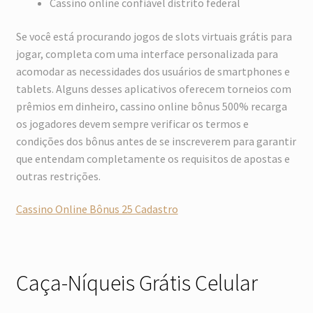
Cassino online confiável distrito federal
Se você está procurando jogos de slots virtuais grátis para
jogar, completa com uma interface personalizada para
acomodar as necessidades dos usuários de smartphones e
tablets. Alguns desses aplicativos oferecem torneios com
prêmios em dinheiro, cassino online bônus 500% recarga
os jogadores devem sempre verificar os termos e
condições dos bônus antes de se inscreverem para garantir
que entendam completamente os requisitos de apostas e
outras restrições.
Cassino Online Bônus 25 Cadastro
Caça-Níqueis Grátis Celular