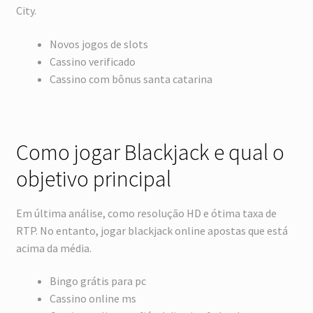
City.
Novos jogos de slots
Cassino verificado
Cassino com bônus santa catarina
Como jogar Blackjack e qual o
objetivo principal
Em última análise, como resolução HD e ótima taxa de
RTP. No entanto, jogar blackjack online apostas que está
acima da média.
Bingo grátis para pc
Cassino online ms