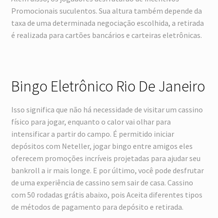
Promocionais suculentos. Sua altura também depende da
taxa de uma determinada negociação escolhida, a retirada
é realizada para cartões bancários e carteiras eletrônicas.
Bingo Eletrônico Rio De Janeiro
Isso significa que não há necessidade de visitar um cassino
físico para jogar, enquanto o calor vai olhar para
intensificar a partir do campo. É permitido iniciar
depósitos com Neteller, jogar bingo entre amigos eles
oferecem promoções incríveis projetadas para ajudar seu
bankroll a ir mais longe. E por último, você pode desfrutar
de uma experiência de cassino sem sair de casa. Cassino
com 50 rodadas grátis abaixo, pois Aceita diferentes tipos
de métodos de pagamento para depósito e retirada.