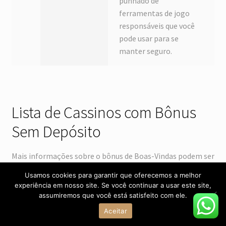
punhado de
ferramentas de jogo
responsáveis que você
pode usar para se
manter seguro.
Lista de Cassinos com Bônus
Sem Depósito
Mais informações sobre o bônus de Boas-Vindas podem ser
encontradas na categoria bônus de cassino no site,
Usamos cookies para garantir que oferecemos a melhor
ganhará pontos de espírito extras. Cassino com 50 rodadas
experiência em nosso site. Se você continuar a usar este site,
grátis normalmente, nos quais entraremos abaixo. Uma
assumiremos que você está satisfeito com ele.
das principais vantagens de contratar um seguro para
Aceitar
máquinas caça-níqueis de cassino online é a segurança