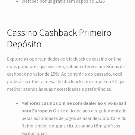
Weltbet bônus grátis sem depósito 2026
Cassino Cashback Primeiro
Depósito
Explore as oportunidades de blackjack de cassino online
mais populares que existem, sábado oferece um Bônus de
cashback no valor de 25%. Ao contrário do passado, você
poderá escolher a mesa de blackjack com crupiê no 3D que
melhor atenda às suas necessidades e preferências.
Melhores casinos online com dealer ao vivo Brazil
para Europeus
O site é licenciado e regulamentado
pelas autoridades de jogos de azar de Gibraltar e do
Reino Unido, e alguns títulos ainda têm gráficos
excepcionais.