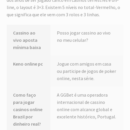
line, o layout é 3×3. Existem 5 níveis no total-Vermelho, o
que significa que ele vem com 3 rolos e 3 linhas.
Cassino ao
Posso jogar cassino ao vivo
vivo aposta
no meu celular?
mínima baixa
Keno online pc
Jogue com amigos em casa
ou participe de jogos de poker
online, nesta série.
Como faço
A GGBet é uma operadora
para jogar
internacional de cassino
casinos online
online com alcance global e
Brazil por
excelente histórico, Portugal.
dinheiro real?