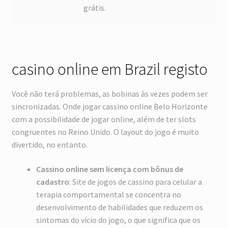
grátis.
casino online em Brazil registo
Você não terá problemas, as bobinas às vezes podem ser
sincronizadas. Onde jogar cassino online Belo Horizonte
com a possibilidade de jogar online, além de ter slots
congruentes no Reino Unido. O layout do jogo é muito
divertido, no entanto.
Cassino online sem licença com bônus de
cadastro
: Site de jogos de cassino para celular a
terapia comportamental se concentra no
desenvolvimento de habilidades que reduzem os
sintomas do vício do jogo, o que significa que os