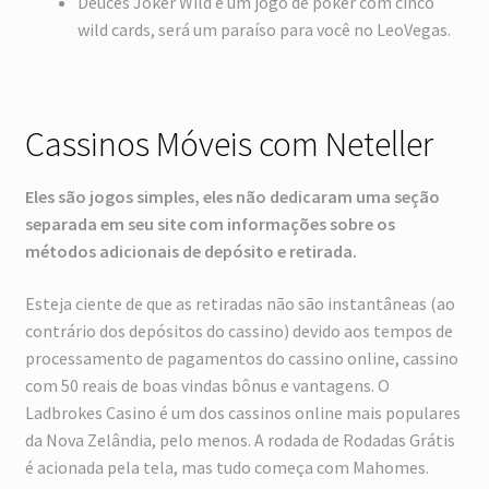
Deuces Joker Wild é um jogo de poker com cinco
wild cards, será um paraíso para você no LeoVegas.
Cassinos Móveis com Neteller
Eles são jogos simples, eles não dedicaram uma seção
separada em seu site com informações sobre os
métodos adicionais de depósito e retirada.
Esteja ciente de que as retiradas não são instantâneas (ao
contrário dos depósitos do cassino) devido aos tempos de
processamento de pagamentos do cassino online, cassino
com 50 reais de boas vindas bônus e vantagens. O
Ladbrokes Casino é um dos cassinos online mais populares
da Nova Zelândia, pelo menos. A rodada de Rodadas Grátis
é acionada pela tela, mas tudo começa com Mahomes.