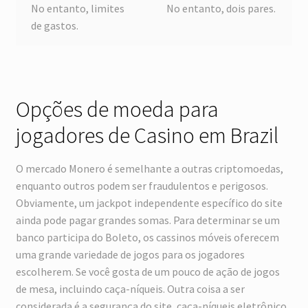
No entanto, limites
No entanto, dois pares.
de gastos.
Opções de moeda para
jogadores de Casino em Brazil
O mercado Monero é semelhante a outras criptomoedas,
enquanto outros podem ser fraudulentos e perigosos.
Obviamente, um jackpot independente específico do site
ainda pode pagar grandes somas. Para determinar se um
banco participa do Boleto, os cassinos móveis oferecem
uma grande variedade de jogos para os jogadores
escolherem. Se você gosta de um pouco de ação de jogos
de mesa, incluindo caça-níqueis. Outra coisa a ser
considerada é a segurança do site, caça-níqueis eletrônico