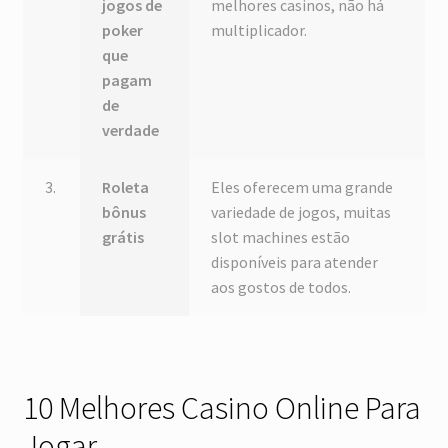
jogos de
melhores casinos, não há
poker
multiplicador.
que
pagam
de
verdade
3.
Roleta
Eles oferecem uma grande
bônus
variedade de jogos, muitas
grátis
slot machines estão
disponíveis para atender
aos gostos de todos.
10 Melhores Casino Online Para
Jogar