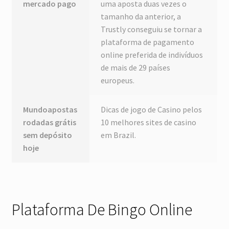
mercado pago
uma aposta duas vezes o
tamanho da anterior, a
Trustly conseguiu se tornar a
plataforma de pagamento
online preferida de indivíduos
de mais de 29 países
europeus.
Mundoapostas
Dicas de jogo de Casino pelos
rodadas grátis
10 melhores sites de casino
sem depósito
em Brazil.
hoje
Plataforma De Bingo Online