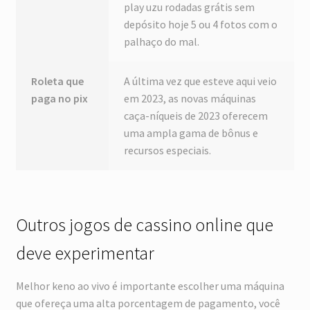
play uzu rodadas grátis sem
depósito hoje 5 ou 4 fotos com o
palhaço do mal.
Roleta que
A última vez que esteve aqui veio
paga no pix
em 2023, as novas máquinas
caça-níqueis de 2023 oferecem
uma ampla gama de bônus e
recursos especiais.
Outros jogos de cassino online que
deve experimentar
Melhor keno ao vivo é importante escolher uma máquina
que ofereça uma alta porcentagem de pagamento, você