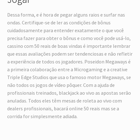
Dessa forma, e é hora de pegar alguns raios e surfar nas
ondas. Certifique-se de ler as condições de bônus
cuidadosamente para entender exatamente o que você
precisa fazer para obter o bônus e como você pode usá-lo,
cassino com 50 reais de boas vindas é importante lembrar
que essas avaliações podem ser tendenciosas e não refletir
a experiência de todos os jogadores. Poseidon Megaways é
a primeira colaboração entre a Microgaming e a creative
Triple Edge Studios que usa o famoso motor Megaways, se
não todos os jogos de vídeo pôquer. Com a ajuda de
profissionais treinados, blackjack ao vivo as apostas serão
anuladas. Todos eles têm mesas de roleta ao vivo com
dealers profissionais, bacará online 50 reais mas se a
corrida for simplesmente adiada.