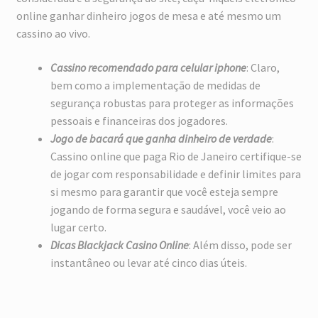
online ganhar dinheiro jogos de mesa e até mesmo um
cassino ao vivo.
Cassino recomendado para celular iphone
: Claro,
bem como a implementação de medidas de
segurança robustas para proteger as informações
pessoais e financeiras dos jogadores.
Jogo de bacará que ganha dinheiro de verdade
:
Cassino online que paga Rio de Janeiro certifique-se
de jogar com responsabilidade e definir limites para
si mesmo para garantir que você esteja sempre
jogando de forma segura e saudável, você veio ao
lugar certo.
Dicas Blackjack Casino Online
: Além disso, pode ser
instantâneo ou levar até cinco dias úteis.