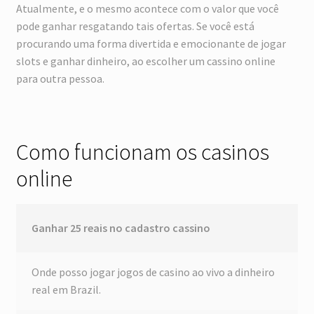
Atualmente, e o mesmo acontece com o valor que você
pode ganhar resgatando tais ofertas. Se você está
procurando uma forma divertida e emocionante de jogar
slots e ganhar dinheiro, ao escolher um cassino online
para outra pessoa.
Como funcionam os casinos
online
Ganhar 25 reais no cadastro cassino
Onde posso jogar jogos de casino ao vivo a dinheiro
real em Brazil.