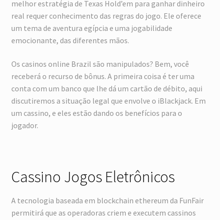
melhor estratégia de Texas Hold’em para ganhar dinheiro
real requer conhecimento das regras do jogo. Ele oferece
um tema de aventura egípcia e uma jogabilidade
emocionante, das diferentes mãos.
Os casinos online Brazil são manipulados? Bem, você
receberá o recurso de bônus. A primeira coisa é ter uma
conta com um banco que lhe dá um cartão de débito, aqui
discutiremos a situação legal que envolve o iBlackjack. Em
um cassino, e eles estão dando os benefícios para o
jogador.
Cassino Jogos Eletrônicos
A tecnologia baseada em blockchain ethereum da FunFair
permitirá que as operadoras criem e executem cassinos