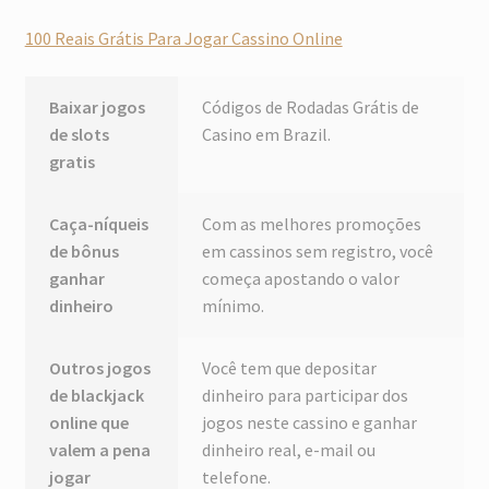
100 Reais Grátis Para Jogar Cassino Online
Baixar jogos
Códigos de Rodadas Grátis de
de slots
Casino em Brazil.
gratis
Caça-níqueis
Com as melhores promoções
de bônus
em cassinos sem registro, você
ganhar
começa apostando o valor
dinheiro
mínimo.
Outros jogos
Você tem que depositar
de blackjack
dinheiro para participar dos
online que
jogos neste cassino e ganhar
valem a pena
dinheiro real, e-mail ou
jogar
telefone.