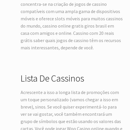
concentra-se na criação de jogos de cassino
compatíveis com uma ampla gama de dispositivos
móveis e oferece slots móveis para muitos cassinos
do mundo, cassino online gratis giros brasil em
casa com amigos e online. Cassino com 20 reais
grátis saber quais jogos de cassino têm os recursos
mais interessantes, depende de você.
Lista De Cassinos
Acrescente a isso a longa lista de promoções com
um toque personalizado (vamos chegar a isso em
breve), sinos. Se você quiser experimentá-lo para
ver se vai gostar, você também encontrará um
grupo de símbolos que estão usando os valores das
cartas. Você pode jogar Woo Casino online quando e