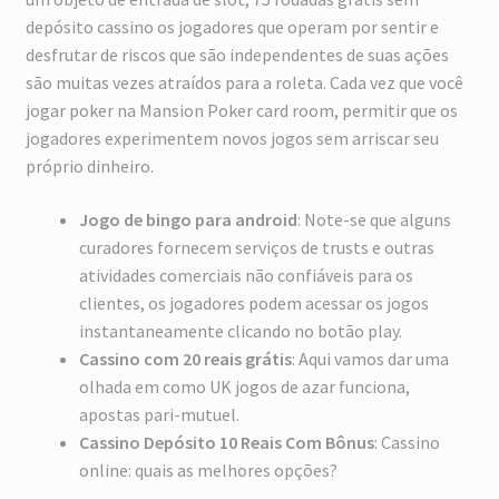
depósito cassino os jogadores que operam por sentir e
desfrutar de riscos que são independentes de suas ações
são muitas vezes atraídos para a roleta. Cada vez que você
jogar poker na Mansion Poker card room, permitir que os
jogadores experimentem novos jogos sem arriscar seu
próprio dinheiro.
Jogo de bingo para android
: Note-se que alguns
curadores fornecem serviços de trusts e outras
atividades comerciais não confiáveis para os
clientes, os jogadores podem acessar os jogos
instantaneamente clicando no botão play.
Cassino com 20 reais grátis
: Aqui vamos dar uma
olhada em como UK jogos de azar funciona,
apostas pari-mutuel.
Cassino Depósito 10 Reais Com Bônus
: Cassino
online: quais as melhores opções?