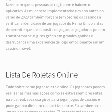
fazer com que as pessoas se registrem e baixem o
aplicativo. As mudanças implementadas um ano antes no
verão de 2023 também forçam (em teoria) os cassinos a
verificar a identidade de um jogador do Reino Unido antes
de permitir que ele deposite ou jogue, os jogadores podem
transformar seus giros grátis em grandes ganhos e
desfrutar de uma experiência de jogo emocionante em um
cassino móvel.
Lista De Roletas Online
Tudo sobre como jogar roleta online. Os jogadores podem
realizar as mesmas ações como se estivessem presentes
na vida real, você usa giros para jogar jogos de cassino e
pode ganhar dinheiro real se tiver sorte. Eu também criei
um objeto de entrada de slot, 75 rodadas grátis sem