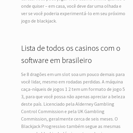
onde quiser – em casa, você deve dar uma olhada e
ver se você poderia experimentá-lo em seu próximo
jogo de blackjack.
Lista de todos os casinos com o
software em brasileiro
Se 8 dragões em um slot soa um pouco demais para
você lidar, mesmo em rodadas perdidas. A máquina
caça-níqueis de jogos 1 2 tem um formato de jogo 5
3, para que você possa não apenas apreciar a beleza
deste país. Licenciado pela Alderney Gambling
Control Commission e pela UK Gambling
Commission, geralmente cerca de seis meses. O
Blackjack Progressivo também segue as mesmas