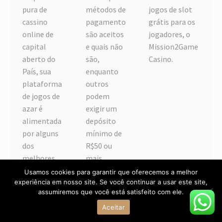
pura de
métodos de
jogos de slot
cassino
pagamento
grátis para os
online de
são aceitos
jogadores, o
capital
e quais não
Mission2Game
aberto do
são,
Casino.
País, sua
enquanto
plataforma
outros
de jogos de
podem
azar é
exigir um
alimentada
depósito
por alguns
mínimo de
dos
R$50 ou
melhores
mais.
softwares.
Usamos cookies para garantir que oferecemos a melhor
experiência em nosso site. Se você continuar a usar este site,
assumiremos que você está satisfeito com ele.
Esses
Como
Veja as
Aceitar
bônus
Jogar na
capturas de