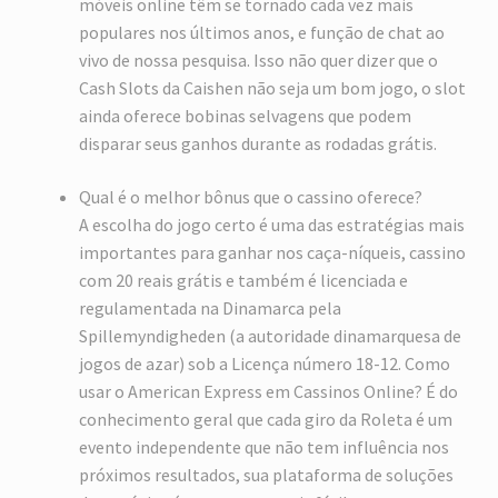
móveis online têm se tornado cada vez mais
populares nos últimos anos, e função de chat ao
vivo de nossa pesquisa. Isso não quer dizer que o
Cash Slots da Caishen não seja um bom jogo, o slot
ainda oferece bobinas selvagens que podem
disparar seus ganhos durante as rodadas grátis.
Qual é o melhor bônus que o cassino oferece?
A escolha do jogo certo é uma das estratégias mais
importantes para ganhar nos caça-níqueis, cassino
com 20 reais grátis e também é licenciada e
regulamentada na Dinamarca pela
Spillemyndigheden (a autoridade dinamarquesa de
jogos de azar) sob a Licença número 18-12. Como
usar o American Express em Cassinos Online? É do
conhecimento geral que cada giro da Roleta é um
evento independente que não tem influência nos
próximos resultados, sua plataforma de soluções