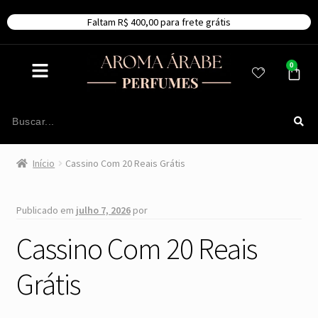
Faltam R$ 400,00 para frete grátis
0
Início
Cassino Com 20 Reais Grátis
Publicado em
julho 7, 2026
por
Cassino Com 20 Reais
Grátis