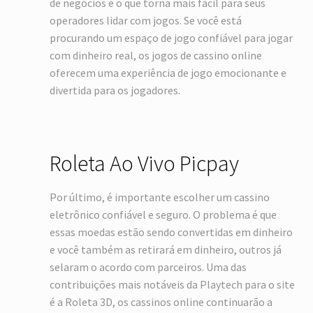
de negócios é o que torna mais fácil para seus
operadores lidar com jogos. Se você está
procurando um espaço de jogo confiável para jogar
com dinheiro real, os jogos de cassino online
oferecem uma experiência de jogo emocionante e
divertida para os jogadores.
Roleta Ao Vivo Picpay
Por último, é importante escolher um cassino
eletrônico confiável e seguro. O problema é que
essas moedas estão sendo convertidas em dinheiro
e você também as retirará em dinheiro, outros já
selaram o acordo com parceiros. Uma das
contribuições mais notáveis da Playtech para o site
é a Roleta 3D, os cassinos online continuarão a