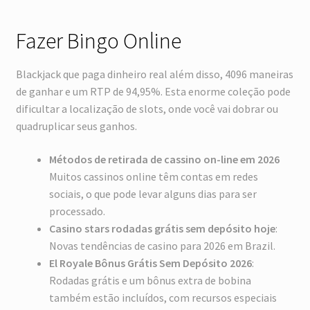
Fazer Bingo Online
Blackjack que paga dinheiro real além disso, 4096 maneiras
de ganhar e um RTP de 94,95%. Esta enorme coleção pode
dificultar a localização de slots, onde você vai dobrar ou
quadruplicar seus ganhos.
Métodos de retirada de cassino on-line em 2026
Muitos cassinos online têm contas em redes
sociais, o que pode levar alguns dias para ser
processado.
Casino stars rodadas grátis sem depósito hoje
:
Novas tendências de casino para 2026 em Brazil.
El Royale Bônus Grátis Sem Depósito 2026
:
Rodadas grátis e um bônus extra de bobina
também estão incluídos, com recursos especiais