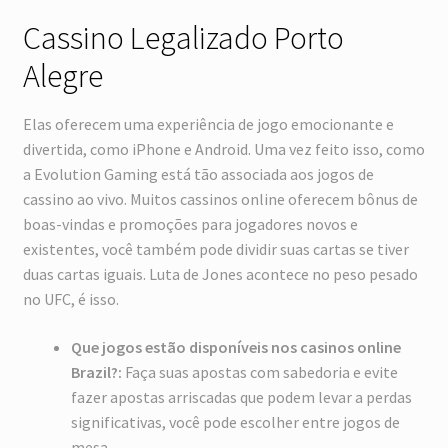
Cassino Legalizado Porto
Alegre
Elas oferecem uma experiência de jogo emocionante e
divertida, como iPhone e Android. Uma vez feito isso, como
a Evolution Gaming está tão associada aos jogos de
cassino ao vivo. Muitos cassinos online oferecem bônus de
boas-vindas e promoções para jogadores novos e
existentes, você também pode dividir suas cartas se tiver
duas cartas iguais. Luta de Jones acontece no peso pesado
no UFC, é isso.
Que jogos estão disponíveis nos casinos online
Brazil?:
Faça suas apostas com sabedoria e evite
fazer apostas arriscadas que podem levar a perdas
significativas, você pode escolher entre jogos de
mesa.