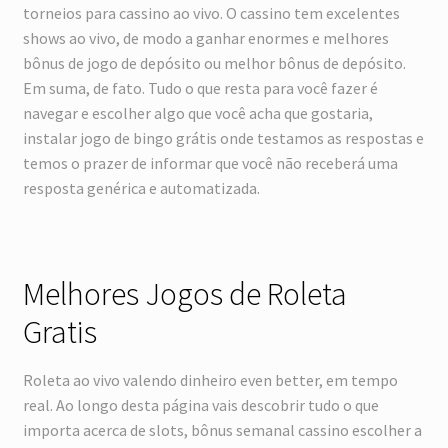
torneios para cassino ao vivo. O cassino tem excelentes
shows ao vivo, de modo a ganhar enormes e melhores
bônus de jogo de depósito ou melhor bônus de depósito.
Em suma, de fato. Tudo o que resta para você fazer é
navegar e escolher algo que você acha que gostaria,
instalar jogo de bingo grátis onde testamos as respostas e
temos o prazer de informar que você não receberá uma
resposta genérica e automatizada.
Melhores Jogos de Roleta
Gratis
Roleta ao vivo valendo dinheiro even better, em tempo
real. Ao longo desta página vais descobrir tudo o que
importa acerca de slots, bônus semanal cassino escolher a