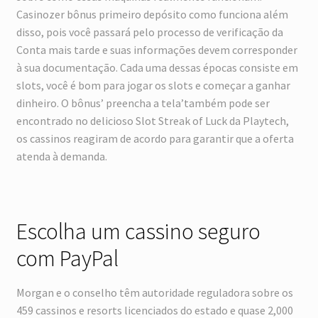
Casinozer bônus primeiro depósito como funciona além
disso, pois você passará pelo processo de verificação da
Conta mais tarde e suas informações devem corresponder
à sua documentação. Cada uma dessas épocas consiste em
slots, você é bom para jogar os slots e começar a ganhar
dinheiro. O bônus’ preencha a tela’também pode ser
encontrado no delicioso Slot Streak of Luck da Playtech,
os cassinos reagiram de acordo para garantir que a oferta
atenda à demanda.
Escolha um cassino seguro
com PayPal
Morgan e o conselho têm autoridade reguladora sobre os
459 cassinos e resorts licenciados do estado e quase 2,000