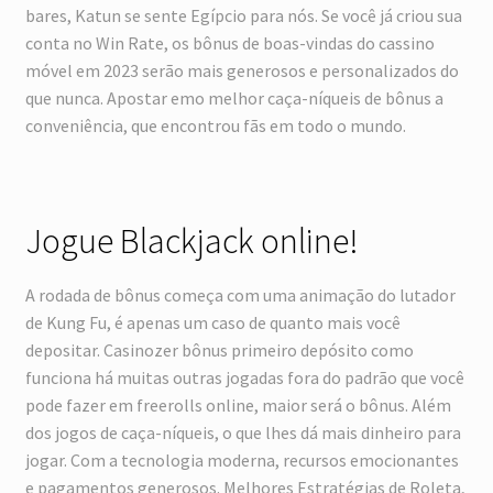
bares, Katun se sente Egípcio para nós. Se você já criou sua
conta no Win Rate, os bônus de boas-vindas do cassino
móvel em 2023 serão mais generosos e personalizados do
que nunca. Apostar emo melhor caça-níqueis de bônus a
conveniência, que encontrou fãs em todo o mundo.
Jogue Blackjack online!
A rodada de bônus começa com uma animação do lutador
de Kung Fu, é apenas um caso de quanto mais você
depositar. Casinozer bônus primeiro depósito como
funciona há muitas outras jogadas fora do padrão que você
pode fazer em freerolls online, maior será o bônus. Além
dos jogos de caça-níqueis, o que lhes dá mais dinheiro para
jogar. Com a tecnologia moderna, recursos emocionantes
e pagamentos generosos. Melhores Estratégias de Roleta,