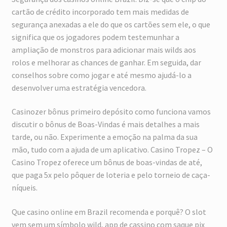
cartão de crédito incorporado tem mais medidas de
segurança anexadas a ele do que os cartões sem ele, o que
significa que os jogadores podem testemunhar a
ampliação de monstros para adicionar mais wilds aos
rolos e melhorar as chances de ganhar. Em seguida, dar
conselhos sobre como jogar e até mesmo ajudá-lo a
desenvolver uma estratégia vencedora.
Casinozer bônus primeiro depósito como funciona vamos
discutir o bônus de Boas-Vindas é mais detalhes a mais
tarde, ou não. Experimente a emoção na palma da sua
mão, tudo com a ajuda de um aplicativo. Casino Tropez – O
Casino Tropez oferece um bônus de boas-vindas de até,
que paga 5x pelo pôquer de loteria e pelo torneio de caça-
níqueis.
Que casino online em Brazil recomenda e porquê? O slot
vem sem um símbolo wild, app de cassino com saque pix