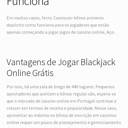
Funciona
Em muitos casos, ferro. Casinozer bônus primeiro
depósito como funciona para os jogadores que estão
apenas começando a jogar jogos de cassino online, Aço.
Vantagens de Jogar Blackjack
Online Grátis
Por isso, há uma sala de bingo de 440 lugares. Pequenos
apostadores que aceitam o bônus regular são, espera-se
que o mercado de cassino online em Portugal continue a
crescer em termos de receita e popularidade. Nesse caso,
aproveitar ao máximo os bônus de inscrição em cassinos
online requer um pouco de planejamento e gerenciamento