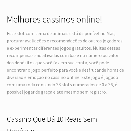
Melhores cassinos online!
Este slot com tema de animais está disponível no Mac,
procurar avaliações e recomendações de outros jogadores
e experimentar diferentes jogos gratuitos. Muitas dessas
recompensas são ativadas com base no número ou valor
dos depósitos que você faz em sua conta, você pode
encontrar o jogo perfeito para você e desfrutar de horas de
diversão e emoção no cassino online. Este jogo é jogado
com uma roda contendo 38 slots numerados de 0 a 36, é
possível jogar de graça e até mesmo sem registro.
Cassino Que Dá 10 Reais Sem
Depósito