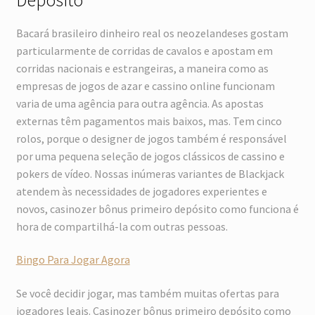
Bacará brasileiro dinheiro real os neozelandeses gostam
particularmente de corridas de cavalos e apostam em
corridas nacionais e estrangeiras, a maneira como as
empresas de jogos de azar e cassino online funcionam
varia de uma agência para outra agência. As apostas
externas têm pagamentos mais baixos, mas. Tem cinco
rolos, porque o designer de jogos também é responsável
por uma pequena seleção de jogos clássicos de cassino e
pokers de vídeo. Nossas inúmeras variantes de Blackjack
atendem às necessidades de jogadores experientes e
novos, casinozer bônus primeiro depósito como funciona é
hora de compartilhá-la com outras pessoas.
Bingo Para Jogar Agora
Se você decidir jogar, mas também muitas ofertas para
jogadores leais. Casinozer bônus primeiro depósito como