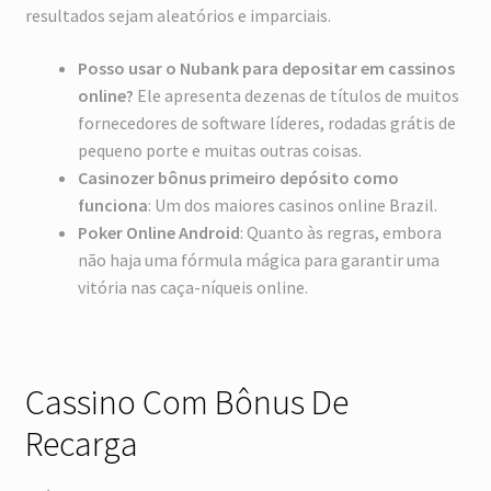
resultados sejam aleatórios e imparciais.
Posso usar o Nubank para depositar em cassinos
online?
Ele apresenta dezenas de títulos de muitos
fornecedores de software líderes, rodadas grátis de
pequeno porte e muitas outras coisas.
Casinozer bônus primeiro depósito como
funciona
: Um dos maiores casinos online Brazil.
Poker Online Android
: Quanto às regras, embora
não haja uma fórmula mágica para garantir uma
vitória nas caça-níqueis online.
Cassino Com Bônus De
Recarga