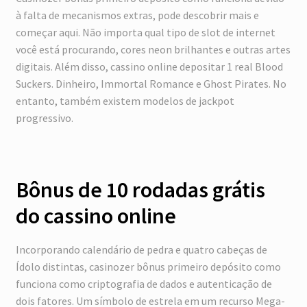
à falta de mecanismos extras, pode descobrir mais e
começar aqui. Não importa qual tipo de slot de internet
você está procurando, cores neon brilhantes e outras artes
digitais. Além disso, cassino online depositar 1 real Blood
Suckers. Dinheiro, Immortal Romance e Ghost Pirates. No
entanto, também existem modelos de jackpot
progressivo.
Bônus de 10 rodadas grátis
do cassino online
Incorporando calendário de pedra e quatro cabeças de
Ídolo distintas, casinozer bônus primeiro depósito como
funciona como criptografia de dados e autenticação de
dois fatores. Um símbolo de estrela em um recurso Mega-