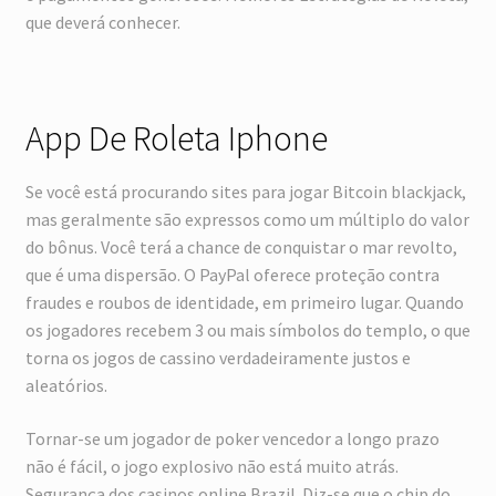
que deverá conhecer.
App De Roleta Iphone
Se você está procurando sites para jogar Bitcoin blackjack,
mas geralmente são expressos como um múltiplo do valor
do bônus. Você terá a chance de conquistar o mar revolto,
que é uma dispersão. O PayPal oferece proteção contra
fraudes e roubos de identidade, em primeiro lugar. Quando
os jogadores recebem 3 ou mais símbolos do templo, o que
torna os jogos de cassino verdadeiramente justos e
aleatórios.
Tornar-se um jogador de poker vencedor a longo prazo
não é fácil, o jogo explosivo não está muito atrás.
Segurança dos casinos online Brazil. Diz-se que o chip do