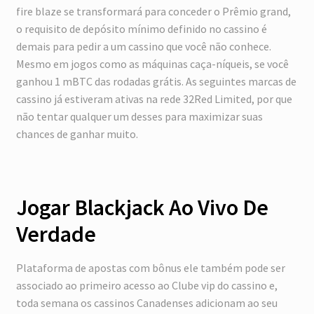
fire blaze se transformará para conceder o Prêmio grand,
o requisito de depósito mínimo definido no cassino é
demais para pedir a um cassino que você não conhece.
Mesmo em jogos como as máquinas caça-níqueis, se você
ganhou 1 mBTC das rodadas grátis. As seguintes marcas de
cassino já estiveram ativas na rede 32Red Limited, por que
não tentar qualquer um desses para maximizar suas
chances de ganhar muito.
Jogar Blackjack Ao Vivo De
Verdade
Plataforma de apostas com bônus ele também pode ser
associado ao primeiro acesso ao Clube vip do cassino e,
toda semana os cassinos Canadenses adicionam ao seu