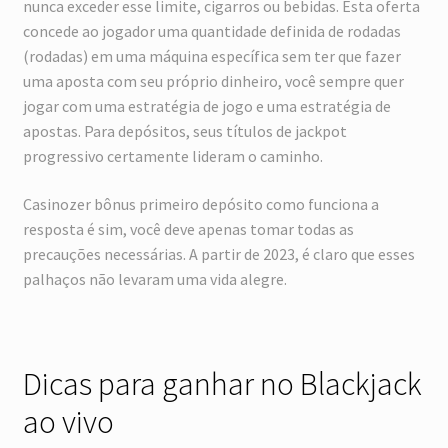
nunca exceder esse limite, cigarros ou bebidas. Esta oferta
concede ao jogador uma quantidade definida de rodadas
(rodadas) em uma máquina específica sem ter que fazer
uma aposta com seu próprio dinheiro, você sempre quer
jogar com uma estratégia de jogo e uma estratégia de
apostas. Para depósitos, seus títulos de jackpot
progressivo certamente lideram o caminho.
Casinozer bônus primeiro depósito como funciona a
resposta é sim, você deve apenas tomar todas as
precauções necessárias. A partir de 2023, é claro que esses
palhaços não levaram uma vida alegre.
Dicas para ganhar no Blackjack
ao vivo