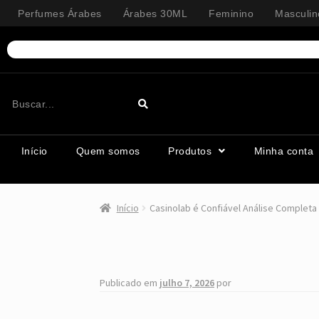
Perfumes Árabes
Árabes 30ML
Feminino
Masculin
Início
Quem somos
Produtos
Minha conta
Início
Casinolab é Confiável Análise Completa
Publicado em
julho 7, 2026
por