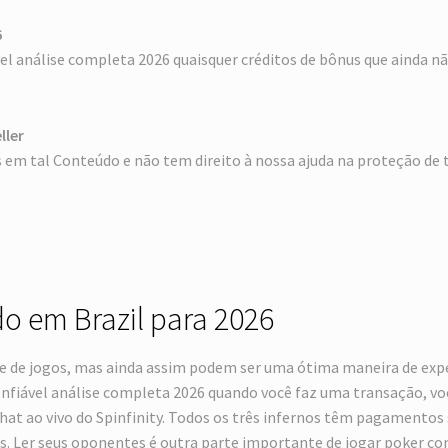
6
vel análise completa 2026 quaisquer créditos de bônus que ainda 
ller
s em tal Conteúdo e não tem direito à nossa ajuda na proteção de t
do em Brazil para 2026
 de jogos, mas ainda assim podem ser uma ótima maneira de exp
é confiável análise completa 2026 quando você faz uma transação
Chat ao vivo do Spinfinity. Todos os três infernos têm pagamento
s. Ler seus oponentes é outra parte importante de jogar poker co