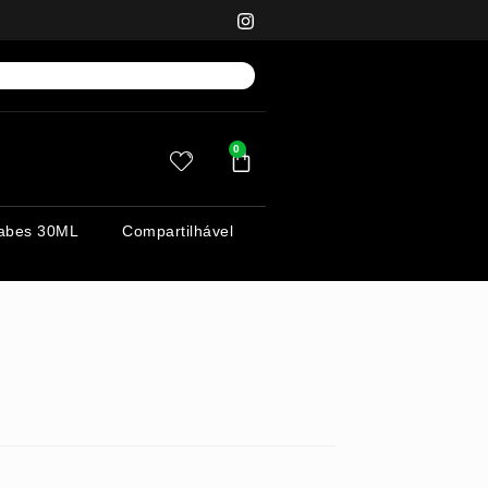
0
abes 30ML
Compartilhável