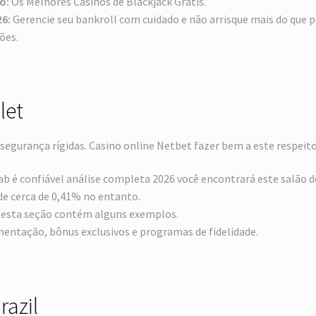
o:
Os Melhores Casinos de Blackjack Grátis.
26:
Gerencie seu bankroll com cuidado e não arrisque mais do que p
ões.
let
segurança rígidas. Casino online Netbet fazer bem a este respeito,
b é confiável análise completa 2026 você encontrará este salão d
e cerca de 0,41% no entanto.
 esta seção contém alguns exemplos.
entação, bônus exclusivos e programas de fidelidade.
razil