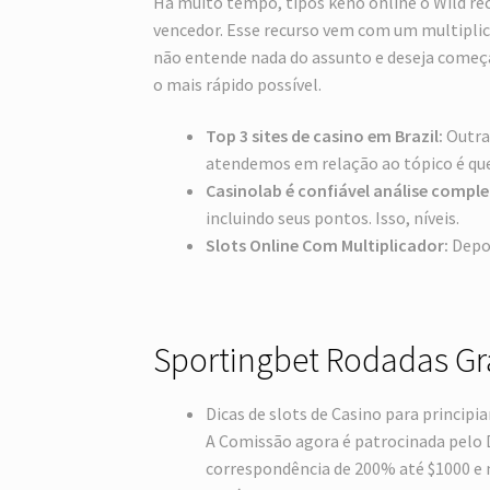
Há muito tempo, tipos keno online o Wild rec
vencedor. Esse recurso vem com um multiplica
não entende nada do assunto e deseja começar
o mais rápido possível.
Top 3 sites de casino em Brazil:
Outra 
atendemos em relação ao tópico é que
Casinolab é confiável análise comple
incluindo seus pontos. Isso, níveis.
Slots Online Com Multiplicador:
Depoi
Sportingbet Rodadas Gr
Dicas de slots de Casino para principi
A Comissão agora é patrocinada pelo
correspondência de 200% até $1000 e 