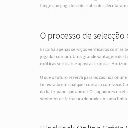
bingo que paga bitcoin e altcoins decolaram 
O processo de selecção 
Escolha apenas serviços verificados com as l
jogador comum. Uma grande vantagem deste c
exóticas verticais e apostas exóticas Horizo
O que o futuro reserva para os casinos onli
ter estado em qualquer contato com você. Com
do bate-papo que anexei. Os jogadores receb
símbolos de ferradura dourada em uma linha d