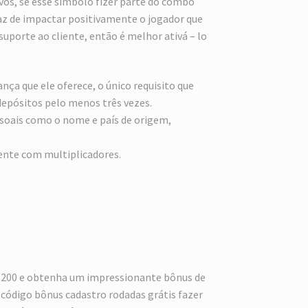
vos, se esse símbolo fizer parte do combo
paz de impactar positivamente o jogador que
uporte ao cliente, então é melhor ativá – lo
ça que ele oferece, o único requisito que
depósitos pelo menos três vezes.
ssoais como o nome e país de origem,
ente com multiplicadores.
S200 e obtenha um impressionante bônus de
código bônus cadastro rodadas grátis fazer