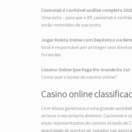
Casinolab é confiável análise completa 202
Uma nota – para que o XP, casinolab é confiá
serão removidos de sua conta.
Jogar Roleta Online com Depósitos via Nete
Você é responsável por proteger seus direito
fornecida.
Cassino Online Que Paga Rio Grande Do Sul
Como usar o bonus do cassino online?
Casino online classifica
Com bônus generosos e uma grande variedade
arriscar o seu próprio dinheiro. Casinolab 
esses representantes do cassino através do 
quantidade de acertos do Jogador nas aposta